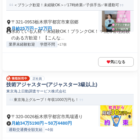
＜ブランク歓迎！未経験OK＞✅17時終業✅子供手当✅車通勤可
〒321-0953栃木県宇都宮市東宿郷
月給25万円～32万円
求めている人材 ✨未経験OK！ブランクOK！ ✨清掃管理経験
のある方歓迎！ 【こんな...
業界未経験歓迎
学歴不問
+17個
気になる
正社員
技術アジャスター(アジャスター3級以上)
東京海上日動調査サービス株式会社
東京海上グループ！年収1000万円も！
〒320-0026栃木県宇都宮市馬場通り
月給34万5190円～50万4480円
通勤交通費全額支給
+4個