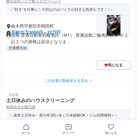
株式会社バイク館イエローハット
”好き”を仕事に！大切なのはバイクが好きな気持ちです！
栃木県宇都宮市鶴田町
月給25万3000円～32万円
資格 普通自動車四輪免許（MT） 普通自動二輪免許以上 ※上
記２つの資格は必須となりま...
交通費支給
気になる
この企業の類似求人を見る
正社員
土日休みのハウスクリーニング
有限会社太陽空調
基本土日休み・賞与年3回⭐全くの未経験OK！ジム利用無料♪
〒320-0855栃木県宇都宮市上欠町
ホーム
オファー
気になる