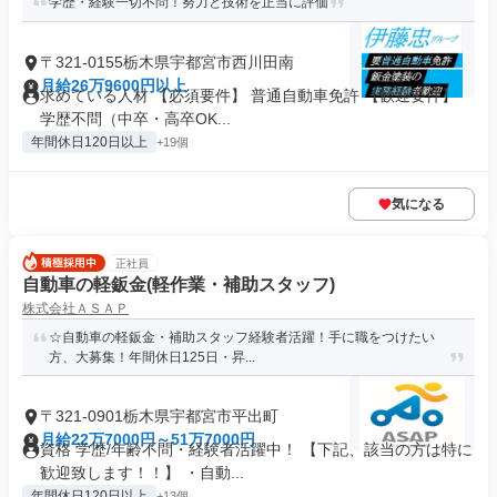
学歴・経験一切不問！努力と技術を正当に評価
〒321-0155栃木県宇都宮市西川田南
月給26万9600円以上
求めている人材 【必須要件】 普通自動車免許 【歓迎要件】
学歴不問（中卒・高卒OK...
年間休日120日以上
+19個
気になる
正社員
自動車の軽鈑金(軽作業・補助スタッフ)
株式会社ＡＳＡＰ
☆自動車の軽鈑金・補助スタッフ経験者活躍！手に職をつけたい
方、大募集！年間休日125日・昇...
〒321-0901栃木県宇都宮市平出町
月給22万7000円～51万7000円
資格 学歴/年齢不問・経験者活躍中！ 【下記、該当の方は特に
歓迎致します！！】 ・自動...
年間休日120日以上
+13個