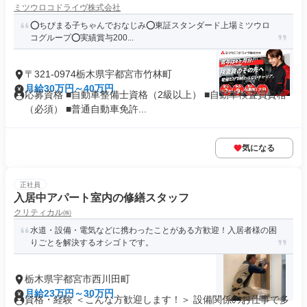
ミツウロコドライヴ株式会社
⭕️ちびまる子ちゃんでおなじみ⭕️東証スタンダード上場ミツウロ
コグループ⭕️実績賞与200...
〒321-0974栃木県宇都宮市竹林町
月給30万円～40万円
応募資格 ■自動車整備士資格（2級以上） ■自動車検査員資格
（必須） ■普通自動車免許...
気になる
正社員
入居中アパート室内の修繕スタッフ
クリティカル㈱
水道・設備・電気などに携わったことがある方歓迎！入居者様の困
りごとを解決するオシゴトです。
栃木県宇都宮市西川田町
月給23万円～30万円
資格・経験 ＜こんな方歓迎します！＞ 設備関係のお仕事で多