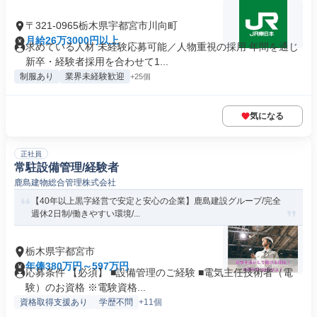
〒321-0965栃木県宇都宮市川向町
月給26万3000円以上
求めている人材 未経験応募可能／人物重視の採用 年間を通じ
新卒・経験者採用を合わせて1...
制服あり
業界未経験歓迎
+25個
気になる
正社員
常駐設備管理/経験者
鹿島建物総合管理株式会社
【40年以上黒字経営で安定と安心の企業】鹿島建設グループ/完全
週休2日制/働きやすい環境/...
栃木県宇都宮市
年俸380万円～597万円
応募条件 【必須】 ■設備管理のご経験 ■電気主任技術者（電
験）のお資格 ※電験資格...
資格取得支援あり
学歴不問
+11個