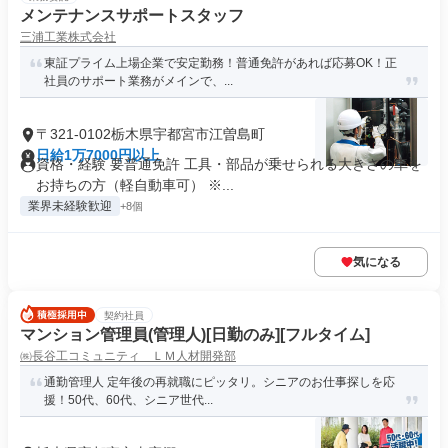
メンテナンスサポートスタッフ
三浦工業株式会社
東証プライム上場企業で安定勤務！普通免許があれば応募OK！正
社員のサポート業務がメインで、...
〒321-0102栃木県宇都宮市江曽島町
日給1万7000円以上
資格・経験 要普通免許 工具・部品が乗せられる大きさの車を
お持ちの方（軽自動車可） ※...
業界未経験歓迎
+8個
気になる
契約社員
マンション管理員(管理人)[日勤のみ][フルタイム]
㈱長谷工コミュニティ ＬＭ人材開発部
通勤管理人 定年後の再就職にピッタリ。シニアのお仕事探しを応
援！50代、60代、シニア世代...