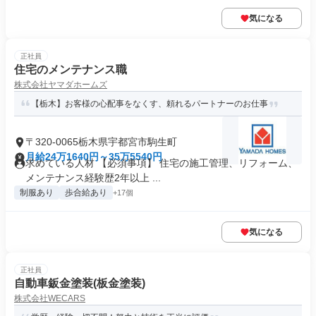
気になる
正社員
住宅のメンテナンス職
株式会社ヤマダホームズ
【栃木】お客様の心配事をなくす、頼れるパートナーのお仕事
〒320-0065栃木県宇都宮市駒生町
月給24万1640円～35万5540円
求めている人材 【必須事項】 住宅の施工管理、リフォーム、
メンテナンス経験歴2年以上 ...
制服あり
歩合給あり
+17個
気になる
正社員
自動車鈑金塗装(板金塗装)
株式会社WECARS