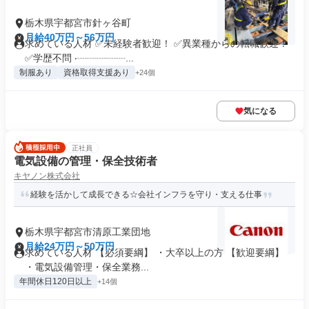
栃木県宇都宮市針ヶ谷町
月給40万円～56万円
求めている人材 ✅未経験者歓迎！ ✅異業種からの転職歓迎！
✅学歴不問 ‧┈┈┈┈┈...
制服あり
資格取得支援あり
+24個
気になる
正社員
電気設備の管理・保全技術者
キヤノン株式会社
経験を活かして成長できる☆会社インフラを守り・支える仕事
栃木県宇都宮市清原工業団地
月給24万円～50万円
求めている人材 【必須要綱】 ・大卒以上の方 【歓迎要綱】
・電気設備管理・保全業務...
年間休日120日以上
+14個