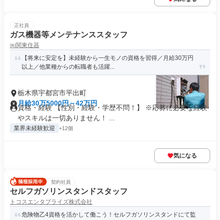
正社員
ガス機器等メンテナンススタッフ
㈱関東住器
【将来に安定を】未経験から一生モノの資格を習得／月給30万円
以上／他業種からの転職者も活躍...
栃木県宇都宮市平出町
月給30万5000円～42万円
資格・経験 【性別・経験・学歴不問！】 ※応募に必要な経験
やスキルは一切ありません！ ...
業界未経験歓迎
+12個
気になる
契約社員
セルフガソリンスタンドスタッフ
トコスエンタプライズ株式会社
危険物乙4資格を活かして働こう！セルフガソリンスタンドにて監