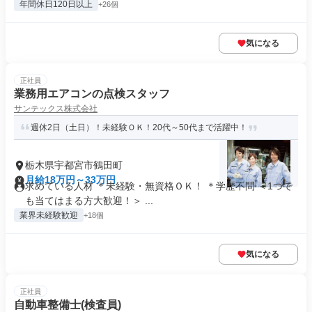
年間休日120日以上
+26個
気になる
正社員
業務用エアコンの点検スタッフ
サンテックス株式会社
週休2日（土日）！未経験ＯＫ！20代～50代まで活躍中！
栃木県宇都宮市鶴田町
月給18万円～33万円
求めている人材 ＊未経験・無資格ＯＫ！ ＊学歴不問 ＜1つで
も当てはまる方大歓迎！＞ ...
業界未経験歓迎
+18個
気になる
正社員
自動車整備士(検査員)