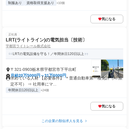
制服あり
資格取得支援あり
+10個
気になる
正社員
LRT(ライトライン)の電気担当〔技術〕
宇都宮ライトレール株式会社
LRTの電気設備を守る！／年間休日120日以上
〒321-0903栃木県宇都宮市下平出町
月給20万5000円～31万6000円
求めている人材 【必要条件】 ＊普通自動車第一種免許（AT限
定不可） ⇒ 社用車にマ...
年間休日120日以上
+24個
気になる
この企業の類似求人を見る