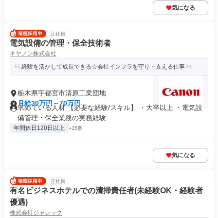
気になる
正社員
電気設備の管理・保全技術者
キヤノン株式会社
経験を活かして成長できる☆会社インフラを守り・支える仕事
栃木県宇都宮市清原工業団地
月給30万円～70万円
求めている人材 【必要な経験/スキル】 ・大卒以上 ・電気設
備管理・保全業務の実務経験...
年間休日120日以上
+15個
気になる
正社員
有名ビジネスホテルでの清掃責任者(未経験OK・経験者
優遇)
株式会社ジャレック