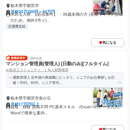
栃木県宇都宮市
月給20万200円～40万円
求める人材: 【必須条件】 ・35歳未満の方 (長期キャリア形成
のため。例外3号イ)...
交通費支給
気になる
契約社員
マンション管理員(管理人) [日勤のみ][フルタイム]
㈱長谷工コミュニティ ＬＭ人材開発部
通勤管理人 定年後の再就職にピッタリ。シニアのお仕事探しを応
援！50代、60代、シニア世代...
栃木県宇都宮市泉が丘
月給17万円以上
資格・経験 資格不問 PC基本スキル （Excelへのデータ入力、
Wordで簡単な案内...
気になる