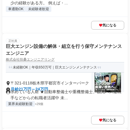
少の経験がある方。 例えば・...
車通勤OK
未経験者歓迎
気になる
正社員
巨大エンジン設備の解体・組立を行う保守メンテナンス
エンジニア
株式会社扶桑エンジニアリング
未経験OK｜年収650万可｜巨大エンジンメンテナンス
〒321-0118栃木県宇都宮市インターパーク
月給21万円～24万円
求めている人材 ★自動車整備士や重機整備士、観光バス運転
手などからの転職者活躍中 未...
業界未経験歓迎
+29個
気になる