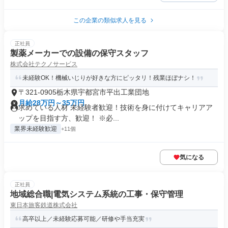
この企業の類似求人を見る
正社員
製薬メーカーでの設備の保守スタッフ
株式会社テクノサービス
未経験OK！機械いじりが好きな方にピッタリ！残業ほぼナシ！
〒321-0905栃木県宇都宮市平出工業団地
月給28万円～35万円
求めている人材 未経験者歓迎！技術を身に付けてキャリアア
ップを目指す方、歓迎！ ※必...
業界未経験歓迎
+11個
気になる
正社員
地域総合職|電気システム系統の工事・保守管理
東日本旅客鉄道株式会社
高卒以上／未経験応募可能／研修や手当充実