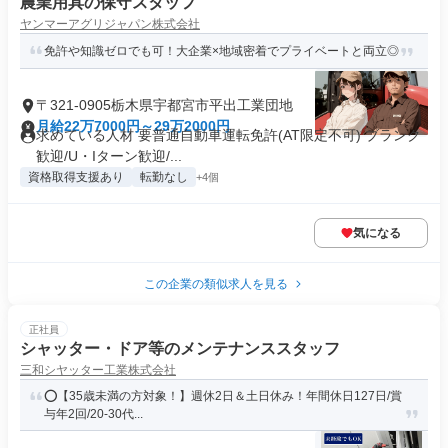
農業用具の保守スタッフ
ヤンマーアグリジャパン株式会社
免許や知識ゼロでも可！大企業×地域密着でプライベートと両立◎
〒321-0905栃木県宇都宮市平出工業団地
月給22万7000円～29万2000円
求めている人材 要普通自動車運転免許(AT限定不可) ブランク
歓迎/U・Iターン歓迎/...
資格取得支援あり
転勤なし
+4個
気になる
この企業の類似求人を見る
正社員
シャッター・ドア等のメンテナンススタッフ
三和シヤッター工業株式会社
⭕️【35歳未満の方対象！】週休2日＆土日休み！年間休日127日/賞
与年2回/20-30代...