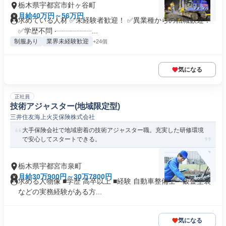
栃木県宇都宮市針ヶ谷町
月給40万円～56万円
求めている人材 ✅未経験者歓迎！ ✅異業種からの転職歓迎！
✅学歴不問 ‧┈┈┈┈┈...
制服あり
業界未経験歓迎
+24個
気になる
正社員
技術アジャスター(地域限定型)
三井住友海上火災保険株式会社
大手保険会社で地域密着の技術アジャスター職。充実した研修環境
で安心してスタートできる。
栃木県宇都宮市泉町
月給30万900円～30万7800円
求める人物像 ■学歴 高卒以上 ■経験 自動車整備士・鈑金塗装
などの実務経験がある方...
気になる