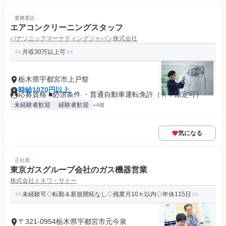
業務委託
エアコンクリーニングスタッフ
パナソニックマーケティングジャパン株式会社
月収30万以上可
栃木県宇都宮市上戸祭
時給1070円以上
応募資格 ■必須条件 ・普通自動車運転免許（ＡＴ限定可）
未経験者歓迎
経験者歓迎
+4個
気になる
正社員
東京ガスグループ会社のガス機器営業
株式会社トキワ・サトー
未経験可◇転勤＆新規開拓なし◇残業月10ｈ以内◇年休115日
〒321-0954栃木県宇都宮市元今泉