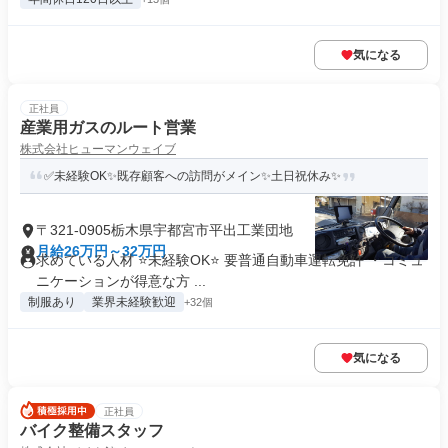
気になる
正社員
産業用ガスのルート営業
株式会社ヒューマンウェイブ
✅未経験OK✨既存顧客への訪問がメイン✨土日祝休み✨
〒321-0905栃木県宇都宮市平出工業団地
月給26万円～32万円
求めている人材 ⭐未経験OK⭐ 要普通自動車運転免許 ・コミュ
ニケーションが得意な方 ...
制服あり
業界未経験歓迎
+32個
気になる
正社員
バイク整備スタッフ