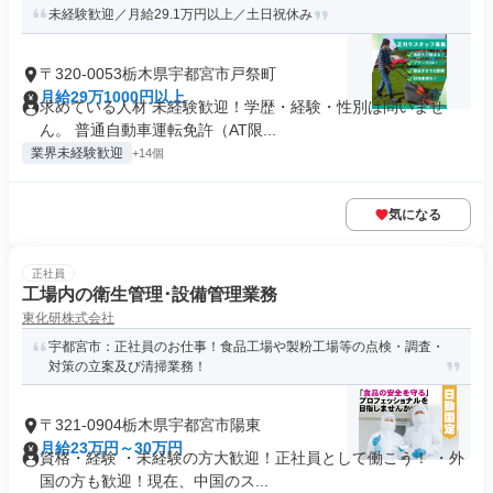
未経験歓迎／月給29.1万円以上／土日祝休み
〒320-0053栃木県宇都宮市戸祭町
月給29万1000円以上
求めている人材 未経験歓迎！学歴・経験・性別は問いませ
ん。 普通自動車運転免許（AT限...
業界未経験歓迎
+14個
気になる
正社員
工場内の衛生管理･設備管理業務
東化研株式会社
宇都宮市：正社員のお仕事！食品工場や製粉工場等の点検・調査・
対策の立案及び清掃業務！
〒321-0904栃木県宇都宮市陽東
月給23万円～30万円
資格・経験 ・未経験の方大歓迎！正社員として働こう！ ・外
国の方も歓迎！現在、中国のス...