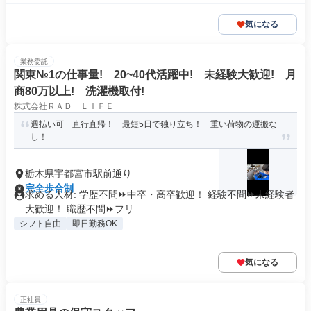
気になる
業務委託
関東№1の仕事量! 20~40代活躍中! 未経験大歓迎! 月
商80万以上! 洗濯機取付!
株式会社ＲＡＤ ＬＩＦＥ
週払い可 直行直帰！ 最短5日で独り立ち！ 重い荷物の運搬な
し！
栃木県宇都宮市駅前通り
完全歩合制
求める人材: 学歴不問⏩中卒・高卒歓迎！ 経験不問⏩未経験者
大歓迎！ 職歴不問⏩フリ...
シフト自由
即日勤務OK
気になる
正社員