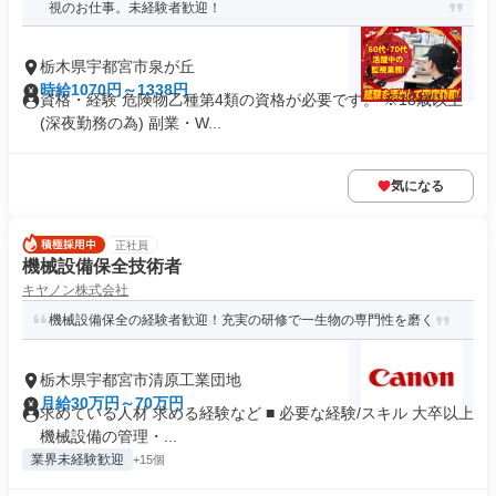
視のお仕事。未経験者歓迎！
栃木県宇都宮市泉が丘
時給1070円～1338円
資格・経験 危険物乙種第4類の資格が必要です。 ※18歳以上
(深夜勤務の為) 副業・W...
気になる
正社員
機械設備保全技術者
キヤノン株式会社
機械設備保全の経験者歓迎！充実の研修で一生物の専門性を磨く
栃木県宇都宮市清原工業団地
月給30万円～70万円
求めている人材 求める経験など ■ 必要な経験/スキル 大卒以上
機械設備の管理・...
業界未経験歓迎
+15個