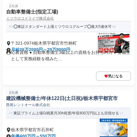
正社員
自動車整備士(指定工場)
ミツウロコドライヴ株式会社
⭕️東証スタンダード上場ミツウロコグループ⭕️最大5連休可
〒321-0974栃木県宇都宮市竹林町
月給26万2000円～29万9000円
応募資格 ● 自動車整備士3級以上の資格をお持ちの方 ● 整備士
として実務経験を積みた...
気になる
正社員
建設機械整備士/年休122日(土日祝)/栃木県宇都宮市
西尾レントオール株式会社
東証プライム上場G/残業月30h程度/年収800万円以上も目指せる
栃木県宇都宮市石井町
年俸400万円～550万円