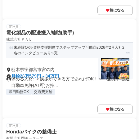
気になる
正社員
電化製品の配送搬入補助(助手)
株式会社ＰＡＬ
未経験OK✨資格支援制度でステップアップ可能◎2026年2月入社2
名のインタビューあり✨完...
栃木県宇都宮市宮の内
月給26万579円～34万円
求める人材: ＜挨拶ができる方であればOK！＞ 《必須》普通
自動車免許(AT可)お持...
即日勤務OK
交通費支給
気になる
正社員
Hondaバイクの整備士
有限会社岡モータース