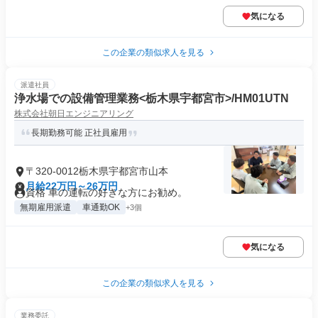
気になる
この企業の類似求人を見る
派遣社員
浄水場での設備管理業務<栃木県宇都宮市>/HM01UTN
株式会社朝日エンジニアリング
長期勤務可能 正社員雇用
〒320-0012栃木県宇都宮市山本
月給22万円～26万円
資格 車の運転の好きな方にお勧め。
無期雇用派遣
車通勤OK
+3個
気になる
この企業の類似求人を見る
業務委託