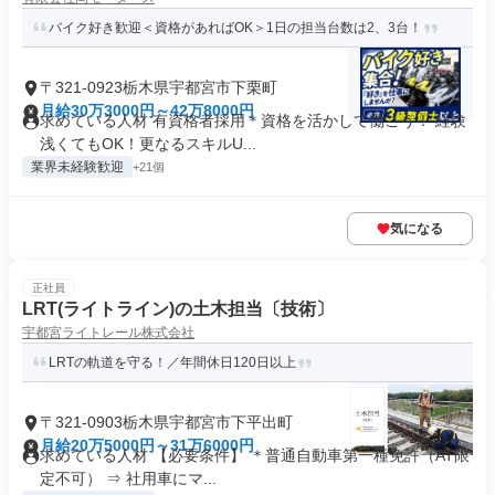
バイク好き歓迎＜資格があればOK＞1日の担当台数は2、3台！
〒321-0923栃木県宇都宮市下栗町
月給30万3000円～42万8000円
求めている人材 有資格者採用＊資格を活かして働こう！ 経験
浅くてもOK！更なるスキルU...
業界未経験歓迎
+21個
気になる
正社員
LRT(ライトライン)の土木担当〔技術〕
宇都宮ライトレール株式会社
LRTの軌道を守る！／年間休日120日以上
〒321-0903栃木県宇都宮市下平出町
月給20万5000円～31万6000円
求めている人材 【必要条件】 ＊普通自動車第一種免許（AT限
定不可） ⇒ 社用車にマ...