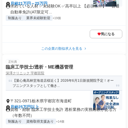
月給21万円～25万円
求めている人材 ✅未経験OK ✅高卒以上 【必須条件】 ・普通
自動車免許(AT限定可...
制服あり
業界未経験歓迎
+19個
気になる
この企業の類似求人を見る
正社員
臨床工学技士/透析・ME機器管理
深澤クリニック 宇都宮院
【菓心庵高林堂海道店様近く】2026年6月1日新規開院予定！オー
プニングスタッフとして働き...
〒321-0971栃木県宇都宮市海道町
月給25万円以上
資格・経験 臨床工学技士免許 透析業務の実務経験がある方
（年数不問）
制服あり
資格取得支援あり
+14個