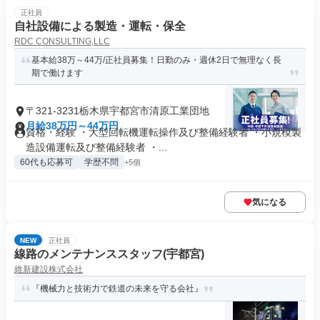
正社員
自社設備による製造・運転・保全
RDC CONSULTING,LLC
基本給38万～44万/正社員募集！日勤のみ・週休2日で無理なく長
期で働けます
〒321-3231栃木県宇都宮市清原工業団地
月給38万円～44万円
資格・経験 ・大型回転機運転操作及び整備経験者 ・小規模製
造設備運転及び整備経験者 ・...
60代も応募可
学歴不問
+5個
気になる
NEW
正社員
線路のメンテナンススタッフ(宇都宮)
維新建設株式会社
『機械力と技術力で鉄道の未来を守る会社』