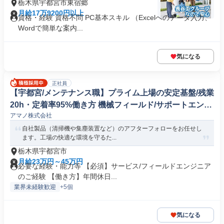
栃木県宇都宮市東宿郷
月給17万9200円以上
資格・経験 資格不問 PC基本スキル （Excelへのデータ入力、
Wordで簡単な案内...
気になる
正社員
【宇都宮/メンテナンス職】プライム上場の安定基盤/残業
20h・定着率95%働き方 機械フィールド/サポートエンジ
アマノ株式会社
ニア
自社製品（清掃機や集塵装置など）のアフターフォローをお任せし
ます。工場の快適な環境を守るた...
栃木県宇都宮市
月給23万円～45万円
必要な経験・能力等 【必須】サービス/フィールドエンジニア
のご経験 【働き方】年間休日...
業界未経験歓迎
+5個
気になる