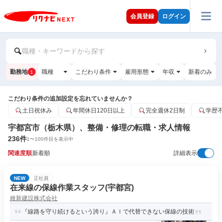
会員登録
ログイン
職種・キーワードから探す
勤務地
職種
こだわり条件
雇用形態
年収
新着のみ
1
こだわり条件の追加設定を忘れていませんか？
土日祝休み
年間休日120日以上
完全週休2日制
学歴
宇都宮市（栃木県）、整備・修理の転職・求人情報
236
件
1
〜
100
件目を表示中
関連度順
新着順
詳細表示
NEW
正社員
在来線の保線作業スタッフ(宇都宮)
維新建設株式会社
『線路を守り続けるという誇り』ＡＩで代替できない保線の技術