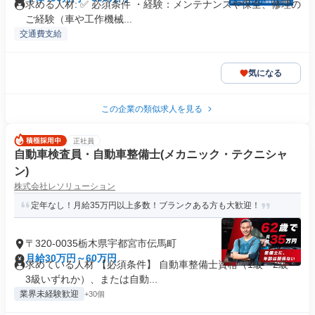
求める人材: ✅ 必須条件 ・経験：メンテナンスや保全、修理の
ご経験（車や工作機械...
交通費支給
気になる
この企業の類似求人を見る
正社員
自動車検査員・自動車整備士(メカニック・テクニシャ
ン)
株式会社レソリューション
定年なし！月給35万円以上多数！ブランクある方も大歓迎！
〒320-0035栃木県宇都宮市伝馬町
月給30万円～60万円
求めている人材 【必須条件】 自動車整備士資格（1級・2級・
3級いずれか）、または自動...
業界未経験歓迎
+30個