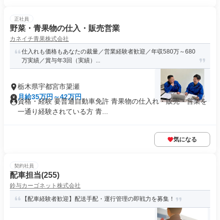
正社員
野菜・青果物の仕入・販売営業
カネイチ青果株式会社
仕入れも価格もあなたの裁量／営業経験者歓迎／年収580万～680
万実績／賞与年3回（実績）...
栃木県宇都宮市簗瀬
月給35万円～42万円
資格・経験 要普通自動車免許 青果物の仕入れ・販売・営業を
一通り経験されている方 青...
気になる
契約社員
配車担当(255)
鈴与カーゴネット株式会社
【配車経験者歓迎】配送手配・運行管理の即戦力を募集！