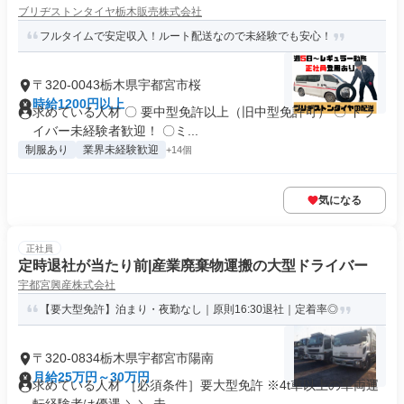
ブリヂストンタイヤ栃木販売株式会社
フルタイムで安定収入！ルート配送なので未経験でも安心！
〒320-0043栃木県宇都宮市桜
時給1200円以上
求めている人材 〇 要中型免許以上（旧中型免許可） 〇 ドラ
イバー未経験者歓迎！ 〇ミ...
制服あり
業界未経験歓迎
+14個
気になる
正社員
定時退社が当たり前|産業廃棄物運搬の大型ドライバー
宇都宮興産株式会社
【要大型免許】泊まり・夜勤なし｜原則16:30退社｜定着率◎
〒320-0834栃木県宇都宮市陽南
月給25万円～30万円
求めている人材 ［必須条件］要大型免許 ※4t車以上の車両運