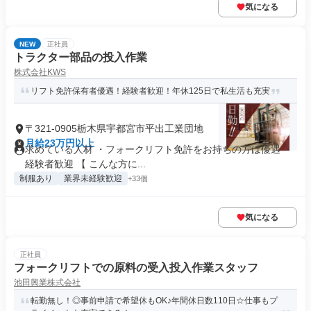
気になる
NEW
正社員
トラクター部品の投入作業
株式会社KWS
リフト免許保有者優遇！経験者歓迎！年休125日で私生活も充実
〒321-0905栃木県宇都宮市平出工業団地
月給23万円以上
求めている人材 ・フォークリフト免許をお持ちの方は優遇 ・
経験者歓迎 【 こんな方に...
制服あり
業界未経験歓迎
+33個
気になる
正社員
フォークリフトでの原料の受入投入作業スタッフ
池田興業株式会社
転勤無し！◎事前申請で希望休もOK♪年間休日数110日☆仕事もプ