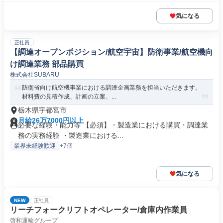
気になる
正社員
【調達オープンポジション/航空宇宙】防衛事業/航空機向
け調達業務 部品購買
株式会社SUBARU
防衛省向け航空機事業における調達企画業務を担当いただきます。
材料費の見積作成、計画の立案、...
栃木県宇都宮市
月給26万7000円以上
必要な経験・能力等 【必須】・製造業における購買・調達業
務の実務経験 ・製造業における...
業界未経験歓迎
+7個
気になる
NEW
正社員
リーチフォークリフトオペレーター/倉庫内作業員
啓和運輸グループ