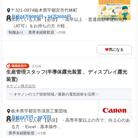
〒321-0974栃木県宇都宮市竹林町
月給24万9000円～34万3000円
求めている人材 【必須】 ・高卒以上 ・普通自動車運転免許
（AT可）をお持ちの方 ※軽...
制服あり
業界未経験歓迎
+29個
気になる
正社員
生産管理スタッフ(半導体露光装置 、ディスプレイ露光
装置)
キヤノン株式会社
キヤノンのコア技術領域／最新の電気技術を活用
栃木県宇都宮市清原工業団地
月給24万円～50万円
求めている人材 【必須】 ・高専卒業以上の方で、向上心のあ
る方 ・Excel：基本操作...
業界未経験歓迎
+21個