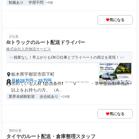
制服あり
学歴不問
+9個
気になる
正社員
4tトラックのルート配送ドライバー
株式会社入舟物流サービス
残業なし！早上がりもOK◎仕事とプライベートの両立を実現！
栃木県宇都宮市田下町
月給28万円～35万円
求めている人材 ❗必須条件❗ ￣￣V￣￣￣ ・準中型自動車免許
以上をお持ちの方。 （A...
業界未経験歓迎
歩合給あり
+24個
気になる
契約社員
タイヤのルート配送・倉庫整理スタッフ