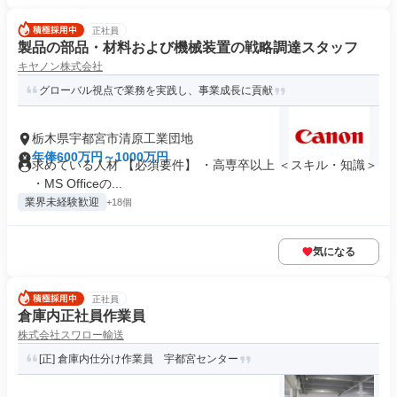
正社員
製品の部品・材料および機械装置の戦略調達スタッフ
キヤノン株式会社
グローバル視点で業務を実践し、事業成長に貢献
栃木県宇都宮市清原工業団地
年俸600万円～1000万円
求めている人材 【必須要件】 ・高専卒以上 ＜スキル・知識＞
・MS Officeの...
業界未経験歓迎
+18個
気になる
正社員
倉庫内正社員作業員
株式会社スワロー輸送
[正] 倉庫内仕分け作業員 宇都宮センター