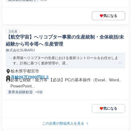
気になる
正社員
【航空宇宙】ヘリコプター事業の生産統制・全体統括/未
経験から司令塔へ 生産管理
株式会社SUBARU
多用途ヘリコプターの生産における進捗コントロールをお任せしま
す。計画に基づく進捗管理や、遅...
栃木県宇都宮市
月給26万7000円以上
必要な経験・能力等 【必須】PCの基本操作（Excel、Word、
PowerPoint...
業界未経験歓迎
+8個
気になる
この企業の類似求人を見る