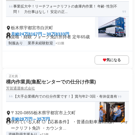
事業拡大中！リーチフォークリフトの倉庫内作業！ 年齢･性別不
問！ 力仕事はなし！ 安定の正...
栃木県宇都宮市白沢町
月給24万8167円～30万8333円
資格・経験 フォーク免許所持者 定年65歳
制服あり
業界未経験歓迎
+11個
気になる
正社員
構内作業員(集配センターでの仕分け作業)
芳賀通運株式会社
【大手企業構内での仕分作業です！】賞与年2~3回・有休促進有
〒320-0855栃木県宇都宮市上欠町
月給28万円～35万円
求めている人材 ◎【応募条件】 ・普通自動車運転免許 ・フォ
ークリフト免許 ・カウンタ...
資格取得支援あり
+11個