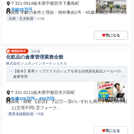
〒321-0914栃木県宇都宮市下桑島町
月給25万円
資格 年齢の条件と理由：例外事由1号・65歳未満(定年のため)
主婦・主夫歓迎
+12個
気になる
正社員
化粧品の倉庫管理業務全般
株式会社ジュポンインターナショナル
【栃木】業界トップクラスのシェアを誇る自然派化粧品メーカーの
倉庫管理
〒321-0111栃木県宇都宮市川田町
年俸326万円～450万円
資格・経験 【必須】 下記①～③のいずれも満たす方 ①高卒以
上(文理不問) ②フォーク...
業界未経験歓迎
+9個
気になる