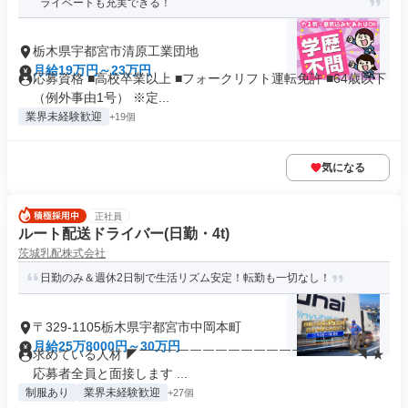
ライベートも充実できる！
栃木県宇都宮市清原工業団地
月給19万円～23万円
応募資格 ■高校卒業以上 ■フォークリフト運転免許 ■64歳以下
（例外事由1号） ※定...
業界未経験歓迎
+19個
気になる
正社員
ルート配送ドライバー(日勤・4t)
茨城乳配株式会社
日勤のみ＆週休2日制で生活リズム安定！転勤も一切なし！
〒329-1105栃木県宇都宮市中岡本町
月給25万8000円～30万円
求めている人材 ◤￣￣￣￣￣￣￣￣￣￣￣￣￣￣￣￣￣◥ ★
応募者全員と面接します ...
制服あり
業界未経験歓迎
+27個