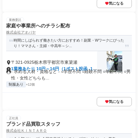
気になる
業務委託
家庭や事業所へのチラシ配布
株式会社アオバヤ
時間にしばられず働きたい方におすすめ！副業・Wワークにぴった
り！ママさん・主婦・中高年～シ...
〒321-0925栃木県宇都宮市東簗瀬
1業務あたり 10円～14円（1ポスト投函 -1
- 求める人材・資格など - ○学歴不問 ○経験不問 ○年齢不問 ○男
分）
性・女性どちらも...
制服あり
+12個
気になる
正社員
ブランド品買取スタッフ
株式会社ＫＩＮＴＡＲＯ