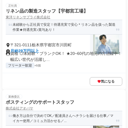
正社員
リネン品の製造スタッフ【宇都宮工場】
東洋リネンサプライ株式会社
未経験から正社員で安定！待遇充実で安心＊リネン品を扱った製造
作業★待遇充実♪賞与あり！
〒321-0111栃木県宇都宮市川田町
月給29万円以上
資格 ◎未経験・ブランクOK！ ★20~60代の地元の方活躍中！
幅広い世代が活躍し...
フリーター歓迎
+6個
気になる
業務委託
ポスティングのサポートスタッフ
株式会社アオバヤ
働き方は自分で決めてOK／配達員さんへチラシを届ける仕事／マ
イカー使用／コミュ力活かせる／...