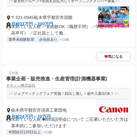
金太郎グループ⭐️全国支店拡大にてオープ二ングメンバー募集
〒321-0945栃木県宇都宮市宿郷
月給33万円～200万円
求めている人材 ✅未経験OK（職歴不問） ✅学歴不問（中卒、
高卒可） ✅正社員として働...
業界未経験歓迎
歩合給あり
+21個
気になる
正社員
事業企画・販売推進・生産管理(計測機器事業)
キヤノン株式会社
ジョブマッチングフェア実施！顔出し無し！途中入退出OK！
栃木県宇都宮市清原工業団地
月給24万円～70万円
求めている人材 ■WEB説明会について ご応募いただいた方は
基本的にご参加いただけます...
年間休日120日以上
+13個