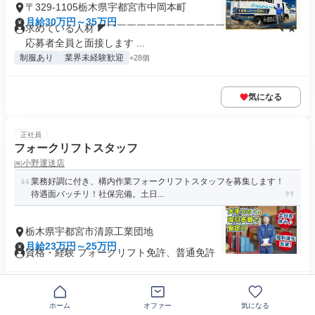
〒329-1105栃木県宇都宮市中岡本町
月給30万円～35万円
求めている人材 ◤￣￣￣￣￣￣￣￣￣￣￣￣￣￣￣￣￣◥ ★
応募者全員と面接します ...
制服あり
業界未経験歓迎
+28個
気になる
正社員
フォークリフトスタッフ
㈱小野運送店
業務好調に付き、構内作業フォークリフトスタッフを募集します！
待遇面バッチリ！社保完備。土日...
栃木県宇都宮市清原工業団地
月給23万円～25万円
資格・経験 フォークリフト免許、普通免許
気になる
ホーム
オファー
気になる