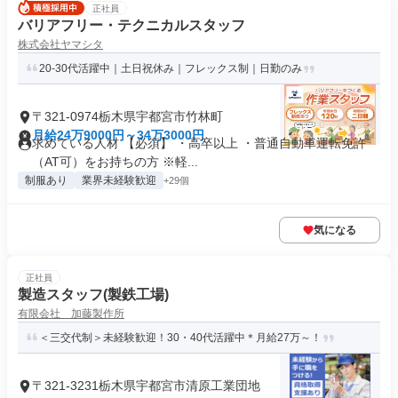
正社員
バリアフリー・テクニカルスタッフ
株式会社ヤマシタ
20-30代活躍中｜土日祝休み｜フレックス制｜日勤のみ
〒321-0974栃木県宇都宮市竹林町
月給24万9000円～34万3000円
求めている人材 【必須】 ・高卒以上 ・普通自動車運転免許
（AT可）をお持ちの方 ※軽...
制服あり
業界未経験歓迎
+29個
気になる
正社員
製造スタッフ(製鉄工場)
有限会社 加藤製作所
＜三交代制＞未経験歓迎！30・40代活躍中＊月給27万～！
〒321-3231栃木県宇都宮市清原工業団地