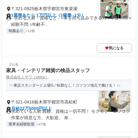
〒321-0925栃木県宇都宮市東簗瀬
1業務あたり 1万円以上（1稼働 -1分）
- 求める人材・資格など - ○車を持ち込みできる方 ○学歴不問 ○
経験不問 ○年齢不...
制服あり
+12個
気になる
正社員
家具・インテリア雑貨の検品スタッフ
株式会社ミサワ（unico）
東証スタンダード上場G／転勤なし！コツコツ地元で働ける！
〒321-0416栃木県宇都宮市高松町
月給22万5000円以上
求めている人材 経験、資格は一切不問！ モクモク・コツコツ
作業が得意な方、大歓迎。 単...
業界未経験歓迎
+27個