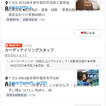
〒321-3231栃木県宇都宮市清原工業団地
月給20万円以上
応募資格 ■必須免許・資格・経験 ・普通自動車免許 ■歓迎 ・
運送会社での実務経験の...
車通勤OK
経験者歓迎
+4個
気になる
正社員
カーディテイリングスタッフ
株式会社ＡＳＡＰ
カーコーティング・内装仕上げプロスタッフ！経験者活躍中★年間
休日125日★高収入★昇給・賞...
〒321-0901栃木県宇都宮市平出町
月給25万3000円～60万円
資格 ・こつこつ作業することが好きな方 ・お車が好きな方 ・
手に職をつけたい気持ち、熱...
業界未経験歓迎
+17個