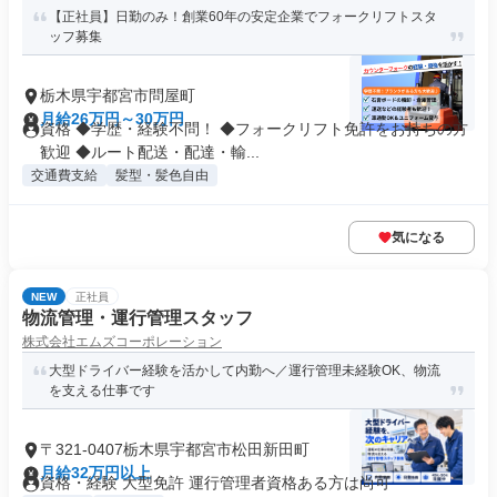
【正社員】日勤のみ！創業60年の安定企業でフォークリフトスタ
ッフ募集
栃木県宇都宮市問屋町
月給26万円～30万円
資格 ◆学歴・経験不問！ ◆フォークリフト免許をお持ちの方
歓迎 ◆ルート配送・配達・輸...
交通費支給
髪型・髪色自由
気になる
NEW
正社員
物流管理・運行管理スタッフ
株式会社エムズコーポレーション
大型ドライバー経験を活かして内勤へ／運行管理未経験OK、物流
を支える仕事です
〒321-0407栃木県宇都宮市松田新田町
月給32万円以上
資格・経験 大型免許 運行管理者資格ある方は尚可