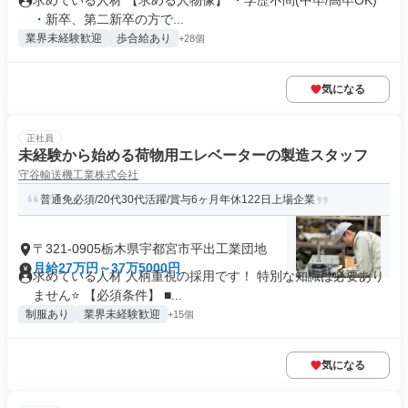
求めている人材 【求める人物像】 ・学歴不問(中卒/高卒OK)
・新卒、第二新卒の方で...
業界未経験歓迎
歩合給あり
+28個
気になる
正社員
未経験から始める荷物用エレベーターの製造スタッフ
守谷輸送機工業株式会社
普通免必須/20代30代活躍/賞与6ヶ月年休122日上場企業
〒321-0905栃木県宇都宮市平出工業団地
月給27万円～37万5000円
求めている人材 人柄重視の採用です！ 特別な知識は必要あり
ません⭐ 【必須条件】 ■...
制服あり
業界未経験歓迎
+15個
気になる