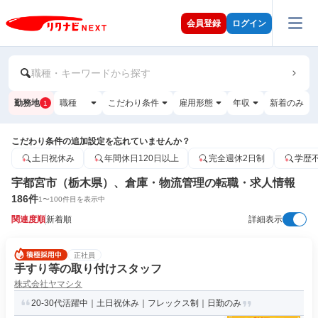
会員登録
ログイン
職種・キーワードから探す
勤務地
職種
こだわり条件
雇用形態
年収
新着のみ
1
こだわり条件の追加設定を忘れていませんか？
土日祝休み
年間休日120日以上
完全週休2日制
学歴
宇都宮市（栃木県）、倉庫・物流管理の転職・求人情報
186
件
1
〜
100
件目を表示中
関連度順
新着順
詳細表示
正社員
手すり等の取り付けスタッフ
株式会社ヤマシタ
20-30代活躍中｜土日祝休み｜フレックス制｜日勤のみ