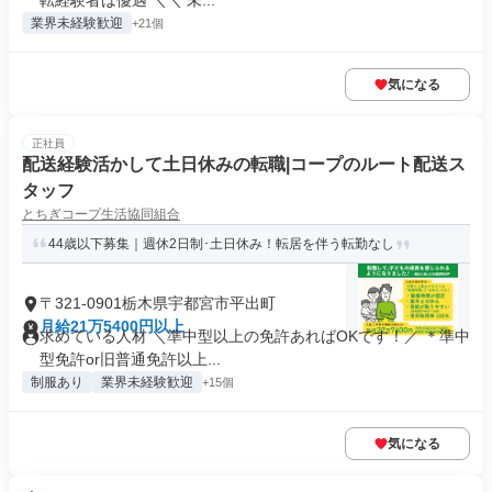
転経験者は優遇 ＼＼ 未...
業界未経験歓迎
+21個
気になる
正社員
配送経験活かして土日休みの転職|コープのルート配送ス
タッフ
とちぎコープ生活協同組合
44歳以下募集｜週休2日制･土日休み！転居を伴う転勤なし
〒321-0901栃木県宇都宮市平出町
月給21万5400円以上
求めている人材 ＼準中型以上の免許あればOKです！／ ＊準中
型免許or旧普通免許以上...
制服あり
業界未経験歓迎
+15個
気になる