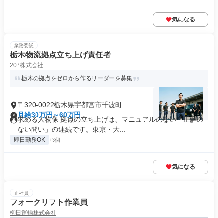
気になる
業務委託
栃木物流拠点立ち上げ責任者
207株式会社
栃木の拠点をゼロから作るリーダーを募集
〒320-0022栃木県宇都宮市千波町
月給30万円～60万円
求める人物像 拠点の立ち上げは、マニュアルのない「正解の
ない問い」の連続です。東京・大...
即日勤務OK
+3個
気になる
正社員
フォークリフト作業員
柳田運輸株式会社