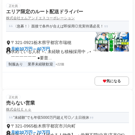
正社員
エリア限定のルート配送ドライバー
株式会社エムアンドエスコーポレーション
〈急募！〉面接で条件が合えば即採用◎充実待遇必見！
〒321-0921栃木県宇都宮市瑞穂
月給30万円～40万円
求めている人材 ⋆⸜ 未経験も積極採用中 ⸝⋆ ￣￣￣￣￣￣￣￣
￣￣￣￣￣￣ ●要普...
制服あり
業界未経験歓迎
+22個
気になる
正社員
売らない営業
株式会社Ｅｖｏ
”未経験”でも年収5000万円超え可◎／土日祝休
〒321-0965栃木県宇都宮市川向町
月給30万円～70万円