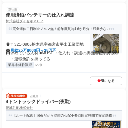
正社員
使用済鉛バッテリーの仕入れ調達
株式会社ダイセキＭＣＲ
完全週休二日制☆ノルマ無！前年度賞与4.6か月分！残業少ない
〒321-0905栃木県宇都宮市平出工業団地
月給25万8000円～38万円
求めている人材 ■MUST ・仕入れ・調達の折衝経験がある方
・運転免許を持ってる...
業界未経験歓迎
+22個
気になる
正社員
4トントラックドライバー(夜勤)
茨城乳配株式会社
【ルート配送】深夜だから混雑の心配不要◎固定時間で安定勤務