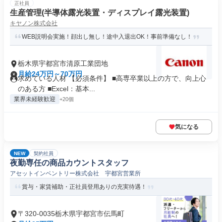
正社員
生産管理(半導体露光装置・ディスプレイ露光装置)
キヤノン株式会社
WEB説明会実施！顔出し無し！途中入退出OK！事前準備なし！
栃木県宇都宮市清原工業団地
月給24万円～70万円
求めている人材 【必須条件】 ■高専卒業以上の方で、向上心
のある方 ■Excel：基本...
業界未経験歓迎
+20個
気になる
NEW
契約社員
夜勤専任の商品カウントスタッフ
アセットインベントリー株式会社 宇都宮営業所
賞与・家賃補助・正社員登用ありの充実待遇！
〒320-0035栃木県宇都宮市伝馬町