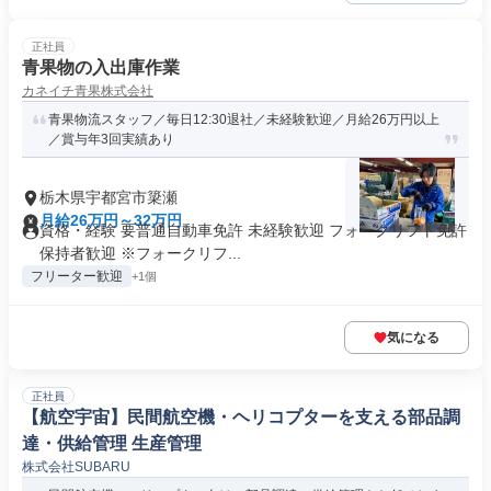
正社員
青果物の入出庫作業
カネイチ青果株式会社
青果物流スタッフ／毎日12:30退社／未経験歓迎／月給26万円以上
／賞与年3回実績あり
栃木県宇都宮市簗瀬
月給26万円～32万円
資格・経験 要普通自動車免許 未経験歓迎 フォークリフト免許
保持者歓迎 ※フォークリフ...
フリーター歓迎
+1個
気になる
正社員
【航空宇宙】民間航空機・ヘリコプターを支える部品調
達・供給管理 生産管理
株式会社SUBARU