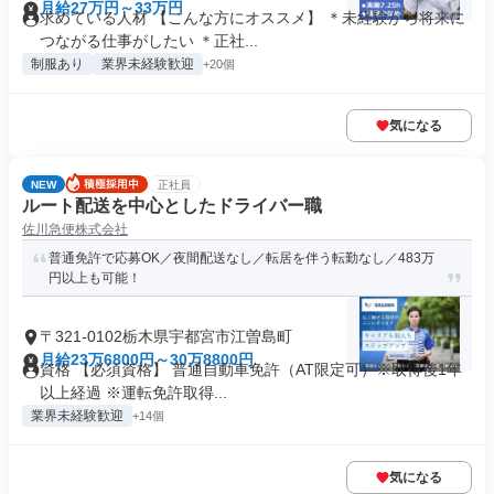
月給27万円～33万円
求めている人材 【こんな方にオススメ】 ＊未経験から将来に
つながる仕事がしたい ＊正社...
制服あり
業界未経験歓迎
+20個
気になる
NEW
正社員
ルート配送を中心としたドライバー職
佐川急便株式会社
普通免許で応募OK／夜間配送なし／転居を伴う転勤なし／483万
円以上も可能！
〒321-0102栃木県宇都宮市江曽島町
月給23万6800円～30万8800円
資格 【必須資格】 普通自動車免許（AT限定可）※取得後1年
以上経過 ※運転免許取得...
業界未経験歓迎
+14個
気になる