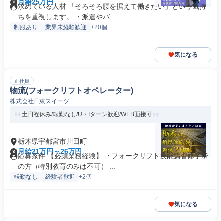
月給25万円
求めている人材 「そろそろ腰を据えて働きたい」という気持
ちを重視します。 ・派遣やバ...
制服あり
業界未経験歓迎
+20個
気になる
正社員
物流(フォークリフトオペレーター)
株式会社日東スイーツ
土日祝休み/転勤なし/U・Iターン歓迎/WEB面接可
栃木県宇都宮市川田町
月給21万円～26万円
応募条件 【必須業務経験】 ・フォークリフト技能講習修了済
の方（特別教育のみは不可） ...
転勤なし
経験者歓迎
+2個
気になる