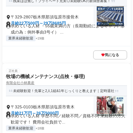
残業ほぼ無し！プライベート充実◎未経験OKの新鶏舎募集！
〒329-2807栃木県那須塩原市接骨木
月給22万500円～29万8685円
求めている人材 ・55歳未満の方（長期勤続によるキャリア形
成の為：例外事由3号イ） ...
業界未経験歓迎
+19個
気になる
正社員
牧場の機械メンテナンス(点検・修理)
有限会社小林農産
未経験歓迎！先輩と2人1組&1年じっくりと教えます｜定時退社
〒325-0103栃木県那須塩原市青木
月給21万円～26万5000円
求めている人材 学歴不問／経験不問／資格不問 未経験の方大
歓迎です！ 費用会社負担で...
業界未経験歓迎
+18個