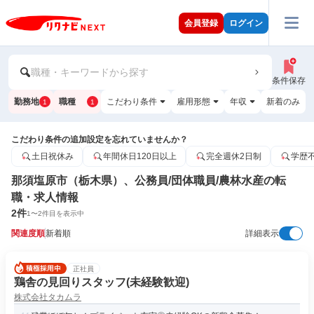
会員登録
ログイン
職種・キーワードから探す
条件保存
勤務地
職種
こだわり条件
雇用形態
年収
新着のみ
1
1
こだわり条件の追加設定を忘れていませんか？
土日祝休み
年間休日120日以上
完全週休2日制
学歴
那須塩原市（栃木県）、公務員/団体職員/農林水産の転
職・求人情報
2
件
1
〜
2
件目を表示中
関連度順
新着順
詳細表示
正社員
鶏舎の見回りスタッフ(未経験歓迎)
株式会社タカムラ