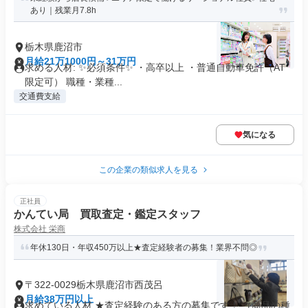
あり｜残業月7.8h
栃木県鹿沼市
月給21万1000円～31万円
求める人材: ✨必須条件✨ ・高卒以上 ・普通自動車免許（AT
限定可） 職種・業種...
交通費支給
気になる
この企業の類似求人を見る
正社員
かんてい局 買取査定・鑑定スタッフ
株式会社 栄商
年休130日・年収450万以上★査定経験者の募集！業界不問◎
〒322-0029栃木県鹿沼市西茂呂
月給38万円以上
求めている人材 ★査定経験のある方の募集です！ （商品の種