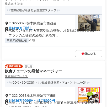
株式会社 栄商
営業経験が活きる店舗運営スタッフ
〒322-0029栃木県鹿沼市西茂呂
月給38万円以上
求めている人材 ★営業や販売職等、お客様に商品のご案内や
プランのご提案の経験がある方...
業界未経験歓迎
+23個
気になる
正社員
飲食チェーンの店舗マネージャー
株式会社プレナス
✅20代・30代活躍中！✅飲食経験歓迎・アルバイトのみOK
〒322-0036栃木県鹿沼市下田町
月給36万4000円～43万8000円
求めている人材 ＜応募条件＞ ✅普通自動車免許（AT限定可）