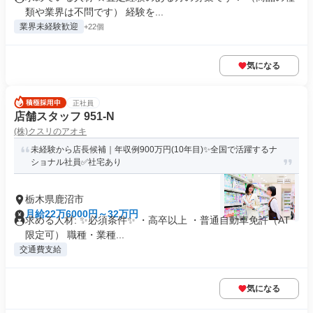
類や業界は不問です） 経験を...
業界未経験歓迎
+22個
気になる
正社員
店舗スタッフ 951-N
(株)クスリのアオキ
未経験から店長候補｜年収例900万円(10年目)✨全国で活躍するナ
ショナル社員✅社宅あり
栃木県鹿沼市
月給22万6000円～32万円
求める人材: ✨必須条件✨ ・高卒以上 ・普通自動車免許（AT
限定可） 職種・業種...
交通費支給
気になる