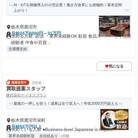
AI・IoTを積極導入の小売企業！働き方改革にも積極的！基本定時
上がり！
栃木県鹿沼市
月給24万6000円～31万円
求める人材: 必須 ・業界未経験OK 歓迎 食品スーパーや小売店
経験者 中食や百貨...
交通費支給
気になる
正社員
買取提案スタッフ
株式会社ケイタスプラン
最後の一押しを担う！成果は全て収入へ！年収2000万円超えも
栃木県鹿沼市栄町
月給50万円以上
求めている人材 ●Business-level Japanese is require...
業界未経験歓迎
歩合給あり
+23個