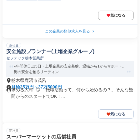
気になる
この企業の類似求人を見る
正社員
安全施設プランナー(上場企業グループ)
セフテック栃木営業所
⭐︎年間休日125日・上場企業の安定基盤。退職から1からサポート。
街の安全を創るリーディン...
栃木県鹿沼市茂呂
月給25万円～37万5000円
求める人材: ◎ 「転職活動って、何から始めるの？」そんな疑
問からのスタートでOK！...
気になる
正社員
スーパーマーケットの店舗社員