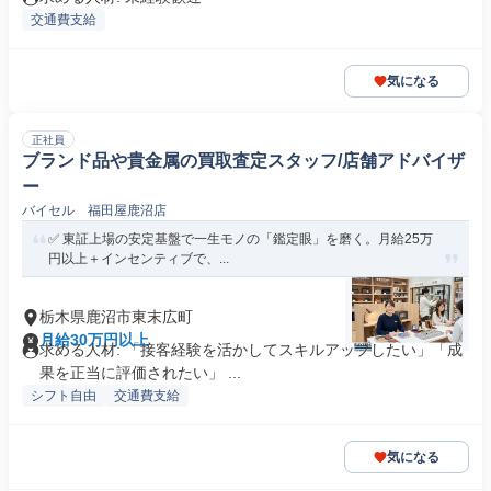
交通費支給
気になる
正社員
ブランド品や貴金属の買取査定スタッフ/店舗アドバイザ
ー
バイセル 福田屋鹿沼店
✅️ 東証上場の安定基盤で一生モノの「鑑定眼」を磨く。月給25万
円以上＋インセンティブで、...
栃木県鹿沼市東末広町
月給30万円以上
求める人材: 「接客経験を活かしてスキルアップしたい」「成
果を正当に評価されたい」 ...
シフト自由
交通費支給
気になる