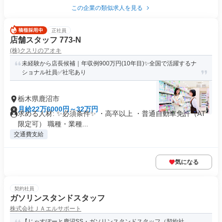
この企業の類似求人を見る
正社員
店舗スタッフ 773-N
(株)クスリのアオキ
未経験から店長候補｜年収例900万円(10年目)✨全国で活躍するナ
ショナル社員✅社宅あり
栃木県鹿沼市
月給22万6000円～32万円
求める人材: ✨必須条件✨ ・高卒以上 ・普通自動車免許（AT
限定可） 職種・業種...
交通費支給
気になる
契約社員
ガソリンスタンドスタッフ
株式会社ＪＡエルサポート
【じゃすぽーと鹿沼SS・ガソリンスタンドスタッフ（契約社