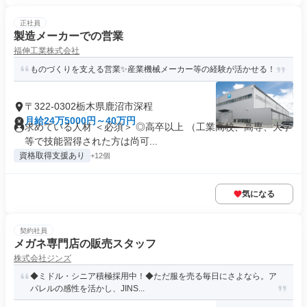
正社員
製造メーカーでの営業
福伸工業株式会社
ものづくりを支える営業✨産業機械メーカー等の経験が活かせる！
〒322-0302栃木県鹿沼市深程
月給24万5000円～40万円
求めている人材 ＜必須＞ ◎高卒以上 （工業高校、高専、大学
等で技能習得された方は尚可...
資格取得支援あり
+12個
気になる
契約社員
メガネ専門店の販売スタッフ
株式会社ジンズ
◆ミドル・シニア積極採用中！◆ただ服を売る毎日にさよなら。ア
パレルの感性を活かし、JINS...