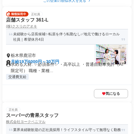
この企業の類似求人を見る
正社員
店舗スタッフ 361-L
(株)クスリのアオキ
未経験から店長候補✨転居を伴う転勤なし✅地元で働けるローカル
社員｜希望休月4日
栃木県鹿沼市
月給19万6000円～30万円
求める人材: ✨必須条件✨ ・高卒以上 ・普通自動車免許（AT
限定可） 職種・業種...
交通費支給
気になる
正社員
スーパーの青果スタッフ
株式会社ヨークベニマル
業界未経験歓迎の正社員採用！ライフスタイル守って無理なく勤務