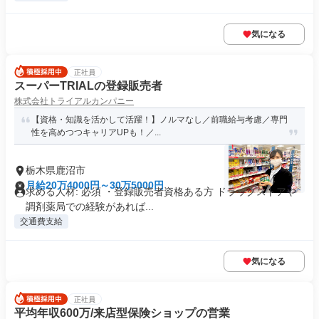
気になる
正社員
スーパーTRIALの登録販売者
株式会社トライアルカンパニー
【資格・知識を活かして活躍！】ノルマなし／前職給与考慮／専⾨
性を⾼めつつキャリアUPも！／...
栃木県鹿沼市
月給20万4000円～30万5000円
求める人材: 必須 ・登録販売者資格ある方 ドラッグストアや
調剤薬局での経験があれば...
交通費支給
気になる
正社員
平均年収600万/来店型保険ショップの営業