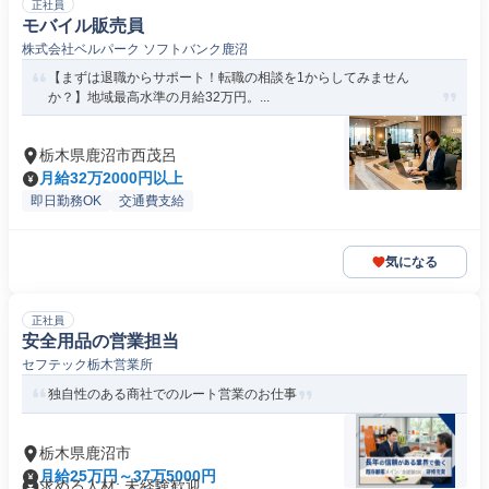
正社員
モバイル販売員
株式会社ベルパーク ソフトバンク鹿沼
【まずは退職からサポート！転職の相談を1からしてみません
か？】地域最高水準の月給32万円。...
栃木県鹿沼市西茂呂
月給32万2000円以上
即日勤務OK
交通費支給
気になる
正社員
安全用品の営業担当
セフテック栃木営業所
独自性のある商社でのルート営業のお仕事
栃木県鹿沼市
月給25万円～37万5000円
求める人材: 未経験歓迎