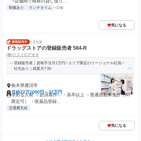
└店舗間で商材の貸し借り...
制服あり
ランチタイム
+32個
気になる
正社員
ドラッグストアの登録販売者 584-R
(株)クスリのアオキ
登録販売者｜資格手当月1万円✨エリア限定のリージョナル社員✅
社宅あり｜残業月7.8h
栃木県鹿沼市
月給22万1000円～32万円
求める人材: ✨必須条件✨ ・高卒以上 ・普通自動車免許（AT
限定可） ・医薬品登録...
交通費支給
気になる