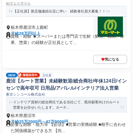
㈱マミーマート
【正社員】新店舗連続出店に伴い 経験者社員大募集！！
栃木県鹿沼市上殿町
月給28万円以上
資格・経験 ★スーパーまたは専門店で生鮮（鮮魚、精肉、青
果、惣菜）の経験が正社員として...
気になる
NEW
正社員
鹿沼【ルート営業】未経験歓迎/総合商社/年休124日/イン
センで高年収可 日用品/アパレル/インテリア法人営業
東京シンコール株式会社
インテリア資材の総合商社である当社にて、既存顧客向けのルート
営業をお任せいたします。カーテ...
栃木県鹿沼市
月給25万2000円～42万8000円
必要な経験・能力等 【必須】■営業の実務経験 ■相手に合わせ
た関係構築ができる方 【尚...