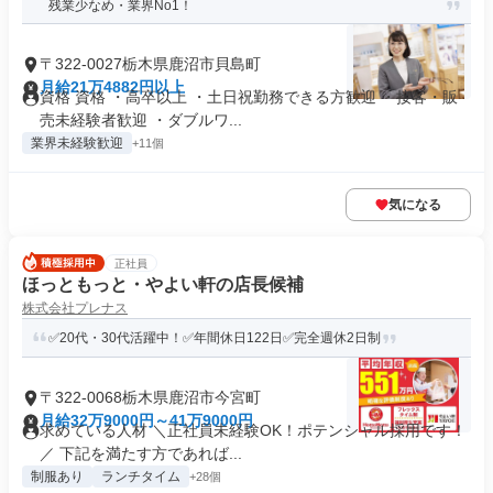
残業少なめ・業界No1！
〒322-0027栃木県鹿沼市貝島町
月給21万4882円以上
資格 資格 ・高卒以上 ・土日祝勤務できる方歓迎 ・接客・販
売未経験者歓迎 ・ダブルワ...
業界未経験歓迎
+11個
気になる
正社員
ほっともっと・やよい軒の店長候補
株式会社プレナス
✅20代・30代活躍中！✅年間休日122日✅完全週休2日制
〒322-0068栃木県鹿沼市今宮町
月給32万9000円～41万9000円
求めている人材 ＼正社員未経験OK！ポテンシャル採用です！
／ 下記を満たす方であれば...
制服あり
ランチタイム
+28個