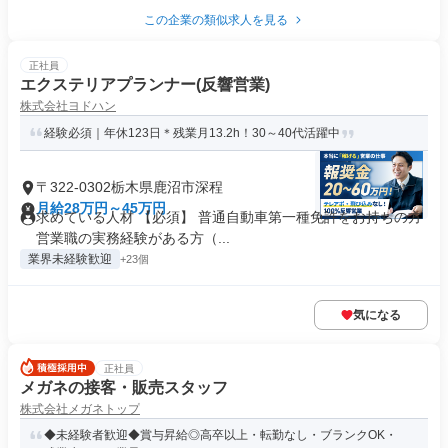
この企業の類似求人を見る
正社員
エクステリアプランナー(反響営業)
株式会社ヨドハン
経験必須｜年休123日＊残業月13.2h！30～40代活躍中
〒322-0302栃木県鹿沼市深程
月給28万円～45万円
求めている人材 【必須】 普通自動車第一種免許をお持ちの方
営業職の実務経験がある方（...
業界未経験歓迎
+23個
気になる
正社員
メガネの接客・販売スタッフ
株式会社メガネトップ
◆未経験者歓迎◆賞与昇給◎高卒以上・転勤なし・ブランクOK・