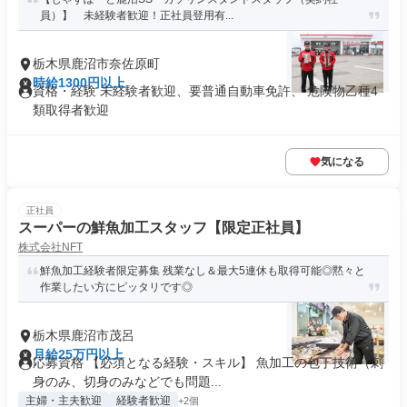
員）】 未経験者歓迎！正社員登用有...
栃木県鹿沼市奈佐原町
時給1300円以上
資格・経験 未経験者歓迎、要普通自動車免許、 危険物乙種4
類取得者歓迎
気になる
正社員
スーパーの鮮魚加工スタッフ【限定正社員】
株式会社NFT
鮮魚加工経験者限定募集 残業なし＆最大5連休も取得可能◎黙々と
作業したい方にピッタリです◎
栃木県鹿沼市茂呂
月給25万円以上
応募資格 【必須となる経験・スキル】 魚加工の包丁技術（刺
身のみ、切身のみなどでも問題...
主婦・主夫歓迎
経験者歓迎
+2個