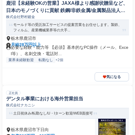
鹿沼【未経験OKの営業】JAXA様より感謝状贈呈など、
日本のモノづくりに貢献 鉄鋼/非鉄金属/金属製品法人営
株式会社野村鍍金
業
モールド等の受託加工サービスの提案営業をお任せします。製鉄、
フィルム、産業機械業界等の大手...
栃木県鹿沼市
月給28万円以上
必要な経験・能力等 【必須】基本的なPC操作（メール、Exce
l等）、名刺交換・電話対...
業界未経験歓迎
転勤なし
+2個
気になる
正社員
デンタル事業における海外営業担当
株式会社ナカニシ
土日祝休み/転勤なし/U・Iターン歓迎/WEB面接可
栃木県鹿沼市下日向