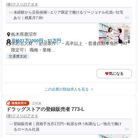
(株)クスリのアオキ
未経験から店長候補✨エリア限定で働けるリージョナル社員✅社宅
あり｜残業月7.8h
栃木県鹿沼市
月給21万1000円～31万円
求める人材: ✨必須条件✨ ・高卒以上 ・普通自動車免許（AT
限定可） 職種・業種...
交通費支給
気になる
この企業の類似求人を見る
正社員
ドラッグストアの登録販売者 773-L
(株)クスリのアオキ
登録販売者｜資格手当月1万円✨転居を伴う転勤なし✅地元で働け
るローカル社員