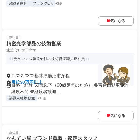
経験者歓迎
ブランクOK
+3個
気になる
正社員
精密光学部品の技術営業
株式会社大正光学
光学レンズ製造会社の技術営業職／正社員
〒322-0302栃木県鹿沼市深程
月給30万円以上
資格・経験 59歳以下（60歳定年のため） 要普通自動車免許
経験不問 未経験者歓迎 ...
業界未経験歓迎
+11個
気になる
正社員
かんてい局 ブランド買取・鑑定スタッフ