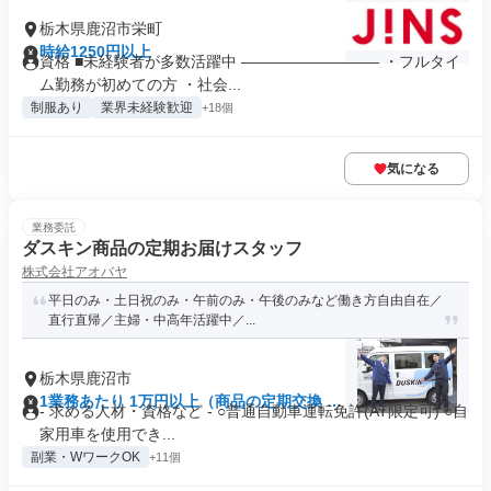
栃木県鹿沼市栄町
時給1250円以上
資格 ■未経験者が多数活躍中 ――――――――― ・フルタイ
ム勤務が初めての方 ・社会...
制服あり
業界未経験歓迎
+18個
気になる
業務委託
ダスキン商品の定期お届けスタッフ
株式会社アオバヤ
平日のみ・土日祝のみ・午前のみ・午後のみなど働き方自由自在／
直行直帰／主婦・中高年活躍中／...
栃木県鹿沼市
1業務あたり 1万円以上（商品の定期交換 -1
- 求める人材・資格など - ○普通自動車運転免許(AT限定可) ○自
分）
家用車を使用でき...
副業・WワークOK
+11個