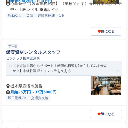
年俸500万円～600万円
応募条件 【必須業務経験】 （業種問わず）海外営業経験 英語
中～上級レベル ※電話や会...
転勤なし
英語
経験者歓迎
+1個
気になる
正社員
保安資材レンタルスタッフ
セフテック栃木営業所
【まずは退職からサポート！転職の相談を1からしてみません
か？】未経験歓迎！インフラを支える...
栃木県鹿沼市茂呂
月給25万円～37万5000円
即日勤務OK
交通費支給
気になる