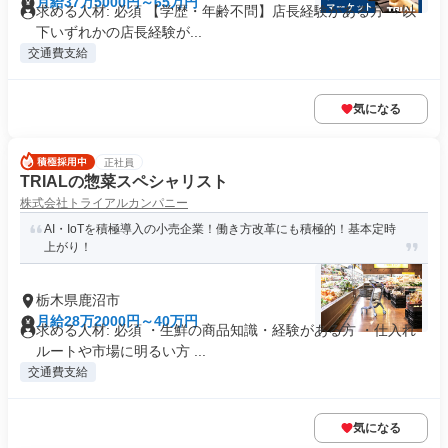
月給37万5000円～65万円
求める人材: 必須 【学歴・年齢不問】店長経験がある方 ～以
下いずれかの店長経験が...
交通費支給
気になる
正社員
TRIALの惣菜スペシャリスト
株式会社トライアルカンパニー
AI・IoTを積極導入の小売企業！働き方改革にも積極的！基本定時
上がり！
栃木県鹿沼市
月給28万2000円～40万円
求める人材: 必須 ・生鮮の商品知識・経験がある方 ・仕入れ
ルートや市場に明るい方 ...
交通費支給
気になる