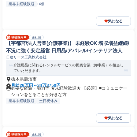
業界未経験歓迎
+4個
気になる
正社員
【宇都宮/法人営業(介護事業)】 未経験OK 増収増益継続/
不況に強く安定経営 日用品/アパレル/インテリア法人営
日建リース工業株式会社
業
介護用品に関わるレンタルサービスの提案営業（卸事業）を担当し
ていただきます。
栃木県鹿沼市
月給26万円～34万3750円
必要な経験・能力等 ★未経験歓迎★ 【必須】■コミュニケー
ションをとることが好きな方 ...
業界未経験歓迎
土日祝休み
気になる
正社員