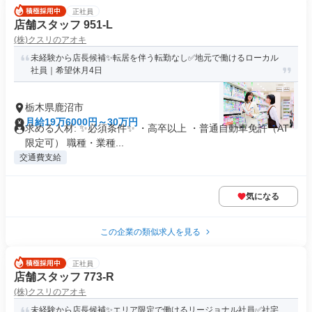
正社員
店舗スタッフ 951-L
(株)クスリのアオキ
未経験から店長候補✨転居を伴う転勤なし✅地元で働けるローカル
社員｜希望休月4日
栃木県鹿沼市
月給19万6000円～30万円
求める人材: ✨必須条件✨ ・高卒以上 ・普通自動車免許（AT
限定可） 職種・業種...
交通費支給
気になる
この企業の類似求人を見る
正社員
店舗スタッフ 773-R
(株)クスリのアオキ
未経験から店長候補✨エリア限定で働けるリージョナル社員✅社宅