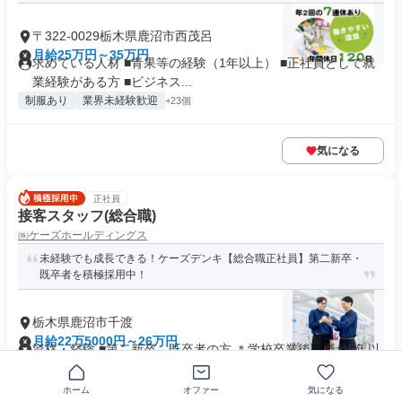
〒322-0029栃木県鹿沼市西茂呂
月給25万円～35万円
求めている人材 ■青果等の経験（1年以上） ■正社員として就
業経験がある方 ■ビジネス...
制服あり
業界未経験歓迎
+23個
気になる
正社員
接客スタッフ(総合職)
㈱ケーズホールディングス
未経験でも成長できる！ケーズデンキ【総合職正社員】第二新卒・
既卒者を積極採用中！
栃木県鹿沼市千渡
月給22万5000円～26万円
資格・経験 ■第二新卒、既卒者の方 ＊学校卒業後、概ね5年以
内で28歳以下の方 （長...
ホーム
オファー
気になる