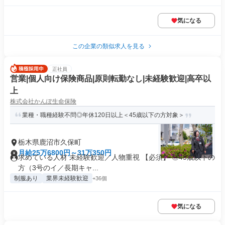
気になる
この企業の類似求人を見る
正社員
営業|個人向け保険商品|原則転勤なし|未経験歓迎|高卒以
上
株式会社かんぽ生命保険
業種・職種経験不問◎年休120日以上＜45歳以下の方対象＞
栃木県鹿沼市久保町
月給25万6800円～31万350円
求めている人材 未経験歓迎／人物重視 【必須】 ◎45歳以下の
方（3号のイ／長期キャ...
制服あり
業界未経験歓迎
+36個
気になる