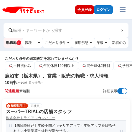
会員登録
ログイン
職種・キーワードから探す
勤務地
職種
こだわり条件
雇用形態
年収
新着のみ
1
こだわり条件の追加設定を忘れていませんか？
土日祝休み
年間休日120日以上
完全週休2日制
学歴
鹿沼市（栃木県）、営業・販売の転職・求人情報
109
件
1
〜
100
件目を表示中
関連度順
新着順
詳細表示
正社員
スーパーTRIALの店舗スタッフ
株式会社トライアルカンパニー
【未経験歓迎】年齢不問／キャリアアップ・年収アップを目指せ
る！／小売業等の経験が活かせる／...