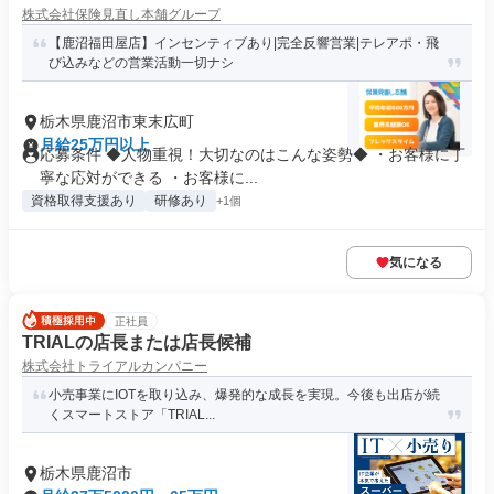
株式会社保険見直し本舗グループ
【鹿沼福田屋店】インセンティブあり|完全反響営業|テレアポ・飛
び込みなどの営業活動一切ナシ
栃木県鹿沼市東末広町
月給25万円以上
応募条件 ◆人物重視！大切なのはこんな姿勢◆ ・お客様に丁
寧な応対ができる ・お客様に...
資格取得支援あり
研修あり
+1個
気になる
正社員
TRIALの店長または店長候補
株式会社トライアルカンパニー
小売事業にIOTを取り込み、爆発的な成長を実現。今後も出店が続
くスマートストア「TRIAL...
栃木県鹿沼市