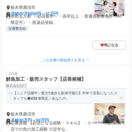
栃木県鹿沼市
月給20万6000円～31万円
求める人材: ✨必須条件✨ ・高卒以上 ・普通自動車免許（AT
限定可） ・医薬品登録...
交通費支給
気になる
この企業の類似求人を見る
正社員
鮮魚加工・販売スタッフ【店長候補】
株式会社NFT
【シニア活躍中／最大5連休も取得可能◎】半年で店長になったス
タッフも◆経験者限定／あなたの...
栃木県鹿沼市
月給30万円～50万円
応募資格 【必須となる経験・スキル】 ・スーパーや鮮魚専門
店での魚の加工経験 ※定年な...