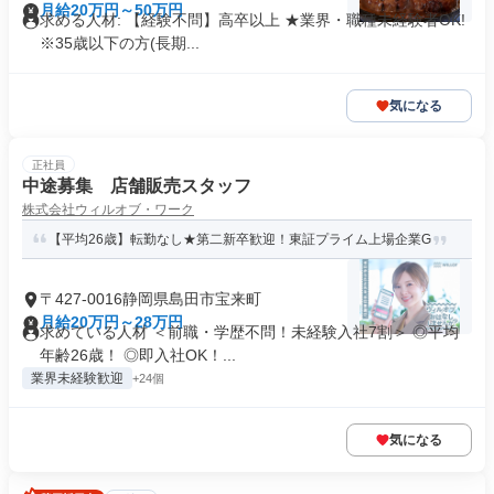
月給20万円～50万円
求める人材: 【経験不問】高卒以上 ★業界・職種未経験者OK!
※35歳以下の方(長期...
気になる
正社員
中途募集 店舗販売スタッフ
株式会社ウィルオブ・ワーク
【平均26歳】転勤なし★第二新卒歓迎！東証プライム上場企業G
〒427-0016静岡県島田市宝来町
月給20万円～28万円
求めている人材 ＜前職・学歴不問！未経験入社7割＞ ◎平均
年齢26歳！ ◎即入社OK！...
業界未経験歓迎
+24個
気になる