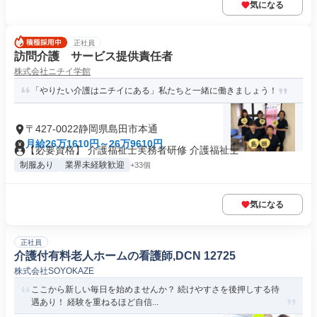
気になる
正社員
訪問介護 サービス提供責任者
株式会社ニチイ学館
「やりたい介護はニチイにある」私たちと一緒に働きましょう！
〒427-0022静岡県島田市本通
月給26万1610円～26万9610円
【必要資格】 介護福祉士実務者研修 介護福祉士
制服あり
業界未経験歓迎
+33個
気になる
正社員
介護付有料老人ホームの看護師,DCN 12725
株式会社SOYOKAZE
ここから新しい毎日を始めませんか？ 続けやすさを後押しする待
遇あり！ 経験を重ねるほど自信...