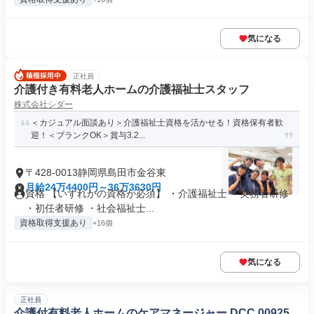
気になる
正社員
介護付き有料老人ホームの介護福祉士スタッフ
株式会社シダー
＜カジュアル面談あり＞介護福祉士資格を活かせる！資格保有者歓
迎！＜ブランクOK＞賞与3.2...
〒428-0013静岡県島田市金谷東
月給24万4400円～36万3630円
資格 【いずれかの資格が必須】 ・介護福祉士 ・実務者研修
・初任者研修 ・社会福祉士...
資格取得支援あり
+16個
気になる
正社員
介護付有料老人ホームのケアマネージャー,DCC 00925