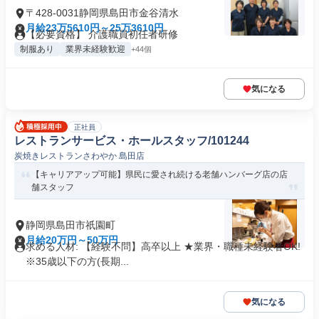
〒428-0031静岡県島田市金谷清水
月給23万5610円～25万3610円
【必要資格】 介護職員初任者研修
制服あり
業界未経験歓迎
+44個
気になる
正社員
レストランサービス・ホールスタッフ/101244
炭焼きレストランさわやか 島田店
【キャリアアップ可能】県民に愛され続ける老舗ハンバーグ店の店
舗スタッフ
静岡県島田市祇園町
月給20万円～50万円
求める人材: 【経験不問】高卒以上 ★業界・職種未経験者OK!
※35歳以下の方(長期...
気になる