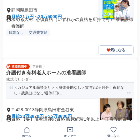
静岡県島田市
月給21万円～30万5000円
求める人材: 必須資格（いずれかの資格を所持で可） 准看護師
看護師
残業なし
交通費支給
気になる
正社員
介護付き有料老人ホームの准看護師
株式会社シダー
＜カジュアル面談あり＞＜身体介助なし＞賞与3.2ヶ月分！夜勤な
し・残業ほぼなし/週休2日/...
〒428-0013静岡県島田市金谷東
月給23万3670円～35万8630円
資格 【要】准看護師の資格 臨床経験1年以上 ＊正看護師資格
をお持ちの方も可 ＊経験...
資格取得支援あり
+15個
ホーム
オファー
気になる