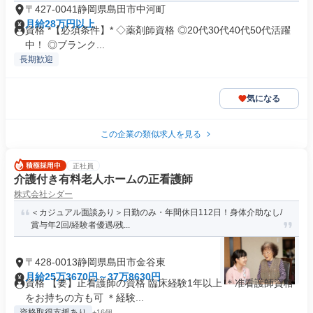
〒427-0041静岡県島田市中河町
月給28万円以上
資格 *【必須条件】* ◇薬剤師資格 ◎20代30代40代50代活躍
中！ ◎ブランク...
長期歓迎
気になる
この企業の類似求人を見る
正社員
介護付き有料老人ホームの正看護師
株式会社シダー
＜カジュアル面談あり＞日勤のみ・年間休日112日！身体介助なし/
賞与年2回/経験者優遇/残...
〒428-0013静岡県島田市金谷東
月給25万3670円～37万8630円
資格 【要】正看護師の資格 臨床経験1年以上 ＊准看護師資格
をお持ちの方も可 ＊経験...
資格取得支援あり
+16個