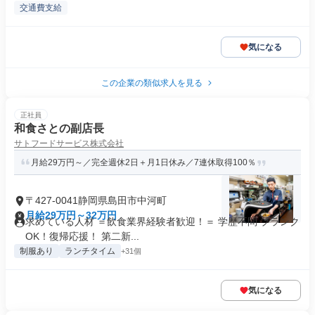
交通費支給
気になる
この企業の類似求人を見る
正社員
和食さとの副店長
サトフードサービス株式会社
月給29万円～／完全週休2日＋月1日休み／7連休取得100％
〒427-0041静岡県島田市中河町
月給29万円～32万円
求めている人材 ＝飲食業界経験者歓迎！＝ 学歴不問 ブランク
OK！復帰応援！ 第二新...
制服あり
ランチタイム
+31個
気になる