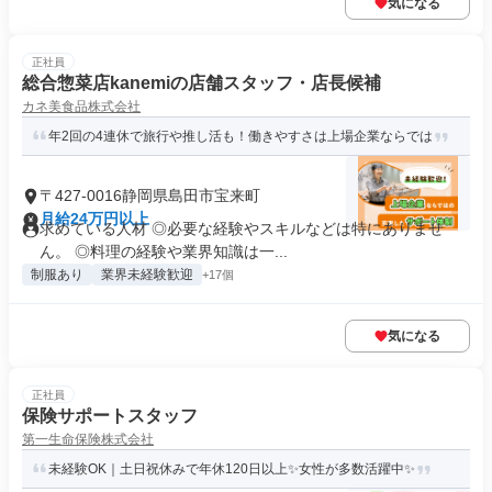
気になる
正社員
総合惣菜店kanemiの店舗スタッフ・店長候補
カネ美食品株式会社
年2回の4連休で旅行や推し活も！働きやすさは上場企業ならでは
〒427-0016静岡県島田市宝来町
月給24万円以上
求めている人材 ◎必要な経験やスキルなどは特にありませ
ん。 ◎料理の経験や業界知識は一...
制服あり
業界未経験歓迎
+17個
気になる
正社員
保険サポートスタッフ
第一生命保険株式会社
未経験OK｜土日祝休みで年休120日以上✨女性が多数活躍中✨