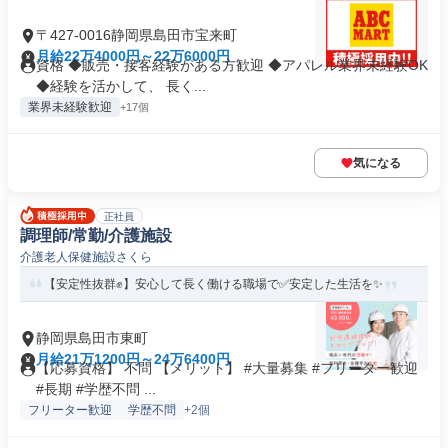
〒427-0016静岡県島田市宝来町
月給22万4000円～22万6000円
資格 ◆販売・接客経験がある方歓迎 ◆アパレル業界未経験OK
◆経験を活かして、 長く...
業界未経験歓迎
+17個
気になる
正社員
調理師/常勤/介護施設
介護老人保健施設さくら
【安定性抜群✊️】安心して長く働ける職場で✅️安定した生活を✨
静岡県島田市東町
月給21万1200円～24万6400円
【応募資格】 不問 【メリット】 #大量募集 #フリーター歓迎
#長期 #学歴不問 ...
フリーター歓迎
学歴不問
+2個