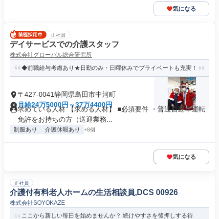
気になる
正社員
デイサービスでの介護スタッフ
株式会社グローバル総合研究所
◆前職給与考慮あり★日勤のみ・日曜休みでプライベートも充実！
〒427-0041静岡県島田市中河町
月給24万5000円～37万4400円
求めている人材 【求める人材】 ■必須要件 ・普通自動車運転
免許をお持ちの方（送迎業務...
制服あり
介護休暇あり
+8個
気になる
正社員
介護付有料老人ホームの生活相談員,DCS 00926
株式会社SOYOKAZE
ここから新しい毎日を始めませんか？ 続けやすさを後押しする待