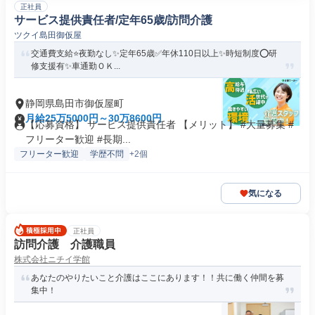
正社員
サービス提供責任者/定年65歳/訪問介護
ツクイ島田御仮屋
交通費支給⭐️夜勤なし✨定年65歳✅️年休110日以上✨時短制度⭕️研
修支援有✨車通勤ＯＫ...
静岡県島田市御仮屋町
月給25万5000円～30万8600円
【応募資格】 サービス提供責任者 【メリット】 #大量募集 #
フリーター歓迎 #長期...
フリーター歓迎
学歴不問
+2個
気になる
正社員
訪問介護 介護職員
株式会社ニチイ学館
あなたのやりたいこと介護はここにあります！！共に働く仲間を募
集中！