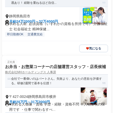
遇あり！ 経験を重ねるほど自信...
静岡県島田市
月給24万2000円～32万4000円
求める人材: 必須資格（いずれかの資格を所持で可） 介護福祉
士 社会福祉士 精神保健...
即日勤務OK
交通費支給
気になる
正社員
お弁当・お惣菜コーナーの店舗運営スタッフ・店長候補
株式会社MHホールディングス 人事課
会社で一番偉いのはパートさん。失敗より、あなたの意欲を評価す
る。研修2週間で基本を伝授！
〒427-0024静岡県島田市横井
月給20万円～31万2000円
■求める人物像・資格 学歴・経験・資格不問 ※人物重視の採
用です ・仕事で関わるすべ...