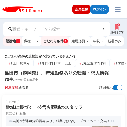
会員登録
ログイン
職種・キーワードから探す
条件保存
勤務地
職種
こだわり条件
雇用形態
年収
新着のみ
1
1
こだわり条件の追加設定を忘れていませんか？
土日祝休み
年間休日120日以上
完全週休2日制
学歴
島田市（静岡県）、時短勤務ありの転職・求人情報
70
件
1
〜
70
件目を表示中
関連度順
新着順
詳細表示
正社員
地域に根づく 公営火葬場のスタッフ
株式会社五輪
実働7時間30分◎賞与あり、残業ほぼなし！プライベート充実！