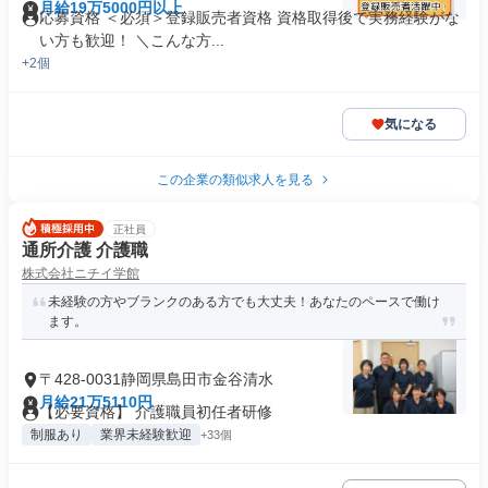
月給19万5000円以上
応募資格 ＜必須＞登録販売者資格 資格取得後で実務経験がな
い方も歓迎！ ＼こんな方...
+2個
気になる
この企業の類似求人を見る
正社員
通所介護 介護職
株式会社ニチイ学館
未経験の方やブランクのある方でも大丈夫！あなたのペースで働け
ます。
〒428-0031静岡県島田市金谷清水
月給21万5110円
【必要資格】 介護職員初任者研修
制服あり
業界未経験歓迎
+33個