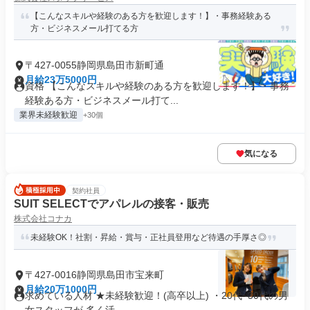
【こんなスキルや経験のある方を歓迎します！】・事務経験ある
方・ビジネスメール打てる方
〒427-0055静岡県島田市新町通
月給23万5000円
資格 【こんなスキルや経験のある方を歓迎します！】・事務
経験ある方・ビジネスメール打て...
業界未経験歓迎
+30個
気になる
契約社員
SUIT SELECTでアパレルの接客・販売
株式会社コナカ
未経験OK！社割・昇給・賞与・正社員登用など待遇の手厚さ◎
〒427-0016静岡県島田市宝来町
月給20万1000円
求めている人材 ★未経験歓迎！(高卒以上) ・20代~30代の男