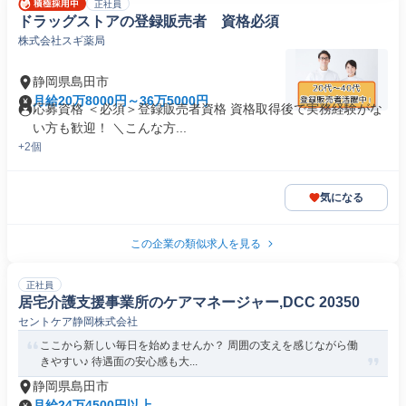
正社員
ドラッグストアの登録販売者 資格必須
株式会社スギ薬局
静岡県島田市
月給20万8000円～36万5000円
応募資格 ＜必須＞登録販売者資格 資格取得後で実務経験がな
い方も歓迎！ ＼こんな方...
+2個
気になる
この企業の類似求人を見る
正社員
居宅介護支援事業所のケアマネージャー,DCC 20350
セントケア静岡株式会社
ここから新しい毎日を始めませんか？ 周囲の支えを感じながら働
きやすい♪ 待遇面の安心感も大...
静岡県島田市
月給24万4500円以上