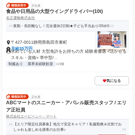
正社員
食品や日用品の大型ウイングドライバー(10t)
名正運輸株式会社
夜勤・長距離なし！完全週休2日制★子ども手当あり/35drS
〒427-0011静岡県島田市東町
月給35万円
求めている人材 大型免許をお持ちの方 経験者優遇 <活かせる
スキル・資格> 準中型/...
制服あり
業界未経験歓迎
+13個
気になる
正社員
ABCマートのスニーカー・アパレル販売スタッフ / エリ
ア正社員
株式会社エービーシー・マート
【エリア限定社員募集】地元で安定キャリア！私服勤務＆社割でお
しゃれも楽しめる接客のお仕事♪