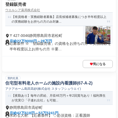
登録販売者
ウエルシア薬局株式会社
【有資格者・実務経験者募集】店長候補者募集につき半年程度以上
の実務経験をお持ちの方のみ対象...
〒427-0046静岡県島田市若松町
月給22万9000円～28万円
応募条件 ※「登録販売者」の資格をお持ちの方 ※実務経験を
半年程度以上お持ちの方 ※要...
気になる
契約社員
住宅型有料老人ホームの施設内看護師(67-A-2)
アクアホーム島田高砂(株式会社 スタッフシュウエイ)
【夜勤あり】毎年の昇給、月収46万円＋年2回賞与あり！福利厚生
が充実◎「子連れ出社」も可能...
静岡県島田市高砂町
月給42万618円～53万5241円
求める人材: 【応募条件】 ◇必須資格：正看護師