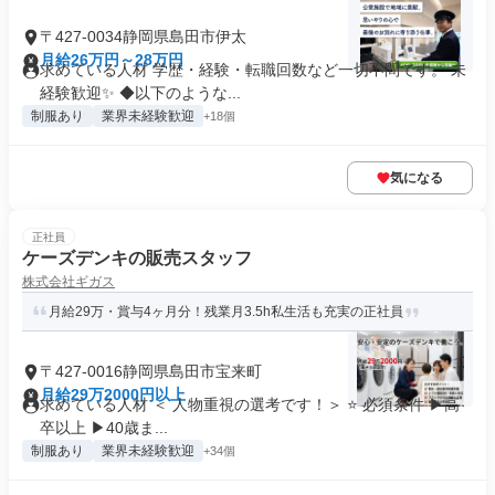
〒427-0034静岡県島田市伊太
月給26万円～28万円
求めている人材 学歴・経験・転職回数など一切不問です。 未
経験歓迎✨ ◆以下のような...
制服あり
業界未経験歓迎
+18個
気になる
正社員
ケーズデンキの販売スタッフ
株式会社ギガス
月給29万・賞与4ヶ月分！残業月3.5h私生活も充実の正社員
〒427-0016静岡県島田市宝来町
月給29万2000円以上
求めている人材 ＜ 人物重視の選考です！＞ ⭐ 必須条件 ▶高
卒以上 ▶40歳ま...
制服あり
業界未経験歓迎
+34個