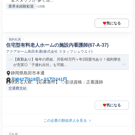
女スタッフが 多く活...
業界未経験歓迎
+18個
気になる
契約社員
住宅型有料老人ホームの施設内看護師(67-A-37)
アクアホーム島田本通(株式会社 スタッフシュウエイ)
【夜勤あり】毎年の昇給、月収46万円＋年2回賞与あり！福利厚生
が充実◎「子連れ出社」も可能...
静岡県島田市本通
月給42万618円～53万5241円
求める人材: 【応募条件】 ◇必須資格：正看護師
交通費支給
気になる
この企業の類似求人を見る
正社員