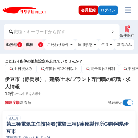
会員登録
ログイン
職種・キーワードから探す
条件保存
勤務地
職種
こだわり条件
雇用形態
年収
新着のみ
1
1
こだわり条件の追加設定を忘れていませんか？
土日祝休み
年間休日120日以上
完全週休2日制
学歴
伊豆市（静岡県）、建築/土木/プラント専門職の転職・求
人情報
12
件
1
〜
12
件目を表示中
関連度順
新着順
詳細表示
正社員
第三種電気主任技術者(電験三種)/荏原製作所G/静岡県伊
豆市