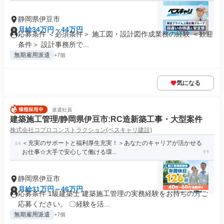
静岡県伊豆市
月給34万円～44万円
応募条件 ＜必須条件＞ 施工図・設計図作成業務の経験 ＜歓迎
条件＞ 設計事務所で...
無期雇用派遣
+7個
気になる
派遣社員
建築施工管理/静岡県伊豆市:RC造新築工事・大型案件
株式会社コプロコンストラクション(ベスキャリ建設)
＜充実のサポートと福利厚生充実！＞あなたのキャリアが活かせる
お仕事☆大手で安心して働ける環...
静岡県伊豆市
月給31万円～46万円
応募条件 1級建築士 建築施工管理の実務経験をお持ちの方ご
応募ください。 〇経験を活...
無期雇用派遣
+7個