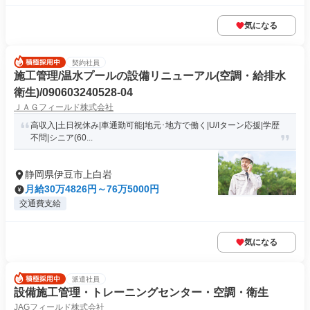
気になる
契約社員
施工管理/温水プールの設備リニューアル(空調・給排水
衛生)/090603240528-04
ＪＡＧフィールド株式会社
高収入|土日祝休み|車通勤可能|地元･地方で働く|U/Iターン応援|学歴
不問|シニア(60...
静岡県伊豆市上白岩
月給30万4826円～76万5000円
交通費支給
気になる
派遣社員
設備施工管理・トレーニングセンター・空調・衛生
JAGフィールド株式会社