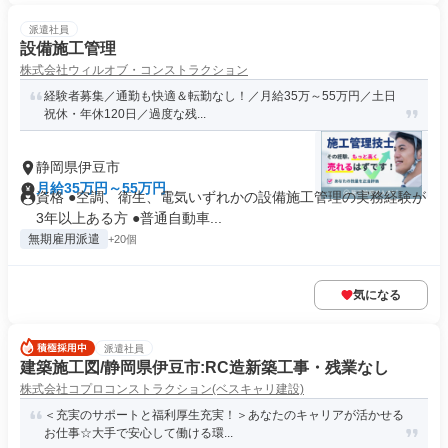
派遣社員
設備施工管理
株式会社ウィルオブ・コンストラクション
経験者募集／通勤も快適＆転勤なし！／月給35万～55万円／土日
祝休・年休120日／過度な残...
静岡県伊豆市
月給35万円～55万円
資格 ●空調、衛生、電気いずれかの設備施工管理の実務経験が
3年以上ある方 ●普通自動車...
無期雇用派遣
+20個
気になる
派遣社員
建築施工図/静岡県伊豆市:RC造新築工事・残業なし
株式会社コプロコンストラクション(ベスキャリ建設)
＜充実のサポートと福利厚生充実！＞あなたのキャリアが活かせる
お仕事☆大手で安心して働ける環...