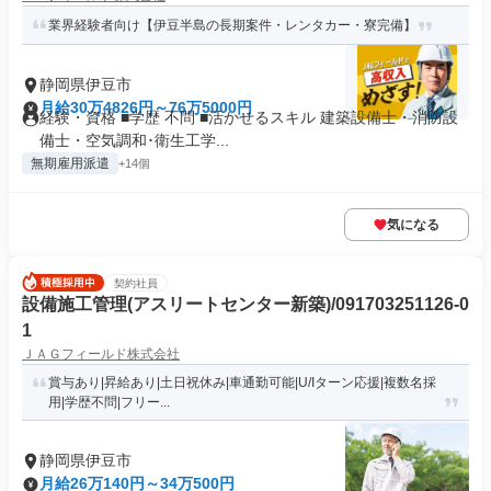
業界経験者向け【伊豆半島の長期案件・レンタカー・寮完備】
静岡県伊豆市
月給30万4826円～76万5000円
経験・資格 ■学歴 不問 ■活かせるスキル 建築設備士・消防設
備士・空気調和･衛生工学...
無期雇用派遣
+14個
気になる
契約社員
設備施工管理(アスリートセンター新築)/091703251126-0
1
ＪＡＧフィールド株式会社
賞与あり|昇給あり|土日祝休み|車通勤可能|U/Iターン応援|複数名採
用|学歴不問|フリー...
静岡県伊豆市
月給26万140円～34万500円