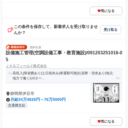
気になる
この条件を保存して、新着求人を受け取りませ
受け取る
んか？
契約社員
設備施工管理(空調設備工事・教育施設)/091203251016-0
5
ＪＡＧフィールド株式会社
高収入|帰省費あり|土日祝休み|車通勤可能|社員寮・宿舍あり|地元･
地方で働く|U/Iター...
静岡県伊豆市
月給34万4826円～76万5000円
交通費支給
気になる