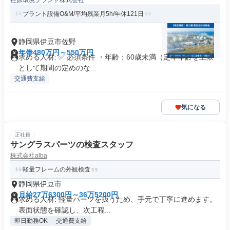
荏原環境プラント株式会社
プラント設備O&M/平均残業月5h/年休121日
静岡県伊豆市佐野
年俸480万円～550万円
求める人材: ✅ 必須条件 ・年齢：60歳未満（定年年齢を上限
として期間の定めのな...
交通費支給
気になる
正社員
サングラスパーツの検査スタッフ
株式会社alba
軽量フレームの外観検査
静岡県伊豆市
月給27万6300円～36万5200円
求める人材: 軽量パーツを扱うため、手元で丁寧に進めます。
表面状態を確認し、次工程...
即日勤務OK
交通費支給