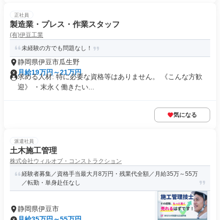
正社員
製造業・プレス・作業スタッフ
(有)伊豆工業
未経験の方でも問題なし！
静岡県伊豆市瓜生野
月給19万円～21万円
求める人材: 特に必要な資格等はありません。 《こんな方歓
迎》 ・末永く働きたい...
気になる
派遣社員
土木施工管理
株式会社ウィルオブ・コンストラクション
経験者募集／資格手当最大月8万円・残業代全額／月給35万～55万
／転勤・単身赴任なし
静岡県伊豆市
月給35万円～55万円