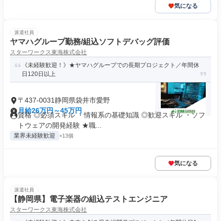
気になる
派遣社員
ヤマハグループ勤務/組込ソフトデバッグ評価
スターワークス東海株式会社
《未経験歓迎！》★ヤマハグループでの長期プロジェクト／年間休
日120日以上
〒437-0031静岡県袋井市愛野
月給26万円～45万円
資格 ◎必須スキル ・情報系の基礎知識 ◎歓迎スキル ・ソフ
トウェアの開発経験 ★職...
業界未経験歓迎
+13個
気になる
派遣社員
【静岡県】電子楽器の組込テストエンジニア
スターワークス東海株式会社