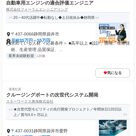
自動車用エンジンの適合評価エンジニア
株式会社フォーラムエンジニアリング
20～40代活躍中◆転勤なし◆土日祝休み◆静岡県
〒437-0066静岡県袋井市
月給35万円～55万円
求めている人材 ＜応募条件＞ ■高卒以上 ■設計、開発、生産技
術、生産管理 品質保証、...
業界未経験歓迎
+20個
気になる
派遣社員
クルージングボートの次世代システム開発
スターワークス東海株式会社
★次世代型モビリティの先行開発プロジェクト／年間休日120日以
上／賞与4.0ヶ月以上
〒437-0031静岡県袋井市愛野