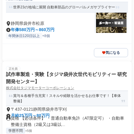
世界23の地域に展開 自動車部品のグローバルメガサプライヤー
静岡県袋井市松原
年俸580万円～860万円
年間休日120日以上
+8個
気になる
正社員
試作車製造・実験【タジマ袋井次世代モビリティー 研究
開発センター】
株式会社タジマモーターコーポレーション
賞与＆各種手当充実！スキルや経験を活かせるお仕事です！【車体
整備】
〒437-0121静岡県袋井市宇刈
月給25万円～80万円
資格 【必須条件】 ・普通自動車免許（AT限定可） ・自動車
整備士資格（2級又は3級以...
学歴不問
+5個