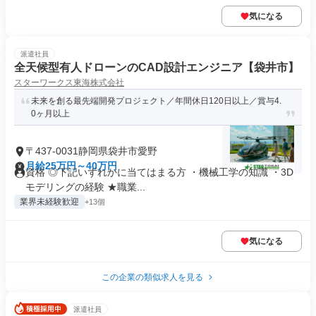
気になる
派遣社員
全天候型有人ドローンのCAD設計エンジニア【袋井市】
スターワークス東海株式会社
未来を創る最先端開発プロジェクト／年間休日120日以上／賞与4.
0ヶ月以上
〒437-0031静岡県袋井市愛野
月給25万円～40万円
資格 ◎下記いずれかに当てはまる方 ・機械工学の知識 ・3D
モデリングの経験 ★職業...
業界未経験歓迎
+13個
気になる
この企業の類似求人を見る
派遣社員