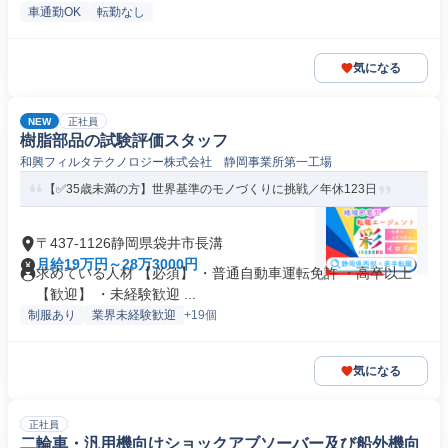
車通勤OK
転勤なし
気になる
NEW
正社員
樹脂部品の試験評価スタッフ
和興フィルタテクノロジー株式会社 静岡事業所第一工場
【✅35歳未満の方】世界基準のモノづくりに挑戦／年休123日
〒437-1126静岡県袋井市長溝
月給19万円～28万3000円
求めている人材 【必須】 ・普通自動車運転免許 ・高卒以上
【歓迎】 ・未経験歓迎 ...
制服あり
業界未経験歓迎
+19個
気になる
正社員
二輪車・汎用機向けショックアブソーバー及び船外機向