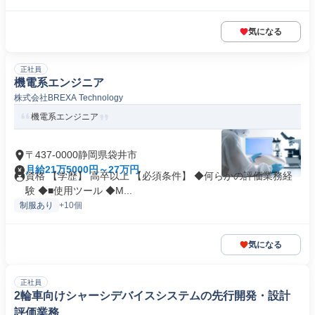
気になる
正社員
機電系エンジニア
株式会社BREXA Technology
機電系エンジニア
〒437-0000静岡県袋井市
月給21万5000円～27万円
資格 【学歴】 高卒以上 【必須条件】 ◆何らかの評価業務経
験 ◆■使用ツール ◆M...
制服あり
+10個
気になる
正社員
2輪車向けシャーシデバイスシステムの先行開発・設計
評価業務