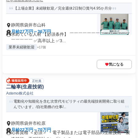
松本油脂製薬株式会社
【上場企業】未経験歓迎／完全週休2日制◎賞与4.95か月分
静岡県袋井市山科
月給27万円～36万円
求めている人材 【必須条件】 ￣￣￣￣￣￣￣￣￣￣￣￣￣￣
￣￣￣￣￣ ✅高卒以上 ✅3...
業界未経験歓迎
+17個
気になる
正社員
二輪車(生産技術)
Astemo株式会社
電動化や知能化を含む次世代モビリティの最先端技術開発に取り組
んでいます。/自社勤務の仕事/...
静岡県袋井市松原
月給22万円～70万円
応募資格 ＜必須＞ ・電子製品または電子部品の生産技術・製