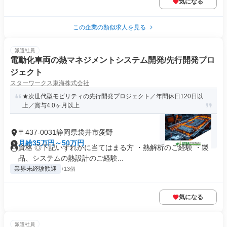
気になる
この企業の類似求人を見る
派遣社員
電動化車両の熱マネジメントシステム開発/先行開発プロ
ジェクト
スターワークス東海株式会社
★次世代型モビリティの先行開発プロジェクト／年間休日120日以
上／賞与4.0ヶ月以上
〒437-0031静岡県袋井市愛野
月給35万円～50万円
資格 ◎下記いずれかに当てはまる方 ・熱解析のご経験 ・製
品、システムの熱設計のご経験...
業界未経験歓迎
+13個
気になる
派遣社員