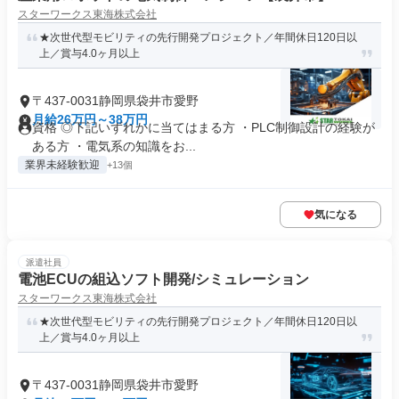
スターワークス東海株式会社
★次世代型モビリティの先行開発プロジェクト／年間休日120日以
上／賞与4.0ヶ月以上
〒437-0031静岡県袋井市愛野
月給26万円～38万円
資格 ◎下記いずれかに当てはまる方 ・PLC制御設計の経験が
ある方 ・電気系の知識をお...
業界未経験歓迎
+13個
気になる
派遣社員
電池ECUの組込ソフト開発/シミュレーション
スターワークス東海株式会社
★次世代型モビリティの先行開発プロジェクト／年間休日120日以
上／賞与4.0ヶ月以上
〒437-0031静岡県袋井市愛野