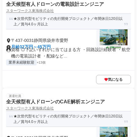
全天候型有人ドローンの電装設計エンジニア
スターワークス東海株式会社
★次世代型モビリティの先行開発プロジェクト／年間休日120日以
上／賞与4.0ヶ月以上
〒437-0031静岡県袋井市愛野
月給32万円～45万円
資格 ◎下記いずれかに当てはまる方 ・回路設計経験者 ・航空
機の電装設計者 ・配線など...
業界未経験歓迎
+13個
気になる
派遣社員
全天候型有人ドローンのCAE解析エンジニア
スターワークス東海株式会社
★次世代型モビリティの先行開発プロジェクト／年間休日120日以
上／賞与4.0ヶ月以上