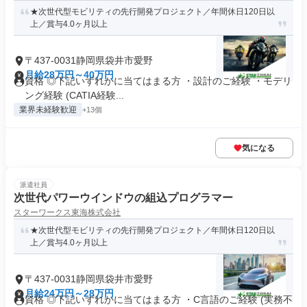
★次世代型モビリティの先行開発プロジェクト／年間休日120日以
上／賞与4.0ヶ月以上
〒437-0031静岡県袋井市愛野
月給28万円～40万円
資格 ◎下記いずれかに当てはまる方 ・設計のご経験 ・モデリ
ング経験 (CATIA経験...
業界未経験歓迎
+13個
気になる
派遣社員
次世代パワーウインドウの組込プログラマー
スターワークス東海株式会社
★次世代型モビリティの先行開発プロジェクト／年間休日120日以
上／賞与4.0ヶ月以上
〒437-0031静岡県袋井市愛野
月給24万円～28万円
資格 ◎下記いずれかに当てはまる方 ・C言語のご経験 (実務不