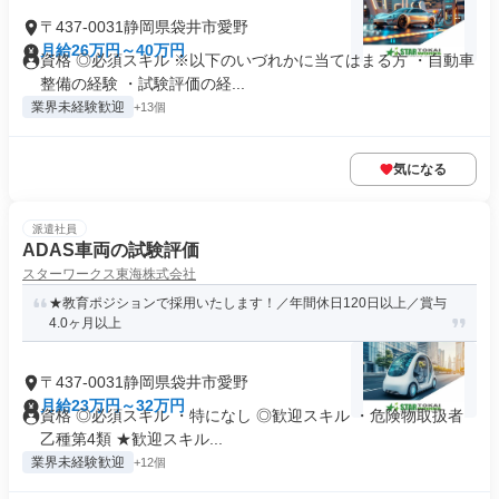
〒437-0031静岡県袋井市愛野
月給26万円～40万円
資格 ◎必須スキル ※以下のいづれかに当てはまる方 ・自動車
整備の経験 ・試験評価の経...
業界未経験歓迎
+13個
気になる
派遣社員
ADAS車両の試験評価
スターワークス東海株式会社
★教育ポジションで採用いたします！／年間休日120日以上／賞与
4.0ヶ月以上
〒437-0031静岡県袋井市愛野
月給23万円～32万円
資格 ◎必須スキル ・特になし ◎歓迎スキル ・危険物取扱者
乙種第4類 ★歓迎スキル...
業界未経験歓迎
+12個