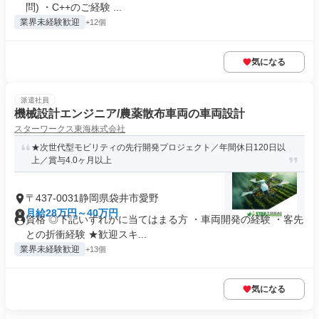
問) ・C++のご経験 ...
業界未経験歓迎
+12個
気になる
派遣社員
機械設計エンジニア/農薬散布車両の車両設計
スターワークス東海株式会社
★次世代型モビリティの先行開発プロジェクト／年間休日120日以
上／賞与4.0ヶ月以上
〒437-0031静岡県袋井市愛野
月給28万円～40万円
資格 ◎下記いずれかに当てはまる方 ・車両開発の経験 ・客先
との折衝経験 ★歓迎スキ...
業界未経験歓迎
+13個
気になる