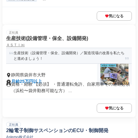
気になる
正社員
生産技術(設備管理・保全、設備開発)
ＡＳＴＩ㈱
生産技術（設備管理・保全、設備開発）／製造現場の改善を私たち
と進めましょう！
静岡県袋井市大野
月給25万円以上
資格・経験 【必須】 ・普通運転免許、自家用車での通勤必須
（浜松〜袋井勤務可能な方） ...
気になる
正社員
2輪電子制御サスペンションのECU・制御開発
Astemo株式会社