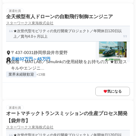
派遣社員
全天候型有人ドローンの自動飛行制御エンジニア
スターワークス東海株式会社
★次世代型モビリティの先行開発プロジェクト／年間休日120日以
上／賞与4.0ヶ月以上
〒437-0031静岡県袋井市愛野
月給32万円～45万円
資格 ・MATLAB／Simulinkの使用経験をお持ちの方 ★歓迎ス
キルやエンジニ...
業界未経験歓迎
+13個
気になる
派遣社員
オートマチックトランスミッションの生産プロセス開発
【袋井市】
スターワークス東海株式会社
★次世代型モビリティの先行開発プロジェクト／年間休日120日以