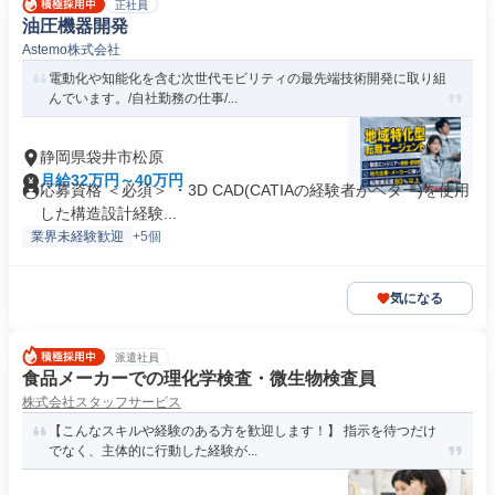
正社員
油圧機器開発
Astemo株式会社
電動化や知能化を含む次世代モビリティの最先端技術開発に取り組
んでいます。/自社勤務の仕事/...
静岡県袋井市松原
月給32万円～40万円
応募資格 ＜必須＞ ・3D CAD(CATIAの経験者がベター)を使用
した構造設計経験...
業界未経験歓迎
+5個
気になる
派遣社員
食品メーカーでの理化学検査・微生物検査員
株式会社スタッフサービス
【こんなスキルや経験のある方を歓迎します！】 指示を待つだけ
でなく、主体的に行動した経験が...