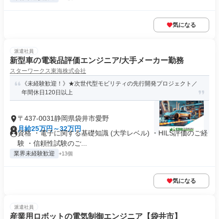
気になる
派遣社員
新型車の電装品評価エンジニア/大手メーカー勤務
スターワークス東海株式会社
《未経験歓迎！》★次世代型モビリティの先行開発プロジェクト／
年間休日120日以上
〒437-0031静岡県袋井市愛野
月給25万円～32万円
資格 ・電子に関する基礎知識 (大学レベル) ・HILS評価のご経
験 ・信頼性試験のご...
業界未経験歓迎
+13個
気になる
派遣社員
産業用ロボットの電気制御エンジニア【袋井市】