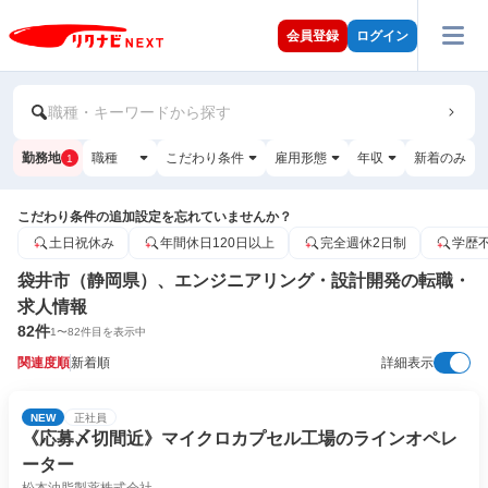
会員登録
ログイン
職種・キーワードから探す
勤務地
職種
こだわり条件
雇用形態
年収
新着のみ
1
こだわり条件の追加設定を忘れていませんか？
土日祝休み
年間休日120日以上
完全週休2日制
学歴
袋井市（静岡県）、エンジニアリング・設計開発の転職・
求人情報
82
件
1
〜
82
件目を表示中
関連度順
新着順
詳細表示
NEW
正社員
《応募〆切間近》マイクロカプセル工場のラインオペレ
ーター