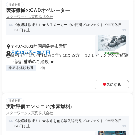
派遣社員
製茶機械のCADオペレーター
スターワークス東海株式会社
《未経験歓迎！》★大手メーカーでの長期プロジェクト／年間休日
120日以上
〒437-0031静岡県袋井市愛野
月給23万円～26万円
資格 ◎下記いずれかに当てはまる方 ・3Dモデリングのご経験
・設計補助のご経験 ★...
業界未経験歓迎
+12個
気になる
派遣社員
実験評価エンジニア(水素燃料)
スターワークス東海株式会社
《未経験歓迎！》★未来を創る最先端開発プロジェクト／年間休日
120日以上