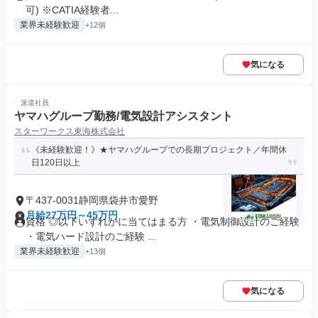
可) ※CATIA経験者...
業界未経験歓迎
+12個
気になる
派遣社員
ヤマハグループ勤務/電気設計アシスタント
スターワークス東海株式会社
《未経験歓迎！》★ヤマハグループでの長期プロジェクト／年間休
日120日以上
〒437-0031静岡県袋井市愛野
月給27万円～45万円
資格 ◎以下いずれかに当てはまる方 ・電気制御設計のご経験
・電気ハード設計のご経験 ...
業界未経験歓迎
+13個
気になる