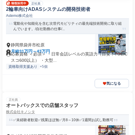
正社員
2輪車向けADASシステムの開発技術者
Astemo株式会社
電動化や知能化を含む次世代モビリティの最先端技術開発に取り組
んでいます。/自社勤務の仕事/...
静岡県袋井市松原
月給31万円～43万円
応募資格 ＜必須＞ ・日常会話レベルの英語力（目安：TOEIC
スコ600以上） ・大型...
資格取得支援あり
+5個
気になる
正社員
オートバックスでの店舗スタッフ
株式会社キノシタ
✅未経験者歓迎✅残業ほぼ無✅月8～10休✅1週間お試し勤務可