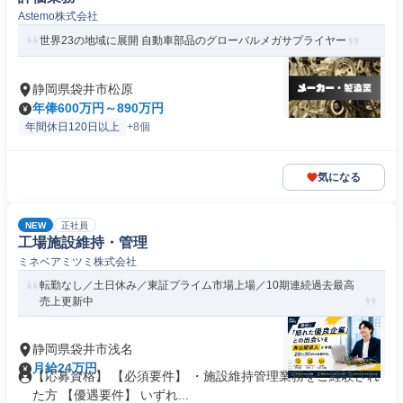
Astemo株式会社
世界23の地域に展開 自動車部品のグローバルメガサプライヤー
静岡県袋井市松原
年俸600万円～890万円
年間休日120日以上
+8個
気になる
NEW
正社員
工場施設維持・管理
ミネベアミツミ株式会社
転勤なし／土日休み／東証プライム市場上場／10期連続過去最高
売上更新中
静岡県袋井市浅名
月給24万円
【応募資格】 【必須要件】 ・施設維持管理業務をご経験され
た方 【優遇要件】 いずれ...