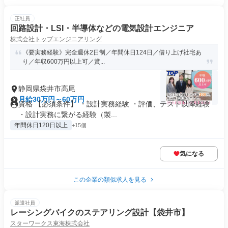
正社員
回路設計・LSI・半導体などの電気設計エンジニア
株式会社トップエンジニアリング
《要実務経験》完全週休2日制／年間休日124日／借り上げ社宅あ
り／年収600万円以上可／賞...
静岡県袋井市高尾
月給30万円～60万円
資格 【必須条件】 ・設計実務経験 ・評価、テスト以降経験
・設計実務に繋がる経験（製...
年間休日120日以上
+15個
気になる
この企業の類似求人を見る
派遣社員
レーシングバイクのステアリング設計【袋井市】
スターワークス東海株式会社