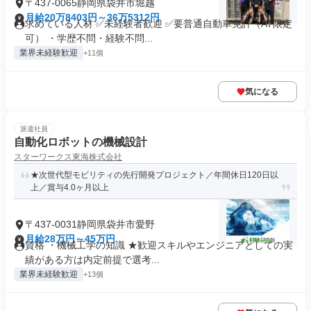
〒437-0065静岡県袋井市堀越
月給20万8403円～36万5312円
求めている人材 ✅未経験者歓迎 ✅要普通自動車免許（AT限定
可） ・学歴不問・経験不問...
業界未経験歓迎
+11個
気になる
派遣社員
自動化ロボットの機械設計
スターワークス東海株式会社
★次世代型モビリティの先行開発プロジェクト／年間休日120日以
上／賞与4.0ヶ月以上
〒437-0031静岡県袋井市愛野
月給28万円～45万円
資格 ・機械工学の知識 ★歓迎スキルやエンジニアとしての実
績がある方は内定前提で選考...
業界未経験歓迎
+13個