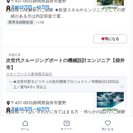
〒437-0031静岡県袋井市愛野
月給25万円～40万円
資格 CAE解析のご経験 ★歓迎スキルやエンジニアとしての実
績がある方は内定前提で選...
業界未経験歓迎
+13個
気になる
派遣社員
次世代クルージングボートの機械設計エンジニア【袋井
市】
スターワークス東海株式会社
★次世代型モビリティの先行開発プロジェクト／年間休日120日以
上／賞与4.0ヶ月以上
〒437-0031静岡県袋井市愛野
月給26万円～40万円
資格 ◎下記いずれかに当てはまる方 ・何らかの設計のご経験
・CATIAでのモデリング...
業界未経験歓迎
+13個
ホーム
オファー
気になる