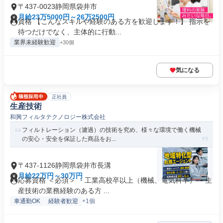
〒437-0023静岡県袋井市
月給23万5000円～26万2500円
資格 【こんなスキルや経験のある方を歓迎します！】 指示を
待つだけでなく、主体的に行動...
業界未経験歓迎
+30個
気になる
正社員
生産技術
和興フィルタテクノロジー株式会社
フィルトレーション（濾過）の技術を究め、様々な環境で働く機械
の安心・安全を保証した商品をお...
〒437-1126静岡県袋井市長溝
月給22万円～30万円
応募資格 ＜必須＞ ・工業高校卒以上（機械、電気科卒） ・生
産技術の業務経験のある方 ...
車通勤OK
経験者歓迎
+1個