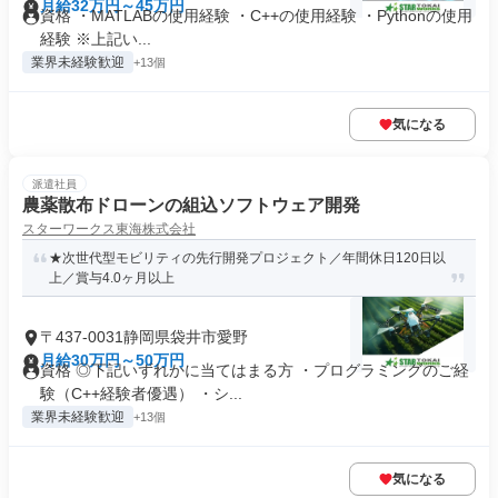
月給32万円～45万円
資格 ・MATLABの使用経験 ・C++の使用経験 ・Pythonの使用
経験 ※上記い...
業界未経験歓迎
+13個
気になる
派遣社員
農薬散布ドローンの組込ソフトウェア開発
スターワークス東海株式会社
★次世代型モビリティの先行開発プロジェクト／年間休日120日以
上／賞与4.0ヶ月以上
〒437-0031静岡県袋井市愛野
月給30万円～50万円
資格 ◎下記いずれかに当てはまる方 ・プログラミングのご経
験（C++経験者優遇） ・シ...
業界未経験歓迎
+13個
気になる