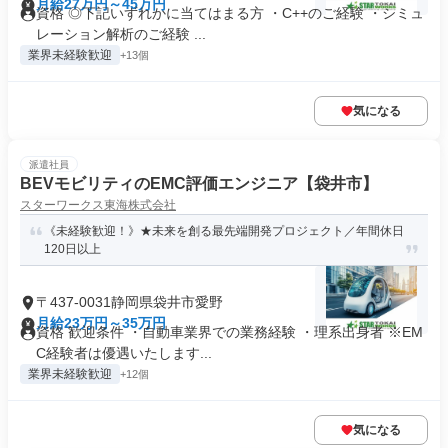
月給27万円～45万円
資格 ◎下記いずれかに当てはまる方 ・C++のご経験 ・シミュ
レーション解析のご経験 ...
業界未経験歓迎
+13個
気になる
派遣社員
BEVモビリティのEMC評価エンジニア【袋井市】
スターワークス東海株式会社
《未経験歓迎！》★未来を創る最先端開発プロジェクト／年間休日
120日以上
〒437-0031静岡県袋井市愛野
月給23万円～35万円
資格 歓迎条件 ・自動車業界での業務経験 ・理系出身者 ※EM
C経験者は優遇いたします...
業界未経験歓迎
+12個
気になる