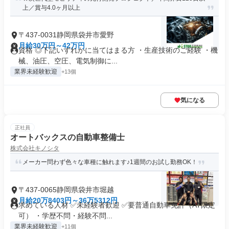
上／賞与4.0ヶ月以上
〒437-0031静岡県袋井市愛野
月給30万円～42万円
資格 ◎下記いずれかに当てはまる方 ・生産技術のご経験 ・機
械、油圧、空圧、電気制御に...
業界未経験歓迎
+13個
気になる
正社員
オートバックスの自動車整備士
株式会社キノシタ
メーカー問わず色々な車種に触れます♪1週間のお試し勤務OK！
〒437-0065静岡県袋井市堀越
月給20万8403円～36万5312円
求めている人材 ✅未経験者歓迎 ✅要普通自動車免許（AT限定
可） ・学歴不問・経験不問...
業界未経験歓迎
+11個