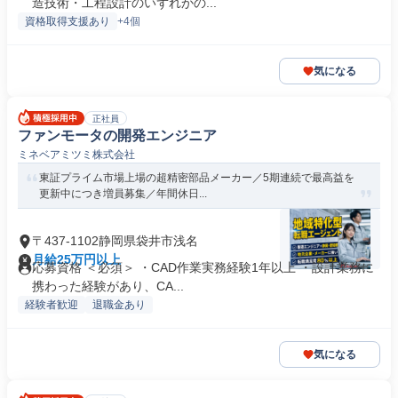
造技術・工程設計のいずれかの...
資格取得支援あり
+4個
気になる
正社員
ファンモータの開発エンジニア
ミネベアミツミ株式会社
東証プライム市場上場の超精密部品メーカー／5期連続で最高益を
更新中につき増員募集／年間休日...
〒437-1102静岡県袋井市浅名
月給25万円以上
応募資格 ＜必須＞ ・CAD作業実務経験1年以上 ・設計業務に
携わった経験があり、CA...
経験者歓迎
退職金あり
気になる