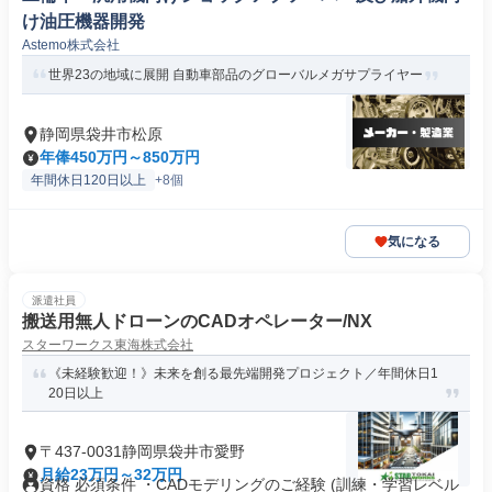
け油圧機器開発
Astemo株式会社
世界23の地域に展開 自動車部品のグローバルメガサプライヤー
静岡県袋井市松原
年俸450万円～850万円
年間休日120日以上
+8個
気になる
派遣社員
搬送用無人ドローンのCADオペレーター/NX
スターワークス東海株式会社
《未経験歓迎！》未来を創る最先端開発プロジェクト／年間休日1
20日以上
〒437-0031静岡県袋井市愛野
月給23万円～32万円
資格 必須条件 ・CADモデリングのご経験 (訓練・学習レベル