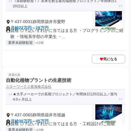
《未経験歓迎！》未来を創る最先端開発プロジェクト／年間休日1
20日以上
〒437-0031静岡県袋井市愛野
月給22万円～28万円
資格 ◎下記いずれかに当てはまる方 ・プログラミングのご経
験 ・情報系学部の卒業生 ・...
業界未経験歓迎
+12個
気になる
派遣社員
自動化植物プラントの生産技術
スターワークス東海株式会社
★大手メーカーでの長期プロジェクト／年間休日120日以上／賞与
4.0ヶ月以上
〒437-0065静岡県袋井市堀越
月給30万円～45万円
資格 ◎下記いずれかに当てはまる方 ・工程設計のご経験
業界未経験歓迎
+13個