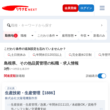
会員登録
ログイン
職種・キーワードから探す
勤務地
職種
こだわり条件
雇用形態
年収
新着のみ
1
こだわり条件の追加設定を忘れていませんか？
土日祝休み
年間休日120日以上
完全週休2日制
学歴
島根県、その他品質管理の転職・求人情報
3
件
1
〜
3
件目を表示中
関連度順
新着順
詳細表示
正社員
生産技術・生産管理【1886】
株式会社太陽電機製作所
生産技術・生産管理／急募／年間休日111日／未経験OK／資格手
当／シフト制／交通費支給