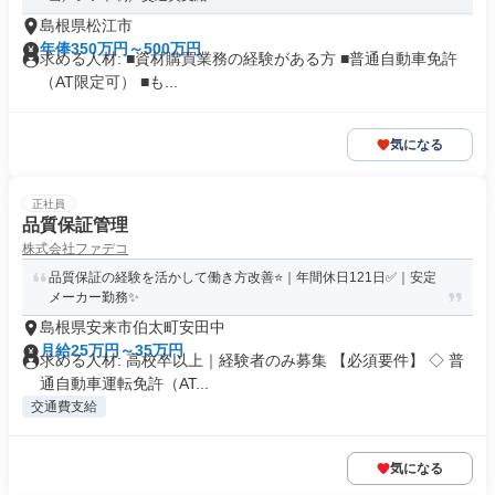
島根県松江市
年俸350万円～500万円
求める人材: ■資材購買業務の経験がある方 ■普通自動車免許
（AT限定可） ■も...
気になる
正社員
品質保証管理
株式会社ファデコ
品質保証の経験を活かして働き方改善⭐｜年間休日121日✅｜安定
メーカー勤務✨
島根県安来市伯太町安田中
月給25万円～35万円
求める人材: 高校卒以上｜経験者のみ募集 【必須要件】 ◇ 普
通自動車運転免許（AT...
交通費支給
気になる