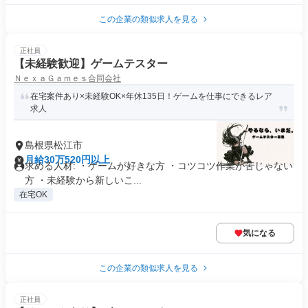
この企業の類似求人を見る
正社員
【未経験歓迎】ゲームテスター
ＮｅｘａＧａｍｅｓ合同会社
在宅案件あり×未経験OK×年休135日！ゲームを仕事にできるレア
求人
島根県松江市
月給30万520円以上
求める人材: ・ゲームが好きな方 ・コツコツ作業が苦じゃない
方 ・未経験から新しいこ...
在宅OK
気になる
この企業の類似求人を見る
正社員