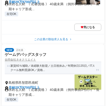
月給29万9700円以上
求める人材: 《 応募資格 》 40歳未満 （例外事由3号のイ・長
期キャリア形成...
在宅OK
気になる
この企業の類似求人を見る
NEW
正社員
ゲームデバッグスタッフ
合同会社ネオクリエイト
家賃60％補助／未経験大歓迎／土日祝休み／年間休日135日／ITス
クール無料受講OK／資格...
島根県邑智郡邑南町
月給29万9700円以上
求める人材: 《 応募資格 》 40歳未満 （例外事由3号のイ・長
期キャリア形成...
在宅OK