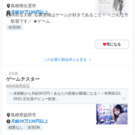
島根県出雲市
月給30万198円以上
求める人材: 応募資格はゲームが好きであること！ ＼こんな方
歓迎です／ ★ゲーム...
在宅OK
気になる
この企業の類似求人を見る
正社員
ゲームテスター
assist合同会社
未経験から月給30万円！あなたの部屋が職場になる！＜年間休日1
35日/ 正社員デビュー歓迎...
島根県益田市
月給30万138円以上
残業なし
在宅OK