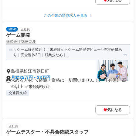
気になる
この企業の類似求人を見る
NEW
正社員
ゲーム開発
株式会社XGROUP
＼ゲーム好き歓迎！／未経験からゲーム開発デビュー✨充実研修あ
り｜完全週休2日｜残業少なめ｜...
島根県松江市朝日町
月給25万円～33万円
求める人材: ＼経験・資格は一切問いません！／ 【必須】 高
卒以上 ✅未経験歓迎...
交通費支給
気になる
正社員
ゲームテスター・不具合確認スタッフ