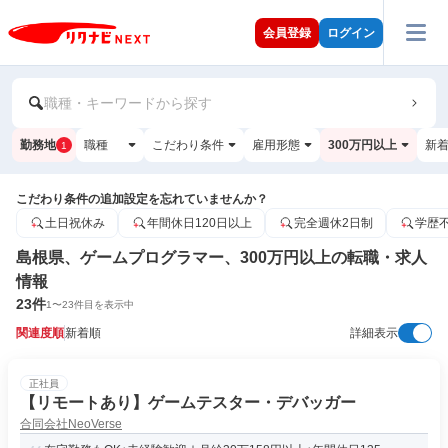
会員登録
ログイン
職種・キーワードから探す
勤務地
職種
こだわり条件
雇用形態
300万円以上
新
1
こだわり条件の追加設定を忘れていませんか？
土日祝休み
年間休日120日以上
完全週休2日制
学歴
島根県、ゲームプログラマー、300万円以上の転職・求人
情報
23
件
1
〜
23
件目を表示中
関連度順
新着順
詳細表示
正社員
【リモートあり】ゲームテスター・デバッガー
合同会社NeoVerse