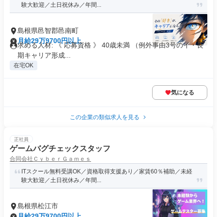
験大歓迎／土日祝休み／年間...
島根県邑智郡邑南町
月給29万9700円以上
求める人材: 《 応募資格 》 40歳未満 （例外事由3号のイ・長
期キャリア形成...
在宅OK
気になる
この企業の類似求人を見る
正社員
ゲームバグチェックスタッフ
合同会社ＣｙｂｅｒＧａｍｅｓ
ITスクール無料受講OK／資格取得支援あり／家賃60％補助／未経
験大歓迎／土日祝休み／年間...
島根県松江市
月給29万9700円以上