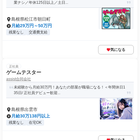
業ナシ／年休125日以上／土日...
島根県松江市朝日町
月給29万円～50万円
残業なし
交通費支給
気になる
正社員
ゲームテスター
assist合同会社
未経験から月給30万円！あなたの部屋が職場になる！＜年間休日1
35日/ 正社員デビュー歓迎...
島根県出雲市
月給30万138円以上
残業なし
在宅OK