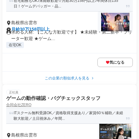
在宅勤務もOK♪未経験歓迎☆月給30万158円以上♪年間休日135
日！ゲームデバッガー・品...
島根県出雲市
月給30万158円以上
求める人材: 【こんな方歓迎です】 ★未経験・第二新卒・フリ
ーター歓迎 ★ゲーム...
在宅OK
気になる
この企業の類似求人を見る
正社員
ゲームの動作確認・バグチェックスタッフ
合同会社ZERO
ITスクール無料受講OK／資格取得支援あり／家賃60％補助／未経
験大歓迎／土日祝休み／年間...
島根県出雲市