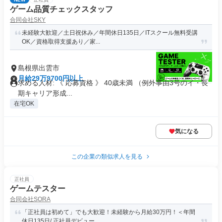
ゲーム品質チェックスタッフ
合同会社SKY
未経験大歓迎／土日祝休み／年間休日135日／ITスクール無料受講
OK／資格取得支援あり／家...
島根県出雲市
月給29万9700円以上
求める人材: 《 応募資格 》 40歳未満 （例外事由3号のイ・長
期キャリア形成...
在宅OK
気になる
この企業の類似求人を見る
正社員
ゲームテスター
合同会社SORA
「正社員は初めて」でも大歓迎！未経験から月給30万円！＜年間
休日135日/ 正社員デビュー...