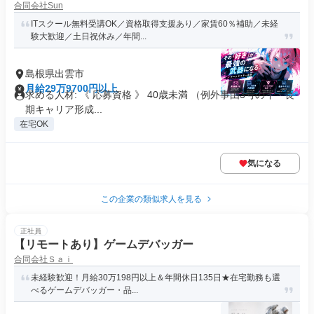
合同会社Sun
ITスクール無料受講OK／資格取得支援あり／家賃60％補助／未経
験大歓迎／土日祝休み／年間...
島根県出雲市
月給29万9700円以上
求める人材: 《 応募資格 》 40歳未満 （例外事由3号のイ・長
期キャリア形成...
在宅OK
気になる
この企業の類似求人を見る
正社員
【リモートあり】ゲームデバッガー
合同会社Ｓａｉ
未経験歓迎！月給30万198円以上＆年間休日135日★在宅勤務も選
べるゲームデバッガー・品...