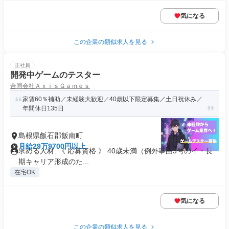
気になる
この企業の類似求人を見る
正社員
開発中ゲームのテスター
合同会社ＡｘｉｓＧａｍｅｓ
家賃60％補助／未経験大歓迎／40歳以下限定募集／土日祝休み／
年間休日135日
島根県飯石郡飯南町
月給29万9700円以上
求める人材: 《 応募資格 》 40歳未満（例外事由3号のイ・長
期キャリア形成のた...
在宅OK
気になる
この企業の類似求人を見る