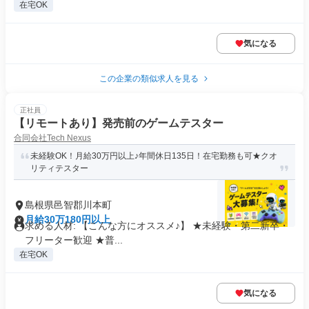
在宅OK
気になる
この企業の類似求人を見る
正社員
【リモートあり】発売前のゲームテスター
合同会社Tech Nexus
未経験OK！月給30万円以上♪年間休日135日！在宅勤務も可★クオ
リティテスター
島根県邑智郡川本町
月給30万180円以上
求める人材: 【こんな方にオススメ♪】 ★未経験・第二新卒・
フリーター歓迎 ★普...
在宅OK
気になる