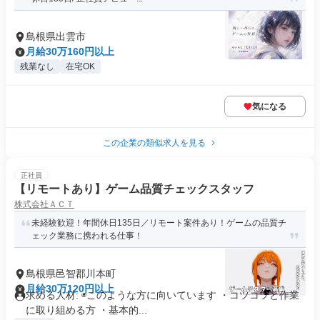
島根県出雲市
月給30万160円以上
残業なし
在宅OK
気になる
この企業の類似求人を見る
正社員
【リモートあり】ゲーム品質チェックスタッフ
株式会社ＡＣＴ
未経験歓迎！年間休日135日／リモート案件あり！ゲームの品質チ
ェック業務に携われる仕事！
島根県邑智郡川本町
月給30万120円以上
求める人材: ◉このような方に向いています ・コツコツと作業
に取り組める方 ・基本的...