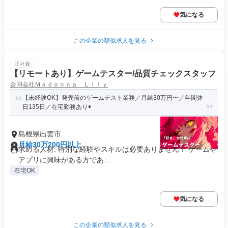
気になる
この企業の類似求人を見る
正社員
【リモートあり】ゲームテスター/品質チェックスタッフ
合同会社Ｍａｄｏｎｎａ Ｌｉｌｙ
【未経験OK】発売前のゲームテスト業務／月給30万円〜／年間休
日135日／在宅勤務あり◉
島根県出雲市
月給30万200円以上
求める人材: 特別な経験やスキルは必要ありません！ ゲームや
アプリに興味がある方であ...
在宅OK
気になる
この企業の類似求人を見る