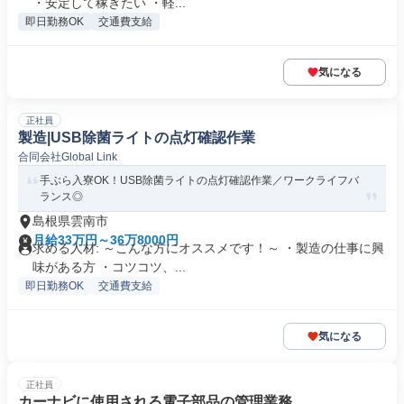
・安定して稼ぎたい ・軽...
即日勤務OK
交通費支給
気になる
正社員
製造|USB除菌ライトの点灯確認作業
合同会社Global Link
手ぶら入寮OK！USB除菌ライトの点灯確認作業／ワークライフバ
ランス◎
島根県雲南市
月給33万円～36万8000円
求める人材: ～こんな方にオススメです！～ ・製造の仕事に興
味がある方 ・コツコツ、...
即日勤務OK
交通費支給
気になる
正社員
カーナビに使用される電子部品の管理業務