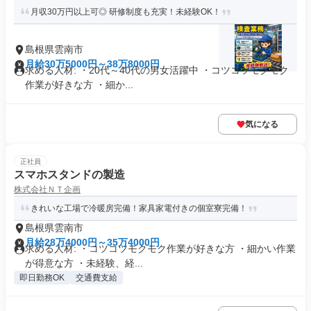
月収30万円以上可◎ 研修制度も充実！未経験OK！
島根県雲南市
月給30万5000円～38万8000円
求める人材: ・20代～40代の男女活躍中 ・コツコツモクモク
作業が好きな方 ・細か...
気になる
正社員
スマホスタンドの製造
株式会社ＮＴ企画
きれいな工場で冷暖房完備！家具家電付きの個室寮完備！
島根県雲南市
月給28万4000円～35万4000円
求める人材: ・コツコツモクモク作業が好きな方 ・細かい作業
が得意な方 ・未経験、経...
即日勤務OK
交通費支給