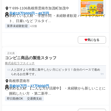
〒699-1106島根県雲南市加茂町加茂中
月給19万5000円～40万円
求めている人材 ・学歴不問 ・未経験者歓迎 パートやアルバイ
ト、日雇いなど フルタイ...
業界未経験歓迎
+22個
気になる
正社員
コンビニ商品の製造スタッフ
株式会社ラフスイッチ
人と話すより作業に集中したい方にピッタリ！自分のペースで進め
られるお仕事です。
島根県雲南市
月給30万円～37万8000円
求める人材: 【こんな方が活躍中】 ・未経験から新しいことに
挑戦したい方 ・第二新卒...
即日勤務OK
交通費支給