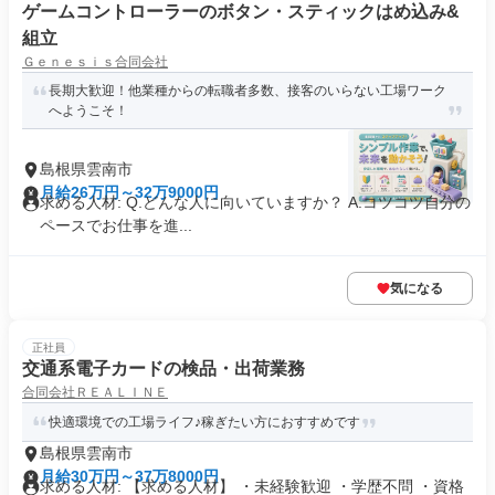
ゲームコントローラーのボタン・スティックはめ込み&
組立
Ｇｅｎｅｓｉｓ合同会社
長期大歓迎！他業種からの転職者多数、接客のいらない工場ワーク
へようこそ！
島根県雲南市
月給26万円～32万9000円
求める人材: Q.どんな人に向いていますか？ A.コツコツ自分の
ペースでお仕事を進...
気になる
正社員
交通系電子カードの検品・出荷業務
合同会社ＲＥＡＬＩＮＥ
快適環境での工場ライフ♪稼ぎたい方におすすめです
島根県雲南市
月給30万円～37万8000円
求める人材: 【求める人材】 ・未経験歓迎 ・学歴不問 ・資格