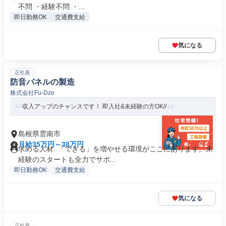
不問 ・経験不問 ・...
即日勤務OK
交通費支給
気になる
正社員
防音パネルの製造
株式会社Fu-Dze
収入アップのチャンスです！ 即入社&未経験の方OK//
島根県雲南市
月給35万円～38万円
求める人材: 「できる」を増やせる環境がここにあります。未
経験のスタートも全力でサポ...
即日勤務OK
交通費支給
気になる
正社員