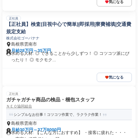
気になる
正社員
【正社員】検査(目視中心で簡単)|即採用|寮費補填|交通費
規定支給
株式会社ゴーバナナ
島根県雲南市
月給28万円～35万円
求める人材: ◎ できることから少しずつ！ ◎ コツコツ派にぴ
ったり！ ◎ モクモク...
気になる
正社員
ガチャガチャ商品の検品・梱包スタッフ
ＮＥＯ協同組合
シンプルなお仕事！コツコツ作業で、ラクラク作業！
島根県雲南市
月給30万円～37万8000円
求める人材: 【こんな方におすすめ】 ・接客に疲れた・・・