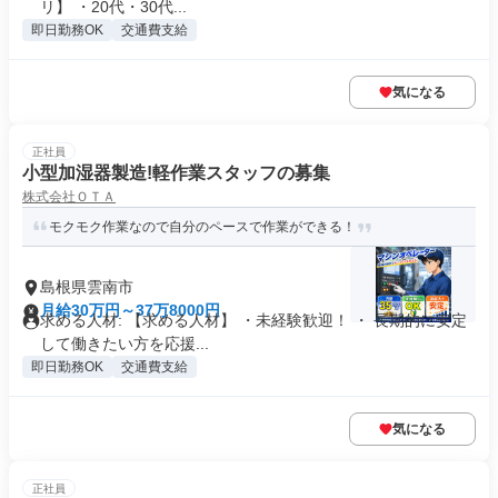
リ】 ・20代・30代...
即日勤務OK
交通費支給
気になる
正社員
小型加湿器製造!軽作業スタッフの募集
株式会社ＯＴＡ
モクモク作業なので自分のペースで作業ができる！
島根県雲南市
月給30万円～37万8000円
求める人材: 【求める人材】 ・未経験歓迎！ ・ 長期的に安定
して働きたい方を応援...
即日勤務OK
交通費支給
気になる
正社員