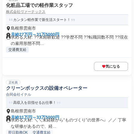
化粧品工場での軽作業スタッフ
株式会社ヴァーテックス
カンタン軽作業で新生活スタート！
島根県雲南市
月給27万円～31万5000円
求める人材: ??未経験歓迎 ??学歴不問 ??転職回数不問 ??現在
の雇用形態不問...
交通費支給
気になる
正社員
クリーンボックスの設備オペレーター
合同会社イテル
高収入を目指せるお仕事！
島根県雲南市
月給31万円～33万5000円
求める人材: ＼＼未経験から“ものづくり”の世界へ♩／／ 丁寧
な研修があるので、経...
即日勤務OK
交通費支給