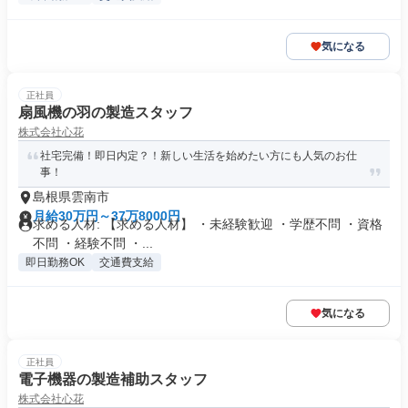
気になる
正社員
扇風機の羽の製造スタッフ
株式会社心花
社宅完備！即日内定？！新しい生活を始めたい方にも人気のお仕
事！
島根県雲南市
月給30万円～37万8000円
求める人材: 【求める人材】 ・未経験歓迎 ・学歴不問 ・資格
不問 ・経験不問 ・...
即日勤務OK
交通費支給
気になる
正社員
電子機器の製造補助スタッフ
株式会社心花