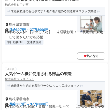
株式会社ＮＴ企画
未経験歓迎のお仕事です！モクモク進める製造補助スタッフ業務
島根県雲南市
月給30万円～37万8000円
求める人材: 【求める人材】 ・未経験歓迎！ ・ 長期的に安定
して働きたい方を応援...
即日勤務OK
交通費支給
気になる
正社員
人気ゲーム機に使用される部品の製造
株式会社ラフスイッチ
未経験から始める製造ワーク/コツコツ工場スタッフ
島根県雲南市
月給30万円～37万8000円
求める人材: 経験・資格・知識一切不問！ 【こんな方にピッタ