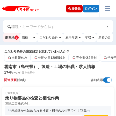
会員登録
ログイン
職種・キーワードから探す
勤務地
職種
こだわり条件
雇用形態
年収
新着のみ
1
こだわり条件の追加設定を忘れていませんか？
土日祝休み
年間休日120日以上
完全週休2日制
学歴
雲南市（島根県）、製造・工場の転職・求人情報
17
件
1
〜
17
件目を表示中
関連度順
新着順
詳細表示
派遣社員
乗り物部品の検査と梱包作業
三陽工業株式会社
未経験から始められる検査・梱包のお仕事です！/正島