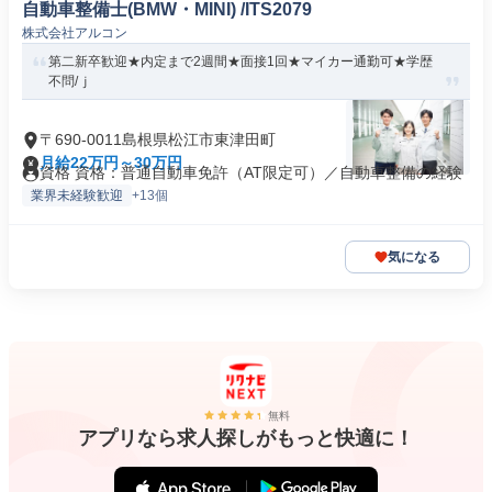
自動車整備士(BMW・MINI) /ITS2079
株式会社アルコン
第二新卒歓迎★内定まで2週間★面接1回★マイカー通勤可★学歴
不問/ｊ
〒690-0011島根県松江市東津田町
月給22万円～30万円
資格 資格：普通自動車免許（AT限定可）／自動車整備の経験
業界未経験歓迎
+13個
気になる
無料
アプリなら求人探しがもっと快適に！