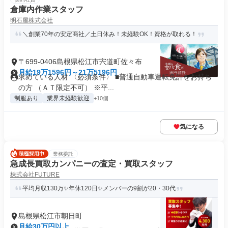
倉庫内作業スタッフ
明石屋株式会社
＼創業70年の安定商社／土日休み！未経験OK！資格が取れる！
〒699-0406島根県松江市宍道町佐々布
月給19万1596円～21万5196円
求めている人材 〈必須条件〉 ■普通自動車運転免許をお持ち
の方 （ＡＴ限定不可） ※平...
制服あり
業界未経験歓迎
+10個
気になる
業務委託
急成長買取カンパニーの査定・買取スタッフ
株式会社FUTURE
平均月収130万✨年休120日✨メンバーの9割が20・30代
島根県松江市朝日町
月給30万円以上