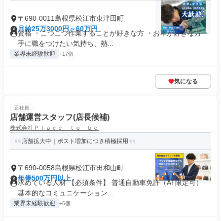
〒690-0011島根県松江市東津田町
月給25万3000円～60万円
資格 ・こつこつ作業することが好きな方 ・お車が好きな方 ・
手に職をつけたい気持ち、熱...
業界未経験歓迎
+17個
気になる
正社員
店舗運営スタッフ(店長候補)
株式会社Ｐｌａｃｅ ｔｏ ｂｅ
店舗拡大中｜ポスト増加につき積極採用
〒690-0058島根県松江市田和山町
年俸500万円以上
求めている人材 【必須条件】 普通自動車免許（AT限定可）
基本的なコミュニケーション...
業界未経験歓迎
+6個