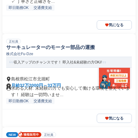
✓ 丁寧さと正確さを...
即日勤務OK
交通費支給
気になる
正社員
サーキュレーターのモーター部品の運搬
株式会社Fu-Dze
収入アップのチャンスです！ 即入社&未経験の方OK//
島根県松江市北堀町
月給32万2000円～33万円
求める人材: 未経験の方でも安心して働ける環境を整えていま
す！ 経験は一切問いませ...
即日勤務OK
交通費支給
気になる
NEW
正社員