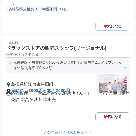
り
資格取得支援あり
学歴不問
+4個
気になる
正社員
ドラッグストアの販売スタッフ(リージョナル)
株式会社コスモス薬品
≪未経験・無資格OK！20~30代活躍中！≫賞与年2回／リフレッシ
ュ休暇取得率100％／研...
島根県松江市東津田町
月給21万2000円～30万2000円
応募条件 ――意欲次第で未経験者もOK！―― ◎要普通自動車
免許 ◎高卒以上 ◎小売...
気になる
この企業の類似求人を見る