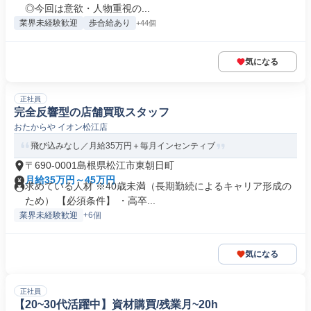
◎今回は意欲・人物重視の...
業界未経験歓迎
歩合給あり
+44個
気になる
正社員
完全反響型の店舗買取スタッフ
おたからや イオン松江店
飛び込みなし／月給35万円＋毎月インセンティブ
〒690-0001島根県松江市東朝日町
月給35万円～45万円
求めている人材 ※40歳未満（長期勤続によるキャリア形成の
ため） 【必須条件】 ・高卒...
業界未経験歓迎
+6個
気になる
正社員
【20~30代活躍中】資材購買/残業月~20h