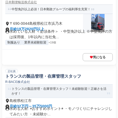
日本郵便輸送株式会社
中型免許以上必須！日本郵政グループの福利厚生充実！
〒690-0044島根県松江市浜乃木
月給19万2820円以上
求めている人材 ＜必須条件＞ ・中型免許以上 ※中型免許の方
は採用後、1年以内に当社免...
制服あり
業界未経験歓迎
+19個
気になる
正社員
トランスの製品管理・在庫管理スタッフ
R-BACE株式会社
トランスの製品管理・在庫管理スタッフ！未経験歓迎！正確さを活
かす！
島根県松江市
月給32万円～35万5000円
求める人材: ◉おすすめポイント◉ ・モノづくりにチャレンジし
てみたい方 ・未経験か...