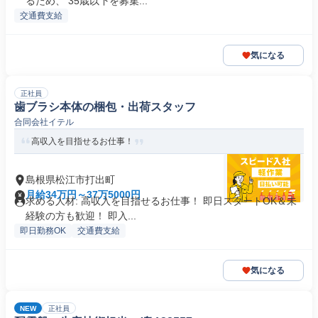
るため、 35歳以下を募集...
交通費支給
気になる
正社員
歯ブラシ本体の梱包・出荷スタッフ
合同会社イテル
高収入を目指せるお仕事！
島根県松江市打出町
月給34万円～37万5000円
求める人材: 高収入を目指せるお仕事！ 即日スタートOK＆未
経験の方も歓迎！ 即入...
即日勤務OK
交通費支給
気になる
NEW
正社員