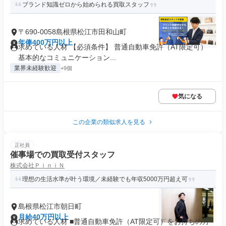
ブランド知識ゼロから始められる買取スタッフ
〒690-0058島根県松江市田和山町
年俸400万円以上
求めている人材 【必須条件】 普通自動車免許（AT限定可）
基本的なコミュニケーション...
業界未経験歓迎
+9個
気になる
この企業の類似求人を見る
正社員
催事場での買取受付スタッフ
株式会社ＰｉｎｉＮ
理想の生活水準が叶う環境／未経験でも年収5000万円超え可
島根県松江市朝日町
月給40万円以上
求めている人材 ■普通自動車免許（AT限定可）をお持ちの方