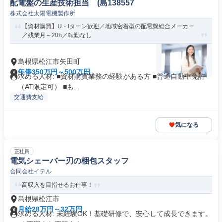
配電盤の生産技術担当 (島138557
株式会社太陽電機製作所
【資材購買】U・Iターン歓迎／地域密着型の配電盤総合メーカー
／残業月～20h／転勤なし
島根県松江市矢田町
年俸350万円～500万円
求める人材: ■資材購買業務の経験がある方 ■普通自動車免許
（AT限定可） ■も...
交通費支給
気になる
正社員
電気シェーバー刃の梱包スタッフ
合同会社イテル
高収入を目指せるお仕事！
島根県松江市
月給28万円～32万円
求める人材: 未経験OK！基礎研修で、安心して成長できます。