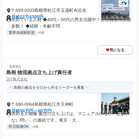
〒699-0203島根県松江市玉湯町布志名
月給22万4300円
求めている人材 ◆40代～50代の男女活躍中！正社員登用実績
多数！ ◆経験・年齢不問 ...
業界未経験歓迎
+8個
気になる
業務委託
島根 物流拠点立ち上げ責任者
207株式会社
島根の拠点をゼロから作るリーダーを募集
〒690-0064島根県松江市天神町
月給30万円～60万円
求める人物像 拠点の立ち上げは、マニュアルのない「正解の
ない問い」の連続です。東京・大...
即日勤務OK
+3個