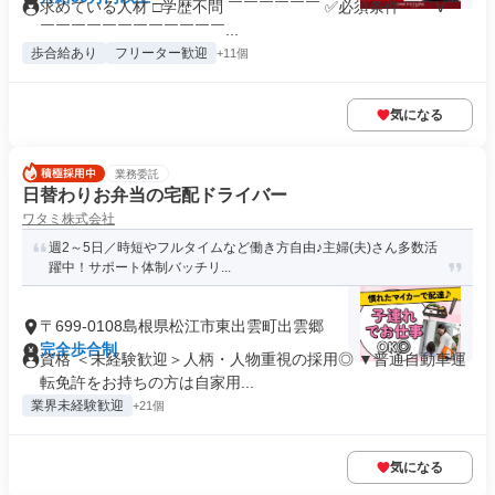
求めている人材 □学歴不問 ￣￣￣￣￣￣ ✅必須条件 ￣￣V￣
￣￣￣￣￣￣￣￣￣￣￣￣...
歩合給あり
フリーター歓迎
+11個
気になる
業務委託
日替わりお弁当の宅配ドライバー
ワタミ株式会社
週2～5日／時短やフルタイムなど働き方自由♪主婦(夫)さん多数活
躍中！サポート体制バッチリ...
〒699-0108島根県松江市東出雲町出雲郷
完全歩合制
資格 ＜未経験歓迎＞人柄・人物重視の採用◎ ▼普通自動車運
転免許をお持ちの方は自家用...
業界未経験歓迎
+21個
気になる