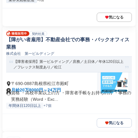
業界未経験歓迎
+6個
気になる
契約社員
【障がい者雇用】不動産会社での事務・バックオフィス
業務
株式会社 第一ビルディング
【障害者採用】第一ビルディング／庶務／土日休／年休120日以上
／フレックス制度あり／松江
〒690-0887島根県松江市殿町
月給20万8000円～24万円
資格 ・高校卒業以上の方 ・障害者手帳をお持ちの方 ・事務の
実務経験（Word・Exc...
年間休日120日以上
+7個
気になる