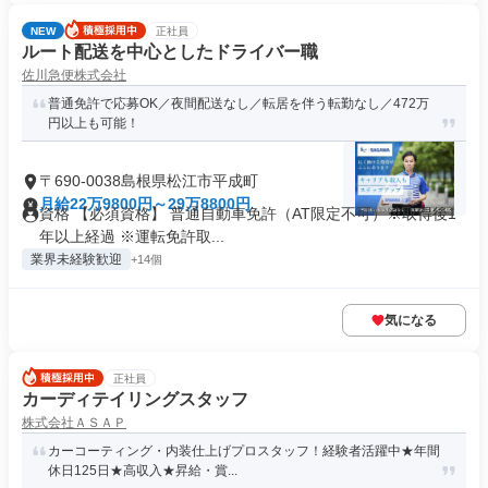
NEW
正社員
ルート配送を中心としたドライバー職
佐川急便株式会社
普通免許で応募OK／夜間配送なし／転居を伴う転勤なし／472万
円以上も可能！
〒690-0038島根県松江市平成町
月給22万9800円～29万8800円
資格 【必須資格】 普通自動車免許（AT限定不可）※取得後1
年以上経過 ※運転免許取...
業界未経験歓迎
+14個
気になる
正社員
カーディテイリングスタッフ
株式会社ＡＳＡＰ
カーコーティング・内装仕上げプロスタッフ！経験者活躍中★年間
休日125日★高収入★昇給・賞...