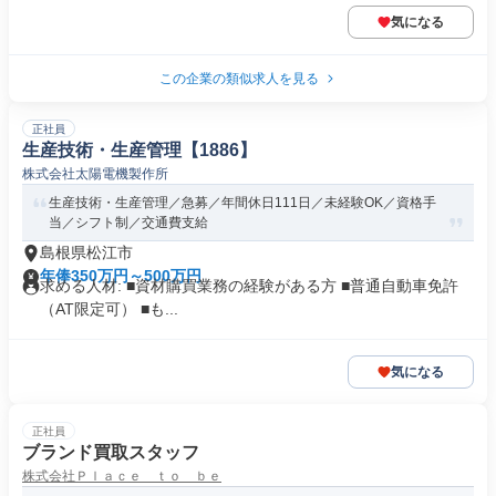
気になる
この企業の類似求人を見る
正社員
生産技術・生産管理【1886】
株式会社太陽電機製作所
生産技術・生産管理／急募／年間休日111日／未経験OK／資格手
当／シフト制／交通費支給
島根県松江市
年俸350万円～500万円
求める人材: ■資材購買業務の経験がある方 ■普通自動車免許
（AT限定可） ■も...
気になる
正社員
ブランド買取スタッフ
株式会社Ｐｌａｃｅ ｔｏ ｂｅ