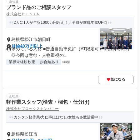
正社員
ブランド品のご相談スタッフ
株式会社ＰｉｎｉＮ
2人に1人が年収1000万円超え！／全員が前職年収UP◎
島根県松江市朝日町
月給40万円以上
求めている人材 ■普通自動車免許（AT限定可）をお持ちの方
◎今回は意欲・人物重視の...
業界未経験歓迎
歩合給あり
+44個
気になる
正社員
軽作業スタッフ(検査・梱包・仕分け)
株式会社ブロックスカンパニー
カンタン軽作業/力仕事ほぼなし/女性も多数活躍中
島根県松江市