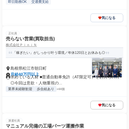
即日勤務OK
交通費支給
気になる
正社員
売らない営業(買取担当)
株式会社ＰｉｎｉＮ
「稼ぎたい」がしっかり叶う環境／年休120日とお休みも◎
島根県松江市朝日町
月給40万円以上
求めている人材 ■普通自動車免許（AT限定可）をお持ちの方
◎今回は意欲・人物重視の...
業界未経験歓迎
歩合給あり
+44個
気になる
派遣社員
マニュアル完備の工場パーツ運搬作業