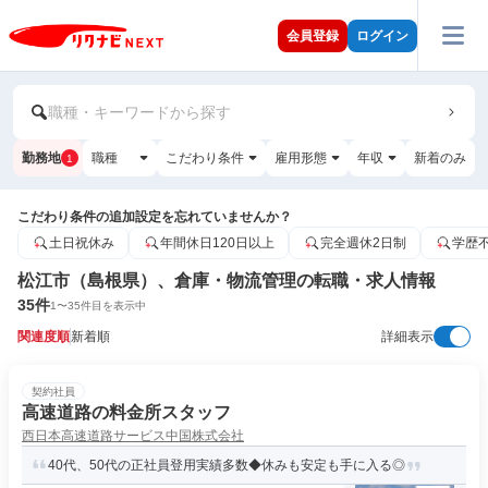
会員登録
ログイン
職種・キーワードから探す
勤務地
職種
こだわり条件
雇用形態
年収
新着のみ
1
こだわり条件の追加設定を忘れていませんか？
土日祝休み
年間休日120日以上
完全週休2日制
学歴
松江市（島根県）、倉庫・物流管理の転職・求人情報
35
件
1
〜
35
件目を表示中
関連度順
新着順
詳細表示
契約社員
高速道路の料金所スタッフ
西日本高速道路サービス中国株式会社
40代、50代の正社員登用実績多数◆休みも安定も手に入る◎