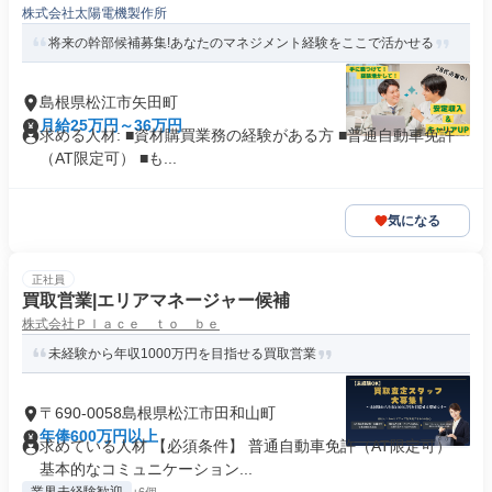
株式会社太陽電機製作所
将来の幹部候補募集!あなたのマネジメント経験をここで活かせる
島根県松江市矢田町
月給25万円～36万円
求める人材: ■資材購買業務の経験がある方 ■普通自動車免許
（AT限定可） ■も...
気になる
正社員
買取営業|エリアマネージャー候補
株式会社Ｐｌａｃｅ ｔｏ ｂｅ
未経験から年収1000万円を目指せる買取営業
〒690-0058島根県松江市田和山町
年俸600万円以上
求めている人材 【必須条件】 普通自動車免許（AT限定可）
基本的なコミュニケーション...