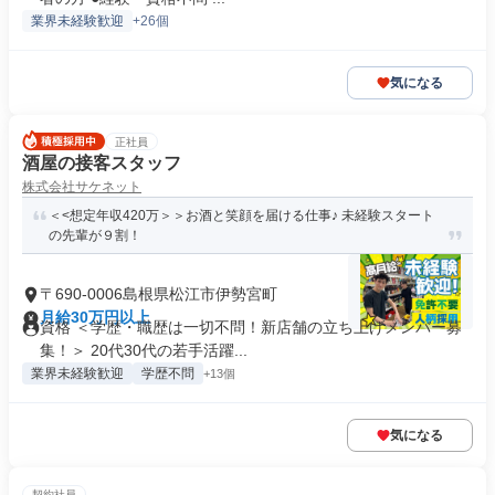
業界未経験歓迎
+26個
気になる
正社員
酒屋の接客スタッフ
株式会社サケネット
＜<想定年収420万＞＞お酒と笑顔を届ける仕事♪ 未経験スタート
の先輩が９割！
〒690-0006島根県松江市伊勢宮町
月給30万円以上
資格 ＜学歴・職歴は一切不問！新店舗の立ち上げメンバー募
集！＞ 20代30代の若手活躍...
業界未経験歓迎
学歴不問
+13個
気になる
契約社員