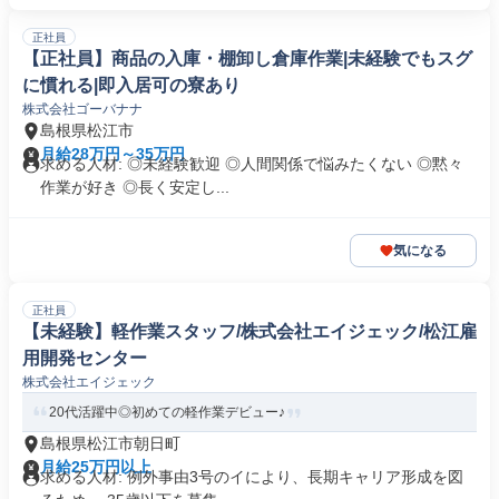
正社員
【正社員】商品の入庫・棚卸し倉庫作業|未経験でもスグ
に慣れる|即入居可の寮あり
株式会社ゴーバナナ
島根県松江市
月給28万円～35万円
求める人材: ◎未経験歓迎 ◎人間関係で悩みたくない ◎黙々
作業が好き ◎長く安定し...
気になる
正社員
【未経験】軽作業スタッフ/株式会社エイジェック/松江雇
用開発センター
株式会社エイジェック
20代活躍中◎初めての軽作業デビュー♪
島根県松江市朝日町
月給25万円以上
求める人材: 例外事由3号のイにより、長期キャリア形成を図