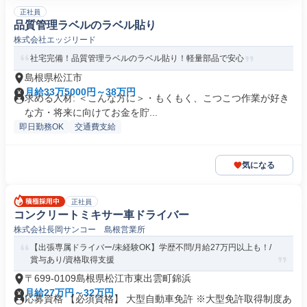
正社員
品質管理ラベルのラベル貼り
株式会社エッジリード
社宅完備！品質管理ラベルのラベル貼り！軽量部品で安心
島根県松江市
月給33万5000円～38万円
求める人材: ＜こんな方に＞・もくもく、こつこつ作業が好き
な方・将来に向けてお金を貯...
即日勤務OK
交通費支給
気になる
正社員
コンクリートミキサー車ドライバー
株式会社長岡サンコー 島根営業所
【出張専属ドライバー/未経験OK】学歴不問/月給27万円以上も！/
賞与あり/資格取得支援
〒699-0109島根県松江市東出雲町錦浜
月給27万円～32万円
応募資格 【必須資格】 大型自動車免許 ※大型免許取得制度あ