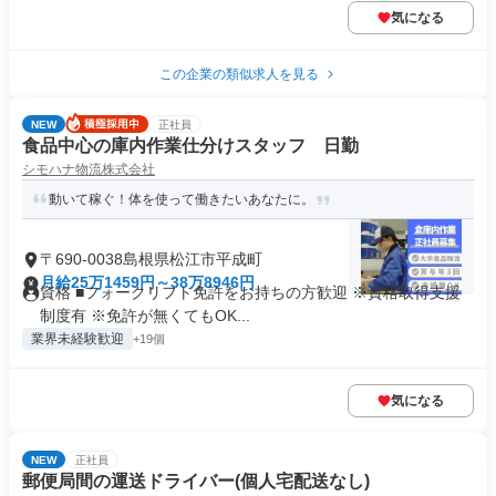
気になる
この企業の類似求人を見る
NEW
正社員
食品中心の庫内作業仕分けスタッフ 日勤
シモハナ物流株式会社
動いて稼ぐ！体を使って働きたいあなたに。
〒690-0038島根県松江市平成町
月給25万1459円～38万8946円
資格 ■フォークリフト免許をお持ちの方歓迎 ※資格取得支援
制度有 ※免許が無くてもOK...
業界未経験歓迎
+19個
気になる
NEW
正社員
郵便局間の運送ドライバー(個人宅配送なし)