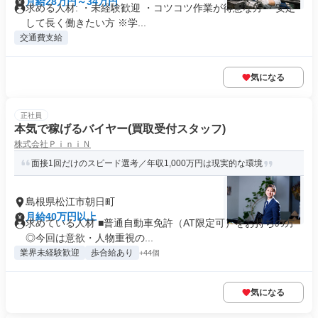
月給28万円～34万円
求める人材: ・未経験歓迎 ・コツコツ作業が得意な方 ・安定
して長く働きたい方 ※学...
交通費支給
気になる
正社員
本気で稼げるバイヤー(買取受付スタッフ)
株式会社ＰｉｎｉＮ
面接1回だけのスピード選考／年収1,000万円は現実的な環境
島根県松江市朝日町
月給40万円以上
求めている人材 ■普通自動車免許（AT限定可）をお持ちの方
◎今回は意欲・人物重視の...
業界未経験歓迎
歩合給あり
+44個
気になる