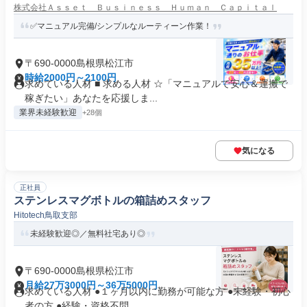
株式会社Ａｓｓｅｔ Ｂｕｓｉｎｅｓｓ Ｈｕｍａｎ Ｃａｐｉｔａｌ
✅マニュアル完備/シンプルなルーティーン作業！
〒690-0000島根県松江市
時給2000円～2100円
求めている人材 ■ 求める人材 ☆「マニュアルで安心＆運搬で
稼ぎたい」あなたを応援しま...
業界未経験歓迎
+28個
気になる
正社員
ステンレスマグボトルの箱詰めスタッフ
Hitotech鳥取支部
未経験歓迎◎／無料社宅あり◎
〒690-0000島根県松江市
月給27万3000円～36万5000円
求めている人材 ●１ヶ月以内に勤務が可能な方 ●未経験・初心
者の方 ●経験・資格不問 ...