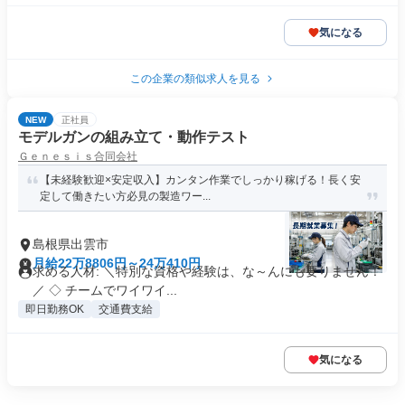
気になる
この企業の類似求人を見る
NEW
正社員
モデルガンの組み立て・動作テスト
Ｇｅｎｅｓｉｓ合同会社
【未経験歓迎×安定収入】カンタン作業でしっかり稼げる！長く安
定して働きたい方必見の製造ワー...
島根県出雲市
月給22万8806円～24万410円
求める人材: ＼特別な資格や経験は、な～んにも要りません！
／ ◇ チームでワイワイ...
即日勤務OK
交通費支給
気になる