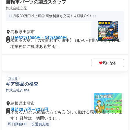
自転車パーツの製造スタッフ
株式会社心花
月収30万円以上可◎ 研修制度も充実！未経験OK！
島根県出雲市
月給32万1000円～34万8000円
求める人材: 【男女問わず活躍中】 細かい作業が得意な方 工
場業務にご興味ある方 ぜ...
気になる
正社員
ギア部品の検査
株式会社yusha
島根県出雲市
月給29万円～33万円
求める人材: 未経験の方でも安心して働ける環境を整えていま
す！ 経験は一切問いませ...
即日勤務OK
交通費支給