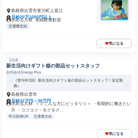
島根県出雲市斐川町上直江
月給20万1000円以上
求める人材: 未経験者歓迎
交通費支給
気になる
正社員
新生活向けギフト箱の部品セットスタッフ
合同会社Energy Plus
《賞与年2回》新生活向けギフト箱の部品セットスタッフ！安定勤
務♪
島根県出雲市
月給32万円～36万円
求める人材: ＜☆こんな方にピッタリ☆＞ ・長期的に働きたい
方 ・コツコツ・モクモク...
即日勤務OK
交通費支給
気になる