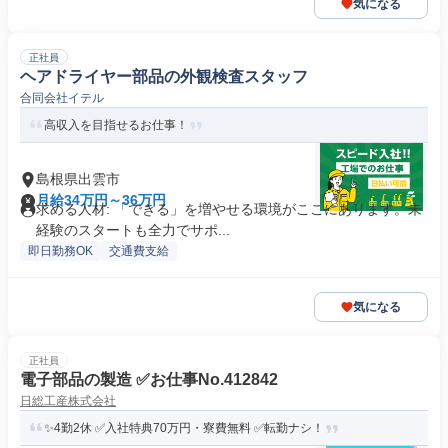
気になる
正社員
ヘアドライヤー部品の外観検査スタッフ
合同会社イテル
高収入を目指せるお仕事！
島根県出雲市
月給34万円～36万円
求める人材: 「できる」を増やせる環境がここにあります。未
経験のスタートも全力でサポ...
即日勤務OK
交通費支給
気になる
正社員
電子部品の製造 ✅お仕事No.412842
日総工産株式会社
✨4勤2休 ✅入社特典70万円・寮費無料 ✅転勤ナシ！