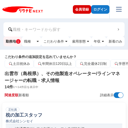
会員登録
ログイン
職種・キーワードから探す
勤務地
職種
こだわり条件
雇用形態
年収
新着のみ
1
こだわり条件の追加設定を忘れていませんか？
土日祝休み
年間休日120日以上
完全週休2日制
学歴
出雲市（島根県）、その他製造オペレーター/ラインマネ
ージャーの転職・求人情報
14
件
1
〜
14
件目を表示中
関連度順
新着順
詳細表示
正社員
枕の加工スタッフ
株式会社シンセイ