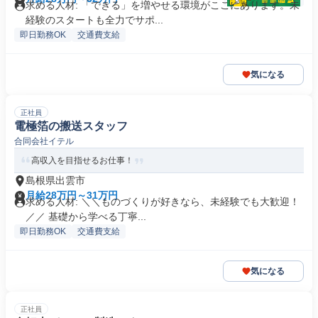
求める人材: 「できる」を増やせる環境がここにあります。未
経験のスタートも全力でサポ...
即日勤務OK
交通費支給
気になる
正社員
電極箔の搬送スタッフ
合同会社イテル
高収入を目指せるお仕事！
島根県出雲市
月給28万円～31万円
求める人材: ＼＼ものづくりが好きなら、未経験でも大歓迎！
／／ 基礎から学べる丁寧...
即日勤務OK
交通費支給
気になる
正社員