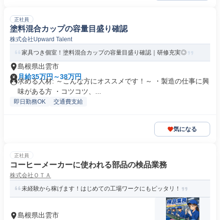
正社員
塗料混合カップの容量目盛り確認
株式会社Upward Talent
家具つき個室！塗料混合カップの容量目盛り確認｜研修充実◎
島根県出雲市
月給35万円～38万円
求める人材: ～こんな方にオススメです！～ ・製造の仕事に興
味がある方 ・コツコツ、...
即日勤務OK
交通費支給
気になる
正社員
コーヒーメーカーに使われる部品の検品業務
株式会社ＯＴＡ
未経験から稼げます！はじめての工場ワークにもピッタリ！
島根県出雲市