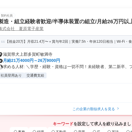
契約社員
製造・組立経験者歓迎/半導体装置の組立/月給26万円以上
株式会社 夏原電子産業
【祝金20万】月収21.4万〜＋賞与年2回｜実働7.5h・年休120日相当｜Wi-Fi・
滋賀県犬上郡多賀町敏満寺
月給21万4000円～26万9000円
求める人材: ＼学歴・経験・資格は一切不問！未経験者、第二新卒、フリ
社員登用あり
交通費支給
この企業の類似求人を見る
キーワード
を設定して求人を絞り込みまし