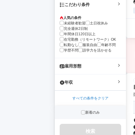
こだわり条件
人気の条件
未経験者歓迎
土日祝休み
完全週休2日制
年間休日120日以上
在宅勤務（リモートワーク）OK
転勤なし
服装自由
年齢不問
学歴不問
語学力を活かせる
雇用形態
年収
すべての条件をクリア
新着のみ
検索