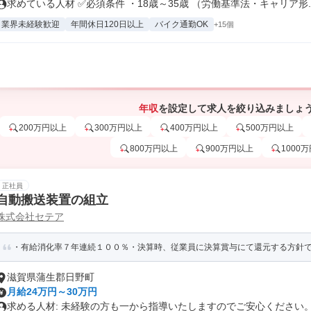
求めている人材 ✅必須条件 ・18歳～35歳 （労働基準法・キャリア形..
業界未経験歓迎
年間休日120日以上
バイク通勤OK
+15個
年収
を設定して求人を絞り込みましょ
200万円以上
300万円以上
400万円以上
500万円以上
800万円以上
900万円以上
1000
正社員
自動搬送装置の組立
株式会社セテア
・有給消化率７年連続１００％・決算時、従業員に決算賞与にて還元する方針
滋賀県蒲生郡日野町
月給24万円～30万円
求める人材: 未経験の方も一から指導いたしますのでご安心ください