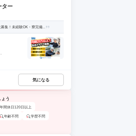
ーター
集！未経験OK・寮完備...
.
気になる
しょう
年間休日120日以上
年齢不問
学歴不問