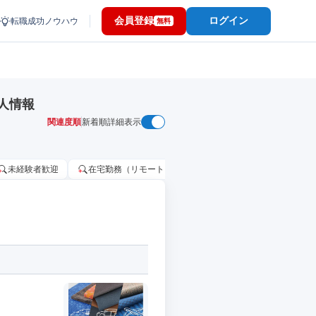
会員登録
ログイン
転職成功ノウハウ
無料
人情報
関連度順
新着順
詳細表示
未経験者歓迎
在宅勤務（リモートワーク）OK
家賃補助・住宅手当