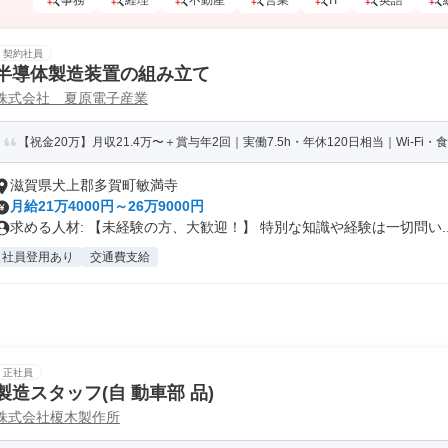
事務
経理
不動産
営業
IT
英語
契約社員
半導体製造装置の組み立て
株式会社 夏原電子産業
【祝金20万】月収21.4万〜＋賞与年2回｜実働7.5h・年休120日相当｜Wi-Fi・
滋賀県犬上郡多賀町敏満寺
月給21万4000円～26万9000円
求める人材: 【未経験の方、大歓迎！】 特別な知識や経験は一切問い..
社員登用あり
交通費支給
正社員
製造スタッフ(自 動車部 品)
株式会社榎木製作所