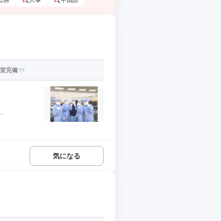
総務
人事
中国語
食堂完備
.
気になる