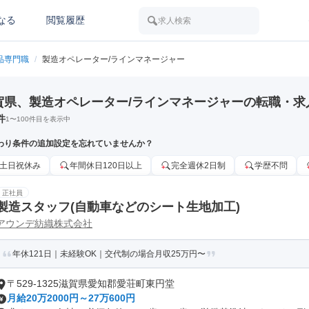
なる
閲覧履歴
求人検索
品専門職
/
製造オペレーター/ラインマネージャー
賀県、製造オペレーター/ラインマネージャーの転職・求
件
1
〜
100
件目を表示中
わり条件の追加設定を忘れていませんか？
土日祝休み
年間休日120日以上
完全週休2日制
学歴不問
正社員
製造スタッフ(自動車などのシート生地加工)
アウンデ紡織株式会社
年休121日｜未経験OK｜交代制の場合月収25万円〜
〒529-1325滋賀県愛知郡愛荘町東円堂
月給20万2000円～27万600円