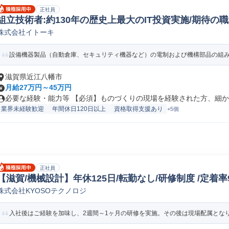
正社員
組立技術者:約130年の歴史上最大のIT投資実施/期待の
株式会社イトーキ
ラインマネージャー
設備機器製品（自動倉庫、セキュリティ機器など）の電制および機構部品の組
滋賀県近江八幡市
月給27万円～45万円
必要な経験・能力等 【必須】ものづくりの現場を経験された方、細かい
業界未経験歓迎
年間休日120日以上
資格取得支援あり
+5個
正社員
【滋賀/機械設計】年休125日/転勤なし/研修制度 /定着率9
株式会社KYOSOテクノロジ
設計
入社後はご経験を加味し、2週間～1ヶ月の研修を実施。その後は現場配属となり、