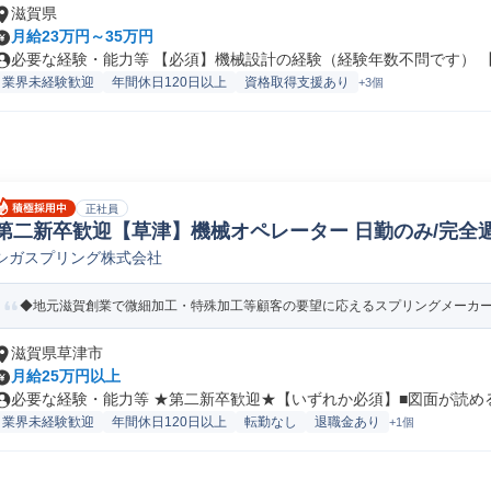
滋賀県
月給23万円～35万円
必要な経験・能力等 【必須】機械設計の経験（経験年数不問です） 【歓
業界未経験歓迎
年間休日120日以上
資格取得支援あり
+3個
正社員
第二新卒歓迎【草津】機械オペレーター 日勤のみ/完全週
シガスプリング株式会社
製造オペレーター/ラインマネージャー
◆地元滋賀創業で微細加工・特殊加工等顧客の要望に応えるスプリングメーカーで
滋賀県草津市
月給25万円以上
必要な経験・能力等 ★第二新卒歓迎★【いずれか必須】■図面が読める方
業界未経験歓迎
年間休日120日以上
転勤なし
退職金あり
+1個