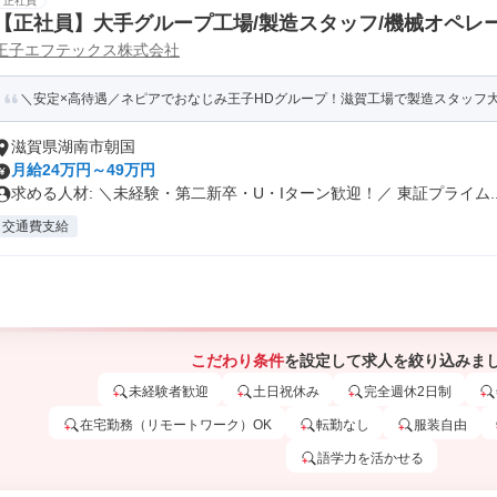
正社員
【正社員】大手グループ工場/製造スタッフ/機械オペレ
王子エフテックス株式会社
＼安定×高待遇／ネピアでおなじみ王子HDグループ！滋賀工場で製造スタッフ大募
滋賀県湖南市朝国
月給24万円～49万円
求める人材: ＼未経験・第二新卒・U・Iターン歓迎！／ 東証プライム..
交通費支給
こだわり条件
を設定して求人を絞り込みま
未経験者歓迎
土日祝休み
完全週休2日制
在宅勤務（リモートワーク）OK
転勤なし
服装自由
語学力を活かせる