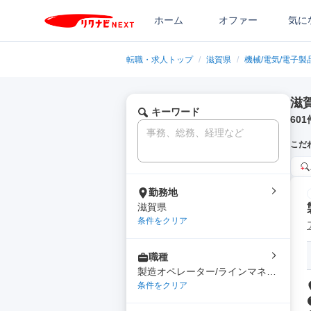
ホーム
オファー
気に
転職・求人トップ
/
滋賀県
/
機械/電気/電子製
滋
キーワード
601
こだ
勤務地
滋賀県
条件をクリア
職種
製造オペレーター/ラインマネー
ジャー
条件をクリア