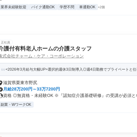
業界未経験歓迎
バイク通勤OK
学歴不問
車通勤OK
+2個
正社員
介護付有料老人ホームの介護スタッフ
株式会社チャーム・ケア・コーポレーション
<2026年3月給与大幅UP>選択的週休3日制導入◎週4日勤務でプライベートと
滋賀県栗東市野尻
月給28万200円～33万7200円
資格 ◎無資格・未経験OK ※『認知症介護基礎研修』の受講が必須となっ
副業・WワークOK