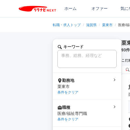
ホーム
オファー
気に
転職・求人トップ
/
滋賀県
/
栗東市
/
医療/
栗
キーワード
93
件
こだ
勤務地
栗東市
条件をクリア
職種
医療/福祉専門職
条件をクリア