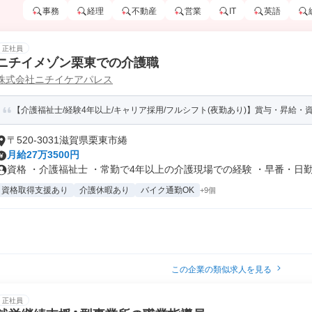
事務
経理
不動産
営業
IT
英語
正社員
ニチイメゾン栗東での介護職
株式会社ニチイケアパレス
【介護福祉士/経験4年以上/キャリア採用/フルシフト(夜勤あり)】賞与・昇給・資
〒520-3031滋賀県栗東市綣
月給27万3500円
資格 ・介護福祉士 ・常勤で4年以上の介護現場での経験 ・早番・日勤・
資格取得支援あり
介護休暇あり
バイク通勤OK
+9個
この企業の類似求人を見る
正社員