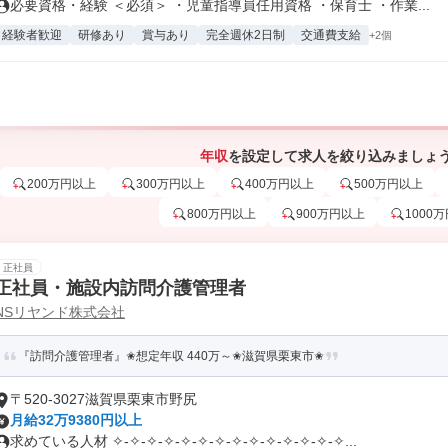
必要資格・経験 ＜必須＞ ・児童指導員任用資格 ・保育士 ・作業...
経験者歓迎
研修あり
賞与あり
完全週休2日制
交通費支給
+2個
年収
を設定して求人を絞り込みましょ
200万円以上
300万円以上
400万円以上
500万円以上
800万円以上
900万円以上
1000
正社員
正社員・施設内訪問介護管理者
NSリヤンド株式会社
『訪問介護管理者』✬想定年収 440万～✬滋賀県栗東市✬
〒520-3027滋賀県栗東市野尻
月給32万9380円以上
求めている人材 ✧-✧-✧-✧-✧-✧-✧-✧-✧-✧-✧-✧-✧-✧...