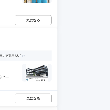
気になる
仕事の充実度もUP
...
気になる