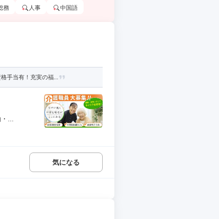
総務
人事
中国語
格手当有！充実の福...
...
気になる