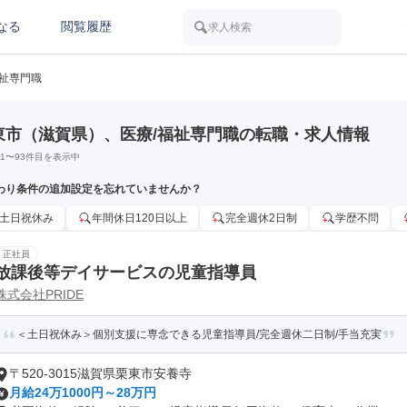
なる
閲覧履歴
求人検索
福祉専門職
東市（滋賀県）、医療/福祉専門職の転職・求人情報
1
〜
93
件目を表示中
わり条件の追加設定を忘れていませんか？
土日祝休み
年間休日120日以上
完全週休2日制
学歴不問
正社員
放課後等デイサービスの児童指導員
株式会社PRIDE
＜土日祝休み＞個別支援に専念できる児童指導員/完全週休二日制/手当充実
〒520-3015滋賀県栗東市安養寺
月給24万1000円～28万円