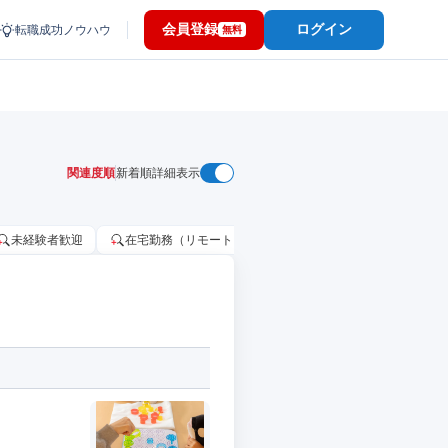
会員登録
ログイン
転職成功ノウハウ
無料
関連度順
新着順
詳細表示
未経験者歓迎
在宅勤務（リモートワーク）OK
家賃補助・住宅手当