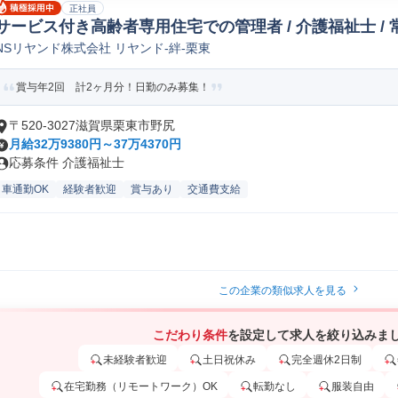
正社員
サービス付き高齢者専用住宅での管理者 / 介護福祉士 / 
NSリヤンド株式会社 リヤンド-絆-栗東
賞与年2回 計2ヶ月分！日勤のみ募集！
〒520-3027滋賀県栗東市野尻
月給32万9380円～37万4370円
応募条件 介護福祉士
車通勤OK
経験者歓迎
賞与あり
交通費支給
この企業の類似求人を見る
こだわり条件
を設定して求人を絞り込みま
未経験者歓迎
土日祝休み
完全週休2日制
在宅勤務（リモートワーク）OK
転勤なし
服装自由