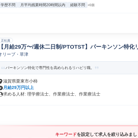
学歴不問
月平均残業時間20時間以内
経験不問
+6個
正社員
【月給29万〜/週休二日制/PTOTST】パーキンソン特化
オリーブ・草津
老人ホーム》
パーキンソン特化で専門性を高められるリハビリ職。
滋賀県栗東市小柿
月給29万円以上
求める人材: 理学療法士、作業療法士、作業療法士
キーワード
を設定して求人を絞り込みまし