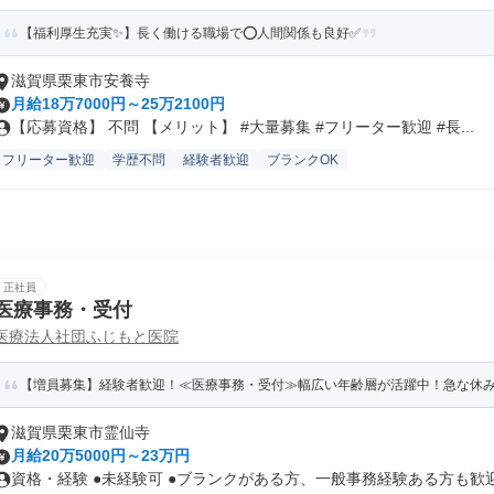
【福利厚生充実✨】長く働ける職場で⭕️人間関係も良好✅️
滋賀県栗東市安養寺
月給18万7000円～25万2100円
【応募資格】 不問 【メリット】 #大量募集 #フリーター歓迎 #長...
フリーター歓迎
学歴不問
経験者歓迎
ブランクOK
正社員
医療事務・受付
医療法人社団ふじもと医院
【増員募集】経験者歓迎！≪医療事務・受付≫幅広い年齢層が活躍中！急な休
滋賀県栗東市霊仙寺
月給20万5000円～23万円
資格・経験 ●未経験可 ●ブランクがある方、一般事務経験ある方も歓迎 .