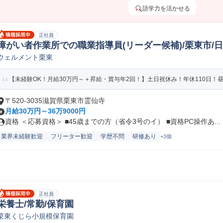
語学力を活かせる
正社員
障がい者作業所での職業指導員(リーダー候補)/栗東市/日勤/
ウェルメント栗東
【未経験OK！月給30万円～＋昇給・賞与年2回！】土日祝休み！年休110日！
〒520-3035滋賀県栗東市霊仙寺
月給30万円～36万9000円
資格 ＜応募資格＞ ■45歳までの方（省令3号のイ） ■資格PC操作あ...
業界未経験歓迎
フリーター歓迎
学歴不問
研修あり
+3個
正社員
栄養士/常勤/保育園
栗東くじら小規模保育園