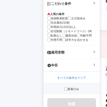
こだわり条件
人気の条件
未経験者歓迎
土日祝休み
完全週休2日制
年間休日120日以上
在宅勤務（リモートワーク）OK
転勤なし
服装自由
年齢不問
学歴不問
語学力を活かせる
雇用形態
年収
すべての条件をクリア
新着のみ
検索