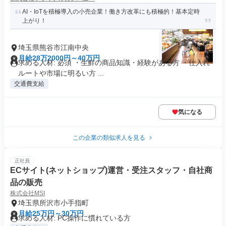
AI・IoTを積極導入の小売企業！働き方改革にも積極的！基本定時
上がり！
埼玉県熊谷市江南中央
月給28万2000円～40万円
求める人材: 必須 ・生鮮の商品知識・経験がある方 ・仕入れ
ルートや市場に明るい方 ...
交通費支給
気になる
この企業の類似求人を見る
正社員
ECサイト(ネットショップ)運営・受注スタッフ・自社商
品の販売
株式会社MSI
埼玉県所沢市小手指町
月給25万円～30万円
求める人材: PC操作に慣れている方