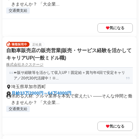
きませんか？ 「大企業...
交通費支給
気になる
正社員
自動車販売店の販売営業|販売・サービス経験を活かして
キャリアUP(一般ミドル職)
株式会社ネクステージ
⏩️販サ経験等を活かして収入UP！固定給＋賞与年4回で安定キャリ
ア／20代30代活躍中！※...
埼玉県草加市西町
月給33万2000円～64万4000円
求める人材: クルマ業界を本気で変えたい ――そんな仲間と働
きませんか？ 「大企業...
交通費支給
気になる