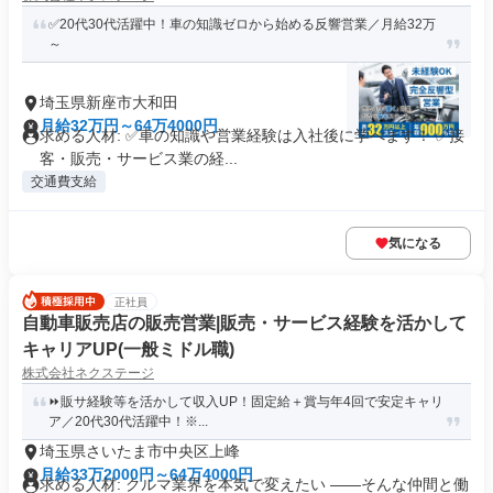
✅20代30代活躍中！車の知識ゼロから始める反響営業／月給32万
～
埼玉県新座市大和田
月給32万円～64万4000円
求める人材: ✅車の知識や営業経験は入社後に学べます！ ✅接
客・販売・サービス業の経...
交通費支給
気になる
正社員
自動車販売店の販売営業|販売・サービス経験を活かして
キャリアUP(一般ミドル職)
株式会社ネクステージ
⏩️販サ経験等を活かして収入UP！固定給＋賞与年4回で安定キャリ
ア／20代30代活躍中！※...
埼玉県さいたま市中央区上峰
月給33万2000円～64万4000円
求める人材: クルマ業界を本気で変えたい ――そんな仲間と働