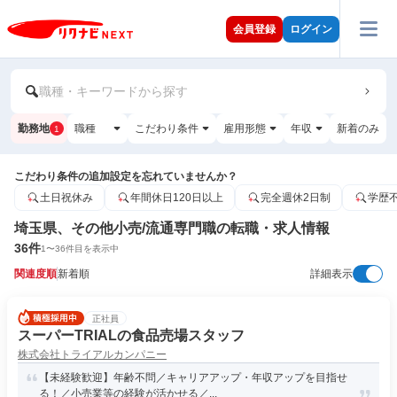
会員登録
ログイン
職種・キーワードから探す
勤務地
職種
こだわり条件
雇用形態
年収
新着のみ
1
こだわり条件の追加設定を忘れていませんか？
土日祝休み
年間休日120日以上
完全週休2日制
学歴
埼玉県、その他小売/流通専門職の転職・求人情報
36
件
1
〜
36
件目を表示中
関連度順
新着順
詳細表示
正社員
スーパーTRIALの食品売場スタッフ
株式会社トライアルカンパニー
【未経験歓迎】年齢不問／キャリアアップ・年収アップを目指せ
る！／小売業等の経験が活かせる／...