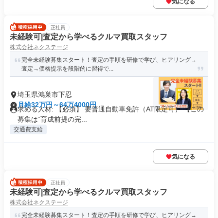
気になる
正社員
未経験可|査定から学べるクルマ買取スタッフ
株式会社ネクステージ
完全未経験募集スタート！査定の手順を研修で学び、ヒアリング→
査定→価格提示を段階的に習得で...
埼玉県鴻巣市下忍
月給32万円～64万4000円
求める人材: 【必須】 要普通自動車免許（AT限定可） 【この
募集は“育成前提の完...
交通費支給
気になる
正社員
未経験可|査定から学べるクルマ買取スタッフ
株式会社ネクステージ
完全未経験募集スタート！査定の手順を研修で学び、ヒアリング→