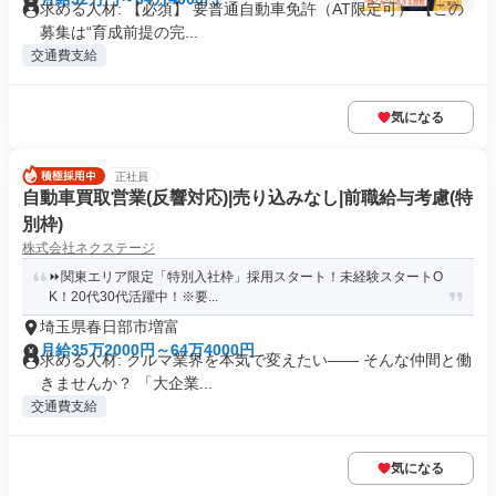
求める人材: 【必須】 要普通自動車免許（AT限定可） 【この
募集は“育成前提の完...
交通費支給
気になる
正社員
自動車買取営業(反響対応)|売り込みなし|前職給与考慮(特
別枠)
株式会社ネクステージ
⏩️関東エリア限定「特別入社枠」採用スタート！未経験スタートO
K！20代30代活躍中！※要...
埼玉県春日部市増富
月給35万2000円～64万4000円
求める人材: クルマ業界を本気で変えたい―― そんな仲間と働
きませんか？ 「大企業...
交通費支給
気になる