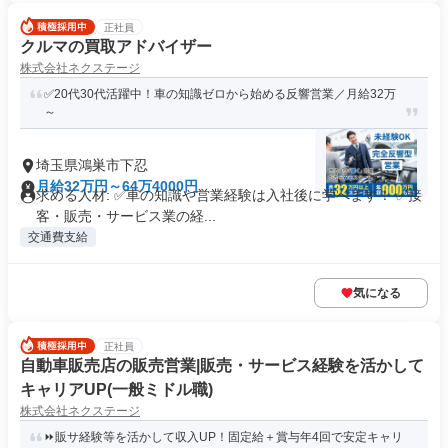
正社員
クルマの買取アドバイザー
株式会社ネクステージ
✅20代30代活躍中！車の知識ゼロから始める反響営業／月給32万
～
埼玉県鴻巣市下忍
月給32万円～64万4000円
求める人材: ✅車の知識や営業経験は入社後に学べます！ ✅接
客・販売・サービス業の経...
交通費支給
気になる
正社員
自動車販売店の販売営業|販売・サービス経験を活かして
キャリアUP(一般ミドル職)
株式会社ネクステージ
⏩️販サ経験等を活かして収入UP！固定給＋賞与年4回で安定キャリ