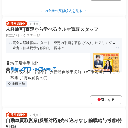
この企業の類似求人を見る
正社員
未経験可|査定から学べるクルマ買取スタッフ
株式会社ネクステージ
完全未経験募集スタート！査定の手順を研修で学び、ヒアリング→
査定→価格提示を段階的に習得で...
埼玉県幸手市北
月給32万円～64万4000円
求める人材: 【必須】 要普通自動車免許（AT限定可） 【この
募集は“育成前提の完...
交通費支給
気になる
正社員
自動車買取営業(反響対応)|売り込みなし|前職給与考慮(特
別枠)