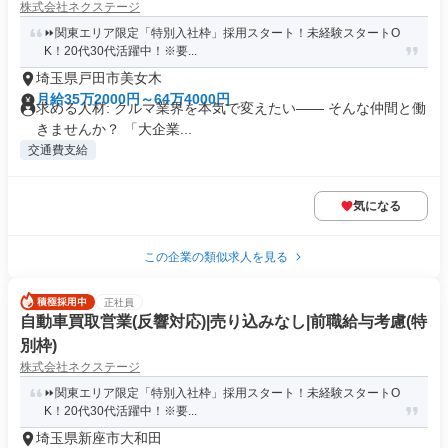
株式会社ネクステージ
⏩️関東エリア限定「特別入社枠」採用スタート！未経験スタートO
K！20代30代活躍中！※要...
埼玉県戸田市美女木
月給35万2000円～64万4000円
求める人材: クルマ業界を本気で変えたい―― そんな仲間と働
きませんか？ 「大企業...
交通費支給
気になる
この企業の類似求人を見る
正社員
自動車買取営業(反響対応)|売り込みなし|前職給与考慮(特
別枠)
株式会社ネクステージ
⏩️関東エリア限定「特別入社枠」採用スタート！未経験スタートO
K！20代30代活躍中！※要...
埼玉県新座市大和田