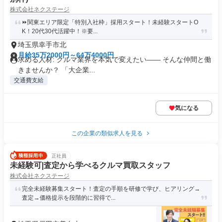
株式会社ネクステージ
⏩️関東エリア限定「特別入社枠」採用スタート！未経験スタートO
K！20代30代活躍中！※要...
埼玉県幸手市北
月給35万2000円～64万4000円
求める人材: クルマ業界を本気で変えたい―― そんな仲間と働
きませんか？ 「大企業...
交通費支給
気になる
この企業の類似求人を見る
正社員
未経験可|査定から学べるクルマ買取スタッフ
株式会社ネクステージ
完全未経験募集スタート！査定の手順を研修で学び、ヒアリング→
査定→価格提示を段階的に習得で...