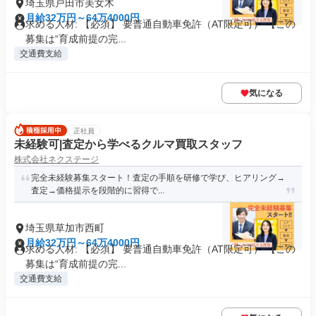
埼玉県戸田市美女木
月給32万円～64万4000円
求める人材: 【必須】 要普通自動車免許（AT限定可） 【この
募集は“育成前提の完...
交通費支給
気になる
正社員
未経験可|査定から学べるクルマ買取スタッフ
株式会社ネクステージ
完全未経験募集スタート！査定の手順を研修で学び、ヒアリング→
査定→価格提示を段階的に習得で...
埼玉県草加市西町
月給32万円～64万4000円
求める人材: 【必須】 要普通自動車免許（AT限定可） 【この
募集は“育成前提の完...
交通費支給