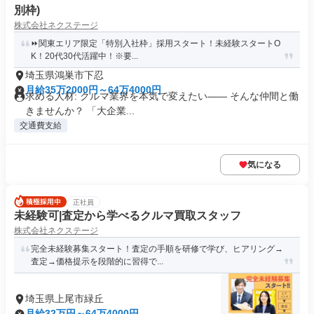
別枠)
株式会社ネクステージ
⏩️関東エリア限定「特別入社枠」採用スタート！未経験スタートO
K！20代30代活躍中！※要...
埼玉県鴻巣市下忍
月給35万2000円～64万4000円
求める人材: クルマ業界を本気で変えたい―― そんな仲間と働
きませんか？ 「大企業...
交通費支給
気になる
正社員
未経験可|査定から学べるクルマ買取スタッフ
株式会社ネクステージ
完全未経験募集スタート！査定の手順を研修で学び、ヒアリング→
査定→価格提示を段階的に習得で...
埼玉県上尾市緑丘
月給32万円～64万4000円