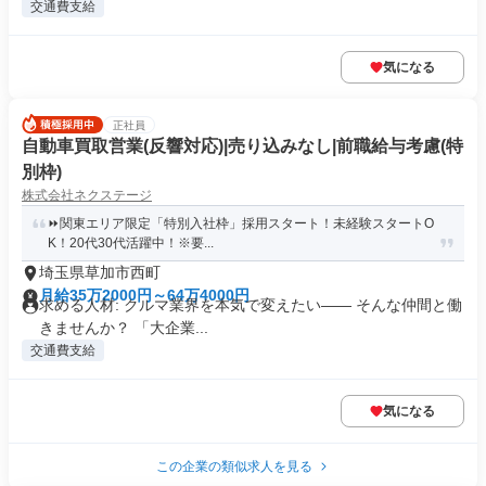
交通費支給
気になる
正社員
自動車買取営業(反響対応)|売り込みなし|前職給与考慮(特
別枠)
株式会社ネクステージ
⏩️関東エリア限定「特別入社枠」採用スタート！未経験スタートO
K！20代30代活躍中！※要...
埼玉県草加市西町
月給35万2000円～64万4000円
求める人材: クルマ業界を本気で変えたい―― そんな仲間と働
きませんか？ 「大企業...
交通費支給
気になる
この企業の類似求人を見る