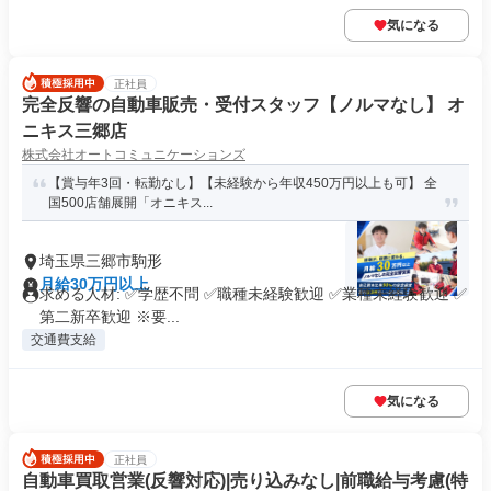
気になる
正社員
完全反響の自動車販売・受付スタッフ【ノルマなし】 オ
ニキス三郷店
株式会社オートコミュニケーションズ
【賞与年3回・転勤なし】【未経験から年収450万円以上も可】 全
国500店舗展開「オニキス...
埼玉県三郷市駒形
月給30万円以上
求める人材: ✅学歴不問 ✅職種未経験歓迎 ✅業種未経験歓迎 ✅
第二新卒歓迎 ※要...
交通費支給
気になる
正社員
自動車買取営業(反響対応)|売り込みなし|前職給与考慮(特