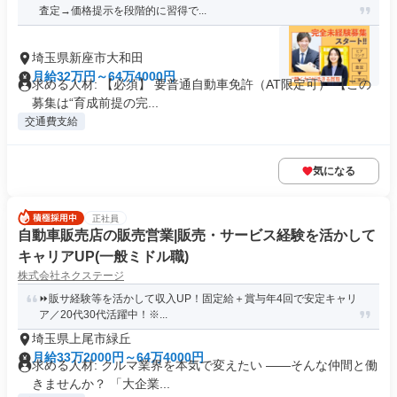
査定→価格提示を段階的に習得で...
埼玉県新座市大和田
月給32万円～64万4000円
求める人材: 【必須】 要普通自動車免許（AT限定可） 【この
募集は“育成前提の完...
交通費支給
気になる
正社員
自動車販売店の販売営業|販売・サービス経験を活かして
キャリアUP(一般ミドル職)
株式会社ネクステージ
⏩️販サ経験等を活かして収入UP！固定給＋賞与年4回で安定キャリ
ア／20代30代活躍中！※...
埼玉県上尾市緑丘
月給33万2000円～64万4000円
求める人材: クルマ業界を本気で変えたい ――そんな仲間と働
きませんか？ 「大企業...