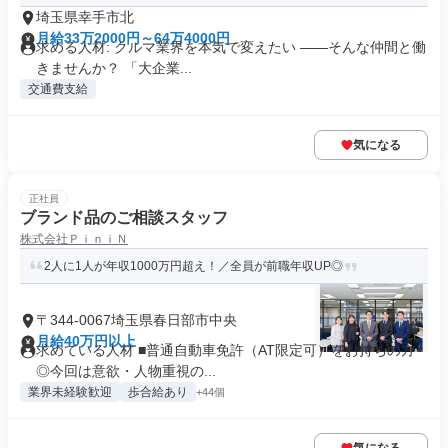
埼玉県幸手市北
月給33万2000円～64万4000円
求める人材: クルマ業界を本気で変えたい ――そんな仲間と働
きませんか？ 「大企業...
交通費支給
気になる
正社員
ブランド品のご相談スタッフ
株式会社ＰｉｎｉＮ
2人に1人が年収1000万円超え！／全員が前職年収UP◎
〒344-0067埼玉県春日部市中央
月給40万円以上
求めている人材 ■普通自動車免許（AT限定可）をお持ちの方
◎今回は意欲・人物重視の...
業界未経験歓迎
歩合給あり
+44個