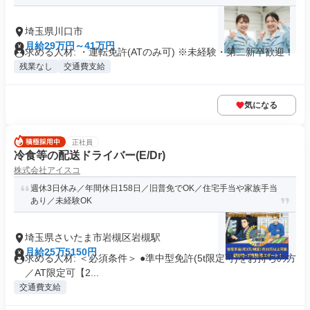
埼玉県川口市
月給29万円～41万円
求める人材: ・運転免許(ATのみ可) ※未経験・第二新卒歓迎！
残業なし
交通費支給
気になる
正社員
冷食等の配送ドライバー(E/Dr)
株式会社アイスコ
週休3日休み／年間休日158日／旧普免でOK／住宅手当や家族手当
あり／未経験OK
埼玉県さいたま市岩槻区岩槻駅
月給25万5150円
求める人材: ＜必須条件＞ ●準中型免許(5t限定可)をお持ちの方
／AT限定可【2...
交通費支給