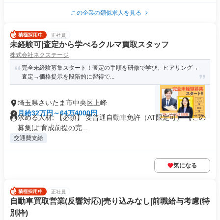
この企業の類似求人を見る
正社員
未経験可|査定から学べるクルマ買取スタッフ
株式会社ネクステージ
完全未経験募集スタート！査定の手順を研修で学び、ヒアリング→
査定→価格提示を段階的に習得で...
埼玉県さいたま市中央区上峰
月給32万円～64万4000円
求める人材: 【必須】 要普通自動車免許（AT限定可） 【この
募集は“育成前提の完...
交通費支給
気になる
正社員
自動車買取営業(反響対応)|売り込みなし|前職給与考慮(特
別枠)