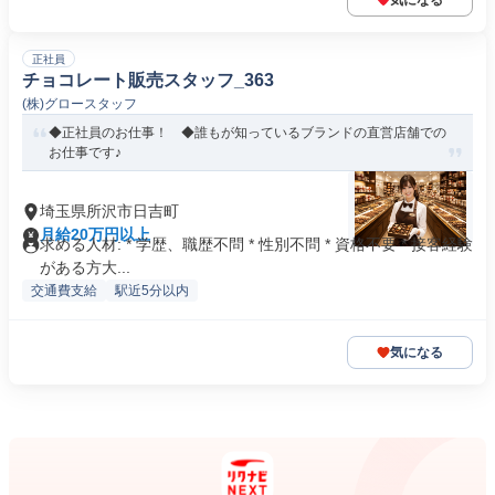
気になる
正社員
チョコレート販売スタッフ_363
(株)グロースタッフ
◆正社員のお仕事！ ◆誰もが知っているブランドの直営店舗での
お仕事です♪
埼玉県所沢市日吉町
月給20万円以上
求める人材: * 学歴、職歴不問 * 性別不問 * 資格不要 * 接客経験
がある方大...
交通費支給
駅近5分以内
気になる