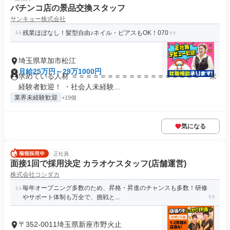
パチンコ店の景品交換スタッフ
サンキョー株式会社
残業ほぼなし！髪型自由♪ネイル・ピアスもOK！070
埼玉県草加市松江
月給25万円～29万1000円
求めている人材 ＝＝＝＝＝＝＝＝＝＝＝＝＝＝＝＝＝＝ ・未
経験者歓迎！ ・社会人未経験...
業界未経験歓迎
+19個
気になる
正社員
面接1回で採用決定 カラオケスタッフ(店舗運営)
株式会社コシダカ
毎年オープニング多数のため、昇格・昇進のチャンスも多数！研修
やサポート体制も万全で、挑戦と...
〒352-0011埼玉県新座市野火止