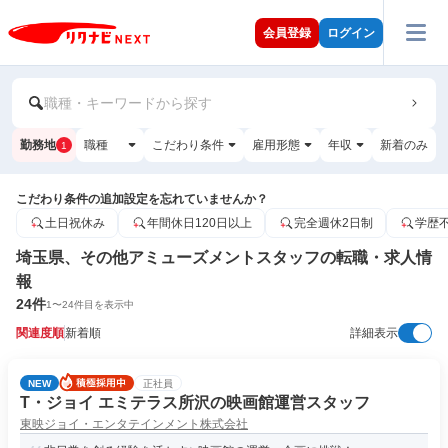
会員登録
ログイン
職種・キーワードから探す
勤務地
職種
こだわり条件
雇用形態
年収
新着のみ
1
こだわり条件の追加設定を忘れていませんか？
土日祝休み
年間休日120日以上
完全週休2日制
学歴
埼玉県、その他アミューズメントスタッフの転職・求人情
報
24
件
1
〜
24
件目を表示中
関連度順
新着順
詳細表示
NEW
正社員
T・ジョイ エミテラス所沢の映画館運営スタッフ
東映ジョイ・エンタテインメント株式会社