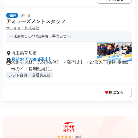
NEW
正社員
アミューズメントスタッフ
サンキョー株式会社
未経験OK／地域密着／手当充実
埼玉県草加市
月給24万7000円以上
求める人材: 【必須条件】 ・高卒以上 ・27歳以下(例外事由3
号のイ：長期勤続によ...
シフト自由
交通費支給
気になる
無料