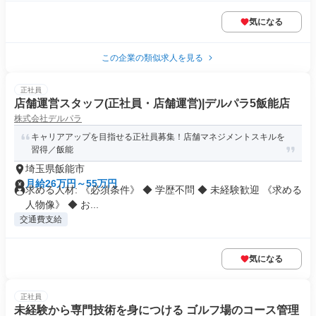
気になる
この企業の類似求人を見る
正社員
店舗運営スタッフ(正社員・店舗運営)|デルパラ5飯能店
株式会社デルパラ
キャリアアップを目指せる正社員募集！店舗マネジメントスキルを
習得／飯能
埼玉県飯能市
月給26万円～55万円
求める人材: 《必須条件》 ◆ 学歴不問 ◆ 未経験歓迎 《求める
人物像》 ◆ お...
交通費支給
気になる
正社員
未経験から専門技術を身につける ゴルフ場のコース管理