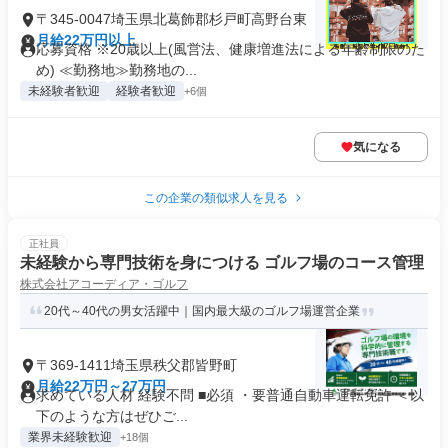
〒345-0047埼玉県北葛飾郡杉戸町高野台東
月給22万円以上
応募資格 ※20歳以上(風営法、健康増進法による年齢制限のた
め) ≪勤務地≫勤務地の...
未経験者歓迎
経験者歓迎
+6個
気になる
この企業の類似求人を見る
正社員
未経験から専門技術を身につける ゴルフ場のコース管理
株式会社アコーディア・ゴルフ
20代～40代の男女活躍中｜国内最大級のゴルフ場運営企業
〒369-1411埼玉県秩父郡皆野町
月給22万円～27万円
求めている人材 経験不問 ■必須 ・要普通自動車運転免許 ＜以
下のような方はぜひご...
業界未経験歓迎
+18個