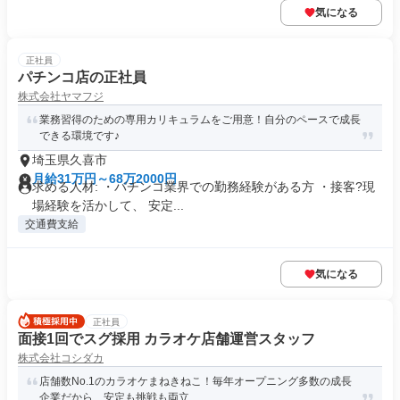
気になる
正社員
パチンコ店の正社員
株式会社ヤマフジ
業務習得のための専用カリキュラムをご用意！自分のペースで成長
できる環境です♪
埼玉県久喜市
月給31万円～68万2000円
求める人材: ・パチンコ業界での勤務経験がある方 ・接客?現
場経験を活かして、 安定...
交通費支給
気になる
正社員
面接1回でスグ採用 カラオケ店舗運営スタッフ
株式会社コシダカ
店舗数No.1のカラオケまねきねこ！毎年オープニング多数の成長
企業だから、安定も挑戦も両立...