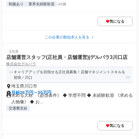
制服あり
業界未経験歓迎
+21個
気になる
この企業の類似求人を見る
正社員
店舗運営スタッフ(正社員・店舗運営)|デルパラ3川口店
株式会社デルパラ
キャリアアップを目指せる正社員募集！店舗マネジメントスキルを
習得／川口
埼玉県川口市
月給26万円～55万円
求める人材: 《必須条件》 ◆ 学歴不問 ◆ 未経験歓迎 《求める
人物像》 ◆ お...
交通費支給
気になる