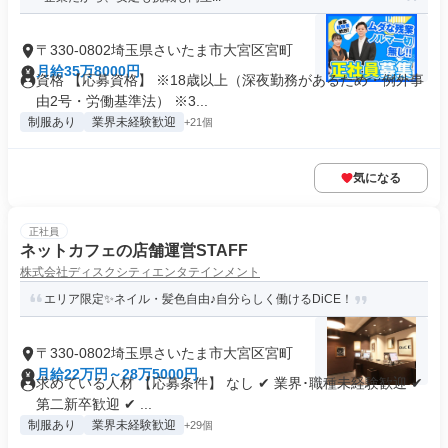
〒330-0802埼玉県さいたま市大宮区宮町
月給35万8000円
資格 【応募資格】 ※18歳以上（深夜勤務があるため・例外事
由2号・労働基準法） ※3...
制服あり
業界未経験歓迎
+21個
気になる
正社員
ネットカフェの店舗運営STAFF
株式会社ディスクシティエンタテインメント
エリア限定✨ネイル・髪色自由♪自分らしく働けるDiCE！
〒330-0802埼玉県さいたま市大宮区宮町
月給22万円～28万5000円
求めている人材 【応募条件】 なし ✔ 業界･職種未経験歓迎 ✔
第二新卒歓迎 ✔ ...
制服あり
業界未経験歓迎
+29個