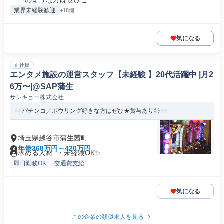
下のような方はぜひご...
業界未経験歓迎
+18個
気になる
正社員
エンタメ施設の運営スタッフ【未経験 】20代活躍中 |月2
6万〜|@SAP蒲生
サンキョー株式会社
パチンコ／ボウリング好きな方はぜひ★賞与あり◎
埼玉県越谷市蒲生茜町
年俸368万円～420万円
求める人材: ・未経験OK✨
即日勤務OK
交通費支給
気になる
この企業の類似求人を見る