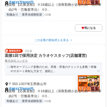
月給33万9000円
資格 【応募資格】 ※18歳以上（深夜勤務があるため・例外事
由2号・労働基準法） ※3...
制服あり
業界未経験歓迎
+21個
気になる
この企業の類似求人を見る
正社員
面接1回で採用決定 カラオケスタッフ(店舗運営)
株式会社コシダカ
毎年オープニング多数のため、昇格・昇進のチャンスも多数！研修
やサポート体制も万全で、挑戦と...
〒350-1307埼玉県狭山市
月給33万9000円
資格 【応募資格】 ※18歳以上（深夜勤務があるため・例外事
由2号・労働基準法） ※3...
制服あり
業界未経験歓迎
+21個