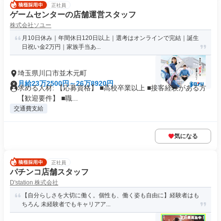
正社員
ゲームセンターの店舗運営スタッフ
株式会社ソユー
月10日休み｜年間休日120日以上｜選考はオンラインで完結｜誕生
日祝い金2万円｜家族手当あ...
埼玉県川口市並木元町
月給23万2500円～26万8920円
求める人材: 【応募資格】 ■高校卒業以上 ■接客経験がある方
【歓迎要件】 ■職...
交通費支給
気になる
正社員
パチンコ店舗スタッフ
D'station 株式会社
【自分らしさを大切に働く。個性も、働く姿も自由に】経験者はも
ちろん 未経験者でもキャリアア...