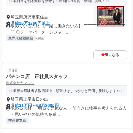
非日常を創る経験を活かす✨映画館の運営・企画に挑戦！
埼玉県所沢市東住吉
月給26万3240円以上
求めている人材 【一緒に働きたい方】 ￣￣￣￣￣￣￣￣￣￣
￣ ◎テーマパーク・レジャー...
業界未経験歓迎
+26個
気になる
正社員
パチンコ店 正社員スタッフ
株式会社ヤマフジ
業界未経験者多数活躍中！頑張りはしっかりと評価し反映します♪
埼玉県上尾市日の出
月給31万円～68万2000円
求める人材: ・明るく元気な人 ・前向きに物事を考えられる人
・思いやりの気持ちを感...
交通費支給