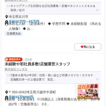
キャリアアップを目指せる正社員募集！店舗マネジメントスキルを
習得／吉川
埼玉県吉川市
月給26万円～55万円
求める人材: 《必須条件》 ◆ 学歴不問 ◆ 未経験歓迎 《求める
人物像》 ◆ お...
交通費支給
気になる
正社員
未経験や初社員多数!店舗運営スタッフ
株式会社コシダカ
7連休＆賞与が年2回・社割・祝い金など待遇イロイロ！カラオケ
店舗数日本一の上場企業で、安定...
〒350-0042埼玉県川越市中原町
月給33万9000円
資格 【応募資格】 ※18歳以上（深夜勤務があるため・例外事
由2号・労働基準法） ※3...