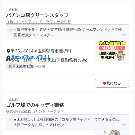
正社員
パチンコ店クリーンスタッフ
（株）ジャムフレンドクラブエース久慈
＜履歴書不要＞ 昇給・賞与有/社員寮完備/ ジャムフレンドクラブ朝
霞 正社員クリーンスタッ...
〒351-0014埼玉県朝霞市膝折町
月給20万9050円以上
資格・経験 ・18歳以上(深夜勤務有の為)
業界未経験歓迎
+16個
気になる
正社員
ゴルフ場でのキャディ業務
株式会社武蔵松山カントリークラブ
★未経験OK！正社員採用の「ゴルフ場キャディ」です★安定の正
社員ワークをお探しの方はぜひご...