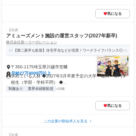
気になる
正社員
アミューズメント施設の運営スタッフ(2027年新卒)
株式会社第一コーポレーション
【第二新卒も歓迎】住宅手当などが充実！ワークライフバランス◎
〒350-1175埼玉県川越市笠幡
月給27万4000円以上
求めている人材 ◆2027年3月卒業予定の大学・短大・専門学
校生（学部・学科不問） ◆...
制服あり
業界未経験歓迎
+10個
気になる
この企業の類似求人を見る
正社員