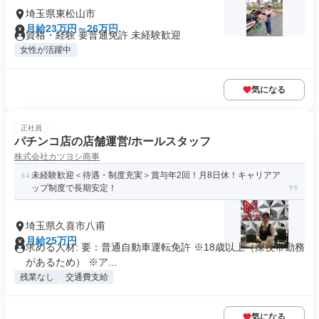
埼玉県東松山市
月給23万円～26万円
資格・経験 要普通免許 未経験歓迎
女性が活躍中
気になる
正社員
パチンコ店の店舗運営/ホールスタッフ
株式会社カツヨシ商事
未経験歓迎＜待遇・制度充実＞賞与年2回！月8日休！キャリアア
ップ制度で長期安定！
埼玉県久喜市八甫
月給25万円
求める人材: 要：普通自動車運転免許 ※18歳以上（深夜帯勤務
があるため） ※ア...
残業なし
交通費支給
気になる