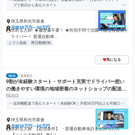
プで初日から安心スタート
埼玉県和光市新倉
月給38万円～60万円
求める人材: ★履歴書不要！ ★性別不問で活躍可能な軽貨物ド
ライバー！ 普通自動車...
シフト自由
即日勤務OK
気になる
NEW
業務委託
9割が未経験スタート・サポート充実でドライバー想い
の働きやすい環境の地域密着のネットショップの配送ド
NEXUS
ライバー
近距離配送で安心スタート！未経験OK｜月収50万円以上も可能◎
埼玉県和光市新倉
月給35万円～60万円
求める人材: 【必須条件】 ・普通自動車免許をお持ちの方