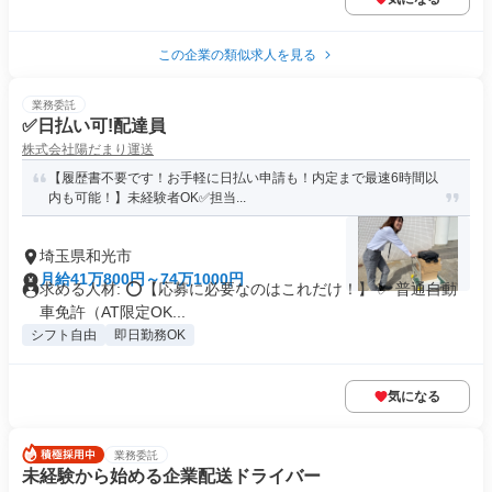
この企業の類似求人を見る
業務委託
✅日払い可!配達員
株式会社陽だまり運送
【履歴書不要です！お手軽に日払い申請も！内定まで最速6時間以
内も可能！】未経験者OK✅担当...
埼玉県和光市
月給41万800円～74万1000円
求める人材: ⭕️【応募に必要なのはこれだけ！】 ✅ 普通自動
車免許（AT限定OK...
シフト自由
即日勤務OK
気になる
業務委託
未経験から始める企業配送ドライバー