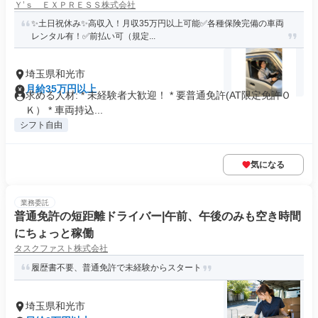
Ｙ’ｓ ＥＸＰＲＥＳＳ株式会社
✨土日祝休み✨高収入！月収35万円以上可能✅各種保険完備の車両
レンタル有！✅前払い可（規定...
埼玉県和光市
月給35万円以上
求める人材: * 未経験者大歓迎！ * 要普通免許(AT限定免許Ｏ
Ｋ） * 車両持込...
シフト自由
気になる
業務委託
普通免許の短距離ドライバー|午前、午後のみも空き時間
にちょっと稼働
タスクファスト株式会社
履歴書不要、普通免許で未経験からスタート
埼玉県和光市