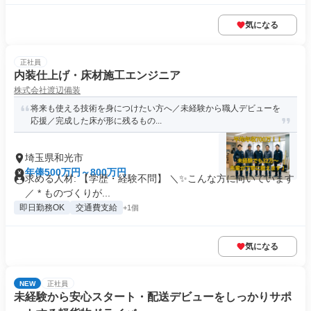
気になる
正社員
内装仕上げ・床材施工エンジニア
株式会社渡辺備装
将来も使える技術を身につけたい方へ／未経験から職人デビューを
応援／完成した床が形に残るもの...
埼玉県和光市
年俸500万円～800万円
求める人材: 【学歴・経験不問】 ＼✨こんな方に向いています
／ * ものづくりが...
即日勤務OK
交通費支給
+1個
気になる
NEW
正社員
未経験から安心スタート・配送デビューをしっかりサポ