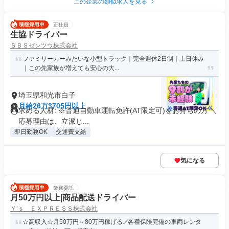
この企業の類似求人を見る
正社員
生協ドライバー
ＳＢＳゼンツウ株式会社
ファミリーカーみたいな小型トラック｜完全週休2日制｜土日休み
｜この先家族が増えても安心の大...
埼玉県和光市白子
月給26万3705円以上
求める人材: ※普通自動車運転免許(AT限定可)をお持ちの方 ＼
応募理由は、立派じ...
即日勤務OK
交通費支給
気になる
業務委託
月50万円以上|商品配送ドライバー
Ｙ’ｓ ＥＸＰＲＥＳＳ株式会社
☆高収入☆月50万円～80万円稼げる✅各種保険完備の車両レンタ