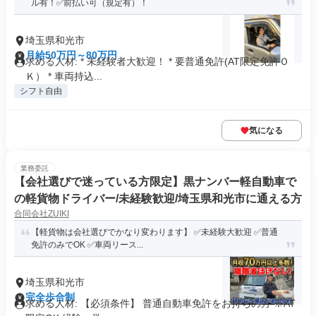
ル有！✅前払い可（規定有）！
埼玉県和光市
月給50万円～80万円
求める人材: * 未経験者大歓迎！ * 要普通免許(AT限定免許Ｏ
Ｋ） * 車両持込...
シフト自由
気になる
業務委託
【会社選びで迷っている方限定】黒ナンバー軽自動車で
の軽貨物ドライバー/未経験歓迎/埼玉県和光市に通える方
合同会社ZUIKI
【軽貨物は会社選びでかなり変わります】 ✅未経験大歓迎 ✅普通
免許のみでOK ✅車両リース...
埼玉県和光市
完全歩合制
求める人材: 【必須条件】 普通自動車免許をお持ちの方 ※AT