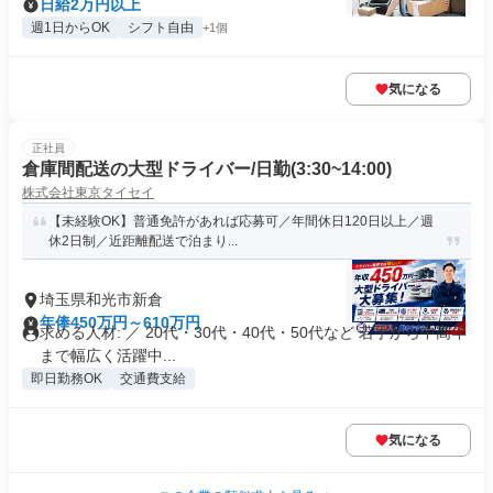
日給2万円以上
週1日からOK
シフト自由
+1個
気になる
正社員
倉庫間配送の大型ドライバー/日勤(3:30~14:00)
株式会社東京タイセイ
【未経験OK】普通免許があれば応募可／年間休日120日以上／週
休2日制／近距離配送で泊まり...
埼玉県和光市新倉
年俸450万円～610万円
求める人材: ／ 20代・30代・40代・50代など 若手から中高年
まで幅広く活躍中...
即日勤務OK
交通費支給
気になる