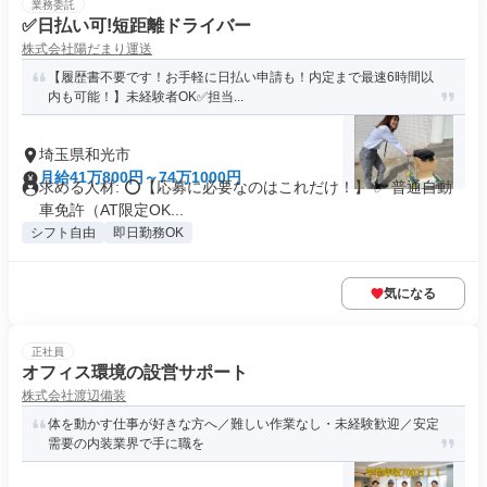
業務委託
✅日払い可!短距離ドライバー
株式会社陽だまり運送
【履歴書不要です！お手軽に日払い申請も！内定まで最速6時間以
内も可能！】未経験者OK✅担当...
埼玉県和光市
月給41万800円～74万1000円
求める人材: ⭕️【応募に必要なのはこれだけ！】 ✅ 普通自動
車免許（AT限定OK...
シフト自由
即日勤務OK
気になる
正社員
オフィス環境の設営サポート
株式会社渡辺備装
体を動かす仕事が好きな方へ／難しい作業なし・未経験歓迎／安定
需要の内装業界で手に職を