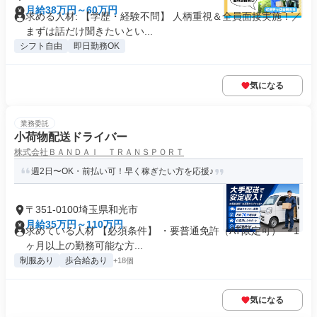
月給38万円～60万円
求める人材: 【学歴・経験不問】 人柄重視＆全員面接実施！／
まずは話だけ聞きたいとい...
シフト自由
即日勤務OK
気になる
業務委託
小荷物配送ドライバー
株式会社ＢＡＮＤＡＩ ＴＲＡＮＳＰＯＲＴ
週2日〜OK・前払い可！早く稼ぎたい方を応援♪
〒351-0100埼玉県和光市
月給35万円～110万円
求めている人材 【必須条件】 ・要普通免許（AT限定可） ・1
ヶ月以上の勤務可能な方...
制服あり
歩合給あり
+18個
気になる