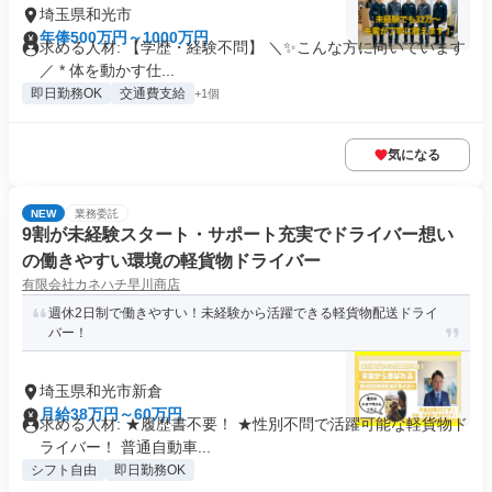
埼玉県和光市
年俸500万円～1000万円
求める人材: 【学歴・経験不問】 ＼✨こんな方に向いています
／ * 体を動かす仕...
即日勤務OK
交通費支給
+1個
気になる
NEW
業務委託
9割が未経験スタート・サポート充実でドライバー想い
の働きやすい環境の軽貨物ドライバー
有限会社カネハチ早川商店
週休2日制で働きやすい！未経験から活躍できる軽貨物配送ドライ
バー！
埼玉県和光市新倉
月給38万円～60万円
求める人材: ★履歴書不要！ ★性別不問で活躍可能な軽貨物ド
ライバー！ 普通自動車...
シフト自由
即日勤務OK