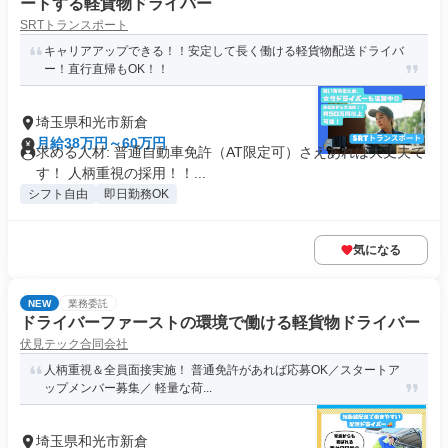
ートする軽貨物ドライバー
SRTトランスポート
キャリアアップできる！！安定して長く働ける軽貨物配送ドライバ
ー！直行直帰もOK！！
埼玉県和光市新倉
月給38万円～60万円
求める人材: 普通自動車免許（AT限定可）さえあれば大丈夫で
す！ 人柄重視の採用！！...
シフト自由
即日勤務OK
気になる
NEW
業務委託
ドライバーファーストの環境で働ける軽貨物ドライバー
伏見テック合同会社
人柄重視＆全員面接実施！ 普通免許があれば応募OK／スタートア
ップメンバー募集／ 軽量な荷...
埼玉県和光市新倉