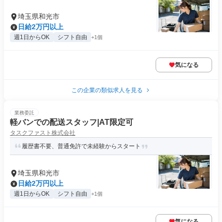
埼玉県和光市
日給2万円以上
週1日からOK
シフト自由
+1個
気になる
この企業の類似求人を見る
業務委託
軽バンでの配送スタッフ|AT限定可
タスクファスト株式会社
履歴書不要、普通免許で未経験からスタート
埼玉県和光市
日給2万円以上
週1日からOK
シフト自由
+1個
気になる