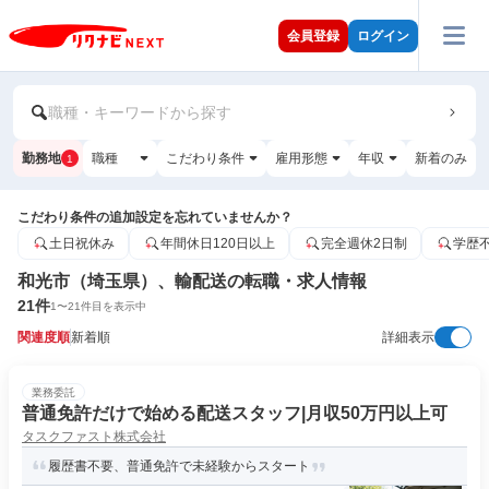
会員登録
ログイン
職種・キーワードから探す
勤務地
職種
こだわり条件
雇用形態
年収
新着のみ
1
こだわり条件の追加設定を忘れていませんか？
土日祝休み
年間休日120日以上
完全週休2日制
学歴
和光市（埼玉県）、輸配送の転職・求人情報
21
件
1
〜
21
件目を表示中
関連度順
新着順
詳細表示
業務委託
普通免許だけで始める配送スタッフ|月収50万円以上可
タスクファスト株式会社
履歴書不要、普通免許で未経験からスタート