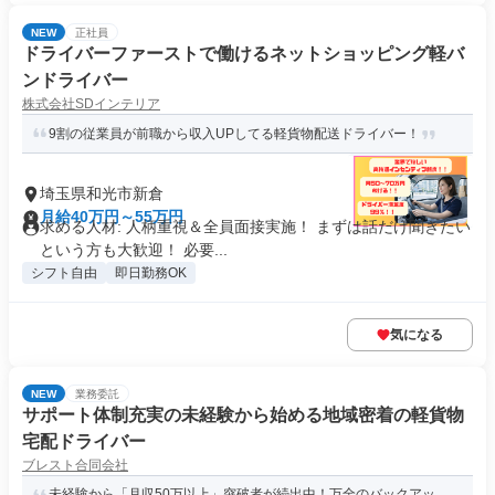
NEW
正社員
ドライバーファーストで働けるネットショッピング軽バ
ンドライバー
株式会社SDインテリア
9割の従業員が前職から収入UPしてる軽貨物配送ドライバー！
埼玉県和光市新倉
月給40万円～55万円
求める人材: 人柄重視＆全員面接実施！ まずは話だけ聞きたい
という方も大歓迎！ 必要...
シフト自由
即日勤務OK
気になる
NEW
業務委託
サポート体制充実の未経験から始める地域密着の軽貨物
宅配ドライバー
ブレスト合同会社
未経験から「月収50万以上」突破者が続出中！万全のバックアッ