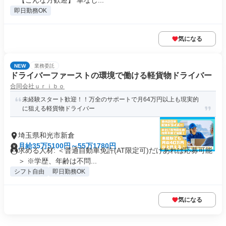
【こんな方歓迎】 車なし...
即日勤務OK
気になる
NEW
業務委託
ドライバーファーストの環境で働ける軽貨物ドライバー
合同会社ｕｒｉｂｏ
未経験スタート歓迎！！万全のサポートで月64万円以上も現実的
に狙える軽貨物ドライバー
埼玉県和光市新倉
月給35万5100円～55万1780円
求める人材: ＜普通自動車免許(AT限定可)だけあれば応募可能
＞ ※学歴、年齢は不問...
シフト自由
即日勤務OK
気になる