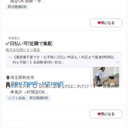
限定OK 経験・学...
即日勤務OK
気になる
業務委託
✅日払い可!近隣で集配
株式会社陽だまり運送
【履歴書不要です！お手軽に日払い申請も！内定まで最速6時間以
内も可能！】未経験者OK✅担当...
埼玉県和光市
月給41万800円～74万1000円
求める人材: ⭕️【応募に必要なのはこれだけ！】 ✅ 普通自動
車免許（AT限定OK...
シフト自由
即日勤務OK
気になる