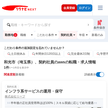
会員登録
ログイン
職種・キーワードから探す
条件保存
勤務地
職種
こだわり条件
契約社員
年収
新着のみ
1
こだわり条件の追加設定を忘れていませんか？
土日祝休み
年間休日120日以上
完全週休2日制
学歴
和光市（埼玉県）、契約社員のawsの転職・求人情報
1
件
1
〜
1
件目を表示中
関連度順
新着順
詳細表示
契約社員
インフラ系サービスの運用・保守
株式会社リープ
半年後の正社員登用率ほぼ100%｜スキル実績に応じて給与優遇