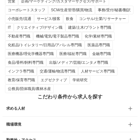
営業
企画/マーケティング/カスタマーサクセス/サポート
コーポレートスタッフ
SCM/生産管理/購買/物流
事務/受付/秘書/翻訳
小売販売/流通
サービス/接客
飲食
コンサル/士業/リサーチャー
IT
クリエイティブ/デザイン職
建築/土木/プラント専門職
不動産専門職
機械/電気/電子製品専門職
化学/素材専門職
化粧品/トイレタリー/日用品/アパレル専門職
医薬品専門職
医療機器/理化学機器専門職
医療/福祉専門職
金融専門職
食品/香料/飼料専門職
出版/メディア/芸能/エンタメ専門職
インフラ専門職
交通/運輸/物流専門職
人材サービス専門職
教育/保育専門職
エグゼクティブ
学術研究
公務員/団体職員/農林水産
こだわり条件から求人を探す
求める人材
職場環境