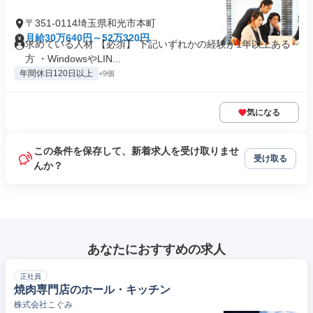
〒351-0114埼玉県和光市本町
月給30万640円～52万320円
求めている人材 【必須】 下記いずれかの経験が1年以上ある
方 ・WindowsやLIN...
年間休日120日以上
+9個
気になる
この条件を保存して、新着求人を受け取りませ
受け取る
んか？
あなたにおすすめの求人
正社員
焼肉専門店のホール・キッチン
株式会社こぐみ