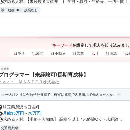
求める人材: 【未経験者大歓迎！】 学歴・職歴・年齢等、一切不問！ ..
即日勤務OK
残業なし
キーワード
を設定して求人を絞り込みまし
事務
経理
不動産
営業
IT
英語
正社員
プログラマー【未経験可/長期育成枠】
ｔｅｃｈ ＭＡＳＴＥＲ株式会社
一人ひとりに合わせた育成で、確実に成長できる環境で働きませんか。
埼玉県所沢市日吉町
月給35万円～70万円
求める人材: 【求める人物像】 高校卒以上 / 未経験OK ・未経験...
交通費支給