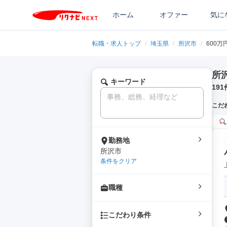
ホーム
オファー
気に
転職・求人トップ
/
埼玉県
/
所沢市
/
600万
所
キーワード
191
こだ
勤務地
所沢市
条件をクリア
職種
こだわり条件