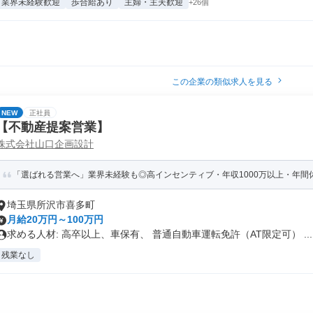
業界未経験歓迎
歩合給あり
主婦・主夫歓迎
+26個
この企業の類似求人を見る
NEW
正社員
【不動産提案営業】
株式会社山口企画設計
「選ばれる営業へ」業界未経験も◎高インセンティブ・年収1000万以上・年間休日
埼玉県所沢市喜多町
月給20万円～100万円
求める人材: 高卒以上、車保有、 普通自動車運転免許（AT限定可） ...
残業なし