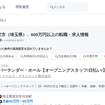
なる
閲覧履歴
求人検索
円以上
沢市（埼玉県）、600万円以上の転職・求人情報
件
1
〜
100
件目を表示中
わり条件の追加設定を忘れていませんか？
土日祝休み
年間休日120日以上
完全週休2日制
学歴不問
正社員
バーテンダー・ホール【オープニングスタッフ!日払い!】
トゥーエス・マネジメント株式会社
⭐オープニングスタッフ！ 18～50代の方まで幅広く活躍中！ 年齢、経験、学
埼玉県所沢市日吉町
月給40万円～65万円