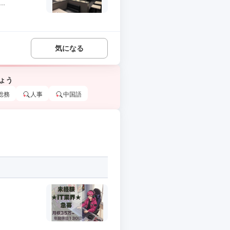
.
気になる
ょう
総務
人事
中国語