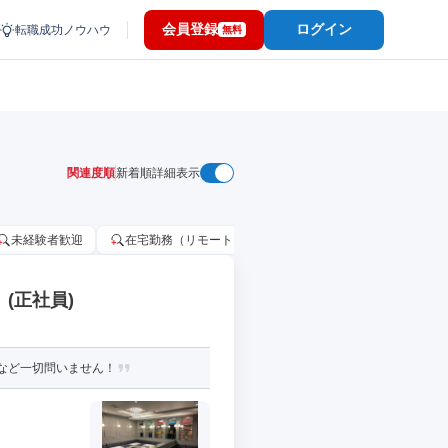
会員登録
ログイン
転職成功ノウハウ
無料
関連度順
新着順
詳細表示
未経験者歓迎
在宅勤務（リモートワーク）OK
家賃補助・住宅手当
(正社員)
歴など一切問いません！