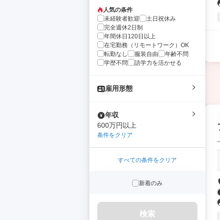
人気の条件
未経験者歓迎
土日祝休み
完全週休2日制
年間休日120日以上
在宅勤務（リモートワーク）OK
転勤なし
服装自由
年齢不問
学歴不問
語学力を活かせる
雇用形態
年収
600万円以上
条件をクリア
すべての条件をクリア
新着のみ
検索