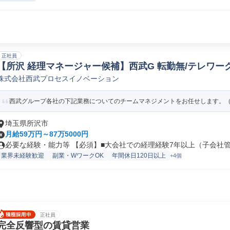
正社員
【所沢 経理マネージャー候補】西武G 転勤無/テレワー
株式会社西武プロセスイノベーション
経理/財務事務
西武グループ各社の下記業務についてのチームマネジメントをお任せします。（
埼玉県所沢市
月給59万円～87万5000円
必要な経験・能力等 【必須】■大会社での経理経験7年以上（子会社管理
業界未経験歓迎
副業・WワークOK
年間休日120日以上
+4個
正社員
完全反響型の賃貸営業