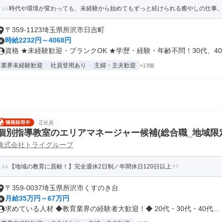
時代や環境が変わっても、未経験から始めてもずっと続けられる癒やしの仕事。手
〒359-1123埼玉県所沢市日吉町
時給2232円～4068円
資格 ★未経験歓迎・ブランクOK ★学歴・経験・年齢不問！30代、40.
業界未経験歓迎
社員登用あり
主婦・主夫歓迎
+13個
正社員
個別指導教室のエリアマネージャー候補(総合職_地域限
株式会社トライグループ
【地域の教育に貢献！】完全週休2日制／年間休日120日以上
〒359-0037埼玉県所沢市くすのき台
月給35万円～67万円
求めている人材 ◆教育業界の経験者大歓迎！◆ 20代・30代・40代...