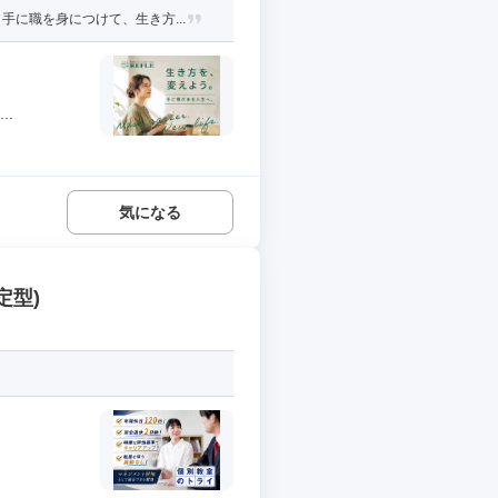
に職を身につけて、生き方...
..
気になる
定型)