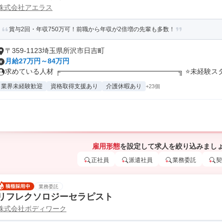
株式会社アエラス
賞与2回・年収750万可！前職から年収が2倍増の先輩も多数！
〒359-1123埼玉県所沢市日吉町
月給27万円～84万円
求めている人材 ╒━━━━━━━━━━━━━━━━━╗ ⭐未経験スター
業界未経験歓迎
資格取得支援あり
介護休暇あり
+23個
雇用形態
を設定して求人を絞り込みまし
正社員
派遣社員
業務委託
契
業務委託
リフレクソロジーセラピスト
株式会社ボディワーク