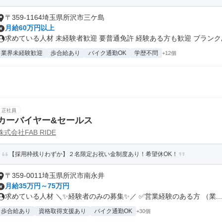
〒359-1164埼玉県所沢市三ケ島
月給60万円以上
求めている人材 未経験者歓迎 要普通免許 経験ある方も歓迎 ブランクあ.
業界未経験歓迎
歩合給あり
バイク通勤OK
学歴不問
+12個
正社員
カーバイヤー&セールス
株式会社FAB RIDE
【採用枠残りわずか】２名限定お祝い金制度あり！希望休OK！
〒359-0011埼玉県所沢市南永井
月給35万円～75万円
求めている人材 ＼✨経験者のみの募集✨／ ✅営業経験のある方 （業...
歩合給あり
資格取得支援あり
バイク通勤OK
+30個