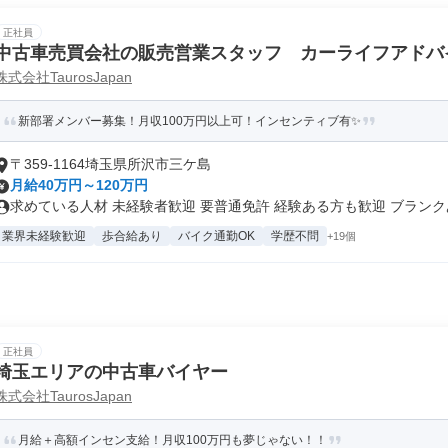
正社員
中古車売買会社の販売営業スタッフ カーライフアドバ
株式会社TaurosJapan
新部署メンバー募集！月収100万円以上可！インセンティブ有✨
〒359-1164埼玉県所沢市三ケ島
月給40万円～120万円
求めている人材 未経験者歓迎 要普通免許 経験ある方も歓迎 ブランクあ.
業界未経験歓迎
歩合給あり
バイク通勤OK
学歴不問
+19個
正社員
埼玉エリアの中古車バイヤー
株式会社TaurosJapan
月給＋高額インセン支給！月収100万円も夢じゃない！！