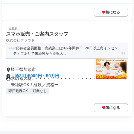
気になる
正社員
スマホ販売・ご案内スタッフ
株式会社プラウド
✅応募者全員面接！⏰残業ほぼ0＆年間休日120日以上⏰インセン
ティブありで未経験から高収入...
埼玉県加須市
月給24万5000円～50万円
求める人材: ・・・・・・・・・・・・・・・・・・・・・ ⭐
未経験OK！経験／資格一...
即日勤務OK
残業なし
気になる