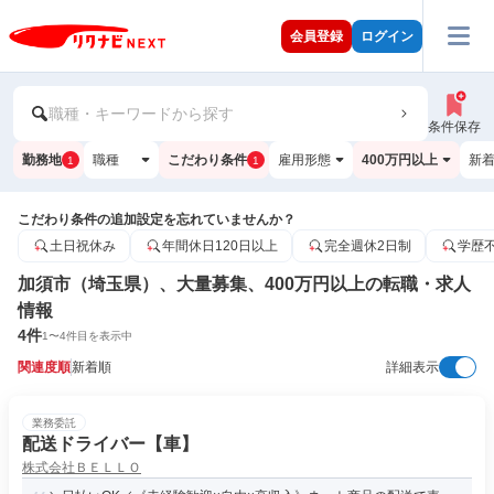
会員登録
ログイン
職種・キーワードから探す
条件保存
勤務地
職種
こだわり条件
雇用形態
400万円以上
新
1
1
こだわり条件の追加設定を忘れていませんか？
土日祝休み
年間休日120日以上
完全週休2日制
学歴
加須市（埼玉県）、大量募集、400万円以上の転職・求人
情報
4
件
1
〜
4
件目を表示中
関連度順
新着順
詳細表示
業務委託
配送ドライバー【車】
株式会社ＢＥＬＬＯ