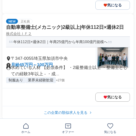
気になる
NEW
正社員
自動車整備士(メカニック)2級以上|年休112日×週休2日
株式会社ＩＦ２
年休112日×週休2日｜年商25億円から年商100億円規模へ
〒347-0055埼玉県加須市中央
月給45万円～100万円
求めている人材 【必須条件】 ・2級整備士以上 ・整備士とし
ての経験3年以上 - ・成...
制服あり
業界未経験歓迎
+27個
気になる
この企業の類似求人を見る
ホーム
オファー
気になる