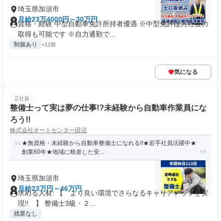
埼玉県加須市
月給23万4000円～30万円
資格・経験 中型自動車免許所持者優遇 ※中型免許は入社後の
取得も可能です ※自力通勤で...
制服あり
+12個
気になる
正社員
整備士って実は夢の仕事!?未経験から自動車作業員にな
ろう!!
株式会社オートセンター田沼
★無資格・未経験から自動車整備士になれる!!★若手社員活躍中★
創業60年★地域に根差した安...
埼玉県加須市
月給23万円～46万円
求める人材: 【 より良い環境でさらなるキャリアアップを実
現!! 】 整備士3級・２...
残業なし