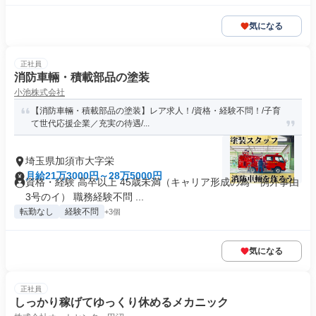
気になる
正社員
消防車輛・積載部品の塗装
小池株式会社
【消防車輛・積載部品の塗装】レア求人！/資格・経験不問！/子育
て世代応援企業／充実の待遇/...
埼玉県加須市大字栄
月給21万3000円～28万5000円
資格・経験 高卒以上 45歳未満（キャリア形成の為・例外事由
3号のイ） 職務経験不問 ...
転勤なし
経験不問
+3個
気になる
正社員
しっかり稼げてゆっくり休めるメカニック