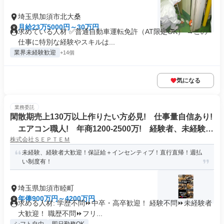
埼玉県加須市北大桑
月給23万5000円～30万円
求めている人材 ✅普通自動車運転免許（AT限定OK） →この
仕事に特別な経験やスキルは...
業界未経験歓迎
+14個
気になる
業務委託
閑散期売上130万以上作りたい方必見! 仕事量自信あり!
エアコン職人! 年商1200-2500万! 経験者、未経験者
株式会社ＳＥＰＴＥＭ
大歓迎! 研修制度完備! 週払い、車、道具貸し出し対
応!
未経験、経験者大歓迎！保証給＋インセンティブ！直行直帰！週払
い制度有！
埼玉県加須市睦町
年俸900万円～4200万円
求める人材: 学歴不問⏩中卒・高卒歓迎！ 経験不問⏩未経験者
大歓迎！ 職歴不問⏩フリ...