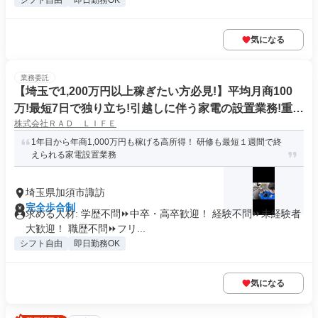
シフト自由
即日勤務OK
気になる
業務委託
【埼玉で1,200万円以上稼ぎたい方必見!】平均月商100
万!最短7日で独り立ち!引越しに伴う家電の設置業務!重い
株式会社ＲＡＤ ＬＩＦＥ
荷物は運搬しないお仕事
1年目から年商1,000万円も稼げる高所得！ 研修も最短１週間で終
えられる家電設置業務
埼玉県加須市諏訪
完全歩合制
求める人材: 学歴不問⏩中卒・高卒歓迎！ 経験不問⏩未経験者
大歓迎！ 職歴不問⏩フリ...
シフト自由
即日勤務OK
気になる