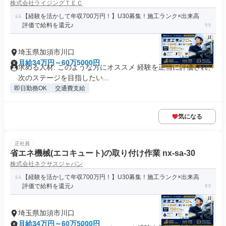
株式会社ライジングＴＥＣ
【経験を活かして年収700万円！】U30募集！施工ランク×出来高
評価で給料を還元♪
埼玉県加須市川口
月給34万円～60万5000円
求める人材: このような方にオススメ 経験を正当に評価され、
次のステージを目指したい...
即日勤務OK
交通費支給
気になる
正社員
省エネ機械(エコキュート)の取り付け作業 nx-sa-30
株式会社ネクサスジャパン
【経験を活かして年収700万円！】U30募集！施工ランク×出来高
評価で給料を還元♪
埼玉県加須市川口
月給34万円～60万5000円