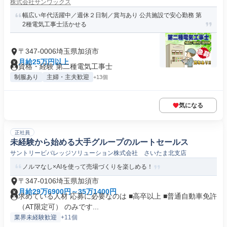
株式会社サンワックス
幅広い年代活躍中／週休２日制／賞与あり 公共施設で安心勤務 第
2種電気工事士活かせる
〒347-0006埼玉県加須市
月給25万円以上
資格・経験 第二種電気工事士
制服あり
主婦・主夫歓迎
+13個
気になる
正社員
未経験から始める大手グループのルートセールス
サントリービバレッジソリューション株式会社 さいたま北支店
ノルマなし×AIを使って売場づくりを楽しめる！
〒347-0106埼玉県加須市
月給29万6900円～35万1400円
求めている人材 応募に必要なのは ■高卒以上 ■普通自動車免許
（AT限定可） のみです...
業界未経験歓迎
+11個