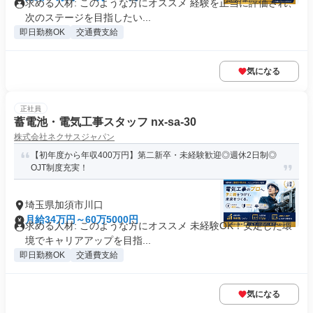
求める人材: このような方にオススメ 経験を正当に評価され、
次のステージを目指したい...
即日勤務OK
交通費支給
気になる
正社員
蓄電池・電気工事スタッフ nx-sa-30
株式会社ネクサスジャパン
【初年度から年収400万円】第二新卒・未経験歓迎◎週休2日制◎
OJT制度充実！
埼玉県加須市川口
月給34万円～60万5000円
求める人材: このような方にオススメ 未経験OK！安定した環
境でキャリアアップを目指...
即日勤務OK
交通費支給
気になる