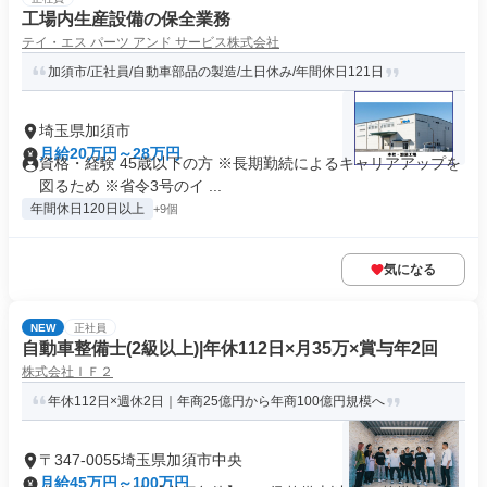
工場内生産設備の保全業務
テイ・エス パーツ アンド サービス株式会社
加須市/正社員/自動車部品の製造/土日休み/年間休日121日
埼玉県加須市
月給20万円～28万円
資格・経験 45歳以下の方 ※長期勤続によるキャリアアップを
図るため ※省令3号のイ ...
年間休日120日以上
+9個
気になる
NEW
正社員
自動車整備士(2級以上)|年休112日×月35万×賞与年2回
株式会社ＩＦ２
年休112日×週休2日｜年商25億円から年商100億円規模へ
〒347-0055埼玉県加須市中央
月給45万円～100万円