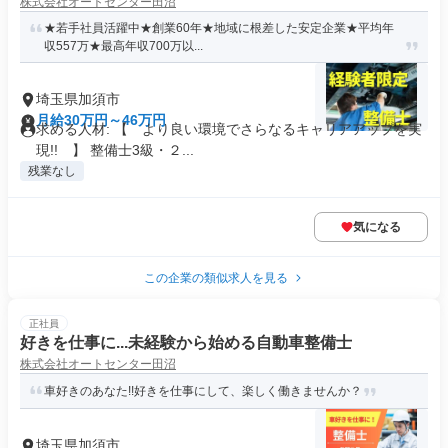
株式会社オートセンター田沼
★若手社員活躍中★創業60年★地域に根差した安定企業★平均年
収557万★最高年収700万以...
埼玉県加須市
月給30万円～46万円
求める人材: 【 より良い環境でさらなるキャリアアップを実
現!! 】 整備士3級・２...
残業なし
気になる
この企業の類似求人を見る
正社員
好きを仕事に...未経験から始める自動車整備士
株式会社オートセンター田沼
車好きのあなた!!好きを仕事にして、楽しく働きませんか？
埼玉県加須市