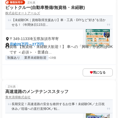
正社員
ピットクルー(自動車整備/無資格・未経験)
株式会社オートアールズ
【未経験OK｜資格取得支援あり】車・工具・DIYなど“好き”を活か
せる！《年間休日115日...
〒349-1133埼玉県加須市琴寄
月給20万円～27万円
資格 【無資格・未経験大歓迎！】 車への「興味」があればOK
です ＜必須＞ ・普通自...
制服あり
業界未経験歓迎
+19個
気になる
正社員
高速道路のメンテナンススタッフ
青木清掃株式会社
長期安定！高速道路の安全を維持するお仕事！未経験OK／土日祝
休み／現場への直行直帰OK／転...