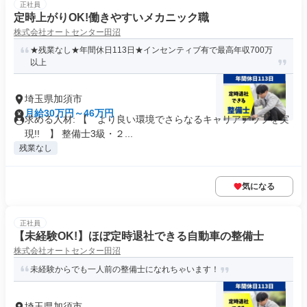
正社員
定時上がりOK!働きやすいメカニック職
株式会社オートセンター田沼
★残業なし★年間休日113日★インセンティブ有で最高年収700万
以上
埼玉県加須市
月給30万円～46万円
求める人材: 【 より良い環境でさらなるキャリアアップを実
現!! 】 整備士3級・２...
残業なし
気になる
正社員
【未経験OK!】ほぼ定時退社できる自動車の整備士
株式会社オートセンター田沼
未経験からでも一人前の整備士になれちゃいます！
埼玉県加須市