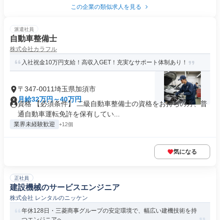
この企業の類似求人を見る
派遣社員
自動車整備士
株式会社カラフル
入社祝金10万円支給！高収入GET！充実なサポート体制あり！
〒347-0011埼玉県加須市
月給32万円～40万円
資格 【必須条件】 二級自動車整備士の資格をお持ちの方、普
通自動車運転免許を保有してい...
業界未経験歓迎
+12個
気になる
正社員
建設機械のサービスエンジニア
株式会社 レンタルのニッケン
年休128日・三菱商事グループの安定環境で、幅広い建機技術を持
つエンジニアへ。