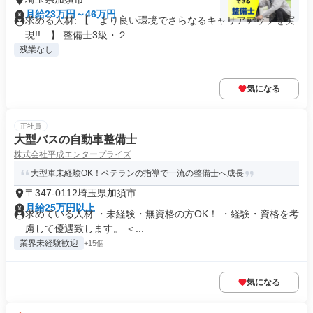
月給23万円～46万円
求める人材: 【 より良い環境でさらなるキャリアアップを実
現!! 】 整備士3級・２...
残業なし
気になる
正社員
大型バスの自動車整備士
株式会社平成エンタープライズ
大型車未経験OK！ベテランの指導で一流の整備士へ成長
〒347-0112埼玉県加須市
月給25万円以上
求めている人材 ・未経験・無資格の方OK！ ・経験・資格を考
慮して優遇致します。 ＜...
業界未経験歓迎
+15個
気になる