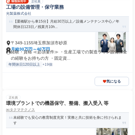
正社員
工場の設備管理・保守業務
光製薬株式会社
【栗橋駅から車15分】月給30万以上／設備メンテナンス中心／年
間休日123日／残業月10h...
〒349-1155埼玉県加須市砂原
月給30万円～40万円
経験・資格 ≪必須要件≫ ・生産工場での製造ライン設備保全
の経験をお持ちの方 ・固定資...
年間休日120日以上
+19個
気になる
正社員
環境プラントでの機器保守、整備、搬入受入 等
㈱タクマテクノス
未経験でも安心の教育制度充実！実務と共に技術を身に付けられま
す