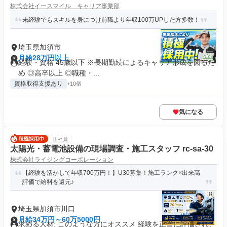
株式会社イースマイル キャリア事業部
未経験でもスキルを身につけ前職より年収100万UPした方多数！
埼玉県加須市
月給28万円以上
経験・資格 45歳以下 ※長期勤続によるキャリア形成を図るた
め ◎高卒以上 ◎職種・...
資格取得支援あり
+10個
気になる
正社員
太陽光・蓄電池設備の現場調査・施工スタッフ rc-sa-30
株式会社ライジングコーポレーション
【経験を活かして年収700万円！】U30募集！施工ランク×出来高
評価で給料を還元♪
埼玉県加須市川口
月給34万円～60万5000円
求める人材: このような方にオススメ 経験を正当に評価され、