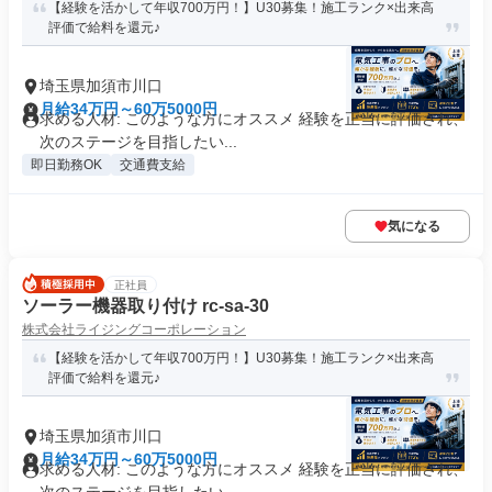
【経験を活かして年収700万円！】U30募集！施工ランク×出来高
評価で給料を還元♪
埼玉県加須市川口
月給34万円～60万5000円
求める人材: このような方にオススメ 経験を正当に評価され、
次のステージを目指したい...
即日勤務OK
交通費支給
気になる
正社員
ソーラー機器取り付け rc-sa-30
株式会社ライジングコーポレーション
【経験を活かして年収700万円！】U30募集！施工ランク×出来高
評価で給料を還元♪
埼玉県加須市川口
月給34万円～60万5000円
求める人材: このような方にオススメ 経験を正当に評価され、