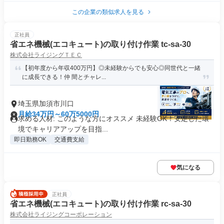
この企業の類似求人を見る
正社員
省エネ機械(エコキュート)の取り付け作業 tc-sa-30
株式会社ライジングＴＥＣ
【初年度から年収400万円】◎未経験からでも安心◎同世代と一緒
に成長できる！仲 間とチャレ...
埼玉県加須市川口
月給34万円～60万5000円
求める人材: このような方にオススメ 未経験OK！安定した環
境でキャリアアップを目指...
即日勤務OK
交通費支給
気になる
正社員
省エネ機械(エコキュート)の取り付け作業 rc-sa-30
株式会社ライジングコーポレーション