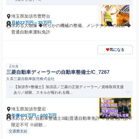
埼玉県加須市豊野台
月給22万円～35万円
求める人物像 ◆何らかの機械の整備、メンテナンスの経験 ◆
普通自動車運転免許
気になる
正社員
三菱自動車ディーラーの自動車整備士/C_7267
久喜三菱自動車販売株式会社
【加須市×整備士】加須店／三菱の正規ディーラー／資格取得支援
あり／経験、スキルが報われる職...
埼玉県加須市愛宕
年俸400万円～600万円
求める人材: 自動車整備士3級|普通自動車免許 ※普通免許はAT
限定不可 ※経験...
交通費支給