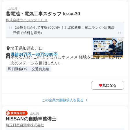
正社員
蓄電池・電気工事スタッフ tc-sa-30
株式会社ライジングＴＥＣ
【経験を活かして年収700万円！】U30募集！施工ランク×出来高
評価で給料を還元♪
埼玉県加須市川口
月給34万円～60万5000円
求める人材: このような方にオススメ 経験を正当に評価され、
次のステージを目指したい...
即日勤務OK
交通費支給
気になる
この企業の類似求人を見る
正社員
NISSANの自動車整備士
埼玉日産自動車株式会社