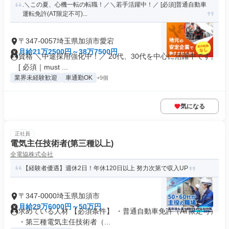
.＼この夏、心機一転の転職！／＼若手活躍中！／ [必須]普通自動車
運転免許(AT限定不可)...
〒347-0057埼玉県加須市愛宕
月給21万2500円～38万7500円
資格 ＼中途採用強化中！／ 20代、30代を中心に活躍中です。
[ 必須｜must ...
業界未経験歓迎
車通勤OK
+9個
気になる
正社員
電気主任技術者(第三種以上)
全電協株式会社
【経験者優遇】週休2日！年休120日以上 努力次第で収入UP
〒347-0000埼玉県加須市
月給29万6000円～50万円
求めている人材 【必須条件】 ・普通自動車免許（AT限定可）
・第三種電気主任技術者（...