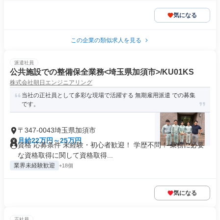
気になる
この企業の類似求人を見る
派遣社員
公共施設での整備保全業務<埼玉県加須市>/KU01KS
株式会社朝日エンジニアリング
当社の正社員として多彩な現場で活躍する 無期雇用派遣 での募集
です。
〒347-0043埼玉県加須市
月給22万円～25万円
資格 応募条件 未経験・初心者歓迎！ 学歴不問！ 業務に必要
な資格取得に関して資格取得...
業界未経験歓迎
+18個
気になる
正社員