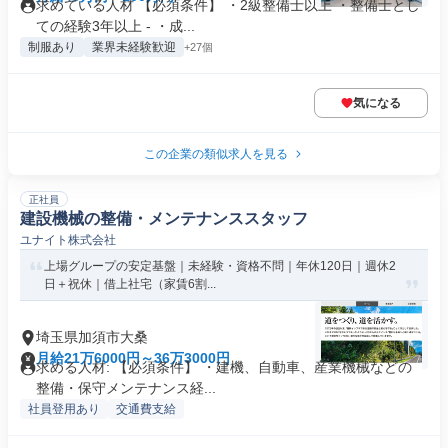
求めている人材 【必須条件】 ・2級整備士以上 ・整備士とし
ての経験3年以上 - ・成...
制服あり
業界未経験歓迎
+27個
気になる
この企業の類似求人を見る
正社員
建設機械の整備・メンテナンススタッフ
ユナイト株式会社
上場グループの安定基盤｜未経験・資格不問｜年休120日｜週休2
日＋祝休｜借上社宅（家賃6割...
埼玉県加須市大桑
月給21万6000円～36万3000円
求める人材: 【必須条件】 ・建機、自動車、産業機械などの
整備・保守メンテナンス経...
社員登用あり
交通費支給