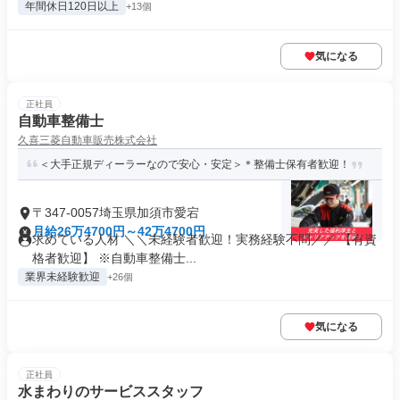
年間休日120日以上
+13個
気になる
正社員
自動車整備士
久喜三菱自動車販売株式会社
＜大手正規ディーラーなので安心・安定＞＊整備士保有者歓迎！
〒347-0057埼玉県加須市愛宕
月給26万4700円～42万4700円
求めている人材 ＼＼未経験者歓迎！実務経験不問／／ 【有資
格者歓迎】 ※自動車整備士...
業界未経験歓迎
+26個
気になる
正社員
水まわりのサービススタッフ