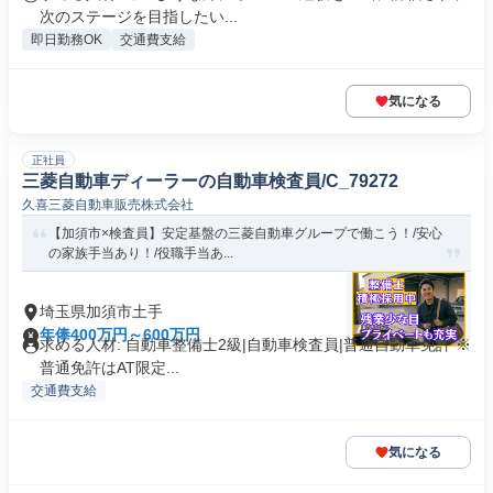
次のステージを目指したい...
即日勤務OK
交通費支給
気になる
正社員
三菱自動車ディーラーの自動車検査員/C_79272
久喜三菱自動車販売株式会社
【加須市×検査員】安定基盤の三菱自動車グループで働こう！/安心
の家族手当あり！/役職手当あ...
埼玉県加須市土手
年俸400万円～600万円
求める人材: 自動車整備士2級|自動車検査員|普通自動車免許 ※
普通免許はAT限定...
交通費支給
気になる