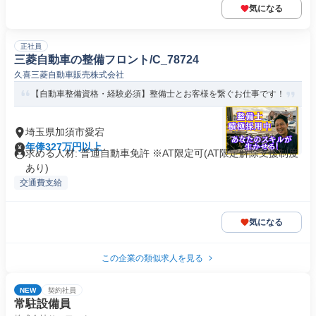
気になる
正社員
三菱自動車の整備フロント/C_78724
久喜三菱自動車販売株式会社
【自動車整備資格・経験必須】整備士とお客様を繋ぐお仕事です！
埼玉県加須市愛宕
年俸327万円以上
求める人材: 普通自動車免許 ※AT限定可(AT限定解除支援制度
あり)
交通費支給
気になる
この企業の類似求人を見る
NEW
契約社員
常駐設備員