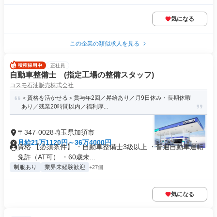
気になる
この企業の類似求人を見る
正社員
自動車整備士 (指定工場の整備スタッフ)
コスモ石油販売株式会社
＜資格を活かせる＞賞与年2回／昇給あり／月9日休み・長期休暇
あり／残業20時間以内／福利厚...
〒347-0028埼玉県加須市
月給21万1120円～36万4000円
資格 【必須条件】 ・自動車整備士3級以上 ・普通自動車運転
免許（AT可） ・60歳未...
制服あり
業界未経験歓迎
+27個
気になる