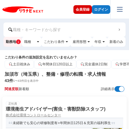
会員登録
ログイン
職種・キーワードから探す
勤務地
職種
こだわり条件
雇用形態
年収
新着のみ
1
こだわり条件の追加設定を忘れていませんか？
土日祝休み
年間休日120日以上
完全週休2日制
学歴
加須市（埼玉県）、整備・修理の転職・求人情報
43
件
1
〜
43
件目を表示中
関連度順
新着順
詳細表示
正社員
環境衛生アドバイザー(害虫・害獣防除スタッフ)
株式会社環境コントロールセンター
未経験でも安心の研修制度有⭐年間休日125日＆充実の福利厚生