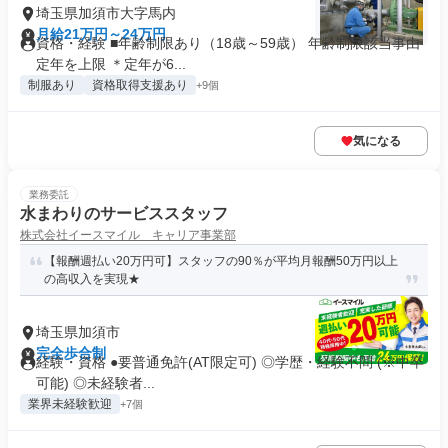
埼玉県加須市大字馬内
月給21万円～24万円
資格・経験 ■年齢制限あり（18歳～59歳） 年齢制限該当事由
定年を上限 ＊定年が6...
制服あり
資格取得支援あり
+9個
気になる
業務委託
水まわりのサービススタッフ
株式会社イースマイル キャリア事業部
【報酬週払い20万円可】スタッフの90％が平均月報酬50万円以上
の高収入を実現★
埼玉県加須市
完全歩合制
経験・資格 ●要普通免許(AT限定可) ◎学歴・経験不問 (※中卒
可能) ◎未経験者...
業界未経験歓迎
+7個