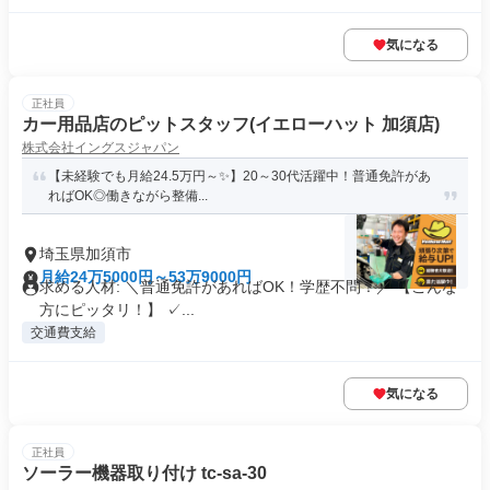
気になる
正社員
カー用品店のピットスタッフ(イエローハット 加須店)
株式会社イングスジャパン
【未経験でも月給24.5万円～✨】20～30代活躍中！普通免許があ
ればOK◎働きながら整備...
埼玉県加須市
月給24万5000円～53万9000円
求める人材: ＼普通免許があればOK！学歴不問！／ 【こんな
方にピッタリ！】 ✓...
交通費支給
気になる
正社員
ソーラー機器取り付け tc-sa-30