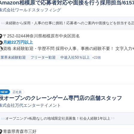
Amazon相模原で応募者対応や面接を行う採用担当/61578_
株式会社ワールドスタッフィング
未経験から採用・人事の仕事に挑戦！応募者へのご案内や面接などを担当する正社
〒252-0244神奈川県相模原市中央区田名
月給22万円以上
資格 未経験歓迎・学歴不問 採用や人事、事務の経験不要！ 文字入力やE
業界未経験歓迎
フリーター歓迎
中途入社50％以上
+22個
NEW
正社員
秋オープンのクレーンゲーム専門店の店舗スタッフ
株式会社万代エンターテイメント
オープニング⭐転勤なしの地域限定社員募集！社会人経験1年以上
青森県青森市三好