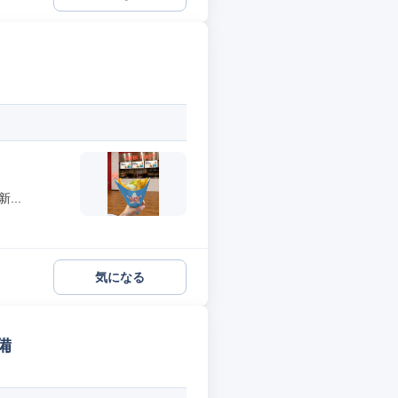
..
気になる
備