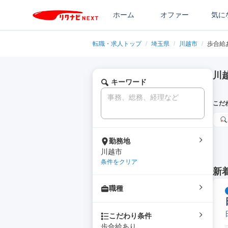
ホーム
オファー
気に
転職・求人トップ
/
埼玉県
/
川越市
/
歩合給
川
キーワード
こだ
勤務地
川越市
条件をクリア
新
職種
こだわり条件
歩合給あり