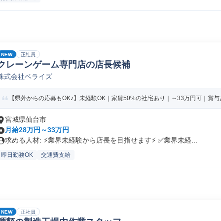
NEW
正社員
クレーンゲーム専門店の店長候補
株式会社ベライズ
【県外からの応募もOK♪】未経験OK｜家賃50%の社宅あり｜～33万円可｜賞与あ
宮城県仙台市
月給28万円～33万円
求める人材: ⚡️業界未経験から店長を目指せます⚡️ ✅️業界未経...
即日勤務OK
交通費支給
NEW
正社員