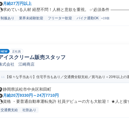
月給27万円以上
求めている人材 経歴不問！人柄と意欲を重視。 ✅必須条件 ――――――
制服あり
業界未経験歓迎
フリーター歓迎
バイク通勤OK
+19個
NEW
正社員
アイスクリーム販売スタッフ
株式会社 江崎商店
【様々な手当あり】住宅手当もあり／交通費全額支給／賞与あり＜20年以上の
静岡県浜松市中央区和田町
月給20万9330円～24万7710円
資格 ・要普通自動車運転免許 社員デビューの方も大歓迎！ ★人と接す.
交通費支給
社割あり