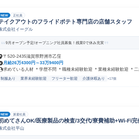
NEW
正社員
テイクアウトのフライドポテト専門店の店舗スタッフ
株式会社イーグル
9月オープン予定/オープニング社員募集！残業0で休み充実
〒520-2435滋賀県野洲市乙窪
月給26万4300円～33万9400円
求めている人材 ＊学歴不問 ＊職種未経験歓迎 ＊業種未経験歓迎 ＊二新.
制服あり
業界未経験歓迎
フリーター歓迎
介護休暇あり
+17個
NEW
派遣社員
初めてさんOK/医療製品の検査/3交代/寮費補助+Wi-Fi完
株式会社平山