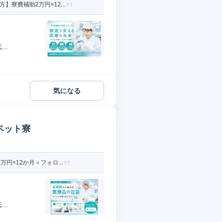
寮費補助2万円×12...
..
気になる
ペット寮
×12か月＜フォロ...
..