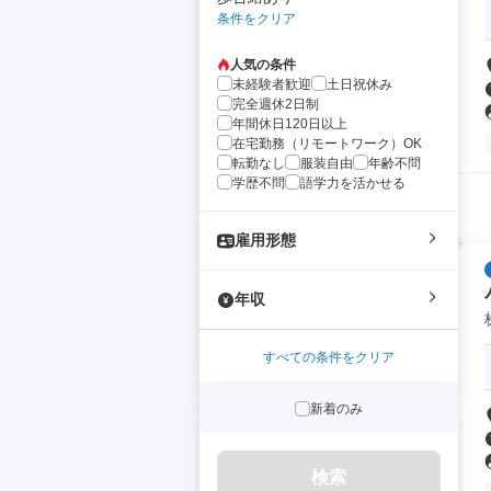
条件をクリア
人気の条件
未経験者歓迎
土日祝休み
完全週休2日制
年間休日120日以上
在宅勤務（リモートワーク）OK
転勤なし
服装自由
年齢不問
学歴不問
語学力を活かせる
雇用形態
年収
すべての条件をクリア
新着のみ
検索