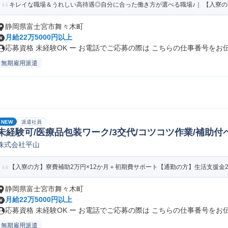
キレイな職場＆うれしい高待遇◎自分に合った働き方が選べる職場♪｜ 【入寮の方】
静岡県富士宮市舞々木町
月給22万5000円以上
応募資格 未経験OK ー お電話でご応募の際は こちらの仕事番号をお伝.
無期雇用派遣
NEW
派遣社員
未経験可/医療品包装ワーク/3交代/コツコツ作業/補助付
株式会社平山
【入寮の方】寮費補助2万円×12か月＋初期費サポート【通勤の方】生活支援金2万円
静岡県富士宮市舞々木町
月給22万5000円以上
応募資格 未経験OK ー お電話でご応募の際は こちらの仕事番号をお伝.
無期雇用派遣