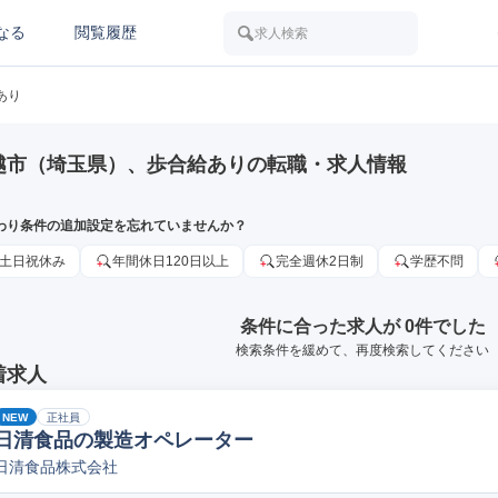
なる
閲覧履歴
求人検索
あり
越市（埼玉県）、歩合給ありの転職・求人情報
わり条件の追加設定を忘れていませんか？
土日祝休み
年間休日120日以上
完全週休2日制
学歴不問
条件に合った求人が 0件でした
検索条件を緩めて、再度検索してください
着求人
NEW
正社員
日清食品の製造オペレーター
日清食品株式会社