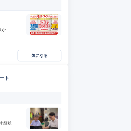
...
気になる
ート
経験...