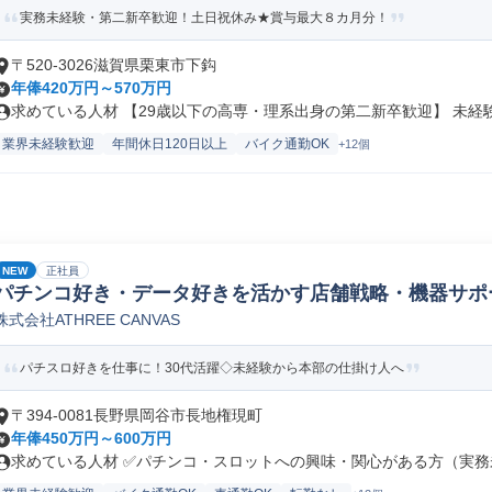
実務未経験・第二新卒歓迎！土日祝休み★賞与最大８カ月分！
〒520-3026滋賀県栗東市下鈎
年俸420万円～570万円
求めている人材 【29歳以下の高専・理系出身の第二新卒歓迎】 未経験か
業界未経験歓迎
年間休日120日以上
バイク通勤OK
+12個
NEW
正社員
パチンコ好き・データ好きを活かす店舗戦略・機器サポ
株式会社ATHREE CANVAS
パチスロ好きを仕事に！30代活躍◇未経験から本部の仕掛け人へ
〒394-0081長野県岡谷市長地権現町
年俸450万円～600万円
求めている人材 ✅パチンコ・スロットへの興味・関心がある方（実務未