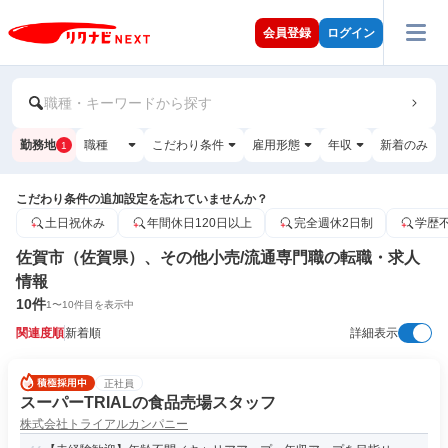
会員登録
ログイン
職種・キーワードから探す
勤務地
職種
こだわり条件
雇用形態
年収
新着のみ
1
こだわり条件の追加設定を忘れていませんか？
土日祝休み
年間休日120日以上
完全週休2日制
学歴
佐賀市（佐賀県）、その他小売/流通専門職の転職・求人
情報
10
件
1
〜
10
件目を表示中
関連度順
新着順
詳細表示
正社員
スーパーTRIALの食品売場スタッフ
株式会社トライアルカンパニー