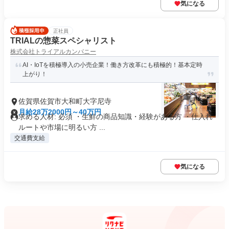
気になる
正社員
TRIALの惣菜スペシャリスト
株式会社トライアルカンパニー
AI・IoTを積極導入の小売企業！働き方改革にも積極的！基本定時
上がり！
佐賀県佐賀市大和町大字尼寺
月給28万2000円～40万円
求める人材: 必須 ・生鮮の商品知識・経験がある方 ・仕入れ
ルートや市場に明るい方 ...
交通費支給
気になる