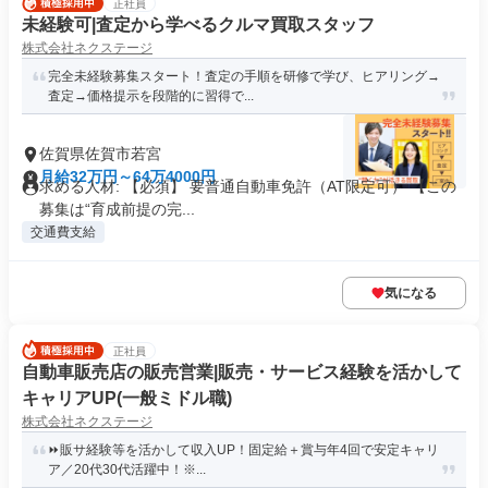
正社員
未経験可|査定から学べるクルマ買取スタッフ
株式会社ネクステージ
完全未経験募集スタート！査定の手順を研修で学び、ヒアリング→
査定→価格提示を段階的に習得で...
佐賀県佐賀市若宮
月給32万円～64万4000円
求める人材: 【必須】 要普通自動車免許（AT限定可） 【この
募集は“育成前提の完...
交通費支給
気になる
正社員
自動車販売店の販売営業|販売・サービス経験を活かして
キャリアUP(一般ミドル職)
株式会社ネクステージ
⏩️販サ経験等を活かして収入UP！固定給＋賞与年4回で安定キャリ
ア／20代30代活躍中！※...