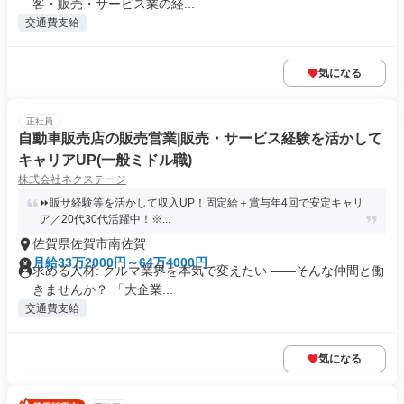
客・販売・サービス業の経...
交通費支給
気になる
正社員
自動車販売店の販売営業|販売・サービス経験を活かして
キャリアUP(一般ミドル職)
株式会社ネクステージ
⏩️販サ経験等を活かして収入UP！固定給＋賞与年4回で安定キャリ
ア／20代30代活躍中！※...
佐賀県佐賀市南佐賀
月給33万2000円～64万4000円
求める人材: クルマ業界を本気で変えたい ――そんな仲間と働
きませんか？ 「大企業...
交通費支給
気になる