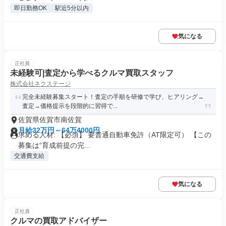
即日勤務OK
駅近5分以内
気になる
正社員
未経験可|査定から学べるクルマ買取スタッフ
株式会社ネクステージ
完全未経験募集スタート！査定の手順を研修で学び、ヒアリング→
査定→価格提示を段階的に習得で...
佐賀県佐賀市南佐賀
月給32万円～64万4000円
求める人材: 【必須】 要普通自動車免許（AT限定可） 【この
募集は“育成前提の完...
交通費支給
気になる
正社員
クルマの買取アドバイザー