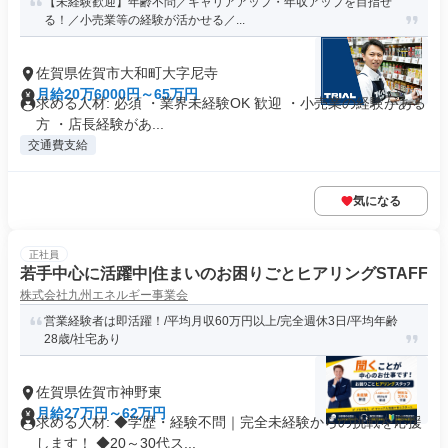
【未経験歓迎】年齢不問／キャリアアップ・年収アップを目指せ
る！／小売業等の経験が活かせる／...
佐賀県佐賀市大和町大字尼寺
月給20万6000円～65万円
求める人材: 必須 ・業界未経験OK 歓迎 ・小売業の経験がある
方 ・店長経験があ...
交通費支給
気になる
正社員
若手中心に活躍中|住まいのお困りごとヒアリングSTAFF
株式会社九州エネルギー事業会
営業経験者は即活躍！/平均月収60万円以上/完全週休3日/平均年齢
28歳/社宅あり
佐賀県佐賀市神野東
月給27万円～62万円
求める人材: ◆学歴・経験不問｜完全未経験からの挑戦を応援
します！ ◆20～30代ス...