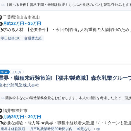
【選べる昼夜】資格不問・未経験歓迎！もちふわ食感のパンを製造/仕込みをす
千葉県流山市南流山
月給22万円～35万円
求める人材: 【必要条件】 ・今回の採用は人柄重視の人物採用のため、.
即日勤務OK
交通費支給
NEW
正社員
業界・職種未経験歓迎!【福井/製造職】森永乳業グループ
森永北陸乳業株式会社
ペレーター/ラインマネージャー(食品/飲料/たばこ)
菌体粉末などの製造業務全般をお任せします。本人の適性を考慮した上で、面接に
福井県福井市
月給25万円～30万円
必要な経験・能力等 ★業界・職種未経験者大歓迎！/I・Uターンも歓迎！
業界未経験歓迎
月平均残業時間20時間以内
転勤なし
+1個