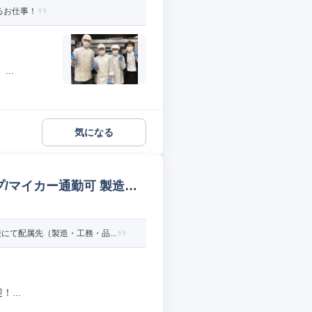
るお仕事！
..
気になる
/マイカー通勤可 製造オ
て配属先（製造・工務・品...
...