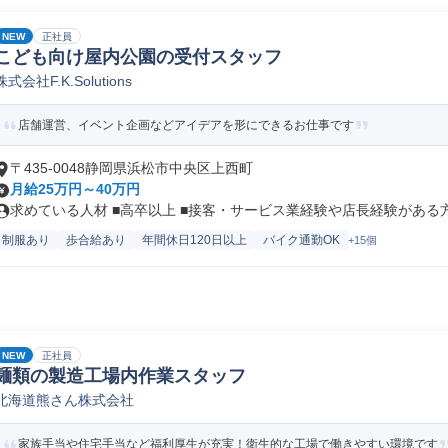
NEW
正社員
こども向け屋内公園の受付スタッフ
株式会社F.K.Solutions
店舗運営、イベント企画などアイデアを形にできるお仕事です
〒435-0048静岡県浜松市中央区上西町
月給25万円～40万円
求めている人材 ■高卒以上 ■接客・サービス業経験や店長経験がある方は
制服あり
歩合給あり
年間休日120日以上
バイク通勤OK
+15個
NEW
正社員
麺類の製造工場内作業スタッフ
北海道熊さん株式会社
家族手当や住宅手当など福利厚生が充実！衛生的な工場で働きやすい環境です