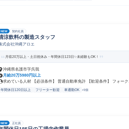
NEW
契約社員
清涼飲料の製造スタッフ
株式会社沖縄アロエ
月収20万以上・土日祝休み・年間休日123日✨未経験もOK！
沖縄県名護市字呉我
月給20万5980円以上
求めている人材 【必須条件】 普通自動車免許 【歓迎条件】 フォーク..
年間休日120日以上
フリーター歓迎
車通勤OK
+9個
NEW
正社員