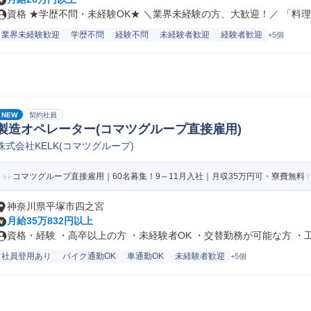
資格 ★学歴不問・未経験OK★ ＼業界未経験の方、大歓迎！／ 「料理..
業界未経験歓迎
学歴不問
経験不問
未経験者歓迎
経験者歓迎
+5個
NEW
契約社員
製造オペレーター(コマツグループ直接雇用)
株式会社KELK(コマツグループ)
コマツグループ直接雇用｜60名募集！9～11月入社｜月収35万円可・寮費無料
神奈川県平塚市四之宮
月給35万832円以上
資格・経験 ・高卒以上の方 ・未経験者OK ・交替勤務が可能な方 ・工.
社員登用あり
バイク通勤OK
車通勤OK
未経験者歓迎
+5個