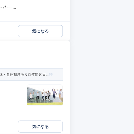
た一...
気になる
・育休制度あり◎年間休日...
気になる