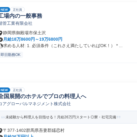
NEW
正社員
工場内の一般事務
精管工業有限会社
静岡県御殿場市保土沢
月給18万8600円～19万6800円
求める人材: 1. 必須条件（これさえ満たしていればOK！） * ...
即日勤務OK
NEW
正社員
全国展開のホテルでプロの料理人へ
コアグローバルマネジメント株式会社
未経験から料理人を目指せる！月給26万円スタート◎寮・社宅完備
〒377-1402群馬県吾妻郡嬬恋村
月給26万円以上