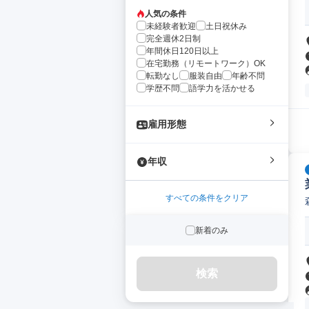
人気の条件
未経験者歓迎
土日祝休み
完全週休2日制
年間休日120日以上
在宅勤務（リモートワーク）OK
転勤なし
服装自由
年齢不問
学歴不問
語学力を活かせる
雇用形態
年収
すべての条件をクリア
新着のみ
検索