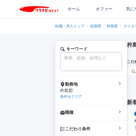
ホーム
オファー
気に
転職・求人トップ
/
佐賀県
/
杵島郡
/
クリエ
杵
キーワード
こだ
勤務地
杵島郡
条件をクリア
新
職種
こだわり条件