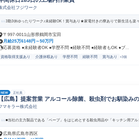
年間休日185日の工場内作業員
株式会社フジワーク
3勤3休ゆったりワーク♪未経験OK！賞与あり★家電付きの寮ありで新生活も楽
〒997-0011山形県鶴岡市宝田
月給25万6148円～50万円
応募資格 ●未経験者OK ●学歴不問 ●経験不問 ●経験者もOK ●ブ...
資格取得支援あり
介護休暇あり
学歴不問
経験不問
賞与あり
+3個
NEW
正社員
【広島】提案営業 アルコール除菌、殺虫剤でお馴染みの
フマキラー株式会社
日用品/アパレル/インテリア法人営業
■当社の主力製品である「ベープ」をはじめとする殺虫用品や「キッチン用アルコ
広島県広島市西区