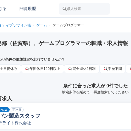
なる
閲覧履歴
求人検索
イティブ/デザイン職
/
ゲーム
/
ゲームプログラマー
島郡（佐賀県）、ゲームプログラマーの転職・求人情報
わり条件の追加設定を忘れていませんか？
土日祝休み
年間休日120日以上
完全週休2日制
学歴不問
条件に合った求人が 0件でした
検索条件を緩めて、再度検索してください
着求人
NEW
正社員
パン製造スタッフ
デライト株式会社