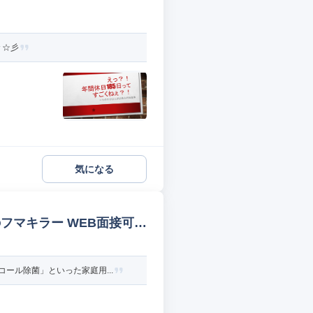
々☆彡
気になる
フマキラー WEB面接可
ール除菌」といった家庭用...