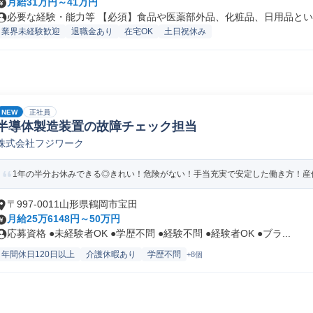
月給31万円～41万円
必要な経験・能力等 【必須】食品や医薬部外品、化粧品、日用品といっ
業界未経験歓迎
退職金あり
在宅OK
土日祝休み
NEW
正社員
半導体製造装置の故障チェック担当
株式会社フジワーク
1年の半分お休みできる◎きれい！危険がない！手当充実で安定した働き方！産休
〒997-0011山形県鶴岡市宝田
月給25万6148円～50万円
応募資格 ●未経験者OK ●学歴不問 ●経験不問 ●経験者OK ●ブラ...
年間休日120日以上
介護休暇あり
学歴不問
+8個