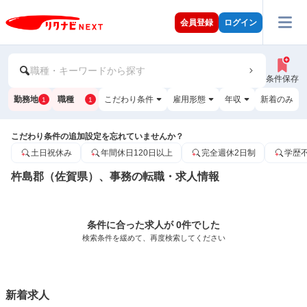
会員登録
ログイン
職種・キーワードから探す
条件保存
勤務地
職種
こだわり条件
雇用形態
年収
新着のみ
1
1
こだわり条件の追加設定を忘れていませんか？
土日祝休み
年間休日120日以上
完全週休2日制
学歴
杵島郡（佐賀県）、事務の転職・求人情報
条件に合った求人が 0件でした
検索条件を緩めて、再度検索してください
新着求人