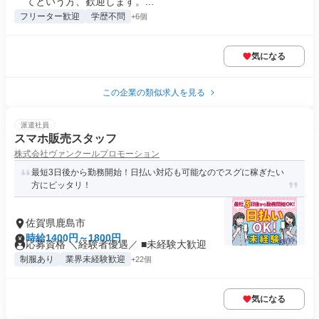
てという方、歓迎します。...
フリーター歓迎
学歴不問
+6個
気になる
この企業の類似求人を見る
派遣社員
スマホ販売スタッフ
株式会社ヴァンクールプロモーション
最短3日後から勤務開始！日払い対応も可能なのでスグに稼ぎたい
方にピッタリ！
佐賀県鹿島市
時給1400円～1800円
応募資格 ＼経験者優遇／ ■未経験大歓迎
制服あり
業界未経験歓迎
+22個
気になる