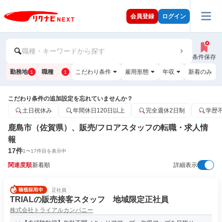
会員登録
ログイン
職種・キーワードから探す
条件保存
勤務地
職種
こだわり条件
雇用形態
年収
新着のみ
1
1
こだわり条件の追加設定を忘れていませんか？
土日祝休み
年間休日120日以上
完全週休2日制
学歴
鹿島市（佐賀県）、販売/フロアスタッフの転職・求人情
報
17
件
1
〜
17
件目を表示中
関連度順
新着順
詳細表示
正社員
TRIALの販売接客スタッフ 地域限定正社員
株式会社トライアルカンパニー