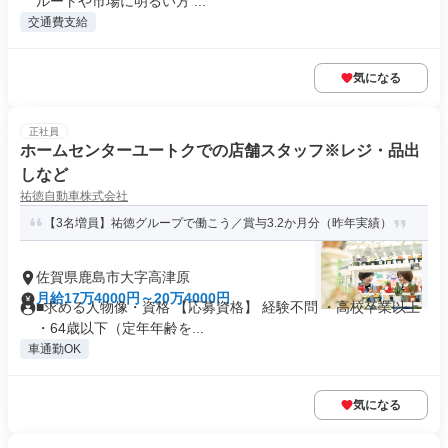
ルートや市場に明るい方 ...
交通費支給
気になる
正社員
ホームセンターユートクでの店舗スタッフ※レジ・品出
しなど
祐徳自動車株式会社
【3名増員】祐徳グループで働こう／賞与3.2か月分（昨年実績）
佐賀県鹿島市大字高津原
月給17万4000円～20万4000円
■求める人物像・資格 【応募資格】 経験不問 ・高校卒業以上
・64歳以下（定年年齢を...
車通勤OK
気になる