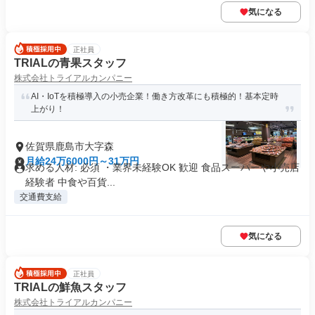
気になる
正社員
TRIALの青果スタッフ
株式会社トライアルカンパニー
AI・IoTを積極導入の小売企業！働き方改革にも積極的！基本定時
上がり！
佐賀県鹿島市大字森
月給24万6000円～31万円
求める人材: 必須 ・業界未経験OK 歓迎 食品スーパーや小売店
経験者 中食や百貨...
交通費支給
気になる
正社員
TRIALの鮮魚スタッフ
株式会社トライアルカンパニー