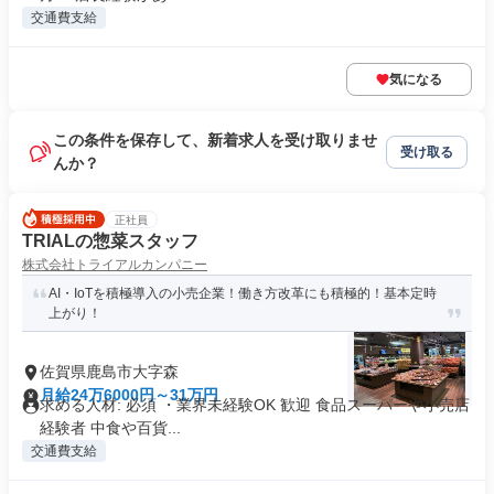
交通費支給
気になる
この条件を保存して、新着求人を受け取りませ
受け取る
んか？
正社員
TRIALの惣菜スタッフ
株式会社トライアルカンパニー
AI・IoTを積極導入の小売企業！働き方改革にも積極的！基本定時
上がり！
佐賀県鹿島市大字森
月給24万6000円～31万円
求める人材: 必須 ・業界未経験OK 歓迎 食品スーパーや小売店
経験者 中食や百貨...
交通費支給