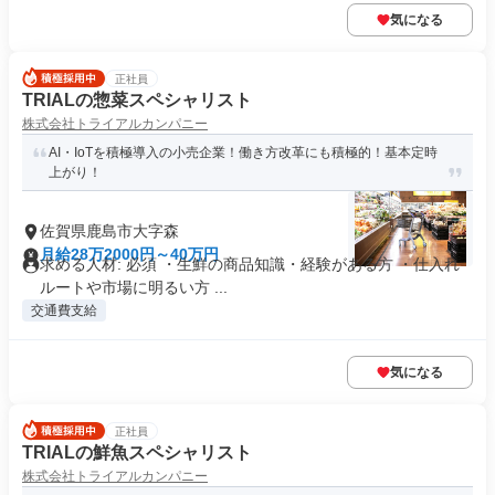
気になる
正社員
TRIALの惣菜スペシャリスト
株式会社トライアルカンパニー
AI・IoTを積極導入の小売企業！働き方改革にも積極的！基本定時
上がり！
佐賀県鹿島市大字森
月給28万2000円～40万円
求める人材: 必須 ・生鮮の商品知識・経験がある方 ・仕入れ
ルートや市場に明るい方 ...
交通費支給
気になる
正社員
TRIALの鮮魚スペシャリスト
株式会社トライアルカンパニー