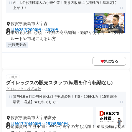
AI・IoTを積極導入の小売企業！働き方改革にも積極的！基本定時
上がり！
佐賀県鹿島市大字森
月給28万2000円～40万円
求める人材: 必須 ・生鮮の商品知識・経験がある方 ・仕入れ
ルートや市場に明るい方 ...
交通費支給
気になる
正社員
ダイレックスの販売スタッフ(転居を伴う転勤なし)
ダイレックス株式会社
賞与4.6ヵ月◎男性育休取得実績多数！月8～10日休み【15期連続
増収・増益】★だれでもで...
佐賀県鹿島市大字納富分
月給17万4400円～25万5500円
応募資格 学歴不問 ※中卒や高卒の方も活躍！ ※販売職は初め