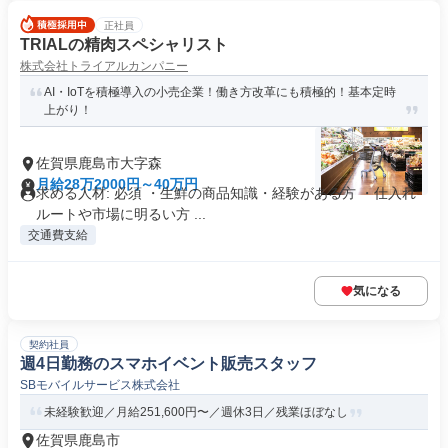
正社員
TRIALの精肉スペシャリスト
株式会社トライアルカンパニー
AI・IoTを積極導入の小売企業！働き方改革にも積極的！基本定時
上がり！
佐賀県鹿島市大字森
月給28万2000円～40万円
求める人材: 必須 ・生鮮の商品知識・経験がある方 ・仕入れ
ルートや市場に明るい方 ...
交通費支給
気になる
契約社員
週4日勤務のスマホイベント販売スタッフ
SBモバイルサービス株式会社
未経験歓迎／月給251,600円〜／週休3日／残業ほぼなし
佐賀県鹿島市