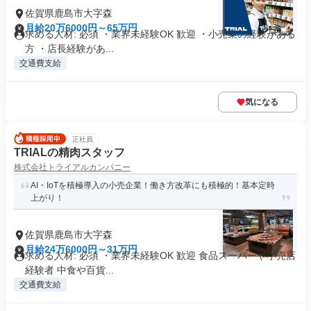
佐賀県鹿島市大字森
月給20万6000円～65万円
求める人材: 必須 ・業界未経験OK 歓迎 ・小売業の経験がある
方 ・店長経験があ...
交通費支給
気になる
正社員
TRIALの精肉スタッフ
株式会社トライアルカンパニー
AI・IoTを積極導入の小売企業！働き方改革にも積極的！基本定時
上がり！
佐賀県鹿島市大字森
月給24万6000円～31万円
求める人材: 必須 ・業界未経験OK 歓迎 食品スーパーや小売店
経験者 中食や百貨...
交通費支給