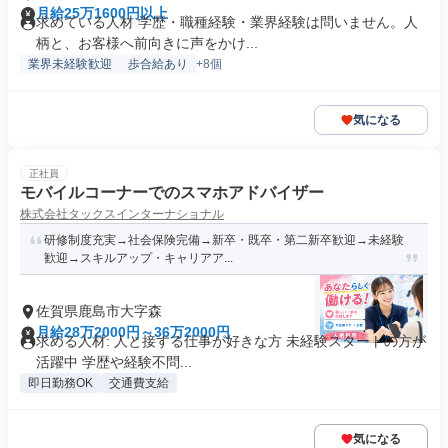
月給25万1600円以上
求めている人材 学歴・職種経験・業界経験は問いません。人
柄と、お客様へ前向きに声をかけ...
業界未経験歓迎
歩合給あり
+8個
気になる
正社員
モバイルコーナーでのスマホアドバイザー
株式会社タックスインターナショナル
研修制度充実→社会保険完備→新卒・既卒・第二新卒歓迎→未経験
歓迎→スキルアップ・キャリアア...
佐賀県鹿島市大字森
月給28万2000円～36万2000円
求める人材: 人と接する仕事が好きな方 未経験スタートの方が
活躍中 学歴や経験不問...
即日勤務OK
交通費支給
気になる