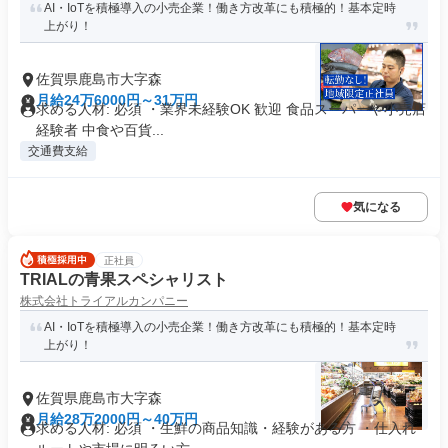
AI・IoTを積極導入の小売企業！働き方改革にも積極的！基本定時
上がり！
佐賀県鹿島市大字森
月給24万6000円～31万円
求める人材: 必須 ・業界未経験OK 歓迎 食品スーパーや小売店
経験者 中食や百貨...
交通費支給
気になる
正社員
TRIALの青果スペシャリスト
株式会社トライアルカンパニー
AI・IoTを積極導入の小売企業！働き方改革にも積極的！基本定時
上がり！
佐賀県鹿島市大字森
月給28万2000円～40万円
求める人材: 必須 ・生鮮の商品知識・経験がある方 ・仕入れ