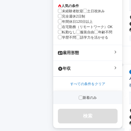
人気の条件
未経験者歓迎
土日祝休み
完全週休2日制
年間休日120日以上
在宅勤務（リモートワーク）OK
転勤なし
服装自由
年齢不問
学歴不問
語学力を活かせる
雇用形態
年収
すべての条件をクリア
新着のみ
検索