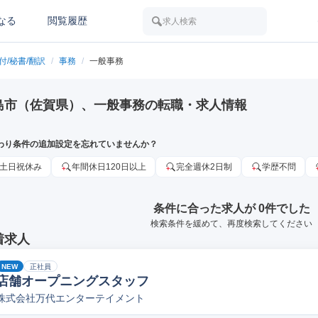
なる
閲覧履歴
求人検索
付/秘書/翻訳
/
事務
/
一般事務
島市（佐賀県）、一般事務の転職・求人情報
わり条件の追加設定を忘れていませんか？
土日祝休み
年間休日120日以上
完全週休2日制
学歴不問
条件に合った求人が 0件でした
検索条件を緩めて、再度検索してください
着求人
NEW
正社員
店舗オープニングスタッフ
株式会社万代エンターテイメント