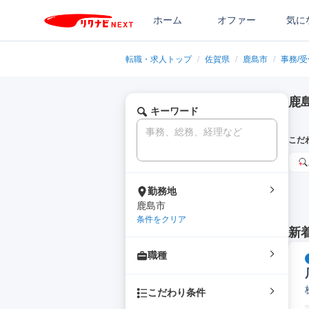
ホーム
オファー
気に
転職・求人トップ
/
佐賀県
/
鹿島市
/
事務/受
鹿
キーワード
こだ
勤務地
鹿島市
条件をクリア
新
職種
こだわり条件