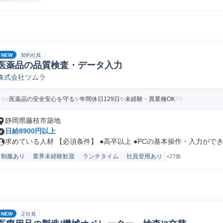
NEW
契約社員
医薬品の品質検査・データ入力
株式会社ツムラ
医薬品の安全安心を守る✨年間休日129日✨未経験・異業種OK
静岡県藤枝市築地
日給8900円以上
求めている人材 【必須条件】 ●高卒以上 ●PCの基本操作・入力ができ.
制服あり
業界未経験歓迎
ランチタイム
社員登用あり
+27個
NEW
正社員