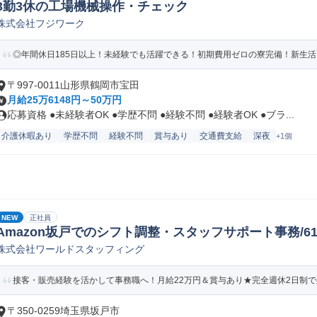
3勤3休の工場機械操作・チェック
株式会社フジワーク
◎年間休日185日以上！未経験でも活躍できる！初期費用ゼロの寮完備！新生
〒997-0011山形県鶴岡市宝田
月給25万6148円～50万円
応募資格 ●未経験者OK ●学歴不問 ●経験不問 ●経験者OK ●ブラ...
介護休暇あり
学歴不問
経験不問
賞与あり
交通費支給
深夜
+1個
NEW
正社員
Amazon坂戸でのシフト調整・スタッフサポート事務/61578
株式会社ワールドスタッフィング
接客・販売経験を活かして事務職へ！月給22万円＆賞与あり★完全週休2日制で残
〒350-0259埼玉県坂戸市