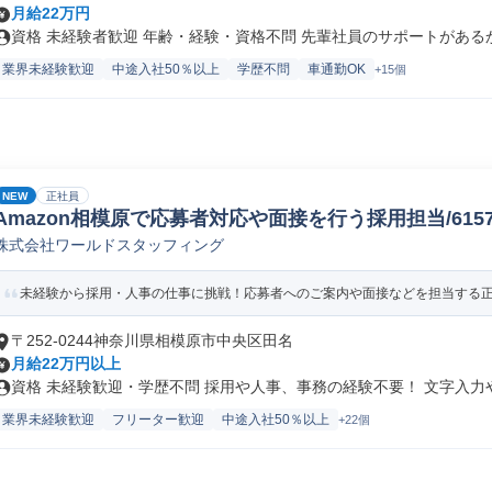
月給22万円
資格 未経験者歓迎 年齢・経験・資格不問 先輩社員のサポートがあるから
業界未経験歓迎
中途入社50％以上
学歴不問
車通勤OK
+15個
NEW
正社員
Amazon相模原で応募者対応や面接を行う採用担当/61578_
株式会社ワールドスタッフィング
未経験から採用・人事の仕事に挑戦！応募者へのご案内や面接などを担当する正社
〒252-0244神奈川県相模原市中央区田名
月給22万円以上
資格 未経験歓迎・学歴不問 採用や人事、事務の経験不要！ 文字入力やE
業界未経験歓迎
フリーター歓迎
中途入社50％以上
+22個