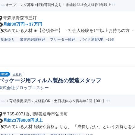
オープニング募集⭐転勤可能性あり！未経験◎社会人経験1年以上
青森県青森市三好
月給30万円～37万円
求めている人材 ✬【必須条件】 ・社会人経験を1年以上お持ちの方 ・チ
制服あり
業界未経験歓迎
フリーター歓迎
バイク通勤OK
+19個
NEW
正社員
パッケージ用フィルム製品の製造スタッフ
株式会社グロップエスシー
＜育成前提採用＞未経験OK！土日祝休み＆賞与年2回【001】
〒765-0071香川県善通寺市弘田町
月給23万6000円以上
求めている人材 経験や資格よりも、 「成長したい」という気持ちを大切