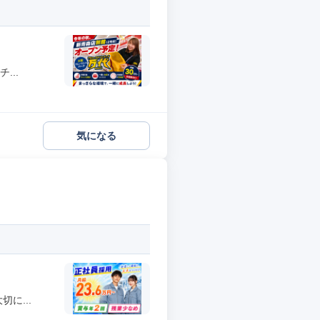
...
気になる
に...