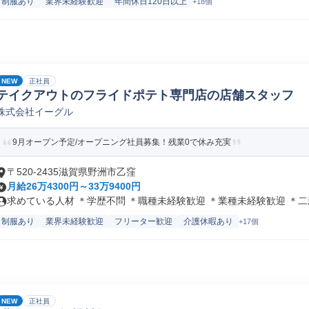
制服あり
業界未経験歓迎
年間休日120日以上
+18個
NEW
正社員
テイクアウトのフライドポテト専門店の店舗スタッフ
株式会社イーグル
9月オープン予定/オープニング社員募集！残業0で休み充実
〒520-2435滋賀県野洲市乙窪
月給26万4300円～33万9400円
求めている人材 ＊学歴不問 ＊職種未経験歓迎 ＊業種未経験歓迎 ＊二新.
制服あり
業界未経験歓迎
フリーター歓迎
介護休暇あり
+17個
NEW
正社員