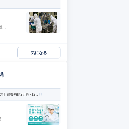
..
気になる
備
寮費補助2万円×12...
..