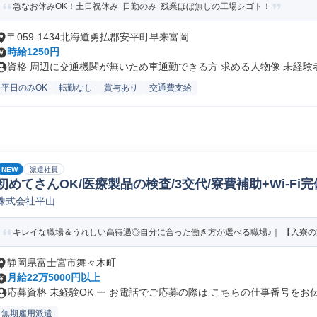
急なお休みOK！土日祝休み･日勤のみ･残業ほぼ無しの工場シゴト！
〒059-1434北海道勇払郡安平町早来富岡
時給1250円
資格 周辺に交通機関が無いため車通勤できる方 求める人物像 未経験者.
平日のみOK
転勤なし
賞与あり
交通費支給
NEW
派遣社員
初めてさんOK/医療製品の検査/3交代/寮費補助+Wi-Fi完
株式会社平山
キレイな職場＆うれしい高待遇◎自分に合った働き方が選べる職場♪｜ 【入寮の方】
静岡県富士宮市舞々木町
月給22万5000円以上
応募資格 未経験OK ー お電話でご応募の際は こちらの仕事番号をお伝.
無期雇用派遣