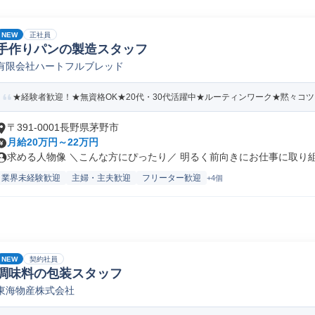
NEW
正社員
手作りパンの製造スタッフ
有限会社ハートフルブレッド
★経験者歓迎！★無資格OK★20代・30代活躍中★ルーティンワーク★黙々コ
〒391-0001長野県茅野市
月給20万円～22万円
求める人物像 ＼こんな方にぴったり／ 明るく前向きにお仕事に取り組め
業界未経験歓迎
主婦・主夫歓迎
フリーター歓迎
+4個
NEW
契約社員
調味料の包装スタッフ
東海物産株式会社