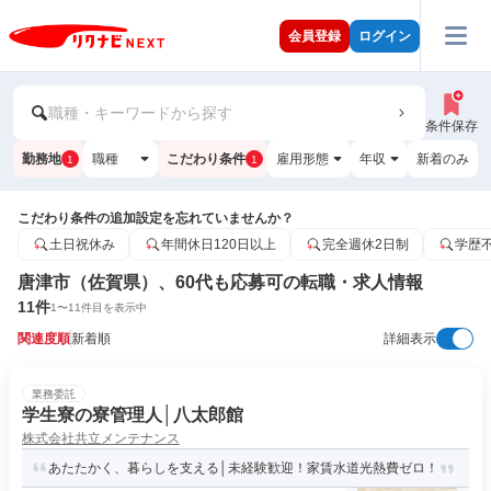
会員登録
ログイン
職種・キーワードから探す
条件保存
勤務地
職種
こだわり条件
雇用形態
年収
新着のみ
1
1
こだわり条件の追加設定を忘れていませんか？
土日祝休み
年間休日120日以上
完全週休2日制
学歴
唐津市（佐賀県）、60代も応募可の転職・求人情報
11
件
1
〜
11
件目を表示中
関連度順
新着順
詳細表示
業務委託
学生寮の寮管理人│八太郎館
株式会社共立メンテナンス
あたたかく、暮らしを支える│未経験歓迎！家賃水道光熱費ゼロ！