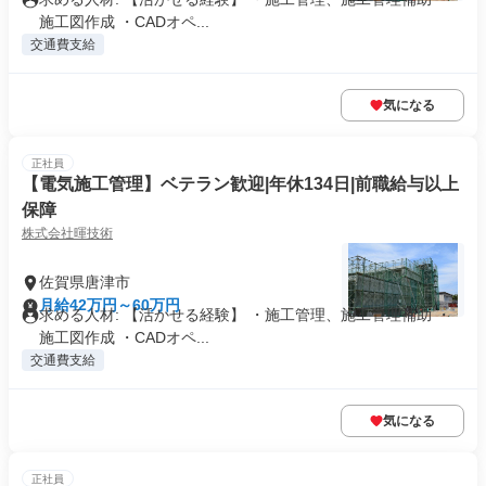
施工図作成 ・CADオペ...
交通費支給
気になる
正社員
【電気施工管理】ベテラン歓迎|年休134日|前職給与以上
保障
株式会社暉技術
佐賀県唐津市
月給42万円～60万円
求める人材: 【活かせる経験】 ・施工管理、施工管理補助 ・
施工図作成 ・CADオペ...
交通費支給
気になる
正社員