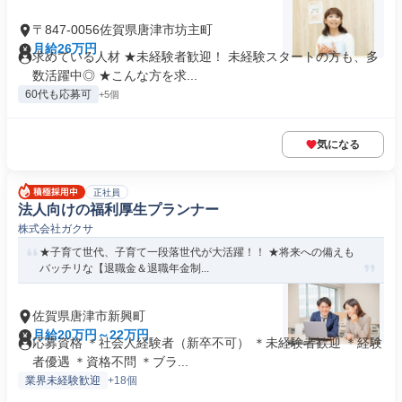
〒847-0056佐賀県唐津市坊主町
月給26万円
求めている人材 ★未経験者歓迎！ 未経験スタートの方も、多
数活躍中◎ ★こんな方を求...
60代も応募可
+5個
気になる
正社員
法人向けの福利厚生プランナー
株式会社ガクサ
★子育て世代、子育て一段落世代が大活躍！！ ★将来への備えも
バッチリな【退職金＆退職年金制...
佐賀県唐津市新興町
月給20万円～22万円
応募資格 ＊社会人経験者（新卒不可） ＊未経験者歓迎 ＊経験
者優遇 ＊資格不問 ＊ブラ...
業界未経験歓迎
+18個