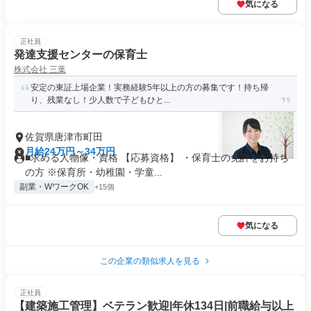
気になる
正社員
発達支援センターの保育士
株式会社 三葉
安定の東証上場企業！実務経験5年以上の方の募集です！持ち帰
り、残業なし！少人数で子どもひと...
佐賀県唐津市町田
月給24万円～34万円
■求める人物像・資格 【応募資格】 ・保育士の免許をお持ち
の方 ※保育所・幼稚園・学童...
副業・WワークOK
+15個
気になる
この企業の類似求人を見る
正社員
【建築施工管理】ベテラン歓迎|年休134日|前職給与以上