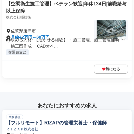
【空調衛生施工管理】ベテラン歓迎|年休134日|前職給与
以上保障
株式会社暉技術
佐賀県唐津市
月給42万円～60万円
求める人材: 【活かせる経験】 ・施工管理、施工管理補助 ・
施工図作成 ・CADオペ...
交通費支給
気になる
あなたにおすすめの求人
業務委託
【フルリモート】RIZAPの管理栄養士・保健師
ＲＩＺＡＰ株式会社