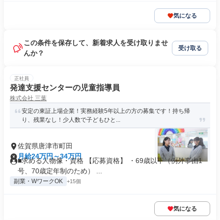
気になる
この条件を保存して、新着求人を受け取りませ
受け取る
んか？
正社員
発達支援センターの児童指導員
株式会社 三葉
安定の東証上場企業！実務経験5年以上の方の募集です！持ち帰
り、残業なし！少人数で子どもひと...
佐賀県唐津市町田
月給24万円～34万円
■求める人物像・資格 【応募資格】 ・69歳以下（例外事由1
号、70歳定年制のため） ...
副業・WワークOK
+15個
気になる