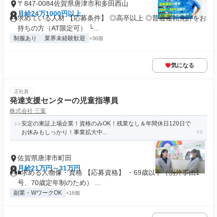
〒847-0084佐賀県唐津市和多田西山
月給24万1000円以上
求めている人材 【応募条件】 ◎高卒以上 ◎普通運転免許をお
持ちの方（AT限定可） └...
制服あり
業界未経験歓迎
+36個
気になる
正社員
発達支援センターの児童指導員
株式会社 三葉
安定の東証上場企業！資格のみOK！残業なし＆年間休日120日で
お休みもしっかり！事業拡大中...
佐賀県唐津市町田
月給21万円～31万円
■求める人物像・資格 【応募資格】 ・69歳以下（例外事由1
号、70歳定年制のため） ...
副業・WワークOK
+16個