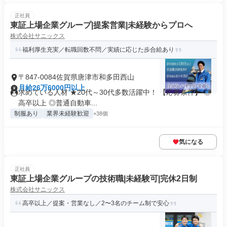
正社員
東証上場企業グループ|提案営業|未経験からプロへ
株式会社サニックス
福利厚生充実／転職回数不問／実績に応じた歩合給あり
〒847-0084佐賀県唐津市和多田西山
月給26万6000円以上
求めている人材 ★20代～30代多数活躍中！ 【応募条件】 ◎
高卒以上 ◎普通自動車...
制服あり
業界未経験歓迎
+38個
気になる
正社員
東証上場企業グループの技術職|未経験可|完休2日制
株式会社サニックス
高卒以上／提案・営業なし／2〜3名のチーム制で安心