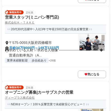
正社員
営業スタッフ(ミニバン専門店)
株式会社Ｋ－ＴＡＫＥ
20代30代活躍中✨入社3年で年収1500万超の完全反響営業
〒575-0055大阪府四條畷市
月給34万9000円～149万1333円
求めている人材 ✅求める人物像 ──────────────── ◆
普通自動車免許（A...
業界未経験歓迎
歩合給あり
+28個
気になる
正社員
オープニング募集|カーサブスクの営業
ディープラス株式会社
NEWオープン！100％反響営業で未経験安心デビュー！