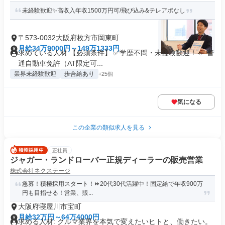
未経験歓迎✨高収入年収1500万円可/飛び込み&テレアポなし
〒573-0032大阪府枚方市岡東町
月給34万9000円～149万1333円
求めている人材 【必須条件】 ✅学歴不問・未経験歓迎！ ✅ 普
通自動車免許（AT限定可...
業界未経験歓迎
歩合給あり
+25個
気になる
この企業の類似求人を見る
正社員
ジャガー・ランドローバー正規ディーラーの販売営業
株式会社ネクステージ
急募！積極採用スタート！⏩️20代30代活躍中！固定給で年収900万
円も目指せる！営業、販...
大阪府寝屋川市宝町
月給32万円～64万4000円
求める人材: クルマ業界を本気で変えたいヒトと、働きたい。