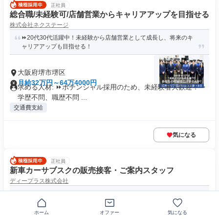
正社員
総合職/未経験可/店舗営業からキャリアアップを目指せる
株式会社ネクステージ
⏩️20代30代活躍中！未経験から店舗営業として成長し、将来のキ
ャリアアップも目指せる！
大阪府堺市堺区
月給32万円～64万4000円
求める人材: ⏩️ポテンシャル採用のため、未経験者大歓迎！ ・
学歴不問、職歴不問 ...
交通費支給
気になる
正社員
新車カーサブスクの販売接客・ご案内スタッフ
ディープラス株式会社
週休2日/火水休み◎賞与は年4回！2年目で年収700万円可能
ホーム
オファー
気になる