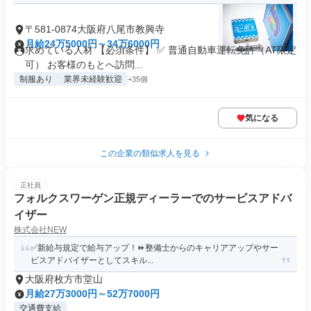
〒581-0874大阪府八尾市教興寺
月給24万5000円～34万6000円
求めている人材 【必須条件】 ✅ 普通自動車運転免許（AT限定
可） お客様のもとへ訪問...
制服あり
業界未経験歓迎
+35個
気になる
この企業の類似求人を見る
正社員
フォルクスワーゲン正規ディーラーでのサービスアドバ
イザー
株式会社NEW
✅新給与規定で給与アップ！⏩️整備士からのキャリアアップやサー
ビスアドバイザーとしてスキル...
大阪府枚方市堂山
月給27万3000円～52万7000円
交通費支給