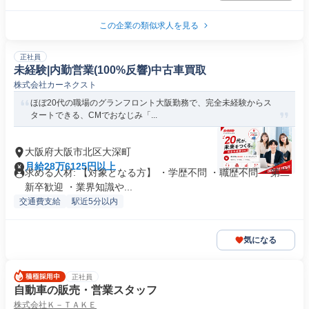
この企業の類似求人を見る
正社員
未経験|内勤営業(100%反響)中古車買取
株式会社カーネクスト
ほぼ20代の職場のグランフロント大阪勤務で、完全未経験からス
タートできる、CMでおなじみ「...
大阪府大阪市北区大深町
月給28万6125円以上
求める人材: 【対象となる方】 ・学歴不問 ・職歴不問 ・第二
新卒歓迎 ・業界知識や...
交通費支給
駅近5分以内
気になる
正社員
自動車の販売・営業スタッフ
株式会社Ｋ－ＴＡＫＥ