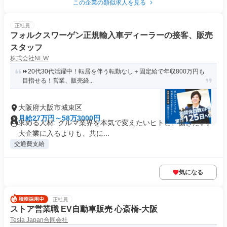
この企業の類似求人を見る
正社員
フォルクスワーゲン正規輸入車ディーラーの接客、販売
スタッフ
株式会社NEW
⏩️20代30代活躍中！転居を伴う転勤なし＋固定給で年収800万円も
目指せる！営業、販売経...
大阪府大阪市城東区
月給27万円～58万3000円
求める人材: クルマ業界を本気で変えたいヒトと、働きたい。
大企業に入るよりも、共に...
交通費支給
気になる
正社員
ストア営業職 EV自動車販売 心斎橋-大阪
Tesla Japan合同会社