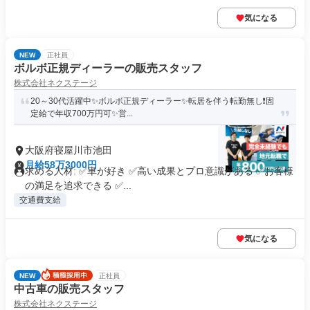
気になる
NEW
正社員
ボルボ正規ディーラーの販売スタッフ
株式会社ネクステージ
20～30代活躍中✨ボルボ正規ディーラー✨転居を伴う転勤無し❗固
定給で年収700万円可✨営...
大阪府寝屋川市池田
月給58万3000円
求める人材: ✅車が好き ✅高い成果とプロ意識がある ✅お客様
の満足を追求できる ✅...
交通費支給
気になる
NEW
正社員
中古車の販売スタッフ
株式会社ネクステージ