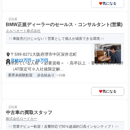
気になる
正社員
BMW正規ディーラーのセールス・コンサルタント(営業)
エルベオート株式会社
車販売だけじゃない！営業として個人が成長できる環境
〒599-8271大阪府堺市中区深井北町
月給23万円～26万円
求めている人材 ＜必要資格＞ ・高卒以上 ・要普通自動車免許
（AT限定可※入社後限定解...
業界未経験歓迎
歩合給あり
+15個
気になる
正社員
中古車の買取スタッフ
株式会社ロードカー
営業デビュー歓迎！反響対応で50％超成約◎高インセンティブ！