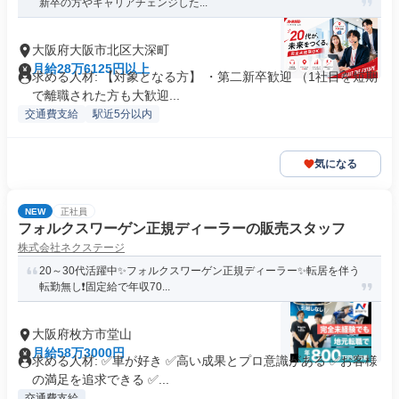
新卒の方やキャリアチェンジした...
大阪府大阪市北区大深町
月給28万6125円以上
求める人材: 【対象となる方】 ・第二新卒歓迎 （1社目を短期
で離職された方も大歓迎...
交通費支給
駅近5分以内
気になる
NEW
正社員
フォルクスワーゲン正規ディーラーの販売スタッフ
株式会社ネクステージ
20～30代活躍中✨フォルクスワーゲン正規ディーラー✨転居を伴う
転勤無し❗固定給で年収70...
大阪府枚方市堂山
月給58万3000円
求める人材: ✅車が好き ✅高い成果とプロ意識がある ✅お客様
の満足を追求できる ✅...
交通費支給