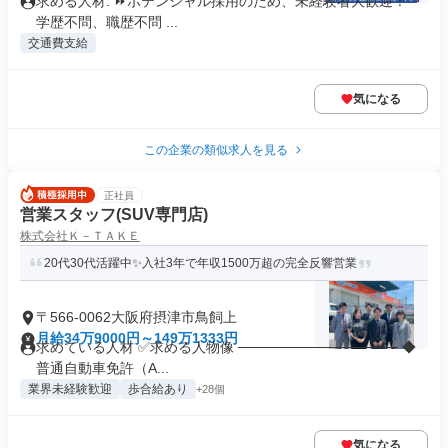
求める人材: ⏩️ポテンシャル採用のため、未経験者大歓迎！ ・
学歴不問、職歴不問 ...
交通費支給
気になる
この企業の類似求人を見る
正社員
営業スタッフ(SUV専門店)
株式会社Ｋ－ＴＡＫＥ
20代30代活躍中✨入社3年で年収1500万超の完全反響営業
〒566-0062大阪府摂津市鳥飼上
月給34万9000円～149万1333円
求めている人材 ✅求める人物像 ──────────────── ◆
普通自動車免許（A...
業界未経験歓迎
歩合給あり
+28個
気になる