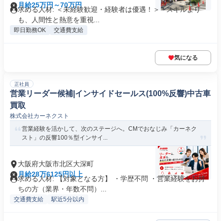
月給25万円～70万円
求める人材: ＜未経験歓迎・経験者は優遇！＞ * スキルより
も、人間性と熱意を重視...
即日勤務OK
交通費支給
気になる
正社員
営業リーダー候補|インサイドセールス(100%反響)中古車
買取
株式会社カーネクスト
営業経験を活かして、次のステージへ。CMでおなじみ「カーネク
スト」の反響100％型インサイ...
大阪府大阪市北区大深町
月給28万6125円以上
求める人材: 【対象となる方】 ・学歴不問 ・営業経験をお持
ちの方（業界・年数不問）...
交通費支給
駅近5分以内