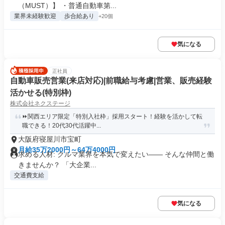
（MUST）】 ・普通自動車第...
業界未経験歓迎
歩合給あり
+20個
気になる
正社員
自動車販売営業(来店対応)|前職給与考慮|営業、販売経験
活かせる(特別枠)
株式会社ネクステージ
⏩️関西エリア限定「特別入社枠」採用スタート！経験を活かして転
職できる！20代30代活躍中...
大阪府寝屋川市宝町
月給35万2000円～64万4000円
求める人材: クルマ業界を本気で変えたい―― そんな仲間と働
きませんか？ 「大企業...
交通費支給
気になる