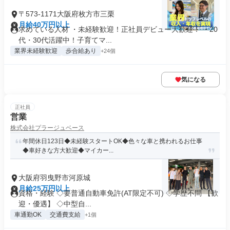
〒573-1171大阪府枚方市三栗
月給40万円以上
求めている人材 ・未経験歓迎！正社員デビュー大歓迎！ ・20
代・30代活躍中！子育てマ...
業界未経験歓迎
歩合給あり
+24個
気になる
正社員
営業
株式会社プラージュベース
年間休日123日◆未経験スタートOK◆色々な車と携われるお仕事
◆車好きな方大歓迎◆マイカー...
大阪府羽曳野市河原城
月給25万円以上
資格・経験 ◇要普通自動車免許(AT限定不可) ◇学歴不問 【歓
迎・優遇】 ◇中型自...
車通勤OK
交通費支給
+1個