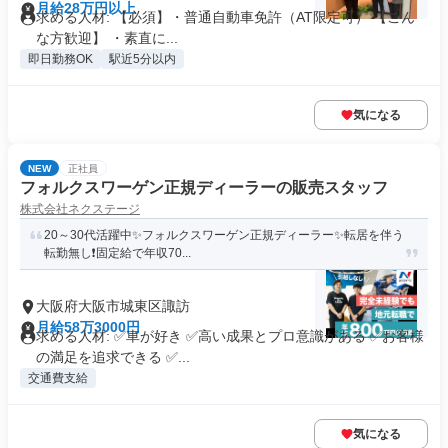
月給28万円以上
求める人材: 【必須】・普通自動車免許（AT限定可） 【こん
な方歓迎】 ・素直に...
即日勤務OK
駅近5分以内
気になる
NEW
正社員
フォルクスワーゲン正規ディーラーの販売スタッフ
株式会社ネクステージ
20～30代活躍中✨フォルクスワーゲン正規ディーラー✨転居を伴う
転勤無し❗固定給で年収70...
大阪府大阪市城東区諏訪
月給58万3000円
求める人材: ✅車が好き ✅高い成果とプロ意識がある ✅お客様
の満足を追求できる ✅...
交通費支給
気になる