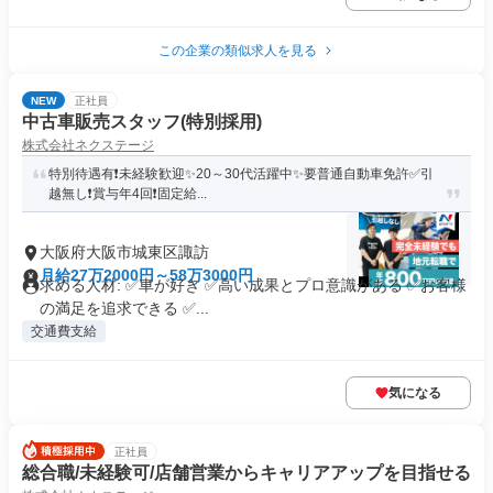
この企業の類似求人を見る
NEW
正社員
中古車販売スタッフ(特別採用)
株式会社ネクステージ
特別待遇有❗未経験歓迎✨20～30代活躍中✨要普通自動車免許✅引
越無し❗賞与年4回❗固定給...
大阪府大阪市城東区諏訪
月給27万2000円～58万3000円
求める人材: ✅車が好き ✅高い成果とプロ意識がある ✅お客様
の満足を追求できる ✅...
交通費支給
気になる
正社員
総合職/未経験可/店舗営業からキャリアアップを目指せる