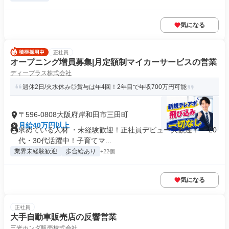
気になる
正社員
オープニング増員募集|月定額制マイカーサービスの営業
ディープラス株式会社
週休2日/火水休み◎賞与は年4回！2年目で年収700万円可能
〒596-0808大阪府岸和田市三田町
月給40万円以上
求めている人材 ・未経験歓迎！正社員デビュー大歓迎！ ・20
代・30代活躍中！子育てマ...
業界未経験歓迎
歩合給あり
+22個
気になる
正社員
大手自動車販売店の反響営業
三光ホンダ販売株式会社