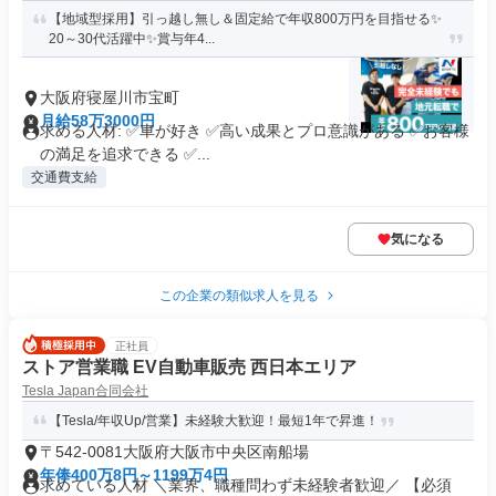
【地域型採用】引っ越し無し＆固定給で年収800万円を目指せる✨
20～30代活躍中✨賞与年4...
大阪府寝屋川市宝町
月給58万3000円
求める人材: ✅車が好き ✅高い成果とプロ意識がある ✅お客様
の満足を追求できる ✅...
交通費支給
気になる
この企業の類似求人を見る
正社員
ストア営業職 EV自動車販売 西日本エリア
Tesla Japan合同会社
【Tesla/年収Up/営業】未経験大歓迎！最短1年で昇進！
〒542-0081大阪府大阪市中央区南船場
年俸400万8円～1199万4円
求めている人材 ＼業界、職種問わず未経験者歓迎／ 【必須