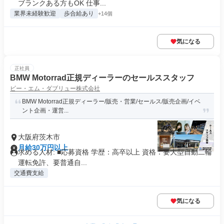
ブランクある方もOK 仕事...
業界未経験歓迎
歩合給あり
+14個
気になる
正社員
BMW Motorrad正規ディーラーのセールススタッフ
ビー・エム・ダブリュー株式会社
BMW Motorrad正規ディーラー/販売・営業/セールス/販売企画/イベ
ント企画・運営...
大阪府茨木市
月給30万円以上
求める人材: ■応募資格 学歴：高卒以上 資格：要大型自動二輪
運転免許、要普通自...
交通費支給
気になる