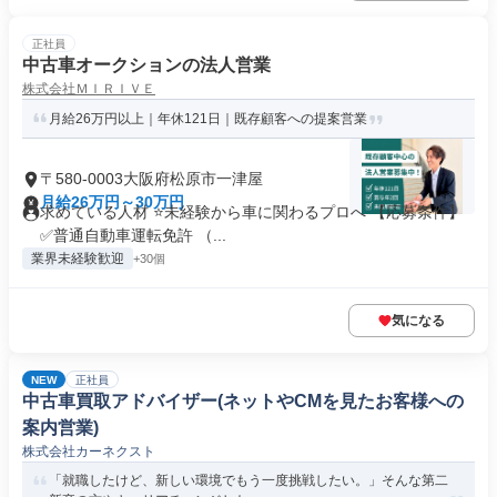
正社員
中古車オークションの法人営業
株式会社ＭＩＲＩＶＥ
月給26万円以上｜年休121日｜既存顧客への提案営業
〒580-0003大阪府松原市一津屋
月給26万円～30万円
求めている人材 ⭐未経験から車に関わるプロへ 【応募条件】
✅普通自動車運転免許 （...
業界未経験歓迎
+30個
気になる
NEW
正社員
中古車買取アドバイザー(ネットやCMを見たお客様への
案内営業)
株式会社カーネクスト
「就職したけど、新しい環境でもう一度挑戦したい。」そんな第二