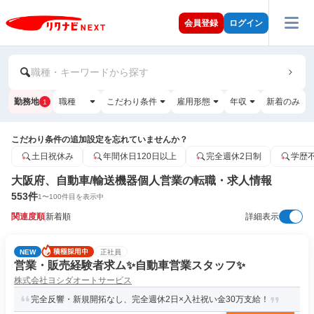
会員登録
ログイン
職種・キーワードから探す
勤務地
職種
こだわり条件
雇用形態
年収
新着のみ
1
こだわり条件の追加設定を忘れていませんか？
土日祝休み
年間休日120日以上
完全週休2日制
学歴
大阪府、自動車/輸送機器個人営業の転職・求人情報
553
件
1
〜
100
件目を表示中
関連度順
新着順
詳細表示
NEW
正社員
営業・販売経験者求ム✨自動車営業スタッフ✨
株式会社ヨシダオートサービス
完全反響・新規開拓なし、完全週休2日×入社祝い金30万支給！