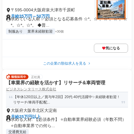
〒595-0004大阪府泉大津市千原町
月給35万円～50万円
求めている人材 ✅必須となる応募条件 ☆*。☆*。☆*。☆*。☆
*。☆*。☆*。 ◆普...
制服あり
業界未経験歓迎
+30個
気になる
この企業の類似求人を見る
正社員
【車業界の経験を活かす】リサーチ&車両管理
ビジネスレンタリース株式会社
【年休120日以上／賞与年2回】20代-40代活躍中✨未経験者歓迎！
リサーチ/車両手配/配...
大阪府大阪市北区大淀南
月給25万円以上
求める人材: 【必須条件】 ⭐️自動車業界経験必須（年数不問）
⭐自動車業界での何ら...
交通費支給