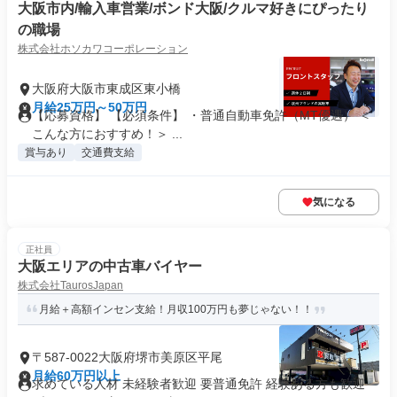
大阪市内/輸入車営業/ボンド大阪/クルマ好きにぴったり
の職場
株式会社ホソカワコーポレーション
大阪府大阪市東成区東小橋
月給25万円～50万円
【応募資格】 【必須条件】 ・普通自動車免許（MT優遇） ＜
こんな方におすすめ！＞ ...
賞与あり
交通費支給
気になる
正社員
大阪エリアの中古車バイヤー
株式会社TaurosJapan
月給＋高額インセン支給！月収100万円も夢じゃない！！
〒587-0022大阪府堺市美原区平尾
月給60万円以上
求めている人材 未経験者歓迎 要普通免許 経験ある方も歓迎