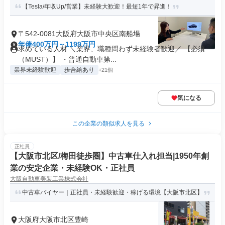
【Tesla/年収Up/営業】未経験大歓迎！最短1年で昇進！
〒542-0081大阪府大阪市中央区南船場
年俸400万円～1199万円
求めている人材 ＼業界、職種問わず未経験者歓迎／ 【必須
（MUST）】 ・普通自動車第...
業界未経験歓迎
歩合給あり
+21個
気になる
この企業の類似求人を見る
正社員
【大阪市北区/梅田徒歩圏】中古車仕入れ担当|1950年創
業の安定企業・未経験OK・正社員
大阪自動車美装工業株式会社
中古車バイヤー｜正社員・未経験歓迎・稼げる環境【大阪市北区】
大阪府大阪市北区豊崎