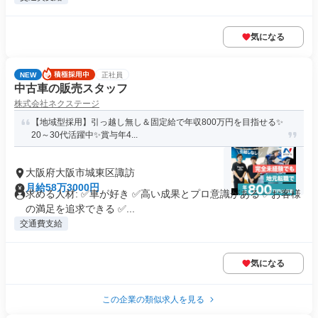
気になる
NEW
正社員
中古車の販売スタッフ
株式会社ネクステージ
【地域型採用】引っ越し無し＆固定給で年収800万円を目指せる✨
20～30代活躍中✨賞与年4...
大阪府大阪市城東区諏訪
月給58万3000円
求める人材: ✅車が好き ✅高い成果とプロ意識がある ✅お客様
の満足を追求できる ✅...
交通費支給
気になる
この企業の類似求人を見る