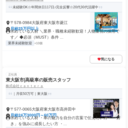
未経験OK☆年間休日117日♪完全反響☆20代30代活躍中
〒578-0984大阪府東大阪市菱江
月給25万円以上
求めている人材 ＼業界・職種未経験歓迎！人物重視の採用で
す／ ◆必須（MUST）条件 ...
業界未経験歓迎
+10個
気になる
正社員
東大阪市|高級車の販売スタッフ
株式会社ｃａｎｔｅｒａ
｜月収50万可｜東大阪
〒577-0065大阪府東大阪市高井田中
月給24万3000円～60万円
求めている人材 ・車の魅力を自分の言葉で伝えたい方 ・「好
き」を強みに成長したい方 ・...