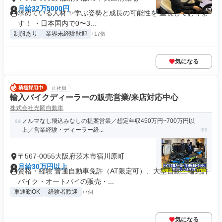
月給32万5000円
求めている人材 ✨学ぶ姿勢と成長の可能性を 重視しておりま
す！ ・日本国内で0〜3...
制服あり
業界未経験歓迎
+17個
気になる
正社員
輸入バイクディーラーの販売営業/来店対応中心
株式会社光岡自動車
ノルマなし飛込みなしの提案営業／想定年収450万円~700万円以
上／営業経験・ディーラー経...
〒567-0055大阪府茨木市宿川原町
月給30万円以上
資格・経験 普通自動車免許（AT限定可）、大型自動二輪免許
バイク・オートバイの販売・...
車通勤OK
経験者歓迎
+7個
気になる