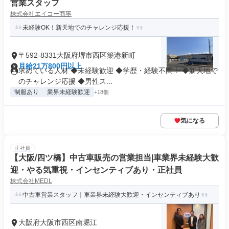
営業スタッフ
株式会社エイコー商事
未経験OK！新天地でのチャレンジ応援！
〒592-8331大阪府堺市西区築港新町
月給21万800円以上
求めている人材 ◆未経験歓迎 ◆学歴・経験不問！ ◆新天地で
のチャレンジ応援 ◆男性ス...
制服あり
業界未経験歓迎
+18個
気になる
正社員
【大阪/四ツ橋】中古車販売の営業担当|車業界未経験大歓
迎・やる気重視・インセンティブあり・正社員
株式会社MEDL
中古車営業スタッフ｜車業界未経験大歓迎・インセンティブあり
大阪府大阪市西区南堀江