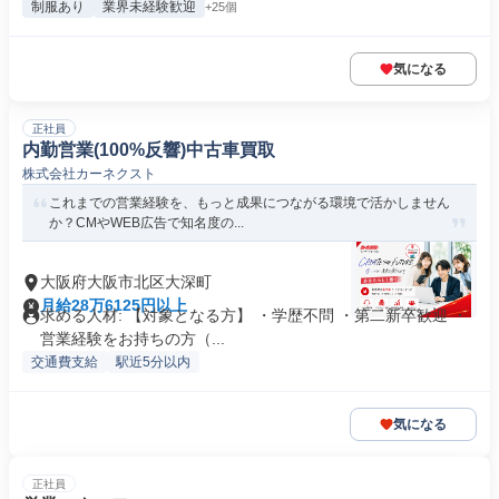
制服あり
業界未経験歓迎
+25個
気になる
正社員
内勤営業(100%反響)中古車買取
株式会社カーネクスト
これまでの営業経験を、もっと成果につながる環境で活かしません
か？CMやWEB広告で知名度の...
大阪府大阪市北区大深町
月給28万6125円以上
求める人材: 【対象となる方】 ・学歴不問 ・第二新卒歓迎 ・
営業経験をお持ちの方（...
交通費支給
駅近5分以内
気になる
正社員