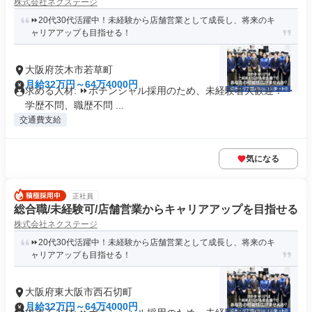
株式会社ネクステージ
⏩️20代30代活躍中！未経験から店舗営業として成長し、将来のキ
ャリアアップも目指せる！
大阪府茨木市若草町
月給32万円～64万4000円
求める人材: ⏩️ポテンシャル採用のため、未経験者大歓迎！ ・
学歴不問、職歴不問 ...
交通費支給
気になる
正社員
総合職/未経験可/店舗営業からキャリアアップを目指せる
株式会社ネクステージ
⏩️20代30代活躍中！未経験から店舗営業として成長し、将来のキ
ャリアアップも目指せる！
大阪府東大阪市西石切町
月給32万円～64万4000円