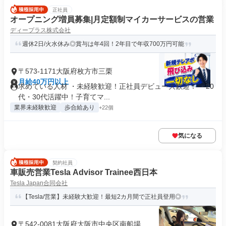
正社員
オープニング増員募集|月定額制マイカーサービスの営業
ディープラス株式会社
週休2日/火水休み◎賞与は年4回！2年目で年収700万円可能
〒573-1171大阪府枚方市三栗
月給40万円以上
求めている人材 ・未経験歓迎！正社員デビュー大歓迎！ ・20
代・30代活躍中！子育てマ...
業界未経験歓迎
歩合給あり
+22個
気になる
契約社員
車販売営業Tesla Advisor Trainee西日本
Tesla Japan合同会社
【Tesla/営業】未経験大歓迎！最短2カ月間で正社員登用◎
〒542-0081大阪府大阪市中央区南船場