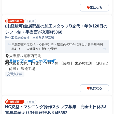
気になる
正社員
(未経験可)金属部品の加工スタッフ/3交代・年休120日の
シフト制・手当面が充実/45368
理化工業株式会社・本社熱処理工場
※履歴書添付必須（応募時）※・物価高の昨今に嬉しい食事補助制
度あり！・未経験から新たな業種...
大阪府八尾市西弓削
月給19万7100円～35万800円
求める人材: 【学歴】 学歴不問 【経験】 未経験歓迎 （あれば
尚可） 製造工場...
交通費支給
気になる
正社員
NC旋盤・マシニング操作スタッフ募集 完全土日休み/
賞与昇給あり/社員旅行あり/45352