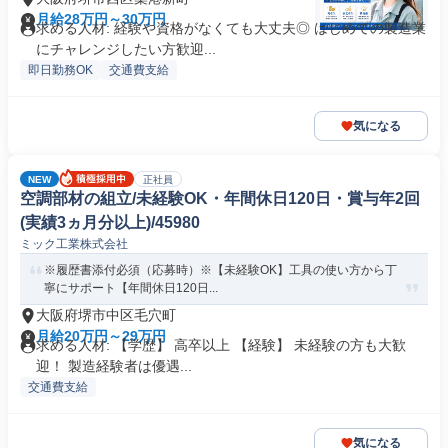
月給28万円～30万円
求める人材: 経験や資格がなくても大丈夫◎ はじめての製造業
にチャレンジしたい方歓迎...
即日勤務OK
交通費支給
気になる
NEW
正社員
空調部材の組立/未経験OK・年間休日120日・賞与年2回
(実績3ヵ月分以上)/45980
ミック工業株式会社
※履歴書添付必須（応募時）※【未経験OK】工具の使い方から丁
寧にサポート【年間休日120日...
大阪府堺市中区毛穴町
月給20万円～29万円
求める人材: 【学歴】 高卒以上 【経験】 未経験の方も大歓
迎！ 製造経験者は優遇...
交通費支給
気になる