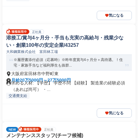
気になる
正社員
溶接工/賞与4ヶ月分・手当も充実の高給与・残業少な
い・創業100年の安定企業/43257
大和鋼業株式会社 富田林工場
※履歴書添付必須（応募時）※昨年度賞与4ヶ月分＋高待遇。！住
宅・家族手当など福利厚生も抜群...
大阪府富田林市中野町東
月給20万5000円～27万5000円
求める人材: 【学歴】 学歴不問 【経験】 製造業の経験必須
（あれば尚可） ・...
交通費支給
気になる
NEW
正社員
メンテナンススタッフ(チーフ候補)