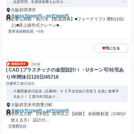
品質管理、生産技術業をお任せ...
大阪府摂津市
月給24万6000円～30万3000円
必要な経験・能力等 【歓迎資格】■フォークリフト運転(1t以
上)■床上操作式クレーン■...
業界未経験歓迎
+6個
気になる
正社員
( CAD )プラスチックの金型設計/Ⅰ・Uターン可/社宅あ
り/年間休日120日/45716
扶桑精工株式会社
※履歴書添付必須（応募時）※【 手当支給の充実 】全員に食事手
当あり！【 賞与年2回あり ...
大阪府茨木市西豊川町
月給25万2200円～28万2200円
求める人材: 【学歴】 高卒以上 【経験】 未経験歓迎（CADが
使える方） 設計の...
交通費支給