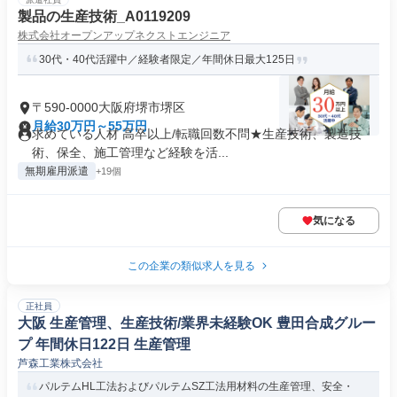
製品の生産技術_A0119209
株式会社オープンアップネクストエンジニア
30代・40代活躍中／経験者限定／年間休日最大125日
〒590-0000大阪府堺市堺区
月給30万円～55万円
求めている人材 高卒以上/転職回数不問★生産技術、製造技
術、保全、施工管理など経験を活...
無期雇用派遣
+19個
気になる
この企業の類似求人を見る
正社員
大阪 生産管理、生産技術/業界未経験OK 豊田合成グルー
プ 年間休日122日 生産管理
芦森工業株式会社
パルテムHL工法およびパルテムSZ工法用材料の生産管理、安全・