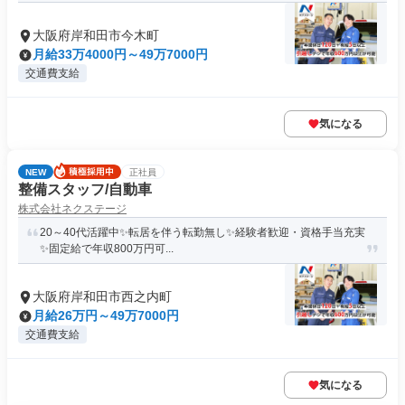
大阪府岸和田市今木町
月給33万4000円～49万7000円
交通費支給
気になる
NEW
正社員
整備スタッフ/自動車
株式会社ネクステージ
20～40代活躍中✨転居を伴う転勤無し✨経験者歓迎・資格手当充実
✨固定給で年収800万円可...
大阪府岸和田市西之内町
月給26万円～49万7000円
交通費支給
気になる