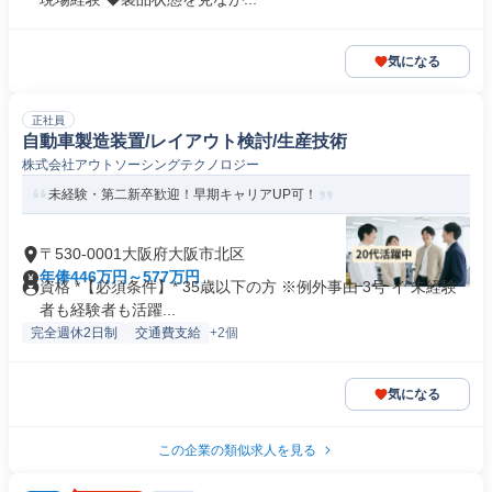
気になる
正社員
自動車製造装置/レイアウト検討/生産技術
株式会社アウトソーシングテクノロジー
未経験・第二新卒歓迎！早期キャリアUP可！
〒530-0001大阪府大阪市北区
年俸446万円～577万円
資格 *【必須条件】* 35歳以下の方 ※例外事由 3号 イ 未経験
者も経験者も活躍...
完全週休2日制
交通費支給
+2個
気になる
この企業の類似求人を見る