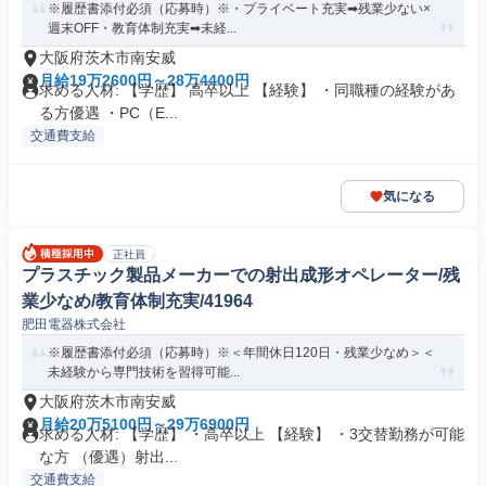
※履歴書添付必須（応募時）※・プライベート充実➡残業少ない×
週末OFF・教育体制充実➡未経...
大阪府茨木市南安威
月給19万2600円～28万4400円
求める人材: 【学歴】 高卒以上 【経験】 ・同職種の経験があ
る方優遇 ・PC（E...
交通費支給
気になる
正社員
プラスチック製品メーカーでの射出成形オペレーター/残
業少なめ/教育体制充実/41964
肥田電器株式会社
※履歴書添付必須（応募時）※＜年間休日120日・残業少なめ＞＜
未経験から専門技術を習得可能...
大阪府茨木市南安威
月給20万5100円～29万6900円
求める人材: 【学歴】 ・高卒以上 【経験】 ・3交替勤務が可能
な方 （優遇）射出...
交通費支給