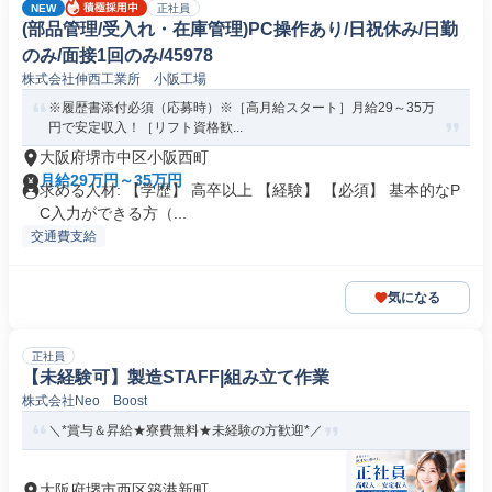
NEW
正社員
(部品管理/受入れ・在庫管理)PC操作あり/日祝休み/日勤
のみ/面接1回のみ/45978
株式会社伸西工業所 小阪工場
※履歴書添付必須（応募時）※［高月給スタート］月給29～35万
円で安定収入！［リフト資格歓...
大阪府堺市中区小阪西町
月給29万円～35万円
求める人材: 【学歴】 高卒以上 【経験】 【必須】 基本的なP
C入力ができる方（...
交通費支給
気になる
正社員
【未経験可】製造STAFF|組み立て作業
株式会社Neo Boost
＼*賞与＆昇給★寮費無料★未経験の方歓迎*／
大阪府堺市西区築港新町