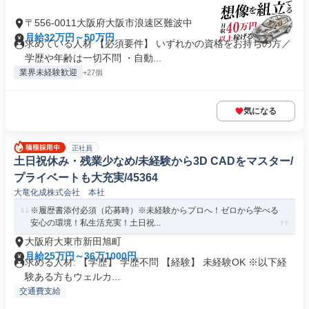
〒556-0011大阪府大阪市浪速区難波中
月給32万円～50万円
求めている人材 【必須要件】 いずれかの資格をお持ちの方／
学歴や年齢は一切不問 ・自動...
業界未経験歓迎
+27個
気になる
正社員
土日祝休み・残業少なめ/未経験から3D CADをマスター/
プライベートも大充実/45364
大竜化成株式会社 本社
※履歴書添付必須（応募時）※未経験からプロへ！ゼロから学べる
安心の環境！私生活充実！土日祝...
大阪府大東市新田旭町
月給25万円～36万1000円
求める人材: 【学歴】 学歴不問 【経験】 未経験OK ※以下経
験ある方もウェルカ...
交通費支給