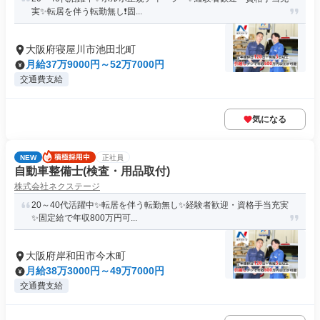
実✨転居を伴う転勤無し❗固...
大阪府寝屋川市池田北町
月給37万9000円～52万7000円
交通費支給
気になる
NEW
正社員
自動車整備士(検査・用品取付)
株式会社ネクステージ
20～40代活躍中✨転居を伴う転勤無し✨経験者歓迎・資格手当充実
✨固定給で年収800万円可...
大阪府岸和田市今木町
月給38万3000円～49万7000円
交通費支給