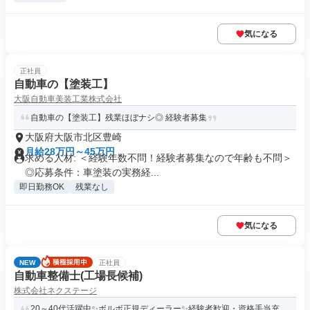
気になる
正社員
自動車の【塗装工】
大阪自動車美装工業株式会社
自動車の【塗装工】残業ほぼナシ◎ 経験者募集
大阪府大阪市北区豊崎
月給28万円～45万円
求める人材: ＜経験年数不問！経験者募集なので年齢も不問＞
◎応募条件：車塗装の実務経...
即日勤務OK
残業なし
気になる
NEW
正社員
自動車整備士(工場長候補)
株式会社ネクステージ
20～40代活躍中✨ボルボ正規ディーラー✨経験者歓迎・資格手当充