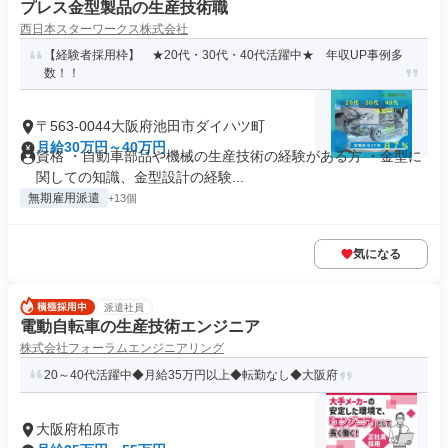
プレス金型製品の生産技術職
西日本スターワークス株式会社
【経験者採用枠】 ★20代・30代・40代活躍中★ 年収UP事例多
数！！
〒563-0044大阪府池田市ダイハツ町
月給30万円～40万円
資格 ・自動車部品や機械の生産技術の経験がある方 ・金型に
関しての知識、金型設計の経験...
無期雇用派遣
+13個
気になる
派遣社員
電動自転車の生産技術エンジニア
株式会社フォーラムエンジニアリング
20～40代活躍中◆月給35万円以上◆転勤なし◆大阪府
大阪府柏原市