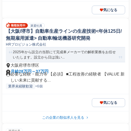
気になる
派遣社員
【大阪/堺市】自動車生産ラインの生産技術<年休125日/
無期雇用派遣> 自動車/輸送機器研究開発
HRプロビジョン株式会社
2025年から設立の当部にて完成車メーカーでの解析業務をお任せ
いたします。設立から日は浅い...
大阪府堺市堺区
月給28万円～37万円
必要な経験・能力等 【必須】 ■工程改善の経験者 【VALUE 新
しい未来に貢献する...
業界未経験歓迎
+6個
気になる
この企業の類似求人を見る
派遣社員