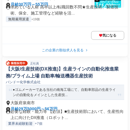
月給30万円～55万円
求めている人材 高卒以上/転職回数不問★生産技術、製造技
術、保全、施工管理など経験を活...
無期雇用派遣
+19個
気になる
この企業の類似求人を見る
正社員
【大阪/生産技術(DX推進)】生産ラインの自動化推進業
務/プライム上場 自動車/輸送機器生産技術
バンドー化学株式会社
●ゴムメーカーである当社の南海工場にて、自動車部品の生産ライ
ンの自動化をメインとした生産技...
大阪府泉南市
月給29万5000円～56万円
必要な経験・能力等 【必須】■生産技術部において、生産性向
上に向けたDX推進（ロボット...
業界未経験歓迎
+7個