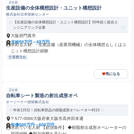
正社員
生産設備の全体構想設計・ユニット構想設計
株式会社日本技術センター
【生産設備の全体構想設計・ユニット構想設計】50年続く総合エ
ンジニアリング企業
大阪府門真市
月給55万円～69万円
求める人材: ・生産設備（産業用機械）の全体構想もしくはユ
ニット構想設計経験
交通費支給
気になる
正社員
自転車シート製造の射出成形オペ
オージーケー技研株式会社
年休125日！自転車部品の樹脂成形オペレーター4515
〒577-0066大阪府東大阪市高井田本通
年俸500万円～600万円
求めている人材 【必須条件】 ◆樹脂射出成形オペレーターの
現場経験 ◆製品状態を見なが...