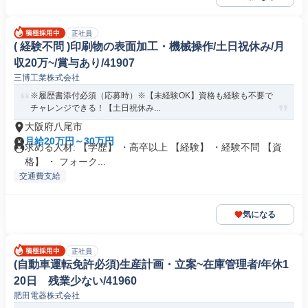
正社員
( 経験不問 )印刷物の表面加工・機械操作/土日祝休み/月
収20万~/賞与あり/41907
三博工業株式会社
※履歴書添付必須（応募時）※【未経験OK】資格も経験も不要で
チャレンジできる！【土日祝休み...
大阪府八尾市
月給20万円～30万円
求める人材: 【学歴】 ・高卒以上 【経験】 ・経験不問 【資
格】 ・ フォーク...
交通費支給
気になる
正社員
(自動車運転免許必須)生産計画・立案~在庫管理者/年休1
20日 残業少ない/41960
肥田電器株式会社