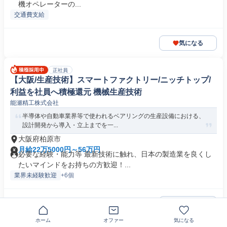
機オペレーターの...
交通費支給
気になる
正社員
【大阪/生産技術】スマートファクトリー/ニッチトップ/
利益を社員へ積極還元 機械生産技術
能瀬精工株式会社
半導体や自動車業界等で使われるベアリングの生産設備における、
設計開発から導入・立上までを一...
大阪府柏原市
月給22万5000円～56万円
必要な経験・能力等 最新技術に触れ、日本の製造業を良くし
たいマインドをお持ちの方歓迎！...
業界未経験歓迎
+6個
気になる
ホーム
オファー
気になる