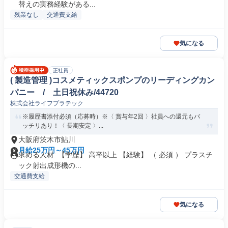
替えの実務経験がある...
残業なし
交通費支給
気になる
正社員
( 製造管理 )コスメティックスポンプのリーディングカン
パニー / 土日祝休み/44720
株式会社ライフプラテック
※履歴書添付必須（応募時）※〈 賞与年2回 〉社員への還元もバ
ッチリあり！〈 長期安定 〉...
大阪府茨木市鮎川
月給25万円～45万円
求める人材: 【学歴】 高卒以上 【経験】 （ 必須 ） プラスチ
ック射出成形機の...
交通費支給
気になる