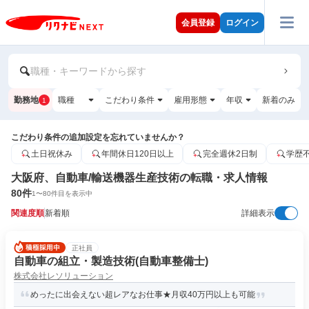
会員登録
ログイン
職種・キーワードから探す
勤務地
職種
こだわり条件
雇用形態
年収
新着のみ
1
こだわり条件の追加設定を忘れていませんか？
土日祝休み
年間休日120日以上
完全週休2日制
学歴
大阪府、自動車/輸送機器生産技術の転職・求人情報
80
件
1
〜
80
件目を表示中
関連度順
新着順
詳細表示
正社員
自動車の組立・製造技術(自動車整備士)
株式会社レソリューション
めったに出会えない超レアなお仕事★月収40万円以上も可能