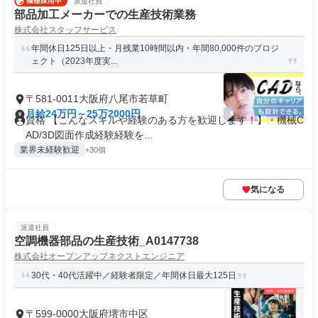
派遣社員
部品加工メーカーでの生産技術業務
株式会社スタッフサービス
年間休日125日以上・月残業10時間以内・年間80,000件のプロジ
ェクト（2023年度実...
〒581-0011大阪府八尾市若草町
月給24万円～25万2000円
資格 【こんなスキルや経験のある方を歓迎します！】・機械C
AD/3D図面作成経験経験を...
業界未経験歓迎
+30個
気になる
派遣社員
空調機器部品の生産技術_A0147738
株式会社オープンアップネクストエンジニア
30代・40代活躍中／経験者限定／年間休日最大125日
〒599-0000大阪府堺市中区