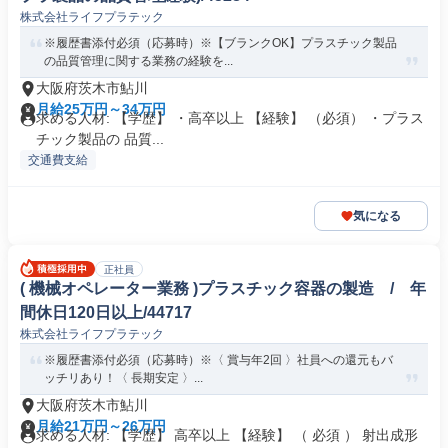
株式会社ライフプラテック
※履歴書添付必須（応募時）※【ブランクOK】プラスチック製品
の品質管理に関する業務の経験を...
大阪府茨木市鮎川
月給25万円～34万円
求める人材: 【学歴】 ・高卒以上 【経験】 （必須） ・プラス
チック製品の 品質...
交通費支給
気になる
正社員
( 機械オペレーター業務 )プラスチック容器の製造 / 年
間休日120日以上/44717
株式会社ライフプラテック
※履歴書添付必須（応募時）※〈 賞与年2回 〉社員への還元もバ
ッチリあり！〈 長期安定 〉...
大阪府茨木市鮎川
月給21万円～26万円
求める人材: 【学歴】 高卒以上 【経験】 （ 必須 ） 射出成形