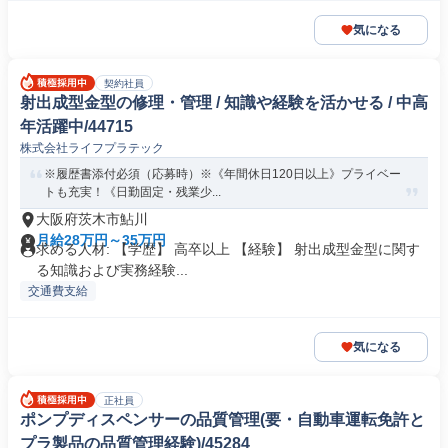
気になる
契約社員
射出成型金型の修理・管理 / 知識や経験を活かせる / 中高
年活躍中/44715
株式会社ライフプラテック
※履歴書添付必須（応募時）※《年間休日120日以上》プライベー
トも充実！《日勤固定・残業少...
大阪府茨木市鮎川
月給28万円～35万円
求める人材: 【学歴】 高卒以上 【経験】 射出成型金型に関す
る知識および実務経験...
交通費支給
気になる
正社員
ポンプディスペンサーの品質管理(要・自動車運転免許と
プラ製品の品質管理経験)/45284