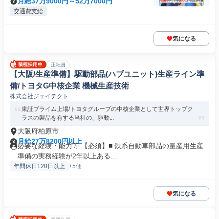
月給37万9000円～52万7000円
交通費支給
気になる
正社員
【大阪/生産準備】駆動部品(ハブユニット)生産ライン準
備/トヨタG中核企業 機械生産技術
株式会社ジェイテクト
東証プライム上場/トヨタグループの中核企業として世界トップク
ラスの製品を有する当社の、駆動...
大阪府柏原市
月給27万8200円以上
必要な経験・能力等 【必須】■ 鉄系自動車部品の量産用生産
準備の実務経験が2年以上ある...
年間休日120日以上
+5個
気になる