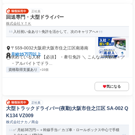
正社員
回送専門・大型ドライバー
株式会社ＹＴＫ
入社祝い金あり✨免許を活かして、次のキャリアへ⭐
〒559-0032大阪府大阪市住之江区南港南
月給35万円以上
求めている人材 【必須】 ・牽引免許 ＼ こんな方大歓迎⭐ ／
・アルバイトでドラ...
資格取得支援あり
+16個
気になる
正社員
大型トラックドライバー(夜勤)大阪市住之江区 SA-002 Q
K134 VZ009
株式会社ナカノ商会
✅️ 月給38万円～＋幹線手当✅️ カゴ車・ロールボックス中心で手積