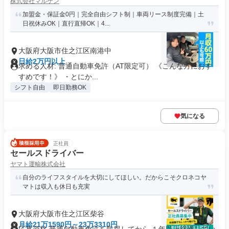
株式会社マルケン
加盟金・保証金0円｜完全自由シフト制｜車両リース制度完備｜土
日祝休みOK｜直行直帰OK｜4...
大阪府大阪市住之江区南港中
日給2万円以上
求める人材: 普通自動車免許（AT限定可） 《こんな方におす
すめです！》 ・とにか...
シフト自由
即日勤務OK
気になる
正社員
セールスドライバー
ヤマト運輸株式会社
自分のライフスタイルを大切にしてほしい。だからこそクロネコヤ
マトは収入も休日も充実
大阪府大阪市住之江区柴谷
月給21万1590円～23万3310円