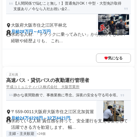
【人間関係で悩むこと無し！】普通免許OK！中型・大型免許取得
支援あり／今なら入社お祝い金2...
大阪府大阪市住之江区平林北
月給28万円～41万円
求める人材: 「トラックに乗ってみたい」から始めてもOK！
経験や経歴よりも、 これ...
気になる
正社員
高速バス・貸切バスの夜勤運行管理者
平成コミュニティバス株式会社 大阪営業所
静かな夜間勤務で、事務業務に専念。深夜の安全を守る司令塔。
〒559-0011大阪府大阪市住之江区北加賀屋
月給24万4228円～32万4421円
求めている人材 責任感を持って、安全運行を支える要として
活躍できる方を歓迎します。 幅...
主婦・主夫歓迎
+24個