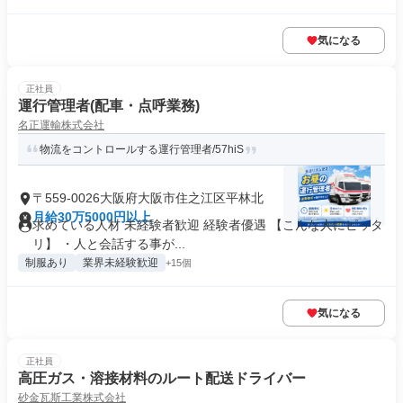
気になる
正社員
運行管理者(配車・点呼業務)
名正運輸株式会社
物流をコントロールする運行管理者/57hiS
〒559-0026大阪府大阪市住之江区平林北
月給30万5000円以上
求めている人材 未経験者歓迎 経験者優遇 【こんな人にピッタ
リ】 ・人と会話する事が...
制服あり
業界未経験歓迎
+15個
気になる
正社員
高圧ガス・溶接材料のルート配送ドライバー
砂金瓦斯工業株式会社