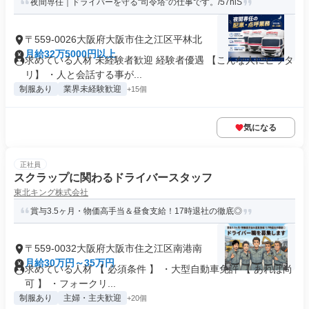
夜間専任｜ドライバーを守る“司令塔”の仕事です。/57hiS
〒559-0026大阪府大阪市住之江区平林北
月給32万5000円以上
求めている人材 未経験者歓迎 経験者優遇 【こんな人にピッタ
リ】 ・人と会話する事が...
制服あり
業界未経験歓迎
+15個
気になる
正社員
スクラップに関わるドライバースタッフ
東北キング株式会社
賞与3.5ヶ月・物価高手当＆昼食支給！17時退社の徹底◎
〒559-0032大阪府大阪市住之江区南港南
月給30万円～35万円
求めている人材 【 必須条件 】 ・大型自動車免許 【 あれば尚
可 】 ・フォークリ...
制服あり
主婦・主夫歓迎
+20個