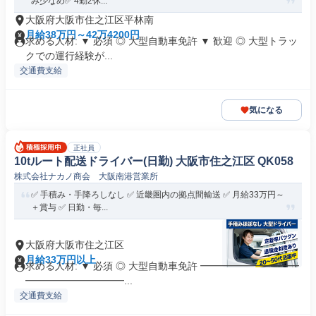
み少なめ✅️ 4勤2休...
大阪府大阪市住之江区平林南
月給38万円～42万4200円
求める人材: ▼ 必須 ◎ 大型自動車免許 ▼ 歓迎 ◎ 大型トラッ
クでの運行経験が...
交通費支給
気になる
正社員
10tルート配送ドライバー(日勤) 大阪市住之江区 QK058
株式会社ナカノ商会 大阪南港営業所
✅ 手積み・手降ろしなし ✅ 近畿圏内の拠点間輸送 ✅ 月給33万円～
＋賞与 ✅ 日勤・毎...
大阪府大阪市住之江区
月給33万円以上
求める人材: ▼ 必須 ◎ 大型自動車免許 ━━━━━━━━━━
━━━━━━━━━━...
交通費支給