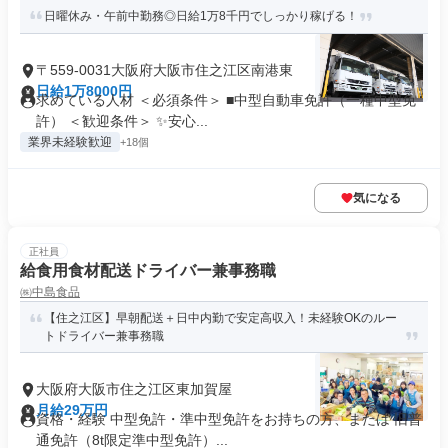
日曜休み・午前中勤務◎日給1万8千円でしっかり稼げる！
〒559-0031大阪府大阪市住之江区南港東
日給1万8000円
求めている人材 ＜必須条件＞ ■中型自動車免許（一種中型免
許） ＜歓迎条件＞ ✨安心...
業界未経験歓迎
+18個
気になる
正社員
給食用食材配送ドライバー兼事務職
㈱中島食品
【住之江区】早朝配送＋日中内勤で安定高収入！未経験OKのルー
トドライバー兼事務職
大阪府大阪市住之江区東加賀屋
月給29万円
資格・経験 中型免許・準中型免許をお持ちの方、または 旧普
通免許（8t限定準中型免許）...