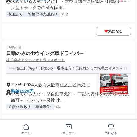
求めている人材 【必須】 ・大型自動車運転免許 【歓迎】 ・
大型トラックでの幹線輸送...
制服あり
資格取得支援あり
+26個
気になる
契約社員
日勤のみの4tウイング車ドライバー
株式会社アクティオトランスポート
✅金土日休み！日勤のみ！退職金有！長距離からの転職にオススメ
〒559-0034大阪府大阪市住之江区南港北
時給1220円
求めている人材 中型自動車免許 ～下記の資格をお持ちの方は
尚可～ ドライバー経験 小...
介護休暇あり
車通勤OK
+8個
気になる
ホーム
オファー
気になる