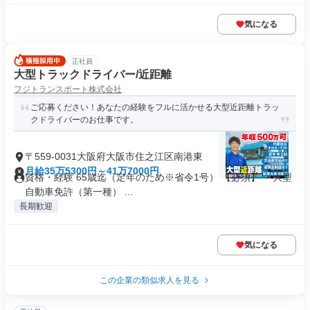
気になる
正社員
大型トラックドライバー/近距離
フジトランスポート株式会社
ご応募ください！あなたの経験をフルに活かせる大型近距離トラッ
クドライバーのお仕事です。
〒559-0031大阪府大阪市住之江区南港東
月給35万5300円～41万7000円
資格・経験 65歳迄（定年のため※省令1号） 【必須】 ・大型
自動車免許（第一種） ...
長期歓迎
気になる
この企業の類似求人を見る