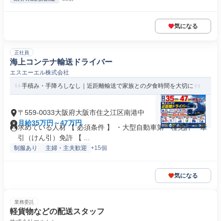
気になる
正社員
海上コンテナ輸送ドライバー
エスエーエル株式会社
手積み・手降ろしなし｜近距離輸送で家族との夕食時間を大切に
〒559-0033大阪府大阪市住之江区南港中
月給35万円～47万円
求めている人材 【 必須条件 】 ・大型自動車第一種免許 ・牽
引（けん引）免許 【 ...
制服あり
主婦・主夫歓迎
+15個
気になる
業務委託
軽貨物などの配送スタッフ