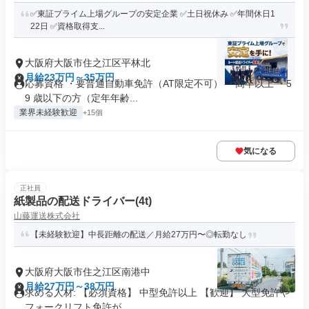
✅東証プライム上場グループの安定企業 ✅土日祝休み ✅年間休日1
22日 ✅資格取得支...
大阪府大阪市住之江区平林北
月給23万円～35万円
応募資格 ・要普通自動車免許（AT限定不可） ・高卒以上 ・5
9 歳以下の方（定年年齢...
業界未経験歓迎
+15個
気になる
正社員
紙製品の配送ドライバー(4t)
山藤運送株式会社
【未経験歓迎】中長距離の配送／月給27万円〜◎転勤なし
大阪府大阪市住之江区南港中
月給27万円～38万円
求める人材: 【必須資格】 中型免許以上 【歓迎】 大型免許や
フォークリフト免許が...