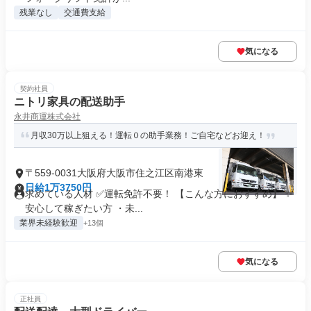
残業なし
交通費支給
気になる
契約社員
ニトリ家具の配送助手
永井商運株式会社
月収30万以上狙える！運転０の助手業務！ご自宅などお迎え！
〒559-0031大阪府大阪市住之江区南港東
日給1万3750円
求めている人材 ✅運転免許不要！ 【こんな方におすすめ】 ✨
安心して稼ぎたい方 ・未...
業界未経験歓迎
+13個
気になる
正社員