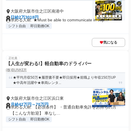
大阪府大阪市住之江区南港中
日給2万3018円
求める人材: ★Must be able to communicate in Jap...
シフト自由
即日勤務OK
気になる
正社員
【人生が変わる!】軽自動車のドライバー
(株)BUNKER
★平均月収50万★履歴書不要★即日採用★前職より年収150万UP
★中高年活躍中★車両レンタ...
大阪府大阪市住之江区浜口東
月給42万円～70万円
求める人材: 【必須条件】 ・普通自動車免許をお持ちの方
【こんな方歓迎】 車なし...
シフト自由
即日勤務OK