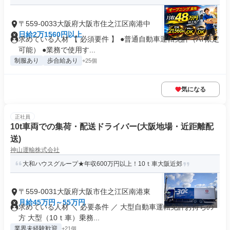
〒559-0033大阪府大阪市住之江区南港中
日給2万1560円以上
求めている人材 【 必須要件 】 ●普通自動車運転免許（AT限定
可能） ●業務で使用す...
制服あり
歩合給あり
+25個
気になる
正社員
10t車両での集荷・配送ドライバー(大阪地場・近距離配
送)
神山運輸株式会社
大和ハウスグループ★年収600万円以上！10ｔ車大阪近郊
〒559-0031大阪府大阪市住之江区南港東
月給45万円～55万円
求めている人材 ＼ 必要条件 ／ 大型自動車運転免許お持ちの
方 大型（10ｔ車）乗務...
業界未経験歓迎
+21個