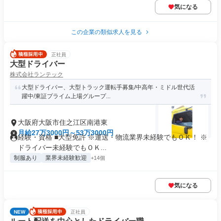
気になる
この企業の類似求人を見る
正社員
大型ドライバー
株式会社ランテック
大型ドライバー、大型トラック運転手募集/中高年・ミドル世代活
躍中/東証プライム上場グループ...
大阪府大阪市住之江区南港東
月給27万3000円～53万3000円
経験・資格 ■大型免許 ※運送・物流業界未経験でもＯＫ！ ※
ドライバー未経験でもＯＫ...
制服あり
業界未経験歓迎
+14個
気になる
NEW
正社員