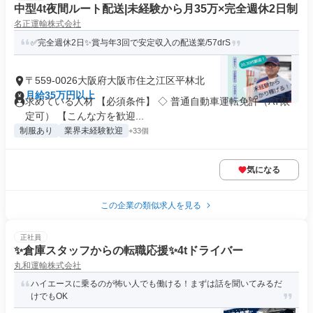
中型4t夜間ルート配送|未経験から月35万×完全週休2日制
名正運輸株式会社
✅完全週休2日✨賞与年3回で安定収入の配送業/57drS
〒559-0026大阪府大阪市住之江区平林北
月給35万円以上
求めている人材 【必須条件】 ◇ 普通自動車運転免許（AT限
定可） 【こんな方を歓迎...
制服あり
業界未経験歓迎
+33個
気になる
この企業の類似求人を見る
正社員
✨倉庫スタッフからの転職応援✨4tドライバー
丸和運輸株式会社
ハイエースに乗るのが怖い人でも働ける！まずは話を聞いてみるだ
けでもOK