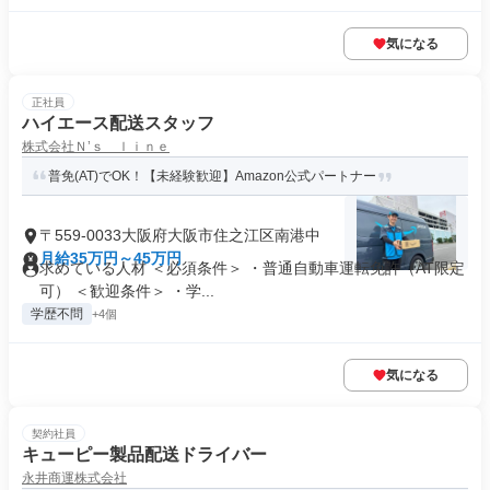
気になる
正社員
ハイエース配送スタッフ
株式会社Ｎ’ｓ ｌｉｎｅ
普免(AT)でOK！【未経験歓迎】Amazon公式パートナー
〒559-0033大阪府大阪市住之江区南港中
月給35万円～45万円
求めている人材 ＜必須条件＞ ・普通自動車運転免許（AT限定
可） ＜歓迎条件＞ ・学...
学歴不問
+4個
気になる
契約社員
キューピー製品配送ドライバー
永井商運株式会社