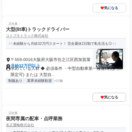
気になる
正社員
大型(8t車)トラックドライバー
コトブキトラック株式会社
未経験から月給32万円スタート！ 完全週休2日制で私生活も◎
〒559-0016大阪府大阪市住之江区西加賀屋
月給32万円以上
求めている人材 ◆ 必須条件 ・中型自動車第一種運転免許(8t
限定可) または 大型自...
制服あり
業界未経験歓迎
+17個
気になる
正社員
夜間専属の配車・点呼業務
名正運輸株式会社