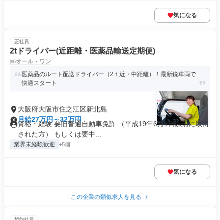
気になる
正社員
2tドライバー(近距離・医薬品輸送定期便)
㈱オール・ワン
医薬品のルート配送ドライバー（2ｔ近・中距離）！最新鋭車両で
快適スタート
大阪府大阪市住之江区新北島
月給27万円～32万円
資格・経験 要旧普通自動車免許 （平成19年6月1日以前に取得
された方） もしくは要中...
業界未経験歓迎
+5個
気になる
この企業の類似求人を見る
契約社員