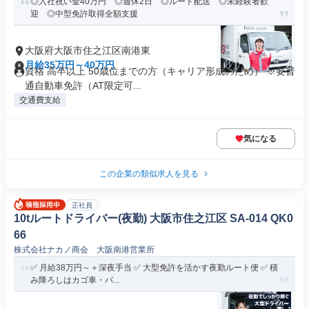
◎入社祝い金40万円 ◎週休2日 ◎ルート配送 ◎未経験者歓
迎 ◎中型免許取得全額支援
大阪府大阪市住之江区南港東
月給35万円～40万円
資格 高卒以上 50歳位までの方（キャリア形成のため） ※要普
通自動車免許（AT限定可...
交通費支給
気になる
この企業の類似求人を見る
正社員
10tルートドライバー(夜勤) 大阪市住之江区 SA-014 QK0
66
株式会社ナカノ商会 大阪南港営業所
✅ 月給38万円～＋深夜手当 ✅ 大型免許を活かす夜勤ルート便 ✅ 積
み降ろしはカゴ車・パ...