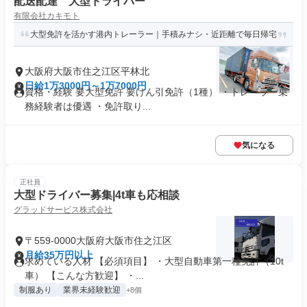
配送配達 大型ドライバー
有限会社カキモト
大型免許を活かす港内トレーラー｜手積みナシ・近距離で毎日帰宅
大阪府大阪市住之江区平林北
日給1万3000円～1万7000円
資格・経験 要大型免許 要けん引免許（1種） ・トレーラー乗
務経験者は優遇 ・免許取り...
気になる
正社員
大型ドライバー募集|4t車も応相談
グラッドサービス株式会社
〒559-0000大阪府大阪市住之江区
月給35万円以上
求めている人材 【必須項目】 ・大型自動車第一種免許（10t
車） 【こんな方歓迎】 ・...
制服あり
業界未経験歓迎
+8個