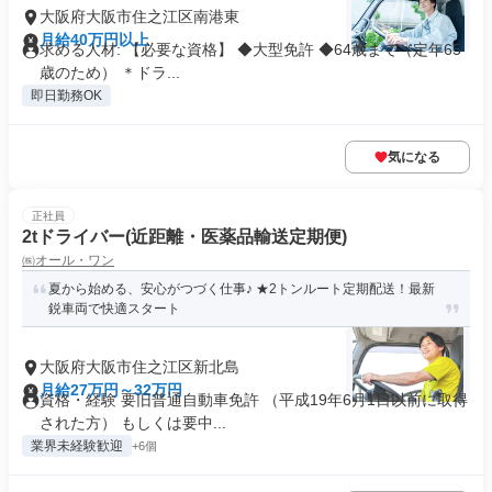
大阪府大阪市住之江区南港東
月給40万円以上
求める人材: 【必要な資格】 ◆大型免許 ◆64歳まで（定年65
歳のため） ＊ドラ...
即日勤務OK
気になる
正社員
2tドライバー(近距離・医薬品輸送定期便)
㈱オール・ワン
夏から始める、安心がつづく仕事♪ ★2トンルート定期配送！最新
鋭車両で快適スタート
大阪府大阪市住之江区新北島
月給27万円～32万円
資格・経験 要旧普通自動車免許 （平成19年6月1日以前に取得
された方） もしくは要中...
業界未経験歓迎
+6個