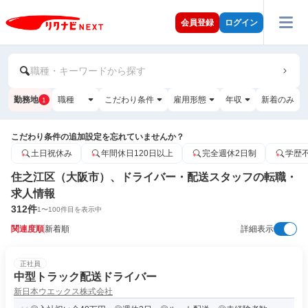
会員登録
ログイン
職種・キーワードから探す
勤務地
職種
こだわり条件
雇用形態
年収
新着のみ
1
こだわり条件の追加設定を忘れていませんか？
土日祝休み
年間休日120日以上
完全週休2日制
学歴
住之江区（大阪市）、ドライバー・配送スタッフの転職・
求人情報
312
件
1
〜
100
件目を表示中
関連度順
新着順
詳細表示
正社員
中型トラック配送ドライバー
新日本ウエックス株式会社