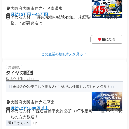
大阪府大阪市住之江区南港東
月給35万円～45万円
求める人材: 「募集職種の経験有無」 未経験OK！ 「応募資
格」 * 必要資格は...
気になる
この企業の類似求人を見る
業務委託
タイヤの配送
株式会社 Trasaburou
未経験OK✨安定した働き方ができるお仕事をお探しの方必見！
大阪府大阪市住之江区泉
月給32万5000円以上
求める人材: * 普通自動車免許必須（AT限定可） * 軽ﾊﾞﾝをお持
ちの方大歓迎！...
週1日からOK
+1個