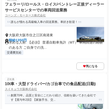
フェラーリ/ロールス・ロイス/ベントレー正規ディーラー
サービスセンターでの車両回送業務
コーンズ・モータース株式会社
誰もが憧れる高級輸入車の回送業務。車好き歓迎！
大阪府大阪市住之江区南港東
時給1350円
求める人材: 【必須】 普通自動車免許（MT） 車両回送の経験
のある方 ご自身での洗...
交通費支給
気になる
正社員
10t車・大型ドライバー/カゴ台車での食品配送(日勤)
スイキュウ大阪株式会社
創業70年。品質と安全にこだわり続け、信頼を築いてきた会社で
す【賞与年2回】【家族手当、交...