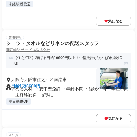
未経験者歓迎
気になる
業務委託
シーツ・タオルなどリネンの配送スタッフ
関西輸送サービス株式会社
【住之江区】稼げる日給16600円以上！中型免許があれば未経験O
K!!
大阪府大阪市住之江区南港東
日給1万6600円
求める人材: ・要中型免許 ・年齢不問 ・経験不問 ・学歴不問
・未経験歓迎 ・経験...
即日勤務OK
気になる
正社員