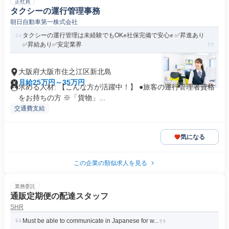
正社員
タクシーの運行管理事務
朝日自動車第一株式会社
タクシーの運行管理は未経験でもOK✊社保完備で安心✊ ✅️昇進あり
✅️昇給あり✅️安定業界
大阪府大阪市住之江区新北島
月給25万円～35万円
求める人材: 【こんな方が活躍中！】 ●旅客の運行管理者資格
をお持ちの方 ※「貨物」...
交通費支給
気になる
この企業の類似求人を見る
業務委託
通販定期便の配達スタッフ
SHR
Must be able to communicate in Japanese for w...