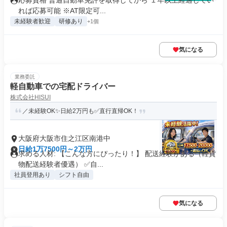
応募資格 普通自動車免許を取得してから １年以上経過してい
れば応募可能 ※AT限定可...
未経験者歓迎
研修あり
+1個
気になる
業務委託
軽自動車での宅配ドライバー
株式会社HISUI
／未経験OK✨日給2万円も✅直行直帰OK！
大阪府大阪市住之江区南港中
日給1万7500円～2万円
求める人材: 【こんな方にぴったり！】 配送経験がある（軽貨
物配送経験者優遇） ✅自...
社員登用あり
シフト自由
気になる