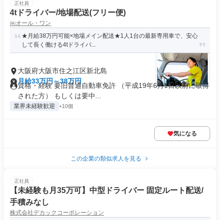
正社員
4tドライバー/地場配送(フリー便)
㈱オール・ワン
★月給38万円可能×地場メイン配送★1人1台の最新専用車で、安心
して長く働ける4tドライバ...
大阪府大阪市住之江区新北島
月給33万円～38万円
資格・経験 要旧普通自動車免許 （平成19年6月1日以前に取得
された方） もしくは要中...
業界未経験歓迎
+10個
気になる
この企業の類似求人を見る
正社員
【未経験も月35万可】中型ドライバー 固定ルート配送/
手積みなし
株式会社デカックコーポレーション