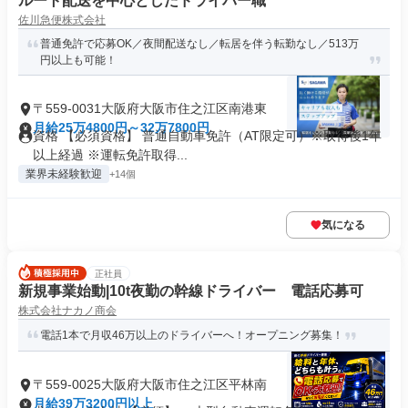
ルート配送を中心としたドライバー職
佐川急便株式会社
普通免許で応募OK／夜間配送なし／転居を伴う転勤なし／513万
円以上も可能！
〒559-0031大阪府大阪市住之江区南港東
月給25万4800円～32万7800円
資格 【必須資格】 普通自動車免許（AT限定可）※取得後1年
以上経過 ※運転免許取得...
業界未経験歓迎
+14個
気になる
正社員
新規事業始動|10t夜勤の幹線ドライバー 電話応募可
株式会社ナカノ商会
電話1本で月収46万以上のドライバーへ！オープニング募集！
〒559-0025大阪府大阪市住之江区平林南
月給39万3200円以上