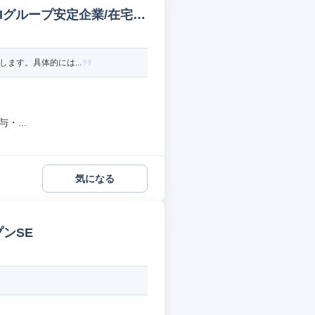
Iグループ安定企業/在宅可
します。具体的には...
・...
気になる
ンSE