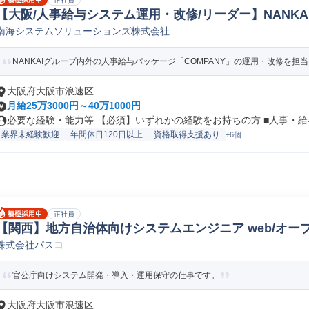
正社員
【大阪/人事給与システム運用・改修/リーダー】NANKA
南海システムソリューションズ株式会社
web/オープンSE
NANKAIグループ内外の人事給与パッケージ「COMPANY」の運用・改修を担当
大阪府大阪市浪速区
月給25万3000円～40万1000円
必要な経験・能力等 【必須】いずれかの経験をお持ちの方 ■人事・給与
業界未経験歓迎
年間休日120日以上
資格取得支援あり
+6個
正社員
【関西】地方自治体向けシステムエンジニア web/オープ
株式会社パスコ
官公庁向けシステム開発・導入・運用保守の仕事です。
大阪府大阪市浪速区