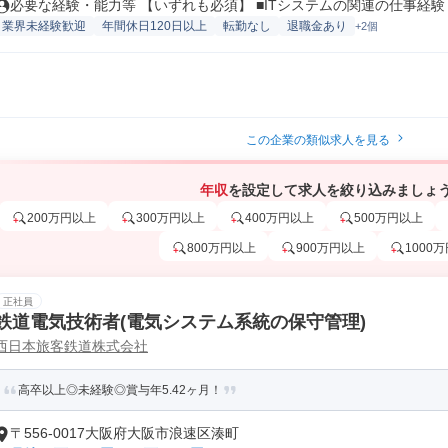
必要な経験・能力等 【いずれも必須】 ■ITシステムの関連の仕事経験（.
業界未経験歓迎
年間休日120日以上
転勤なし
退職金あり
+2個
この企業の類似求人を見る
年収
を設定して求人を絞り込みましょ
200万円以上
300万円以上
400万円以上
500万円以上
800万円以上
900万円以上
1000
正社員
鉄道電気技術者(電気システム系統の保守管理)
西日本旅客鉄道株式会社
高卒以上◎未経験◎賞与年5.42ヶ月！
〒556-0017大阪府大阪市浪速区湊町