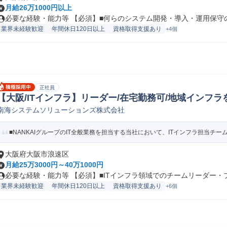
月給26万1000円以上
必要な経験・能力等 【必須】■何らのシステム開発・導入・運用保守の経
業界未経験歓迎
年間休日120日以上
資格取得支援あり
+4個
正社員
【大阪/ITインフラ】リーダー/在宅勤務可/地域インフラ
南海システムソリューションズ株式会社
ンジニア
■NANKAIグループのIT全般業務を担当する当社において、ITインフラ担当チーム
大阪府大阪市浪速区
月給25万3000円～40万1000円
必要な経験・能力等 【必須】■ITインフラ領域でのチームリーダー・プロ
業界未経験歓迎
年間休日120日以上
資格取得支援あり
+6個