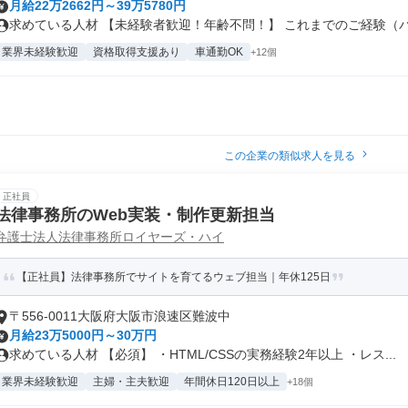
月給22万2662円～39万5780円
求めている人材 【未経験者歓迎！年齢不問！】 これまでのご経験（パー
業界未経験歓迎
資格取得支援あり
車通勤OK
+12個
この企業の類似求人を見る
正社員
法律事務所のWeb実装・制作更新担当
弁護士法人法律事務所ロイヤーズ・ハイ
【正社員】法律事務所でサイトを育てるウェブ担当｜年休125日
〒556-0011大阪府大阪市浪速区難波中
月給23万5000円～30万円
求めている人材 【必須】 ・HTML/CSSの実務経験2年以上 ・レス...
業界未経験歓迎
主婦・主夫歓迎
年間休日120日以上
+18個