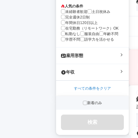
人気の条件
未経験者歓迎
土日祝休み
完全週休2日制
年間休日120日以上
在宅勤務（リモートワーク）OK
転勤なし
服装自由
年齢不問
学歴不問
語学力を活かせる
雇用形態
年収
すべての条件をクリア
新着のみ
検索