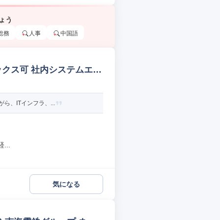
ょう
総務
人事
中国語
ックス可 社内システムエン
、ITインフラ、...
..
気になる