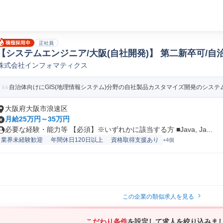
正社員
【システムエンジニア/大阪(自社開発)】 第二新卒可/自治
株式会社インフォマティクス
オープンSE
自治体向けにGIS(地理情報システム)分野の自社製品カスタマイズ開発のシステム
大阪府大阪市浪速区
月給25万円～35万円
必要な経験・能力等 【必須】※いずれかに該当する方 ■Java, Ja...
業界未経験歓迎
年間休日120日以上
資格取得支援あり
+4個
この企業の類似求人を見る
こだわり条件
を設定して求人を絞り込みま