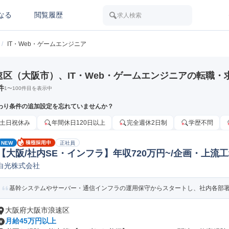
なる
閲覧履歴
求人検索
/
IT・Web・ゲームエンジニア
速区（大阪市）、IT・Web・ゲームエンジニアの転職・
件
1
〜
100
件目を表示中
わり条件の追加設定を忘れていませんか？
土日祝休み
年間休日120日以上
完全週休2日制
学歴不問
NEW
正社員
【大阪/社内SE・インフラ】年収720万円~/企画・上流工程
白光株式会社
内システムエンジニア
基幹システムやサーバー・通信インフラの運用保守からスタートし、社内各部署の課
大阪府大阪市浪速区
月給45万円以上