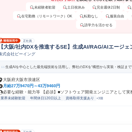
未経験者歓迎
土日祝休み
完全週休2日制
在宅勤務（リモートワーク）OK
転勤なし
服装自由
語学力を活かせる
正社員
【大阪/社内DXを推進するSE】生成AI/RAG/AIエー
株式会社ビーイング
社内システムエンジニア
生成AIを中心とした最先端技術を活用し、弊社のDXを“構想から実装・検証まで”
大阪府大阪市浪速区
月給27万9470円～43万9460円
必要な経験・能力等 【必須】■ソフトウェア開発エンジニアとして実務経
業界未経験歓迎
年間休日120日以上
資格取得支援あり
+3個