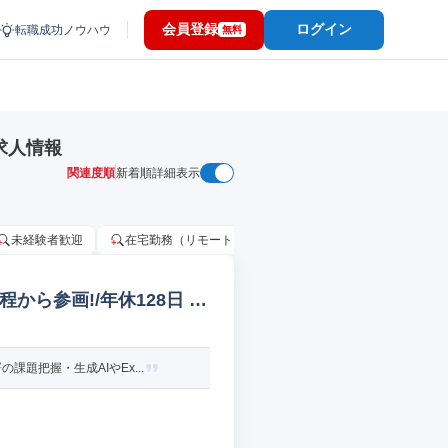
会員登録
ログイン
転職成功ノウハウ
無料
求人情報
関連度順
新着順
詳細表示
未経験者歓迎
在宅勤務（リモートワーク）OK
家賃補助・住宅手当
から参画!/年休128日 社
題把握・生成AIやEx...