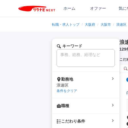
ホーム
オファー
気に
転職・求人トップ
/
大阪府
/
大阪市
/
浪速区
浪
キーワード
129
こだ
勤務地
浪速区
条件をクリア
職種
こだわり条件