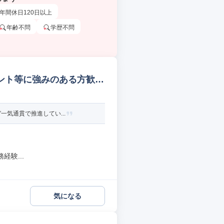
年間休日120日以上
年齢不問
学歴不問
ジェント等に強みのある方歓迎
一気通貫で推進してい...
験...
気になる