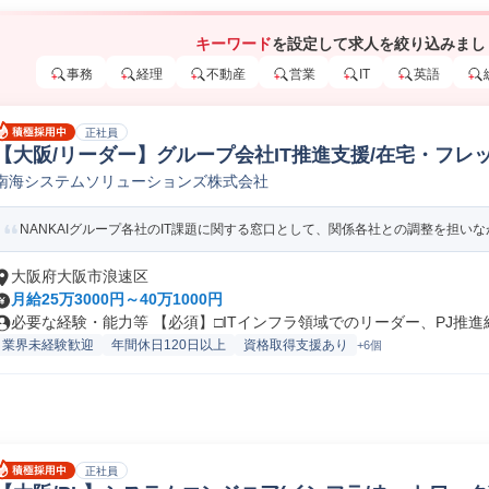
キーワード
を設定して求人を絞り込みまし
事務
経理
不動産
営業
IT
英語
正社員
【大阪/リーダー】グループ会社IT推進支援/在宅・フレ
南海システムソリューションズ株式会社
ジニア
NANKAIグループ各社のIT課題に関する窓口として、関係各社との調整を担いながら
大阪府大阪市浪速区
月給25万3000円～40万1000円
必要な経験・能力等 【必須】□ITインフラ領域でのリーダー、PJ推進経.
業界未経験歓迎
年間休日120日以上
資格取得支援あり
+6個
正社員