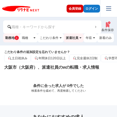
会員登録
ログイン
職種・キーワードから探す
条件保存
勤務地
職種
こだわり条件
派遣社員
年収
新着のみ
1
こだわり条件の追加設定を忘れていませんか？
土日祝休み
年間休日120日以上
完全週休2日制
学歴
大阪市（大阪府）、派遣社員のwの転職・求人情報
条件に合った求人が 0件でした
検索条件を緩めて、再度検索してください