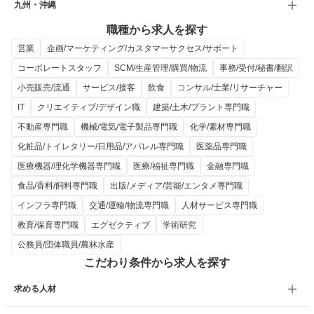
九州・沖縄
職種から求人を探す
営業
企画/マーケティング/カスタマーサクセス/サポート
コーポレートスタッフ
SCM/生産管理/購買/物流
事務/受付/秘書/翻訳
小売販売/流通
サービス/接客
飲食
コンサル/士業/リサーチャー
IT
クリエイティブ/デザイン職
建築/土木/プラント専門職
不動産専門職
機械/電気/電子製品専門職
化学/素材専門職
化粧品/トイレタリー/日用品/アパレル専門職
医薬品専門職
医療機器/理化学機器専門職
医療/福祉専門職
金融専門職
食品/香料/飼料専門職
出版/メディア/芸能/エンタメ専門職
インフラ専門職
交通/運輸/物流専門職
人材サービス専門職
教育/保育専門職
エグゼクティブ
学術研究
公務員/団体職員/農林水産
こだわり条件から求人を探す
求める人材