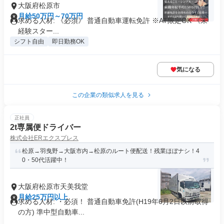
大阪府松原市
月給50万円～70万円
求める人材: 《必須》 普通自動車運転免許 ※AT限定OK 《未
経験スター...
シフト自由
即日勤務OK
気になる
この企業の類似求人を見る
正社員
2t専属便ドライバー
株式会社ERエクスプレス
松原→羽曳野→大阪市内→松原のルート便配送！残業ほぼナシ！4
0・50代活躍中！
大阪府松原市天美我堂
月給25万円以上
求める人材: ・必須！ 普通自動車免許(H19年6月2日以前取得
の方) 準中型自動車...