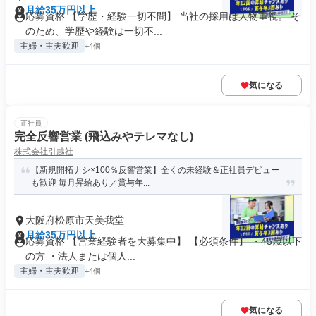
月給35万円以上
応募資格 【学歴・経験一切不問】 当社の採用は人物重視。 そ
のため、学歴や経験は一切不...
主婦・主夫歓迎
+4個
気になる
正社員
完全反響営業 (飛込みやテレマなし)
株式会社引越社
【新規開拓ナシ×100％反響営業】全くの未経験＆正社員デビュー
も歓迎 毎月昇給あり／賞与年...
大阪府松原市天美我堂
月給35万円以上
応募資格 【営業経験者を大募集中】 【必須条件】 ・45歳以下
の方 ・法人または個人...
主婦・主夫歓迎
+4個
気になる