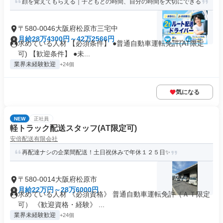
顔を覚えてもらえる｜子どもとの時間、自分の時間を大切にできる
〒580-0046大阪府松原市三宅中
月給28万4300円～42万2566円
求めている人材 【必須条件】 ●普通自動車運転免許(AT限定
可) 【歓迎条件】 ●未...
業界未経験歓迎
+24個
気になる
NEW
正社員
軽トラック配送スタッフ(AT限定可)
安倍配送有限会社
再配達ナシの企業間配送！土日祝休みで年休１２５日✨
〒580-0014大阪府松原市
月給22万円～28万6000円
求めている人材 《必須資格》 普通自動車運転免許（ＡＴ限定
可） 《歓迎資格・経験》 ...
業界未経験歓迎
+24個