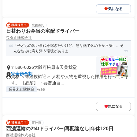
気になる
業務委託
日替わりお弁当の宅配ドライバー
ワタミ株式会社
「子どもの習い事代を稼ぎたいけど、急な熱で休めるか不安」。そ
んな悩みに寄り添う環境がありま...
〒580-0026大阪府松原市天美我堂
完全歩合制
資格 ＜未経験歓迎＞ 人柄や人物を重視した採用を行っていま
す。 【必須】 ・要普通自...
業界未経験歓迎
+21個
気になる
正社員
西濃運輸の2t4tドライバー|再配達なし|年休120日
西濃運輸株式会社