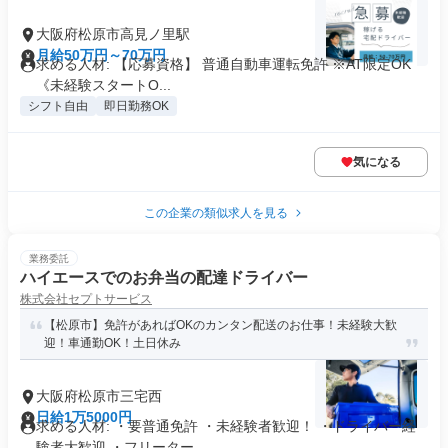
大阪府松原市高見ノ里駅
月給50万円～70万円
求める人材: 【応募資格】 普通自動車運転免許 ※AT限定OK
《未経験スタートO...
シフト自由
即日勤務OK
気になる
この企業の類似求人を見る
業務委託
ハイエースでのお弁当の配達ドライバー
株式会社セプトサービス
【松原市】免許があればOKのカンタン配送のお仕事！未経験大歓
迎！車通勤OK！土日休み
大阪府松原市三宅西
日給1万5000円
求める人材: ・要普通免許 ・未経験者歓迎！ ・ドライバー経
験者大歓迎 ・フリーター...