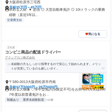
大阪府松原市三宅西
月給35万円～45万円
求める人材: ▼ 必須 ◎ 大型自動車免許 ◎ 10tトラックの乗務
経験（直近5年以...
交通費支給
気になる
正社員
コンビニ商品の配送ドライバー
アクシアロジ株式会社
未経験の方もしっかり指導するので安心して始められます。メリッ
トが充実しているのも嬉しいポイ...
〒580-0013大阪府松原市丹南
月給32万5000円～39万5000円
求める人物像 ◇準中型免許(5t限定不可)をお持ちの方又は200
7年度以前普通免許をお...
制服あり
業界未経験歓迎
+11個