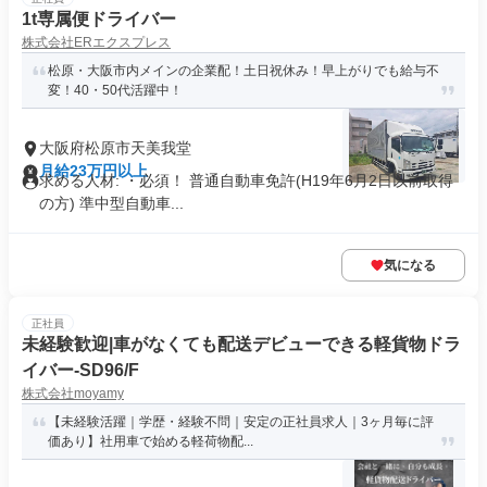
1t専属便ドライバー
株式会社ERエクスプレス
松原・大阪市内メインの企業配！土日祝休み！早上がりでも給与不
変！40・50代活躍中！
大阪府松原市天美我堂
月給23万円以上
求める人材: ・必須！ 普通自動車免許(H19年6月2日以前取得
の方) 準中型自動車...
気になる
正社員
未経験歓迎|車がなくても配送デビューできる軽貨物ドラ
イバー-SD96/F
株式会社moyamy
【未経験活躍｜学歴・経験不問｜安定の正社員求人｜3ヶ月毎に評
価あり】社用車で始める軽荷物配...