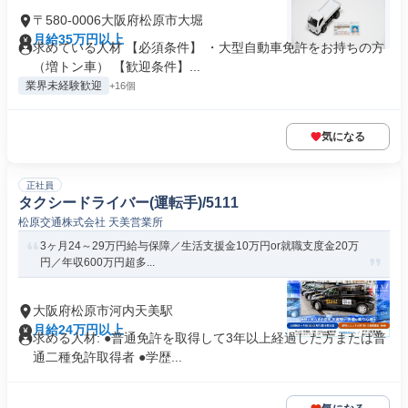
〒580-0006大阪府松原市大堀
月給35万円以上
求めている人材 【必須条件】 ・大型自動車免許をお持ちの方
（増トン車） 【歓迎条件】...
業界未経験歓迎
+16個
気になる
正社員
タクシードライバー(運転手)/5111
松原交通株式会社 天美営業所
3ヶ月24～29万円給与保障／生活支援金10万円or就職支度金20万
円／年収600万円超多...
大阪府松原市河内天美駅
月給24万円以上
求める人材: ●普通免許を取得して3年以上経過した方または普
通二種免許取得者 ●学歴...