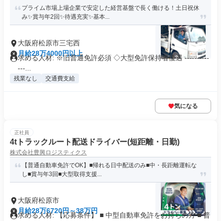
プライム市場上場企業で安定した経営基盤で長く働ける！土日祝休
み✨賞与年2回✨待遇充実✨基本...
大阪府松原市三宅西
月給28万4000円以上
求める人材: ※旧普通免許必須 ◇大型免許保持者優遇 ----------
---...
残業なし
交通費支給
気になる
正社員
4tトラックルート配送ドライバー(短距離・日勤)
株式会社豊興ロジスティクス
【普通自動車免許でOK】■帰れる日中配送のみ■中・長距離運転な
し■賞与年3回■大型取得支援...
大阪府松原市
月給28万6720円～38万円
求める人材: 【応募条件】 ■ 中型自動車免許をお持ちの方 ■ 普