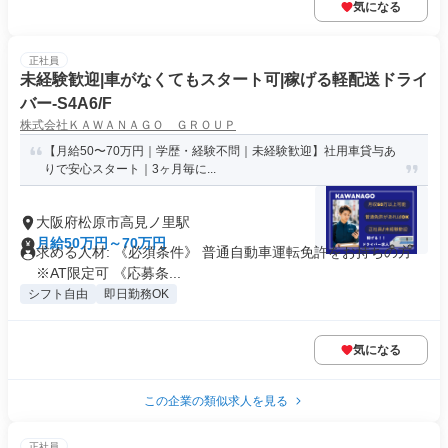
気になる
正社員
未経験歓迎|車がなくてもスタート可|稼げる軽配送ドライ
バー-S4A6/F
株式会社ＫＡＷＡＮＡＧＯ ＧＲＯＵＰ
【月給50〜70万円｜学歴・経験不問｜未経験歓迎】社用車貸与あ
りで安心スタート｜3ヶ月毎に...
大阪府松原市高見ノ里駅
月給50万円～70万円
求める人材: 《必須条件》 普通自動車運転免許をお持ちの方
※AT限定可 《応募条...
シフト自由
即日勤務OK
気になる
この企業の類似求人を見る
正社員