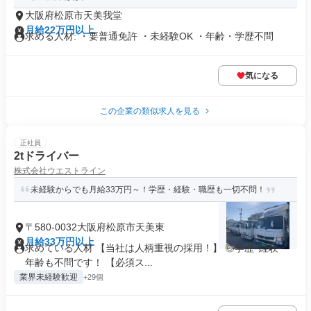
大阪府松原市天美我堂
月給22万円以上
求める人材: ・要普通免許 ・未経験OK ・年齢・学歴不問
気になる
この企業の類似求人を見る
正社員
2tドライバー
株式会社ウエストライン
未経験からでも月給33万円～！学歴・経験・職歴も一切不問！
〒580-0032大阪府松原市天美東
月給33万円以上
求めている人材 【当社は人柄重視の採用！】 ◎学歴･経験・
年齢も不問です！ 【必須ス...
業界未経験歓迎
+29個