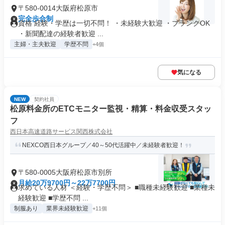
〒580-0014大阪府松原市
完全歩合制
資格 経験・学歴は一切不問！ ・未経験大歓迎 ・ブランクOK
・新聞配達の経験者歓迎 ...
主婦・主夫歓迎
学歴不問
+4個
気になる
NEW
契約社員
松原料金所のETCモニター監視・精算・料金収受スタッ
フ
西日本高速道路サービス関西株式会社
NEXCO西日本グループ／40～50代活躍中／未経験者歓迎！
〒580-0005大阪府松原市別所
月給20万9700円～22万7700円
求めている人材 ＜経験・学歴不問＞ ■職種未経験歓迎 ■業種未
経験歓迎 ■学歴不問 ...
制服あり
業界未経験歓迎
+11個