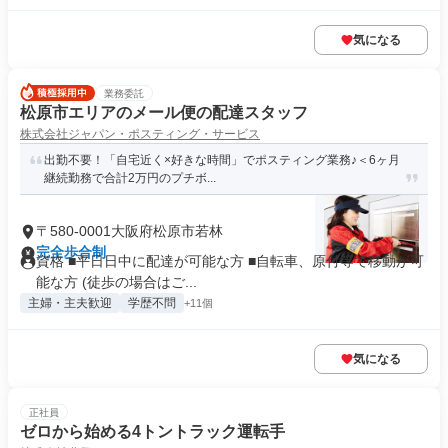
気になる
業務委託
松原市エリアのメール便の配達スタッフ
株式会社ジャパン・ポスティング・サービス
出勤不要！「自宅近く×好きな時間」でポスティング業務♪＜6ヶ月
継続勤務で合計2万円のプチボ...
〒580-0001大阪府松原市若林
完全歩合制
資格 ■平日日中に配達が可能な方 ■自転車、原付等で移動が可
能な方 (徒歩の場合はご...
主婦・主夫歓迎
学歴不問
+11個
気になる
正社員
ゼロから始める4トントラック運転手