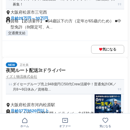
募集！
大阪府松原市三宅西
月給28万円～30万円
資格 【必須要件】 ■64歳以下の方（定年が65歳のため） ■中
型免許（8t限定可、A...
交通費支給
気になる
NEW
正社員
夜間ルート配送3tドライバー
イズミ物流株式会社
ダイセーグループ売上948億円◎50代Crew活躍中！普通免許OK／
月8〜9日休み／資格取...
大阪府松原市河内松原駅
月給37万9520円以上
求める人材: ＜学歴不問！ドライバー未経験者大歓迎！＞ 【必
須条件】 ・大型免許をお...
交通費支給
ホーム
オファー
気になる