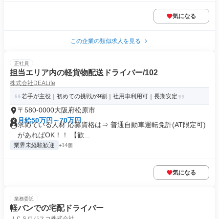
気になる
この企業の類似求人を見る
正社員
担当エリア内の軽貨物配送ドライバー/102
株式会社DEALife
若手が主役｜初めての挑戦が9割｜社用車利用可｜長期安定
〒580-0000大阪府松原市
月給50万円～70万円
求めている人材 応募資格は⇒ 普通自動車運転免許(AT限定可)
があればOK！！ 【歓...
業界未経験歓迎
+14個
気になる
業務委託
軽バンでの宅配ドライバー
ＪＣＳロジスコ株式会社