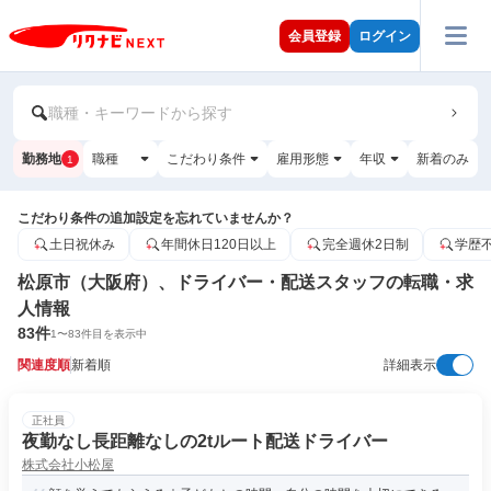
会員登録
ログイン
職種・キーワードから探す
勤務地
職種
こだわり条件
雇用形態
年収
新着のみ
1
こだわり条件の追加設定を忘れていませんか？
土日祝休み
年間休日120日以上
完全週休2日制
学歴
松原市（大阪府）、ドライバー・配送スタッフの転職・求
人情報
83
件
1
〜
83
件目を表示中
関連度順
新着順
詳細表示
正社員
夜勤なし長距離なしの2tルート配送ドライバー
株式会社小松屋