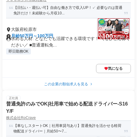
【日払い・週払い可】自由な働き方で収入UP！✓ 必要なのは普通
免許だけ！未経験から月収10...
大阪府松原市
月給50万円～100万円
求める人材: どなたでも活躍できる環境です！ ＼ぜひご応募く
ださい／ ■普通運転免...
即日勤務OK
気になる
この企業の類似求人を見る
正社員
普通免許のみでOK|社用車で始める配送ドライバー-S16
Y/F
株式会社RoCrave
【車なしスタートOK｜社用車貸与あり】普通免許を活かせる軽荷
物配送ドライバー｜月給50〜7...