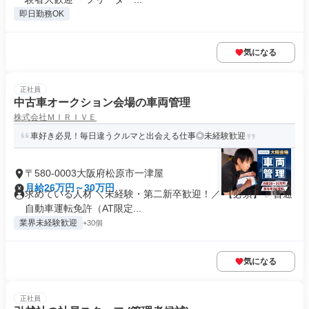
即日勤務OK
気になる
正社員
中古車オークション会場の車両管理
株式会社ＭＩＲＩＶＥ
車好き必見！毎日違うクルマと出会える仕事◎未経験歓迎
〒580-0003大阪府松原市一津屋
月給26万円～30万円
求めている人材 ＼未経験・第二新卒歓迎！／ 【必須】 ✅普通
自動車運転免許（AT限定...
業界未経験歓迎
+30個
気になる
正社員