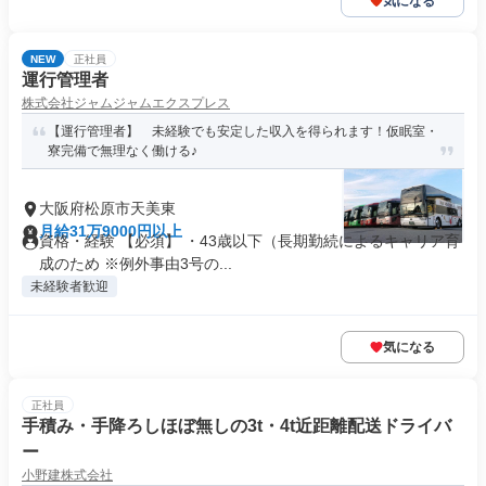
気になる
NEW
正社員
運行管理者
株式会社ジャムジャムエクスプレス
【運行管理者】 未経験でも安定した収入を得られます！仮眠室・
寮完備で無理なく働ける♪
大阪府松原市天美東
月給31万9000円以上
資格・経験 【必須】 ・43歳以下（長期勤続によるキャリア育
成のため ※例外事由3号の...
未経験者歓迎
気になる
正社員
手積み・手降ろしほぼ無しの3t・4t近距離配送ドライバ
ー
小野建株式会社