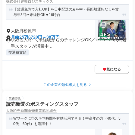
株式会社豊興ロジスティクス
【普通免許で入社OK】⏩日中配送のみ⏩中・長距離運転なし⏩賞
与年3回⏩未経験OK⏩16時台...
大阪府松原市
月給25万6720円～38万円
求める人材: ＼未経験からのチャレンジOK／ ✅20〜30代の若
手スタッフが活躍中 ...
交通費支給
気になる
この企業の類似求人を見る
業務委託
読売新聞のポスティングスタッフ
大阪読売新聞販売事業協同組合
Wワークに◎スキマ時間を有効活用できる！中高年の方（40代、5
0代、60代）も活躍中！