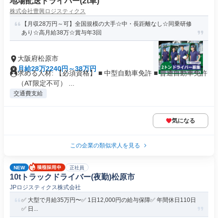
地場配送ドライバー(2t車)
株式会社豊興ロジスティクス
【月収28万円～可】全国規模の大手☆中・長距離なし☆同乗研修
あり☆高月給38万☆賞与年3回
大阪府松原市
月給28万2240円～38万円
求める人材: 【必須資格】 ■ 中型自動車免許 ■ 普通自動車免許
（AT限定不可） ...
交通費支給
気になる
この企業の類似求人を見る
NEW
正社員
10tトラックドライバー(夜勤)松原市
JPロジスティクス株式会社
✅️ 大型で月給35万円〜✅️ 1日12,000円の給与保障✅️ 年間休日110日
✅️ 日...