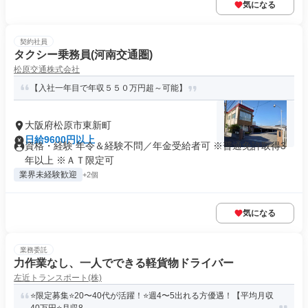
気になる
契約社員
タクシー乗務員(河南交通圏)
松原交通株式会社
【入社一年目で年収５５０万円超～可能】
大阪府松原市東新町
日給9600円以上
資格・経験 年令＆経験不問／年金受給者可 ※普通免許取得3
年以上 ※ＡＴ限定可
業界未経験歓迎
+2個
気になる
業務委託
力作業なし、一人でできる軽貨物ドライバー
左近トランスポート(株)
⭐️限定募集⭐️20〜40代が活躍！⭐️週4〜5出れる方優遇！【平均月収