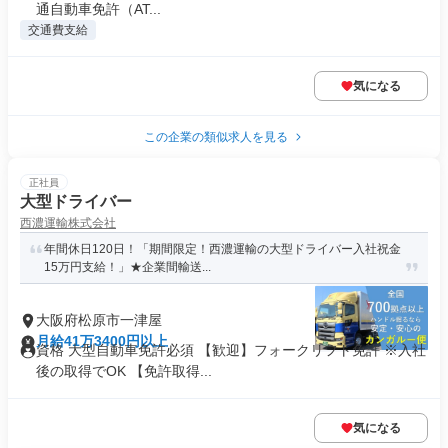
通自動車免許（AT...
交通費支給
気になる
この企業の類似求人を見る
正社員
大型ドライバー
西濃運輸株式会社
年間休日120日！「期間限定！西濃運輸の大型ドライバー入社祝金
15万円支給！」★企業間輸送...
大阪府松原市一津屋
月給41万3400円以上
資格 大型自動車免許必須 【歓迎】フォークリフト免許 ※入社
後の取得でOK 【免許取得...
気になる