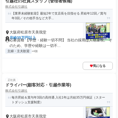
引越社の社員スタッフ (管理者候補)
株式会社引越社
【業界未経験歓迎】最短2年で支店長を目指せる 昇給年12回／賞与
年3回／その他手当など大手...
大阪府松原市天美我堂
月給35万円以上
応募資格 【学歴・経験一切不問】 当社の採用は人物重視。 そ
のため、学歴や経験は一切不...
主婦・主夫歓迎
+4個
気になる
正社員
ドライバー(顧客対応・引越作業等)
株式会社引越社
毎月昇給＆賞与年3回の高待遇 入社1年は月給35万円保証（スター
トダッシュ支援制度）
大阪府松原市天美我堂