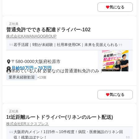
気になる
正社員
普通免許でできる配達ドライバー-102
株式会社KAWANAGOGROUP
若手活躍｜9割が未経験｜社用車使用OK｜未来を見据えられる
〒580-0000大阪府松原市
月給50万円～70万円
求めている人材 必要なのは普通運転免許のみ！
業界未経験歓迎
+13個
気になる
正社員
1t近距離ルートドライバー(リネンのルート配送)
株式会社ERエクスプレス
大阪府内メイン！1日5件～10件程度！病院・医療施設のリネン回
収！残業ほぼナシ！