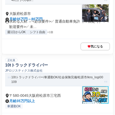
40万円⭐️月収8...
大阪府松原市
月給35万円～80万円
求める人材: ✅<必須要件>✅ 普通自動車免許（AT限定可） ✅<
歓迎要件>✅ 未...
週1日からOK
シフト自由
+1個
気になる
正社員
10tトラックドライバー
JPロジスティクス株式会社
10tトラックドライバー/車通勤OK/社会保険完備/松原市/kns_logi00
109
〒580-0045大阪府松原市三宅西
月給35万円以上
車通勤OK