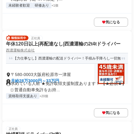
未経験者歓迎
研修あり
+1個
気になる
正社員
年休120日以上|再配達なし|西濃運輸の2t4tドライバー
西濃運輸株式会社
【力仕事なし】西濃運輸の配送ドライバー！手積み手降ろし一切無
〒580-0003大阪府松原市一津屋
月給28万3000円～33万円
求めている人材 ★免許取得支援制度あります！ 【★必須★】
□ 普通自動車免許をお持...
資格取得支援あり
+20個
気になる
正社員