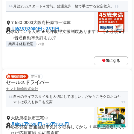
月給25万スタート＋賞与。普通免許一枚で手にする安定収入。
〒580-0003大阪府松原市一津屋
月給28万3000円～33万円
求めている人材 ★免許取得支援制度あります！ 【★必須★】
□ 普通自動車免許をお持...
業界未経験歓迎
+27個
気になる
正社員
セールスドライバー
ヤマト運輸株式会社
自分のライフスタイルを大切にしてほしい。だからこそクロネコヤ
マトは収入も休日も充実
大阪府松原市三宅中
月給21万9590円～23万3310円
応募資格 普通自動車免許を取得してから １年以上経過してい
れば応募可能 ※AT限定可...