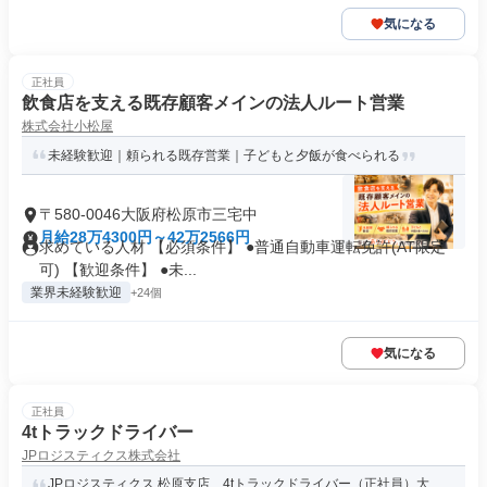
気になる
正社員
飲食店を支える既存顧客メインの法人ルート営業
株式会社小松屋
未経験歓迎｜頼られる既存営業｜子どもと夕飯が食べられる
〒580-0046大阪府松原市三宅中
月給28万4300円～42万2566円
求めている人材 【必須条件】 ●普通自動車運転免許(AT限定
可) 【歓迎条件】 ●未...
業界未経験歓迎
+24個
気になる
正社員
4tトラックドライバー
JPロジスティクス株式会社
JPロジスティクス 松原支店 4tトラックドライバー（正社員）大