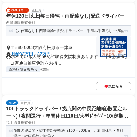
正社員
年休120日以上|毎日帰宅・再配達なし|配送ドライバー
西濃運輸株式会社
【力仕事なし】西濃運輸の配送ドライバー！手積み手降ろし一切無
〒580-0003大阪府松原市一津屋
月給32万円～37万円
求めている人材 ★免許取得支援制度あります！ 【★必須★】
□ 普通自動車免許をお持...
資格取得支援あり
+20個
気になる
NEW
正社員
10t トラックドライバー / 拠点間の中長距離輸送(固定ル
ート) / 夜間運行・年間休日110日/大型ﾄﾞﾗｲﾊﾞｰ10t定期夜
福山通運株式会社
間幹線便(正社員)
夜間の拠点間・短中長距離輸送（100～500km）。2h毎休憩・自社
運行・計画運行で無理な...