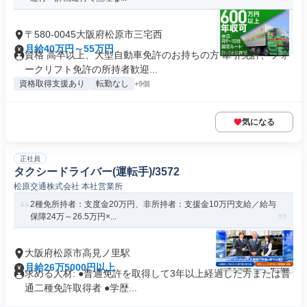
〒580-0045大阪府松原市三宅西
月給40万円～55万円
資格 高卒以上、大型自動車免許のお持ちの方 牽引免許、フォ
ークリフト免許の所持者歓迎...
資格取得支援あり
転勤なし
+9個
気になる
正社員
タクシードライバー(運転手)/3572
松原交通株式会社 本社営業所
2種免所持者：支度金20万円、非所持者：支援金10万円支給／給与
保障24万～26.5万円×...
大阪府松原市高見ノ里駅
月給26万5000円以上
求める人材: ●普通免許を取得して3年以上経過した方または普
通二種免許取得者 ●学歴...