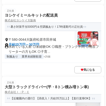
正社員
ヨシケイミールキットの配送員
株式会社ヨシケイ大阪南
暑さ対策手当5000円＆空調服あり！17時退勤可の正社員
〒580-0044大阪府松原市田井城
月給25万円～30万円
求めている人材 ◎未経験OK ◎職歴・ブランク不問 ◎現在フ
リーターの方もOK ◎子育...
制服あり
業界未経験歓迎
+25個
気になる
正社員
大型トラックドライバー(平・8トン積み増トン車)
株式会社Ｉ・P・Ｃ
【近畿圏内の運行】【高収入！月給35万以上】【直行直帰OK】