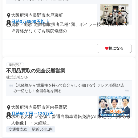
大阪府河内長野市木戸東町
日給3万6500円以上
資格・経験 危険物取扱者乙種4類、ボイラー技士（2級以上）
※資格がなくても病院修繕の...
気になる
業務委託
不用品買取の完全反響営業
株式会社SKN
【未経験から“裁量権を持って自分らしく働ける”】テレアポ/飛び込
み一切なし！全国各地を回る...
大阪府河内長野市河内長野駅
月給50万円～120万円
求める人材: ✅必須：普通自動車運転免許(AT限定可) 【求める
人物像】 ・未経験...
交通費支給
駅近5分以内