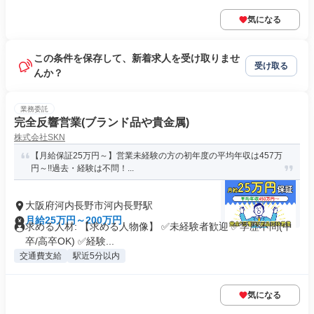
気になる
この条件を保存して、新着求人を受け取りませ
受け取る
んか？
業務委託
完全反響営業(ブランド品や貴金属)
株式会社SKN
【月給保証25万円～】営業未経験の方の初年度の平均年収は457万
円～!!過去・経験は不問！...
大阪府河内長野市河内長野駅
月給25万円～200万円
求める人材: 【求める人物像】 ✅未経験者歓迎 ✅学歴不問(中
卒/高卒OK) ✅経験...
交通費支給
駅近5分以内
気になる