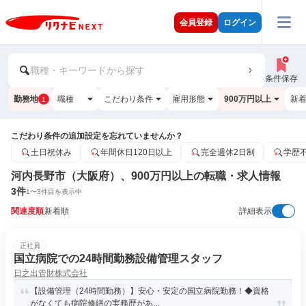
会員登録
ログイン
職種・キーワードから探す
条件保存
勤務地
職種
こだわり条件
雇用形態
900万円以上
新
1
こだわり条件の追加設定を忘れていませんか？
土日祝休み
年間休日120日以上
完全週休2日制
学歴
河内長野市（大阪府）、900万円以上の転職・求人情報
3
件
1
〜
3
件目を表示中
関連度順
新着順
詳細表示
正社員
国立病院での24時間勤務設備管理スタッフ
日之出管財株式会社
【設備管理（24時間勤務）】安心・安定の国立病院勤務！◆資格
がなくても病院修繕の実務歴があ...