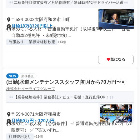
二種免許取得支援有／月給保障有／隔日勤務/女性ドライバー活躍
〒594-0002大阪府和泉市上町
月給18万8320円以上
求めている人材 ・普通自動車免許（取得後3年以上） ・普通
自動車2種免許 ・未経験大歓...
制服あり
業界未経験歓迎
+14個
気になる
NEW
業務委託
(日勤)水道メンテナンススタッフ|初月から70万円〜可
株式会社イーライフグループ
【業界経験者枠】業務委託デビュー応援！直行直帰OK！
〒594-0071大阪府和泉市
月給50万円～120万円
求めている人材 【必須条件】 ✅ 普通運転免許所持者の方（AT
限定可） ✅ 下記いずれ...
社員登用あり
+11個