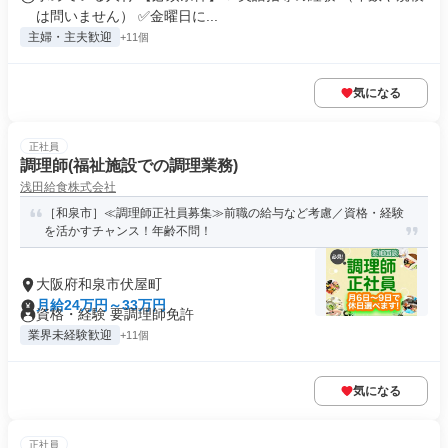
分）
は問いません） ✅金曜日に...
主婦・主夫歓迎
+11個
気になる
正社員
調理師(福祉施設での調理業務)
浅田給食株式会社
［和泉市］≪調理師正社員募集≫前職の給与など考慮／資格・経験
を活かすチャンス！年齢不問！
大阪府和泉市伏屋町
月給24万円～33万円
資格・経験 要調理師免許
業界未経験歓迎
+11個
気になる
正社員