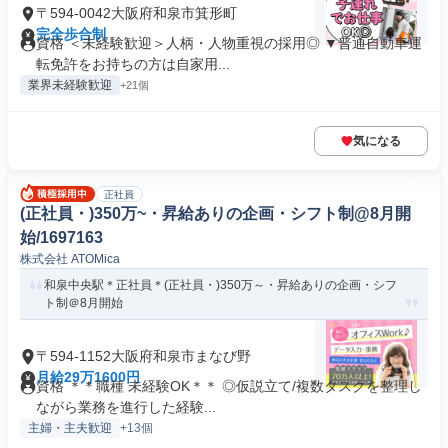
〒594-0042大阪府和泉市箕形町
完全歩合制
資格 ＜未経験歓迎＞人柄・人物重視の採用◎ ▼普通自動車運
転免許をお持ちの方は自家用...
業界未経験歓迎
+21個
気になる
正社員
(正社員・)350万~・昇給ありの企画・シフト制@8月開
始/1697163
株式会社 ATOMica
和泉中央駅＊正社員＊(正社員・)350万～・昇給ありの企画・シフ
ト制＠8月開始
〒594-1152大阪府和泉市まなび野
月給29万1600円
資格 ＊＊職種 未経験OK＊＊ ◎仮説立て/複数タスクを整理し
ながら業務を進行した経験...
主婦・主夫歓迎
+13個