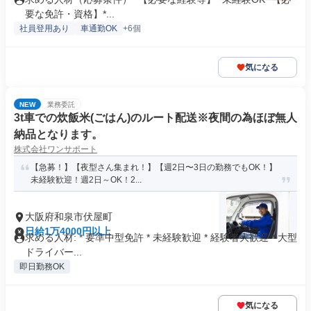
要な免許・資格】*...
社員登用あり
車通勤OK
+6個
気になる
NEW
業務委託
3t車での炊飯米(ごはん)のルート配送※夜間の為ほぼ無人
納品となります。
株式会社ワンサポート
【急募！】【夜型さん集まれ！】【週2日〜3日の勤務でもOK！】
未経験歓迎！週2日～OK！2...
大阪府和泉市伏屋町
日給1万4000円以上
求める人材: * 要準中型免許 * 未経験歓迎 * 経験者大歓迎 * 大型
ドライバー...
即日勤務OK
気になる