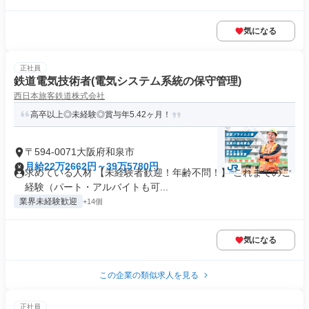
気になる
正社員
鉄道電気技術者(電気システム系統の保守管理)
西日本旅客鉄道株式会社
高卒以上◎未経験◎賞与年5.42ヶ月！
〒594-0071大阪府和泉市
月給22万2662円～39万5780円
求めている人材 【未経験者歓迎！年齢不問！】 これまでのご
経験（パート・アルバイトも可...
業界未経験歓迎
+14個
気になる
この企業の類似求人を見る
正社員