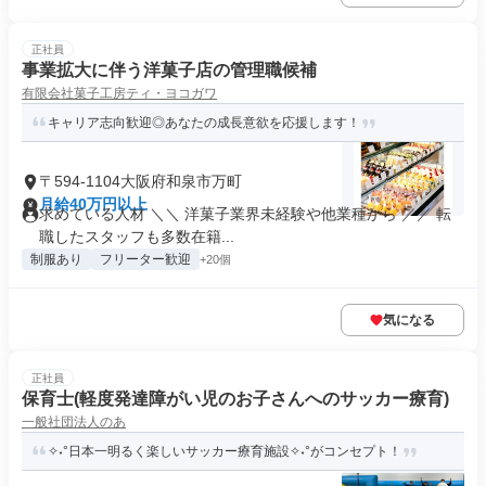
正社員
事業拡大に伴う洋菓子店の管理職候補
有限会社菓子工房ティ・ヨコガワ
キャリア志向歓迎◎あなたの成長意欲を応援します！
〒594-1104大阪府和泉市万町
月給40万円以上
求めている人材 ＼＼ 洋菓子業界未経験や他業種から ／／ 転
職したスタッフも多数在籍...
制服あり
フリーター歓迎
+20個
気になる
正社員
保育士(軽度発達障がい児のお子さんへのサッカー療育)
一般社団法人のあ
✧˖°日本一明るく楽しいサッカー療育施設✧˖°がコンセプト！