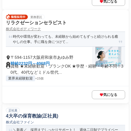
気になる
業務委託
リラクゼーションセラピスト
株式会社ボディワーク
時代や環境が変わっても、未経験から始めてもずっと続けられる癒
やしの仕事。手に職を身につけて...
〒594-1157大阪府和泉市あゆみ野
時給2232円～4068円
資格 ★未経験歓迎・ブランクOK ★学歴・経験・年齢不問！3
0代、40代などミドル世代...
業界未経験歓迎
+15個
気になる
正社員
4大卒の保育教諭(正社員)
株式会社ファイン
＼新着／ 採用までしっかりサポート！ 週休二日制でプライベー