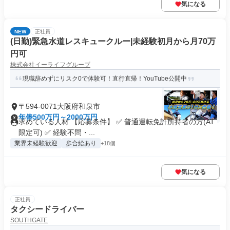
気になる
NEW
正社員
(日勤)緊急水道レスキュークルー|未経験初月から月70万
円可
株式会社イーライフグループ
現職辞めずにリスク0で体験可！直行直帰！YouTube公開中
〒594-0071大阪府和泉市
年俸500万円～2000万円
求めている人材 【応募条件】 ✅ 普通運転免許所持者の方(AT
限定可) ✅ 経験不問・...
業界未経験歓迎
歩合給あり
+18個
気になる
正社員
タクシードライバー
SOUTHGATE