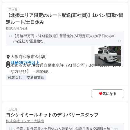
正社員
【北摂エリア限定のルート配送(正社員)】1tバン/日勤×固
定ルート/土日休み
株式会社Next
【月給25万円～/未経験歓迎】普通免許(AT限定可)のみ/平日のみ×1
7時退社可/重量物な...
大阪府和泉市今福町
月給25万円以上
求める人材: ■普通自動車免許（AT限定可）お持ちの方 【こん
な方ぜひ】 ・未経験...
残業なし
交通費支給
気になる
正社員
ヨシケイミールキットのデリバリースタッフ
株式会社ヨシケイ大阪南
＼子育て世代応援／土日休み＆残業なし◎夏手当＆空調服支給！