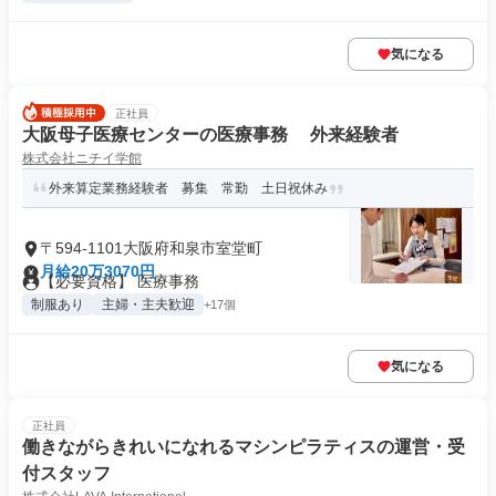
気になる
正社員
大阪母子医療センターの医療事務 外来経験者
株式会社ニチイ学館
外来算定業務経験者 募集 常勤 土日祝休み
〒594-1101大阪府和泉市室堂町
月給20万3070円
【必要資格】 医療事務
制服あり
主婦・主夫歓迎
+17個
気になる
正社員
働きながらきれいになれるマシンピラティスの運営・受
付スタッフ