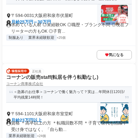
〒594-0031大阪府和泉市伏屋町
月給25万円～30万円
求めている人材 ◎未経験OK ◎職歴・ブランク不問 ◎現在フ
リーターの方もOK ◎子育...
制服あり
業界未経験歓迎
+25個
気になる
正社員
コーナンの販売staff(転居を伴う転勤なし)
コーナン商事株式会社
＜急募のお仕事＞コーナンで働く魅力って？実は…年間休日120日/
平均残業14時間！
〒594-1101大阪府和泉市室堂町
月給23万円以上
資格 ＊高卒以上の方 ＊転職回数不問 ＊子育て世代も活躍中
受け身ではなく、「自ら動...
業界未経験歓迎
+24個