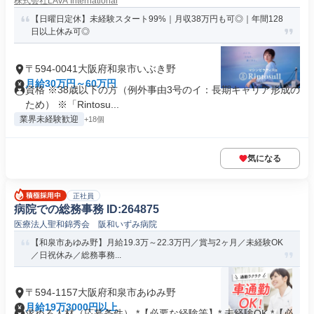
株式会社LAVA International
【日曜日定休】未経験スタート99%｜月収38万円も可◎｜年間128
日以上休み可◎
〒594-0041大阪府和泉市いぶき野
月給30万円～60万円
資格 ※38歳以下の方（例外事由3号のイ：長期キャリア形成の
ため） ※「Rintosu...
業界未経験歓迎
+18個
気になる
正社員
病院での総務事務 ID:264875
医療法人聖和錦秀会 阪和いずみ病院
【和泉市あゆみ野】月給19.3万～22.3万円／賞与2ヶ月／未経験OK
／日祝休み／総務事務...
〒594-1157大阪府和泉市あゆみ野
月給19万3000円以上
求める人材（応募条件） *【必要な経験等】* 未経験OK *【必