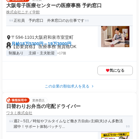
大阪母子医療センターの医療事務 予約窓口
株式会社ニチイ学館
正社員 予約窓口 外来窓口のお仕事です
〒594-1101大阪府和泉市室堂町
月給18万5300円～19万3000円
【必要資格】 医療事務 無資格OK
制服あり
主婦・主夫歓迎
+17個
気になる
この企業の類似求人を見る
業務委託
日替わりお弁当の宅配ドライバー
ワタミ株式会社
週2～5日／時短やフルタイムなど働き方自由♪主婦(夫)さん多数活
躍中！サポート体制バッチリ...