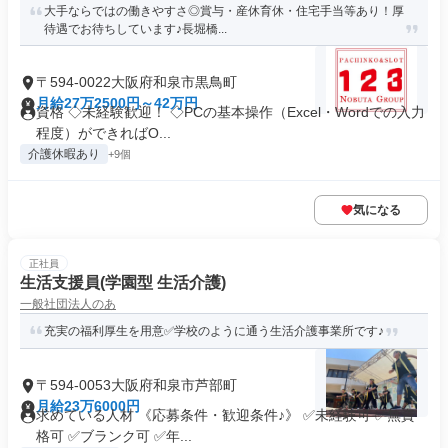
大手ならではの働きやすさ◎賞与・産休育休・住宅手当等あり！厚
待遇でお待ちしています♪長堀橋...
〒594-0022大阪府和泉市黒鳥町
月給27万2500円～42万円
資格 ◇未経験歓迎！ ◇PCの基本操作（Excel・Wordでの入力
程度）ができればO...
介護休暇あり
+9個
気になる
正社員
生活支援員(学園型 生活介護)
一般社団法人のあ
充実の福利厚生を用意✅学校のように通う生活介護事業所です♪
〒594-0053大阪府和泉市芦部町
月給23万6000円
求めている人材 《応募条件・歓迎条件♪》 ✅未経験可 ✅無資
格可 ✅ブランク可 ✅年...