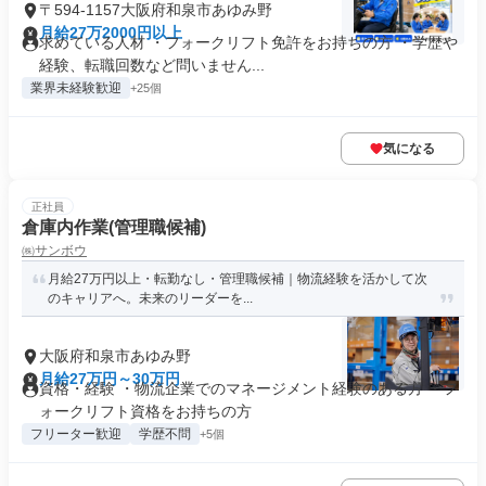
〒594-1157大阪府和泉市あゆみ野
月給27万2000円以上
求めている人材 ・フォークリフト免許をお持ちの方 ・学歴や
経験、転職回数など問いません...
業界未経験歓迎
+25個
気になる
正社員
倉庫内作業(管理職候補)
㈱サンボウ
月給27万円以上・転勤なし・管理職候補｜物流経験を活かして次
のキャリアへ。未来のリーダーを...
大阪府和泉市あゆみ野
月給27万円～30万円
資格・経験 ・物流企業でのマネージメント経験のある方 ・フ
ォークリフト資格をお持ちの方
フリーター歓迎
学歴不問
+5個