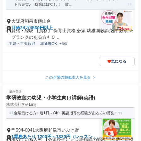
トも充実♪ 残業ほぼなし！ 賞...
大阪府和泉市鶴山台
月給24万4560円以上
資格・経験 【資格】 保育士資格 必須 幼稚園教諭免許 必須 ☆
ブランクのある方もＯ...
主婦・主夫歓迎
車通勤OK
+6個
気になる
この企業の類似求人を見る
業務委託
学研教室の幼児・小学生向け講師(英語)
株式会社学研Link
金曜働ける方✨週1日～OK✨英語指導の経験がある方の募集✨
〒594-0041大阪府和泉市いぶき野
1業務あたり 1200円～1320円（レッスン 60
求めている人材 【必須条件】 ✅英語指導の経験 （年数や規模