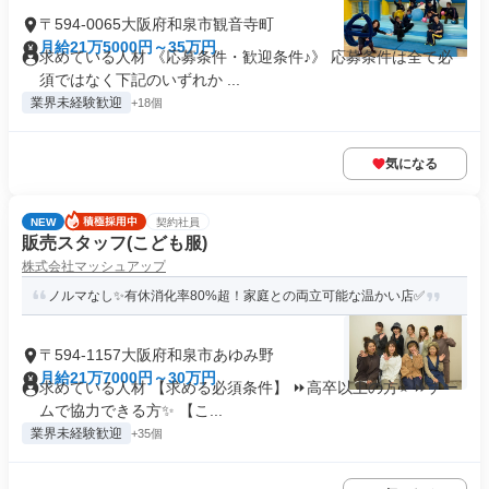
〒594-0065大阪府和泉市観音寺町
月給21万5000円～35万円
求めている人材 《応募条件・歓迎条件♪》 応募条件は全て必
須ではなく下記のいずれか ...
業界未経験歓迎
+18個
気になる
NEW
契約社員
販売スタッフ(こども服)
株式会社マッシュアップ
ノルマなし✨有休消化率80%超！家庭との両立可能な温かい店✅
〒594-1157大阪府和泉市あゆみ野
月給21万7000円～30万円
求めている人材 【求める必須条件】 ⏩高卒以上の方⭐ ⏩チー
ムで協力できる方✨ 【こ...
業界未経験歓迎
+35個