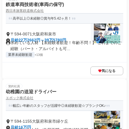
鉄道車両技術者(車両の保守)
西日本旅客鉄道株式会社
高卒以上◎未経験◎賞与年5.42ヶ月！
〒594-0071大阪府和泉市
月給22万2662円～39万5780円
求めている人材 【未経験者歓迎！年齢不問！】 これまでのご
経験（パート・アルバイトも可...
業界未経験歓迎
+13個
気になる
契約社員
幼稚園の送迎ドライバー
エポック株式会社
幅広い年齢のスタッフが活躍中◎未経験歓迎☆ブランクOK♪
〒594-1155大阪府和泉市緑ケ丘
月給16万円