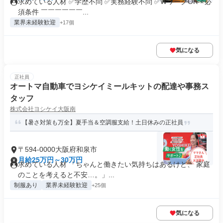
求めている人材 ✅学歴不問 ✅実務経験不問 ✅WワークOK ⭐必
須条件 ￣￣￣￣￣￣...
業界未経験歓迎
+17個
気になる
正社員
オートマ自動車でヨシケイミールキットの配達や事務ス
タッフ
株式会社ヨシケイ大阪南
【暑さ対策も万全】夏手当＆空調服支給！土日休みの正社員
〒594-0000大阪府和泉市
月給25万円～30万円
求めている人材 「ちゃんと働きたい気持ちはあるけど、 家庭
のことを考えると不安…。」...
制服あり
業界未経験歓迎
+25個
気になる