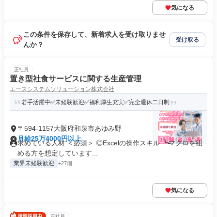
気になる
この条件を保存して、新着求人を受け取りませ
受け取る
んか？
正社員
置き型社食サービスに関する生産管理
エースシステムソリューション株式会社
若手活躍中✅未経験歓迎✅福利厚生充実✅完全週休二日制
〒594-1157大阪府和泉市あゆみ野
月給25万4000円以上
求めている人材 ＜必須＞ ◎Excelの操作スキル ┗マクロを組
める方を想定しています...
業界未経験歓迎
+27個
気になる
正社員