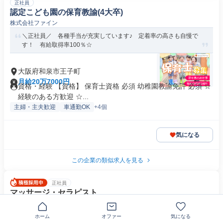
正社員
認定こども園の保育教諭(4大卒)
株式会社ファイン
＼正社員／ 各種手当が充実しています♪ 定着率の高さも自慢で
す！ 有給取得率100％☆
大阪府和泉市王子町
月給20万7000円
資格・経験 【資格】 保育士資格 必須 幼稚園教諭免許 必須 ☆
経験のある方歓迎 ☆...
主婦・主夫歓迎
車通勤OK
+4個
気になる
この企業の類似求人を見る
正社員
マッサージ・セラピスト
株式会社ボディワークセラピストエージェンシー
その手に癒やしの技を身につけて、何歳になっても、日本中どこで
ホーム
オファー
気になる