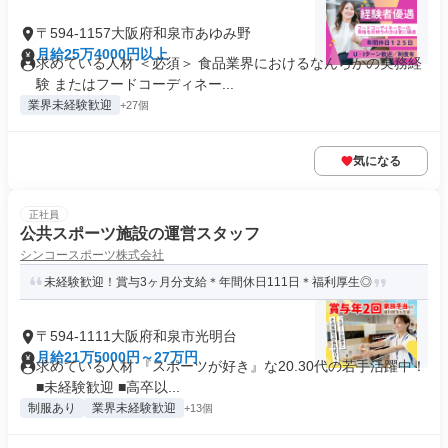
〒594-1157大阪府和泉市あゆみ野
月給25万4000円以上
求めている人材 ＜必須＞ 食品業界におけるなんらかの実務経
験 またはフードコーディネー...
業界未経験歓迎
+27個
気になる
正社員
公共スポーツ施設の運営スタッフ
シンコースポーツ株式会社
未経験歓迎！賞与3ヶ月分支給＊年間休日111日＊福利厚生◎
〒594-1111大阪府和泉市光明台
月給21万5000円～27万円
求めている人材 『スポーツが好き』な20.30代の若手活躍中！
■未経験歓迎 ■高卒以...
制服あり
業界未経験歓迎
+13個