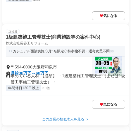
気になる
正社員
1級建築施工管理技士(商業施設等の案件中心)
株式会社長谷工リフォーム
カジュアル面談実施◇月5名限定◇持参物不要・選考意思不問
〒594-0000大阪府和泉市
月給30万円～60万円
求めている人材 【必須】 ・1級建築施工管理技士 （または1級
管工事施工管理技士） ・...
年間休日120日以上
+19個
気になる
この企業の類似求人を見る