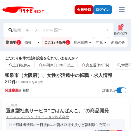
会員登録
ログイン
職種・キーワードから探す
条件保存
勤務地
職種
こだわり条件
雇用形態
年収
新着のみ
1
1
こだわり条件の追加設定を忘れていませんか？
土日祝休み
年間休日120日以上
完全週休2日制
学歴
和泉市（大阪府）、女性が活躍中の転職・求人情報
212
件
1
〜
100
件目を表示中
関連度順
新着順
詳細表示
正社員
置き型社食サービス“ごはんばんこ。”の商品開発
エースシステムソリューション株式会社
✅経験者優遇✅土日祝休み✅資格取得支援など福利厚生充実