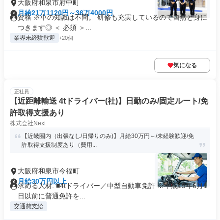
大阪府和泉市府中町
月給21万1120円～36万4000円
資格 ※車の知識は不問。 研修も充実しているので自然と身に
つきます◎ ＜ 必須 ＞...
業界未経験歓迎
+20個
気になる
正社員
【近距離輸送 4tドライバー(社)】日勤のみ/固定ルート/免
許取得支援あり
株式会社Next
【近畿圏内（出張なし/日帰りのみ)】月給30万円～/未経験歓迎/免
許取得支援制度あり（費用...
大阪府和泉市今福町
月給30万円以上
求める人材: ■4tドライバー／中型自動車免許 ※平成19年6月1
日以前に普通免許を...
交通費支給