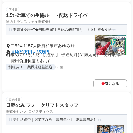
正社員
1.5t~2t車での生協ルート配送ドライバー
関西トランスウェイ株式会社
要普通免許AT◆日勤専属/土日休み/再配達なし！入社祝金支給
〒594-1157大阪府和泉市あゆみ野
月給29万円～35万円
求めている人材 【 必須 】 普通免許(AT限定可) ＊免許取得の
費用負担制度もあり(...
制服あり
業界未経験歓迎
+21個
気になる
契約社員
日勤のみ フォークリフトスタッフ
株式会社ネオ ロジスティクス
男性活躍中｜残業少なめ｜賞与年2回｜決算賞与あり