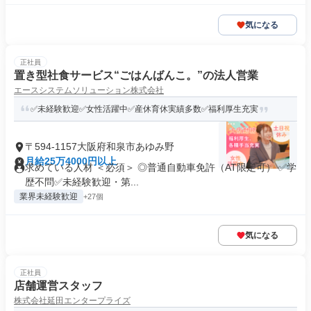
気になる
正社員
置き型社食サービス“ごはんばんこ。”の法人営業
エースシステムソリューション株式会社
✅未経験歓迎✅女性活躍中✅産休育休実績多数✅福利厚生充実
〒594-1157大阪府和泉市あゆみ野
月給25万4000円以上
求めている人材 ＜必須＞ ◎普通自動車免許（AT限定可） ✅学
歴不問✅未経験歓迎・第...
業界未経験歓迎
+27個
気になる
正社員
店舗運営スタッフ
株式会社延田エンタープライズ