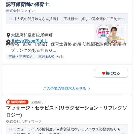
認可保育園の保育士
株式会社ファイン
【人気の低月齢児さん担当】 正社員☆ 嬉しい完全週休二日制☆
大阪府和泉市松尾寺町
月給23万300円以上
資格・経験 【資格】 保育士資格 必須 幼稚園教諭免許 必須 ☆
ブランクのある方もＯ...
主婦・主夫歓迎
車通勤OK
+7個
気になる
この企業の類似求人を見る
業務委託
マッサージ・セラピスト(リラクゼーション・リフレクソ
ロジー)
株式会社ボディワーク
＼ニューライフ応援制度／★家賃補助orシェアハウスの提供あり★