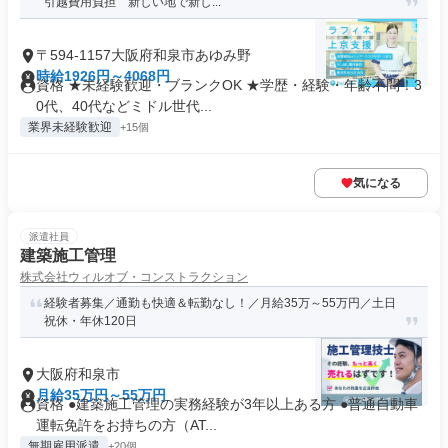
引越費用負担 新しい地で新し...
〒594-1157大阪府和泉市あゆみ野
時給1926円～4068円
資格 ★未経験歓迎・ブランクOK ★学歴・経験・年齢不問！3
0代、40代などミドル世代...
業界未経験歓迎
+15個
気になる
派遣社員
建築施工管理
株式会社ウィルオブ・コンストラクション
経験者募集／通勤も快適＆転勤なし！／月給35万～55万円／土日
祝休・年休120日
大阪府和泉市
月給35万円～55万円
資格 ●建築施工管理の実務経験が3年以上ある方 ●普通自動車
運転免許をお持ちの方（AT...
無期雇用派遣
+20個