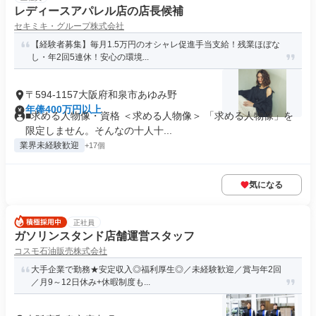
レディースアパレル店の店長候補
セキミキ・グループ株式会社
【経験者募集】毎月1.5万円のオシャレ促進手当支給！残業ほぼな
し・年2回5連休！安心の環境...
〒594-1157大阪府和泉市あゆみ野
年俸400万円以上
■求める人物像・資格 ＜求める人物像＞ 「求める人物像」を
限定しません。そんなの十人十...
業界未経験歓迎
+17個
気になる
正社員
ガソリンスタンド店舗運営スタッフ
コスモ石油販売株式会社
大手企業で勤務★安定収入◎福利厚生◎／未経験歓迎／賞与年2回
／月9～12日休み+休暇制度も...