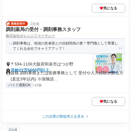
気になる
正社員
調剤薬局の受付・調剤事務スタッフ
株式会社オレンジファーマシー
調剤事務は、地域の患者様との信頼関係の要＊専門職として尊重し
てくれる会社でキャリアアップ！
〒594-1106大阪府和泉市はつが野
月給23万5000円以上
資格 調剤事務または医療事務として 受付や入力経験がある方
(直近3年以内) ※保険請...
バイク通勤OK
+12個
気になる
この企業の類似求人を見る
正社員