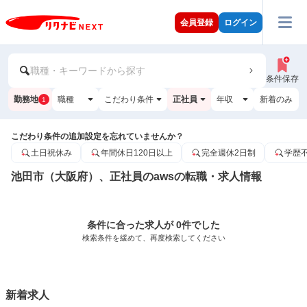
会員登録
ログイン
職種・キーワードから探す
条件保存
勤務地
職種
こだわり条件
正社員
年収
新着のみ
1
こだわり条件の追加設定を忘れていませんか？
土日祝休み
年間休日120日以上
完全週休2日制
学歴
池田市（大阪府）、正社員のawsの転職・求人情報
条件に合った求人が 0件でした
検索条件を緩めて、再度検索してください
新着求人