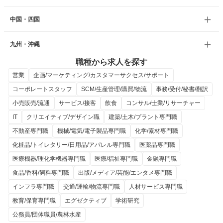
中国・四国
九州・沖縄
職種から求人を探す
営業
企画/マーケティング/カスタマーサクセス/サポート
コーポレートスタッフ
SCM/生産管理/購買/物流
事務/受付/秘書/翻訳
小売販売/流通
サービス/接客
飲食
コンサル/士業/リサーチャー
IT
クリエイティブ/デザイン職
建築/土木/プラント専門職
不動産専門職
機械/電気/電子製品専門職
化学/素材専門職
化粧品/トイレタリー/日用品/アパレル専門職
医薬品専門職
医療機器/理化学機器専門職
医療/福祉専門職
金融専門職
食品/香料/飼料専門職
出版/メディア/芸能/エンタメ専門職
インフラ専門職
交通/運輸/物流専門職
人材サービス専門職
教育/保育専門職
エグゼクティブ
学術研究
公務員/団体職員/農林水産