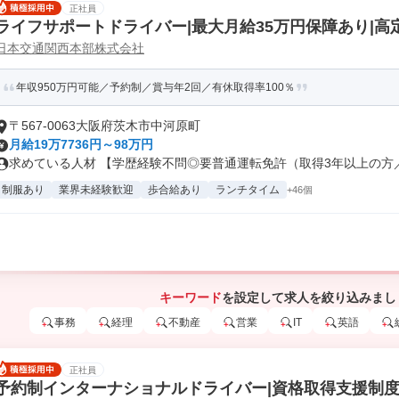
正社員
ライフサポートドライバー|最大月給35万円保障あり|高
日本交通関西本部株式会社
年収950万円可能／予約制／賞与年2回／有休取得率100％
〒567-0063大阪府茨木市中河原町
月給19万7736円～98万円
求めている人材 【学歴経験不問◎要普通運転免許（取得3年以上の方／AT
制服あり
業界未経験歓迎
歩合給あり
ランチタイム
+46個
キーワード
を設定して求人を絞り込みまし
事務
経理
不動産
営業
IT
英語
正社員
予約制インターナショナルドライバー|資格取得支援制