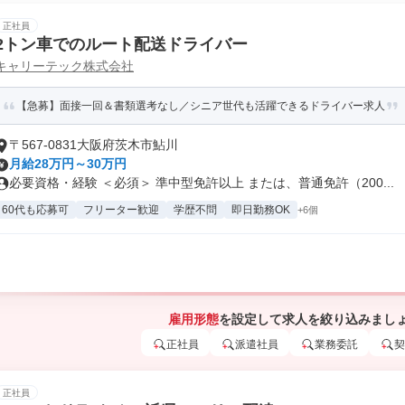
正社員
2トン車でのルート配送ドライバー
キャリーテック株式会社
【急募】面接一回＆書類選考なし／シニア世代も活躍できるドライバー求人
〒567-0831大阪府茨木市鮎川
月給28万円～30万円
必要資格・経験 ＜必須＞ 準中型免許以上 または、普通免許（200...
60代も応募可
フリーター歓迎
学歴不問
即日勤務OK
+6個
雇用形態
を設定して求人を絞り込みまし
正社員
派遣社員
業務委託
契
正社員