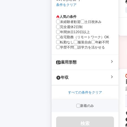
条件をクリア
人気の条件
未経験者歓迎
土日祝休み
完全週休2日制
年間休日120日以上
在宅勤務（リモートワーク）OK
転勤なし
服装自由
年齢不問
学歴不問
語学力を活かせる
雇用形態
年収
すべての条件をクリア
新着のみ
検索