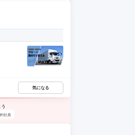
気になる
ょう
約社員