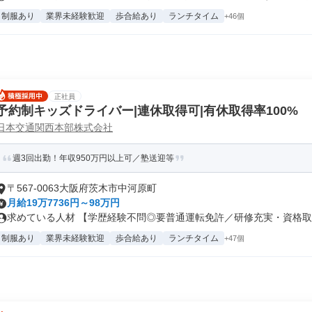
制服あり
業界未経験歓迎
歩合給あり
ランチタイム
+46個
正社員
予約制キッズドライバー|連休取得可|有休取得率100%
日本交通関西本部株式会社
週3回出勤！年収950万円以上可／塾送迎等
〒567-0063大阪府茨木市中河原町
月給19万7736円～98万円
求めている人材 【学歴経験不問◎要普通運転免許／研修充実・資格取得
制服あり
業界未経験歓迎
歩合給あり
ランチタイム
+47個