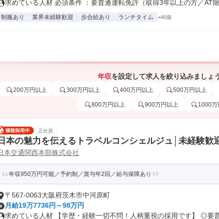
求めている人材 必須条件 ：要普通運転免許（取得3年以上の方／AT限定
制服あり
業界未経験歓迎
歩合給あり
ランチタイム
+46個
年収
を設定して求人を絞り込みましょ
200万円以上
300万円以上
400万円以上
500万円以上
800万円以上
900万円以上
1000
正社員
日本の魅力を伝えるトラベルコンシェルジュ│未経験歓
日本交通関西本部株式会社
年収950万円可能／予約制／賞与年2回／給与保障あり
〒567-0063大阪府茨木市中河原町
月給19万7736円～98万円
求めている人材 【学歴・経験一切不問！人柄重視の採用です】 ◎要普通