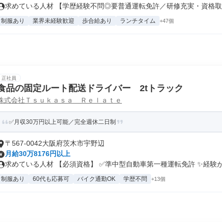
求めている人材 【学歴経験不問◎要普通運転免許／研修充実・資格取得
制服あり
業界未経験歓迎
歩合給あり
ランチタイム
+47個
正社員
食品の固定ルート配送ドライバー 2tトラック
株式会社Ｔｓｕｋａｓａ Ｒｅｌａｔｅ
✅月収30万円以上可能／完全週休二日制
〒567-0042大阪府茨木市宇野辺
月給30万8176円以上
求めている人材 【必須資格】 ✅準中型⾃動⾞第⼀種運転免許 ✨経験が.
制服あり
60代も応募可
バイク通勤OK
学歴不問
+13個