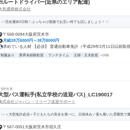
2tルートドライバー(近県のエリア配達)
大和通商株式会社
完全週休2日制！ぶっちゃけ面接でお互い何でも話しましょう！
〒568-0094大阪府茨木市
月給28万6000円～38万8000円
求めている人材 【必須】 普通自動車免許（平成29年3月11日以前取得.
制服あり
業界未経験歓迎
ランチタイム
主婦・主夫歓迎
+29個
契約社員
大型バス運転手(私立学校の送迎バス)_LC190017
株式会社ジャパン・リリーフ送迎サポート
＜大型免許必須＞子どもたちの安全を第一に。日祝休み／落ち着いた雰囲気で
〒567-0051大阪府茨木市宿久庄