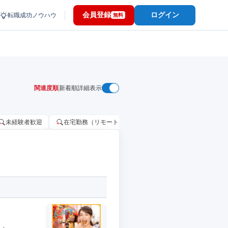
会員登録
ログイン
転職成功ノウハウ
無料
関連度順
新着順
詳細表示
未経験者歓迎
在宅勤務（リモートワーク）OK
家賃補助・住宅手当