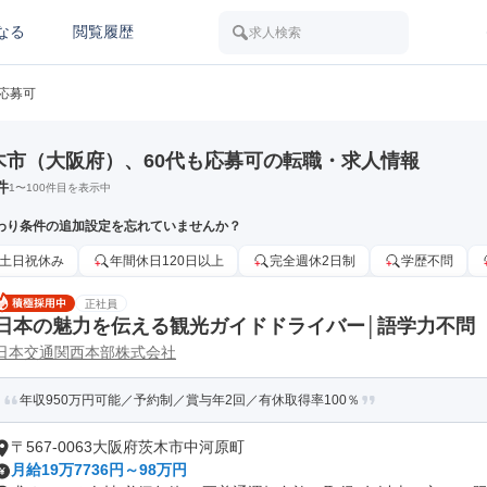
なる
閲覧履歴
求人検索
も応募可
木市（大阪府）、60代も応募可の転職・求人情報
件
1
〜
100
件目を表示中
わり条件の追加設定を忘れていませんか？
土日祝休み
年間休日120日以上
完全週休2日制
学歴不問
正社員
日本の魅力を伝える観光ガイドドライバー│語学力不問
日本交通関西本部株式会社
年収950万円可能／予約制／賞与年2回／有休取得率100％
〒567-0063大阪府茨木市中河原町
月給19万7736円～98万円