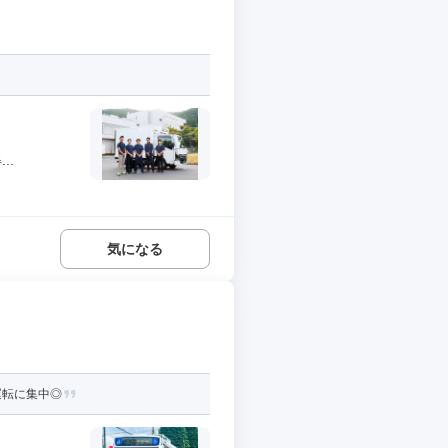
..
気になる
運転に集中◎