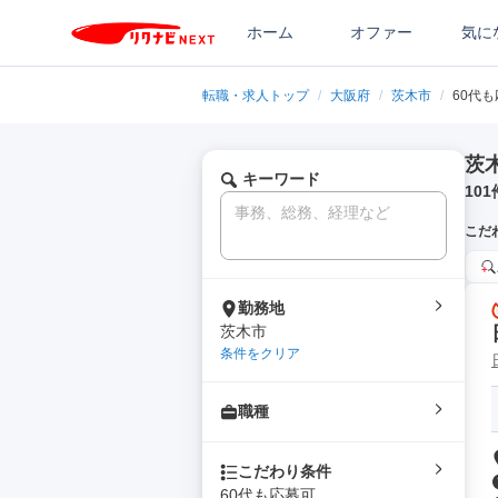
ホーム
オファー
気に
転職・求人トップ
/
大阪府
/
茨木市
/
60代
茨
キーワード
101
こだ
勤務地
茨木市
条件をクリア
職種
こだわり条件
60代も応募可