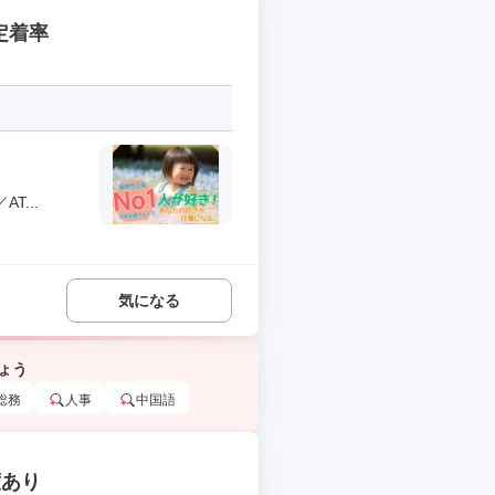
定着率
...
気になる
ょう
総務
人事
中国語
度あり