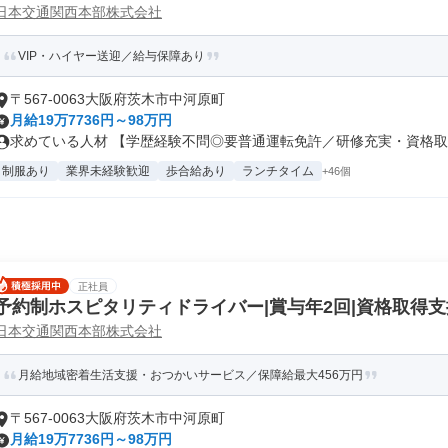
日本交通関西本部株式会社
VIP・ハイヤー送迎／給与保障あり
〒567-0063大阪府茨木市中河原町
月給19万7736円～98万円
求めている人材 【学歴経験不問◎要普通運転免許／研修充実・資格取得
制服あり
業界未経験歓迎
歩合給あり
ランチタイム
+46個
正社員
予約制ホスピタリティドライバー|賞与年2回|資格取得
日本交通関西本部株式会社
月給地域密着生活支援・おつかいサービス／保障給最大456万円
〒567-0063大阪府茨木市中河原町
月給19万7736円～98万円