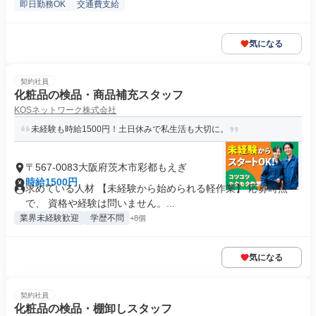
即日勤務OK
交通費支給
気になる
契約社員
化粧品の検品・商品補充スタッフ
KOSネットワーク株式会社
未経験も時給1500円！土日休みで私生活も大切に。
〒567-0083大阪府茨木市彩都もえぎ
時給1500円
求めている人材 【未経験から始められる軽作業】 応募時点
で、 資格や経験は問いません。...
業界未経験歓迎
学歴不問
+8個
気になる
契約社員
化粧品の検品・棚卸しスタッフ