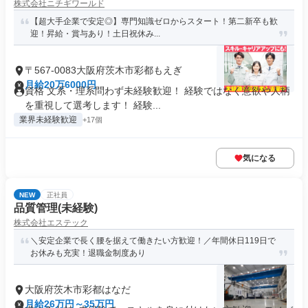
株式会社ニチギワールド
【超大手企業で安定◎】専門知識ゼロからスタート！第二新卒も歓
迎！昇給・賞与あり！土日祝休み...
〒567-0083大阪府茨木市彩都もえぎ
月給20万6000円
資格 文系・理系問わず未経験歓迎！ 経験ではなく意欲や人柄
を重視して選考します！ 経験...
業界未経験歓迎
+17個
気になる
NEW
正社員
品質管理(未経験)
株式会社エステック
＼安定企業で長く腰を据えて働きたい方歓迎！／年間休日119日で
お休みも充実！退職金制度あり
大阪府茨木市彩都はなだ
月給26万円～35万円