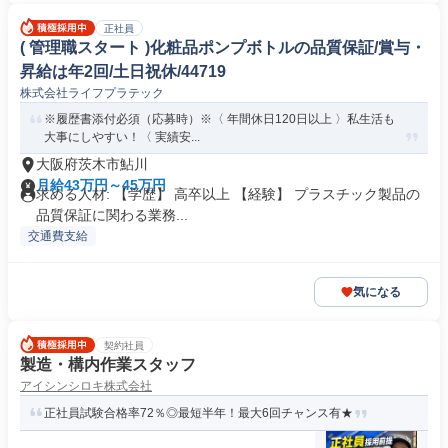
正社員
( 管理職スタート )化粧品ポンプボトルの品質保証/賞与・
昇給は年2回/土日祝休/44719
株式会社ライフプラテック
※履歴書添付必須（応募時）※〈 年間休日120日以上 〉私生活も
大事にしやすい！〈 実績安...
大阪府茨木市鮎川
月給43万円～45万円
求める人材: 【学歴】 高卒以上 【経験】 プラスチック製品の
品質保証に関わる業務...
交通費支給
気になる
契約社員
製造・構内作業スタッフ
アイシンシロキ株式会社
正社員試験合格率72％◎最短半年！最大6回チャンス有★