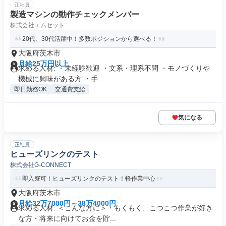
正社員
製造マシンの動作チェックメンバー
株式会社エムセット
20代、30代活躍中！多数ポジションから選べる！
大阪府茨木市
月給25万円以上
求める人材: ・未経験歓迎 ・文系・理系不問 ・モノづくりや
機械に興味がある方 ・手...
即日勤務OK
交通費支給
気になる
正社員
ヒューズリンクのテスト
株式会社G‐CONNECT
即入寮可！ヒューズリンクのテスト！軽作業中心
大阪府茨木市
月給32万7000円～38万4000円
求める人材: ＜こんな方に＞・もくもく、こつこつ作業が好き
な方・将来に向けてお金を貯...