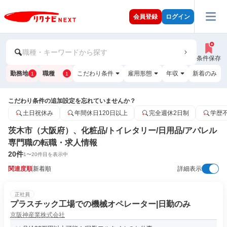
会員登録
ログイン
職種・キーワードから探す
条件保存
勤務地
職種
こだわり条件
雇用形態
年収
新着のみ
1
1
こだわり条件の追加設定を忘れていませんか？
土日祝休み
年間休日120日以上
完全週休2日制
学歴
茨木市（大阪府）、化粧品/トイレタリー/日用品/アパレル
専門職の転職・求人情報
20
件
1
〜
20
件目を表示中
関連度順
新着順
詳細表示
正社員
プラスチック工場での機械オペレーター|日勤のみ
京阪神産業株式会社