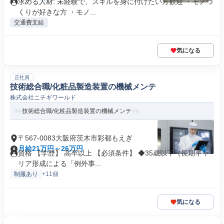
求める人材: 未経験で、スキルを身に付けたい方歓迎 ・モノづ
くりが好きな方 ・モノ...
交通費支給
気になる
正社員
技術総合職/化粧品製造装置の機械メンテ
株式会社ニチギワールド
技術総合職/化粧品製造装置の機械メンテ
〒567-0083大阪府茨木市彩都もえぎ
月給21万円～26万円
資格 【学歴】 高卒以上 【必須条件】 ◆35歳以下（長期キャ
リア形成による「例外事...
制服あり
+11個
気になる