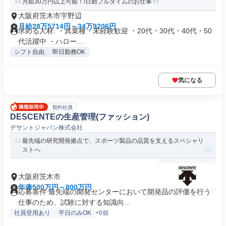
月給30万円以上可能！/日勤フルタイムのお仕事
大阪府茨木市宇野辺
月給28万5714円～34万9206円
求める人材: ・異業種・未経験歓迎 ・20代・30代・40代・50
代活躍中 ・ハロー...
シフト自由
即日勤務OK
気になる
契約社員
DESCENTEの生産管理(ファッション)
デサントジャパン株式会社
最先端の研究開発拠点で、スポーツ製品の品質を支えるスペシャリ
ストへ
大阪府茨木市
年俸500万円～800万円
応募条件 最先端の開発センターにおいて開発品の評価を行う
仕事のため、試験に対する知識向...
社員登用あり
平日のみOK
+6個