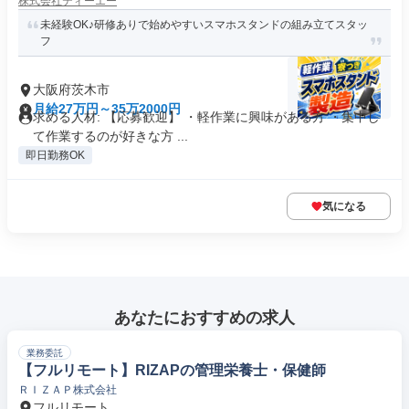
株式会社ティーエー
未経験OK♪研修ありで始めやすいスマホスタンドの組み立てスタッ
フ
大阪府茨木市
月給27万円～35万2000円
求める人材: 【応募歓迎】 ・軽作業に興味がある方 ・集中し
て作業するのが好きな方 ...
即日勤務OK
気になる
あなたにおすすめの求人
業務委託
【フルリモート】RIZAPの管理栄養士・保健師
ＲＩＺＡＰ株式会社
フルリモート