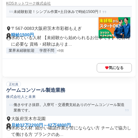
KOSネットワーク株式会社
未経験歓迎！シンプル作業×土日休みで時給1500円！
〒567-0083大阪府茨木市彩都もえぎ
時給1500円
求めている人材 【未経験から始められるお仕事です】 応募時
に必要な 資格・経験はありま...
業界未経験歓迎
学歴不問
+8個
気になる
正社員
ゲームコンソール製造業務
株式会社人と未来
働きやすさ抜群。入寮可・交通費支給ありのゲームコンソール製造
業務です。
大阪府茨木市花園
月給32万2200円～42万4800円
求める人材: 細かい確認作業が苦にならない方 チームで協力し
て働ける方 ブランクのあ...