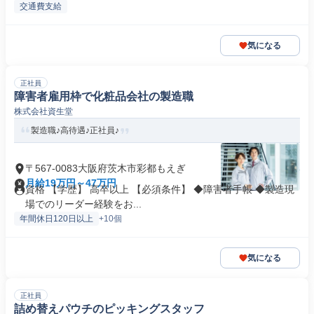
交通費支給
気になる
正社員
障害者雇用枠で化粧品会社の製造職
株式会社資生堂
製造職♪高待遇♪正社員♪
〒567-0083大阪府茨木市彩都もえぎ
月給19万円～47万円
資格 【学歴】 高卒以上 【必須条件】 ◆障害者手帳 ◆製造現
場でのリーダー経験をお...
年間休日120日以上
+10個
気になる
正社員
詰め替えパウチのピッキングスタッフ