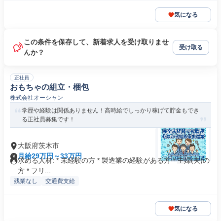
気になる
この条件を保存して、新着求人を受け取りませ
受け取る
んか？
正社員
おもちゃの組立・梱包
株式会社オーシャン
学歴や経験は関係ありません！高時給でしっかり稼げて貯金もでき
る正社員募集です！
大阪府茨木市
月給29万円～33万円
求める人材: * 未経験の方 * 製造業の経験がある方 * 主婦(夫)の
方 * フリ...
残業なし
交通費支給
気になる