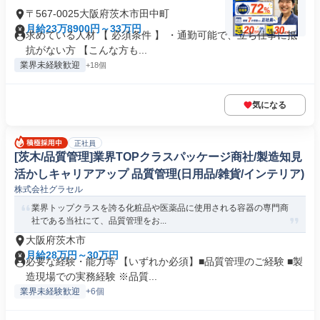
〒567-0025大阪府茨木市田中町
月給23万8900円～33万円
求めている人材 【 必須条件 】 ・通勤可能で、立ち仕事に抵
抗がない方 【こんな方も...
業界未経験歓迎
+18個
気になる
正社員
[茨木/品質管理]業界TOPクラスパッケージ商社/製造知見
活かしキャリアアップ 品質管理(日用品/雑貨/インテリア)
株式会社グラセル
業界トップクラスを誇る化粧品や医薬品に使用される容器の専門商
社である当社にて、品質管理をお...
大阪府茨木市
月給28万円～30万円
必要な経験・能力等 【いずれか必須】■品質管理のご経験 ■製
造現場での実務経験 ※品質...
業界未経験歓迎
+6個