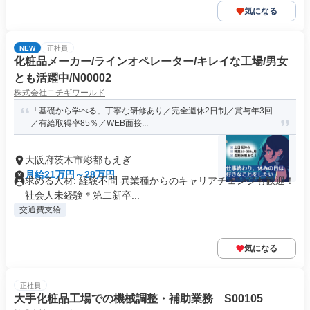
気になる
NEW
正社員
化粧品メーカー/ラインオペレーター/キレイな工場/男女
とも活躍中/N00002
株式会社ニチギワールド
「基礎から学べる」丁寧な研修あり／完全週休2日制／賞与年3回
／有給取得率85％／WEB面接...
大阪府茨木市彩都もえぎ
月給21万円～28万円
求める人材: 経験不問 異業種からのキャリアチェンジも歓迎！
社会人未経験＊第二新卒...
交通費支給
気になる
正社員
大手化粧品工場での機械調整・補助業務 S00105