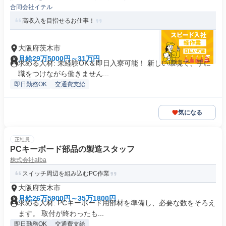
合同会社イテル
高収入を目指せるお仕事！
大阪府茨木市
月給29万5000円～31万円
求める人材: 未経験OK＆即日入寮可能！ 新しい環境で、手に
職をつけながら働きません...
即日勤務OK
交通費支給
気になる
正社員
PCキーボード部品の製造スタッフ
株式会社alba
スイッチ周辺を組み込むPC作業
大阪府茨木市
月給26万5900円～35万1800円
求める人材: PCキーボード用部材を準備し、必要な数をそろえ
ます。 取付が終わったも...
即日勤務OK
交通費支給