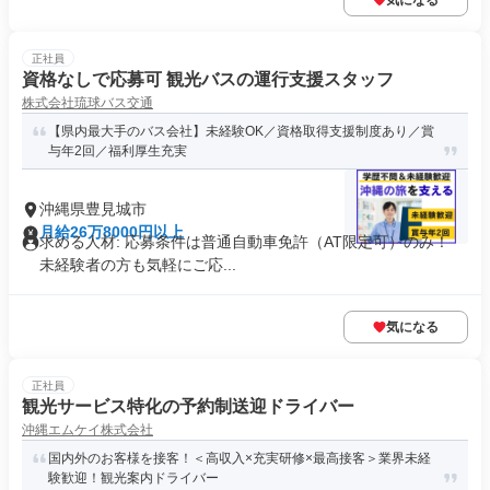
気になる
正社員
資格なしで応募可 観光バスの運行支援スタッフ
株式会社琉球バス交通
【県内最大手のバス会社】未経験OK／資格取得支援制度あり／賞
与年2回／福利厚生充実
沖縄県豊見城市
月給26万8000円以上
求める人材: 応募条件は普通自動車免許（AT限定可）のみ！
未経験者の方も気軽にご応...
気になる
正社員
観光サービス特化の予約制送迎ドライバー
沖縄エムケイ株式会社
国内外のお客様を接客！＜高収入×充実研修×最高接客＞業界未経
験歓迎！観光案内ドライバー