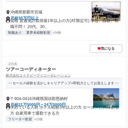
沖縄県那覇市宮城
月給35万円以上
資格 普通免許取得後1年以上の方(AT限定可) 学歴、経験、前
職不問！ 20代、30...
制服あり
業界未経験歓迎
+24個
気になる
正社員
ツアーコーディネーター
株式会社エイチピーデイコーポレーション
セールス経験を活かしキャリアアップ⭐即戦力としてお迎えします
〒904-0416沖縄県国頭郡恩納村
月給21万5000円～24万5000円
求めている人材 ホテル経験3年以上の方 セールスに興味ある
方 自家用車で通勤できる方
フリーター歓迎
+13個