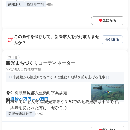
制服あり
職場見学可
+8個
気になる
この条件を保存して、新着求人を受け取りませ
受け取る
んか？
正社員
観光まちづくりコーディネーター
NPO法人自然体験学校
未経験から観光×まちづくりに挑戦！地域を盛り上げる仕事
沖縄県島尻郡八重瀬町字具志頭
月給21万円～23万円
求めている人材 ◎観光業界やNPOでの勤務経験は不問です。
興味を持たれた方は、ぜひご応...
業界未経験歓迎
+22個