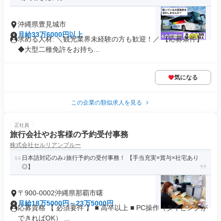
沖縄県豊見城市
月給33万6000円以上
求める人材: ＼観光業界未経験の方も歓迎！／ 【応募条件】
◆大型二種免許をお持ち...
気になる
この企業の類似求人を見る
正社員
旅行会社やお客様の予約受付事務
株式会社セルリアンブルー
日本語対応のみ♪旅行予約の受付事務！ 【手当充実×賞与×社宅あり
◎】
〒900-0002沖縄県那覇市曙
月給18万5000円～23万5000円
応募資格 【 必須要件 】 ■ 高卒以上 ■ PC操作（タイピングが
できればOK） ...