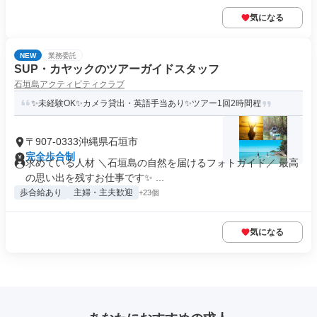
気になる
NEW
業務委託
SUP・カヤックのツアーガイドスタッフ
石垣島アクティビティクラブ
✨未経験OK✨カメラ貸出・英語手当あり✨ツアー1回2時間程
〒907-0333沖縄県石垣市
完全歩合制
求めている人材 ＼石垣島の自然を届けるフォトガイド／ 最高
の思い出を残すお仕事です✨ ...
歩合給あり
主婦・主夫歓迎
+23個
気になる