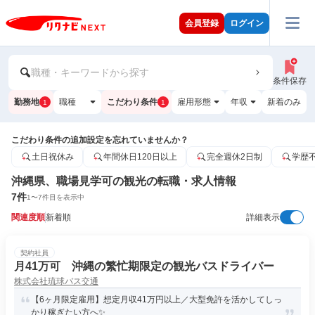
会員登録
ログイン
職種・キーワードから探す
条件保存
勤務地
職種
こだわり条件
雇用形態
年収
新着のみ
1
1
こだわり条件の追加設定を忘れていませんか？
土日祝休み
年間休日120日以上
完全週休2日制
学歴
沖縄県、職場見学可の観光の転職・求人情報
7
件
1
〜
7
件目を表示中
関連度順
新着順
詳細表示
契約社員
月41万可 沖縄の繁忙期限定の観光バスドライバー
株式会社琉球バス交通
【6ヶ月限定雇用】想定月収41万円以上／大型免許を活かしてしっ
かり稼ぎたい方へ✨