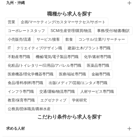
九州・沖縄
職種から求人を探す
営業
企画/マーケティング/カスタマーサクセス/サポート
コーポレートスタッフ
SCM/生産管理/購買/物流
事務/受付/秘書/翻訳
小売販売/流通
サービス/接客
飲食
コンサル/士業/リサーチャー
IT
クリエイティブ/デザイン職
建築/土木/プラント専門職
不動産専門職
機械/電気/電子製品専門職
化学/素材専門職
化粧品/トイレタリー/日用品/アパレル専門職
医薬品専門職
医療機器/理化学機器専門職
医療/福祉専門職
金融専門職
食品/香料/飼料専門職
出版/メディア/芸能/エンタメ専門職
インフラ専門職
交通/運輸/物流専門職
人材サービス専門職
教育/保育専門職
エグゼクティブ
学術研究
公務員/団体職員/農林水産
こだわり条件から求人を探す
求める人材