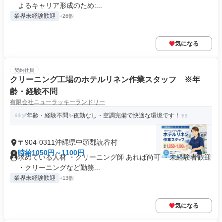
よるキャリア形成のため:...
業界未経験歓迎
+26個
気になる
契約社員
クリーニング工場のホテルリネン作業スタッフ ※年
齢・経験不問
有限会社ニューラッキーランドリー
✅年齢・経験不問✨夜勤なし・空調完備で快適な環境です！
〒904-0311沖縄県中頭郡読谷村
時給1050円～1100円
求めている人材 ・クリーニング師 あれば尚可 ・未経験者歓迎
・クリーニングなど勤務...
業界未経験歓迎
+13個
気になる