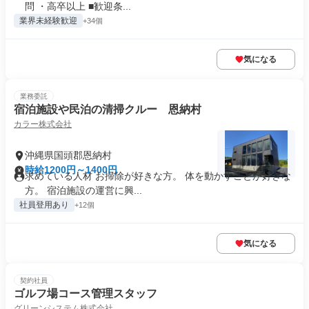
問 ・高卒以上 ■歓迎条...
業界未経験歓迎
+34個
気になる
業務委託
宿泊施設や民泊の清掃クルー 恩納村
カラー株式会社
沖縄県国頭郡恩納村
時給1200円～1400円
求めている人材 お掃除が好きな方。 体を動かすことが好きな
方。 宿泊施設の運営に興...
社員登用あり
+12個
気になる
契約社員
ゴルフ場コース管理スタッフ
グリーンシステム株式会社