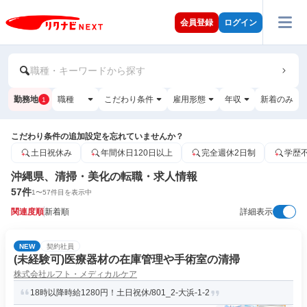
会員登録
ログイン
職種・キーワードから探す
勤務地
職種
こだわり条件
雇用形態
年収
新着のみ
1
こだわり条件の追加設定を忘れていませんか？
土日祝休み
年間休日120日以上
完全週休2日制
学歴
沖縄県、清掃・美化の転職・求人情報
57
件
1
〜
57
件目を表示中
関連度順
新着順
詳細表示
NEW
契約社員
(未経験可)医療器材の在庫管理や手術室の清掃
株式会社ルフト・メディカルケア
18時以降時給1280円！土日祝休/801_2-大浜-1-2