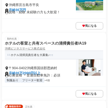
沖縄県宮古島市平良
月給30万円
資格・経験 未経験の方も大歓迎！
気になる
契約社員
ホテルの客室と共有スペースの清掃責任者/A19
沖縄ビジネスサービス株式会社
ホテル清掃員責任者を大募集♪
〒904-0402沖縄県国頭郡恩納村
月給20万2000円以上
応募資格 ＊普通自動車免許：必須
制服あり
フリーター歓迎
+4個
気になる
正社員