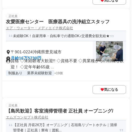
気になる
正社員
友愛医療センター 医療器具の洗浄組立スタッフ
エア・ウォーター・メディエイチ株式会社
未経験OK！自家用車・自転車での通勤OK♪交通費全額支給★
〒901-0224沖縄県豊見城市
月給16万5730円
資格 ◇未経験者大歓迎!! ◇資格不要 ◇異業種からの転職も歓
迎！ ◇定年年齢65歳 ...
制服あり
業界未経験歓迎
+19個
気になる
正社員
【島民歓迎】客室清掃管理者 正社員 オープニング/
エムズコンセプト株式会社
【正社員 月収26万】オープニング｜石垣島リゾートホテル｜清掃
管理者｜正社員｜寮有｜渡航...