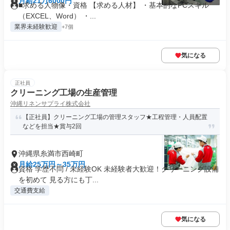
月給21万6000円
■求める人物像・資格 【求める人材】 ・基本的なPCスキル
（EXCEL、Word） ・...
業界未経験歓迎
+7個
気になる
正社員
クリーニング工場の生産管理
沖縄リネンサプライ株式会社
【正社員】クリーニング工場の管理スタッフ★工程管理・人員配置
などを担当★賞与2回
沖縄県糸満市西崎町
月給25万円～35万円
資格 学歴不問 / 未経験OK 未経験者大歓迎！クリーニング設備
を初めて 見る方にも丁...
交通費支給
気になる