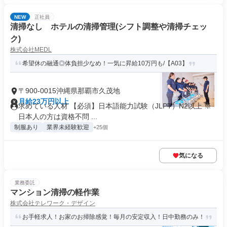
NEW
正社員
清掃なし ホテルの清掃管理(シフト調整や清掃チェッ
ク)
株式会社MEDL
希望休の融通◎体負担少なめ！一気に昇給10万円も/【A03】
〒900-0015沖縄県那覇市久茂地
月給23万円以上
求めている人材 【必須】日本語能力試験（JLPT）N2以上 ※
日本人の方は資格不問 ...
制服あり
業界未経験歓迎
+25個
気になる
業務委託
マンション清掃の軽作業
株式会社テレワーク・デザイン
お手軽求人！お家のお掃除感覚！毎月の安定収入！日中勤務のみ！