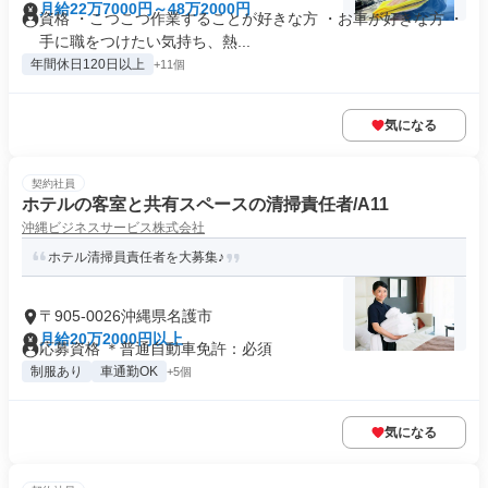
月給22万7000円～48万2000円
資格 ・こつこつ作業することが好きな方 ・お車が好きな方 ・
手に職をつけたい気持ち、熱...
年間休日120日以上
+11個
気になる
契約社員
ホテルの客室と共有スペースの清掃責任者/A11
沖縄ビジネスサービス株式会社
ホテル清掃員責任者を大募集♪
〒905-0026沖縄県名護市
月給20万2000円以上
応募資格 ＊普通自動車免許：必須
制服あり
車通勤OK
+5個
気になる