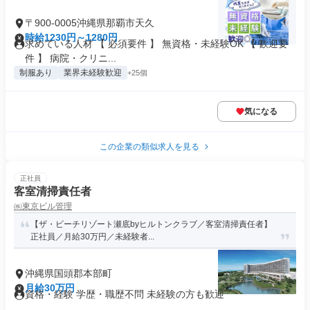
〒900-0005沖縄県那覇市天久
時給1230円～1280円
求めている人材 【 必須要件 】 無資格・未経験OK 【 歓迎要
件 】 病院・クリニ...
制服あり
業界未経験歓迎
+25個
気になる
この企業の類似求人を見る
正社員
客室清掃責任者
㈱東京ビル管理
【ザ・ビーチリゾート瀬底byヒルトンクラブ／客室清掃責任者】
正社員／月給30万円／未経験者...
沖縄県国頭郡本部町
月給30万円
資格・経験 学歴・職歴不問 未経験の方も歓迎