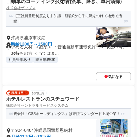
自動車のコーティング技術者(洗車、磨き、車内清掃)
株式会社ザップス
【正社員登用制度あり】知識・経験0から手に職をつけて地元で活
躍！
沖縄県浦添市牧港
時給1200円～1500円
求める人材: ＜必須＞ ・普通自動車運転免許（AT限定不可）
お持ちの方 ＜当てはま...
社員登用あり
即日勤務OK
気になる
契約社員
ホテルレストランのスチュワード
株式会社セントラルサービスシステム
親会社「CSSホールディングス」は東証スタンダード上場企業！
〒904-0404沖縄県国頭郡恩納村
月給22万円～30万円