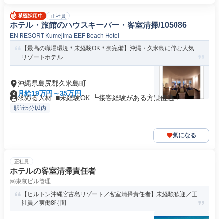
正社員
ホテル・旅館のハウスキーパー・客室清掃/105086
EN RESORT Kumejima EEF Beach Hotel
【最高の職場環境＊未経験OK＊寮完備】沖縄・久米島に佇む人気
リゾートホテル
沖縄県島尻郡久米島町
月給19万円～35万円
求める人材: ■未経験OK ┗接客経験がある方は優遇！
駅近5分以内
気になる
正社員
ホテルの客室清掃責任者
㈱東京ビル管理
【ヒルトン沖縄宮古島リゾート／客室清掃責任者】未経験歓迎／正
社員／実働8時間