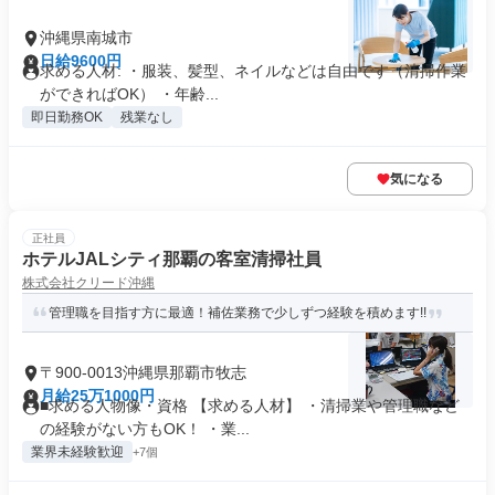
沖縄県南城市
日給9600円
求める人材: ・服装、髪型、ネイルなどは自由です（清掃作業
ができればOK） ・年齢...
即日勤務OK
残業なし
気になる
正社員
ホテルJALシティ那覇の客室清掃社員
株式会社クリード沖縄
管理職を目指す方に最適！補佐業務で少しずつ経験を積めます!!
〒900-0013沖縄県那覇市牧志
月給25万1000円
■求める人物像・資格 【求める人材】 ・清掃業や管理職など
の経験がない方もOK！ ・業...
業界未経験歓迎
+7個