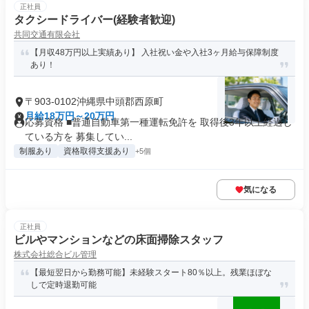
正社員
タクシードライバー(経験者歓迎)
共同交通有限会社
【月収48万円以上実績あり】 入社祝い金や入社3ヶ月給与保障制度
あり！
〒903-0102沖縄県中頭郡西原町
月給18万円～20万円
応募資格 ■普通自動車第一種運転免許を 取得後3年以上経過し
ている方を 募集してい...
制服あり
資格取得支援あり
+5個
気になる
正社員
ビルやマンションなどの床面掃除スタッフ
株式会社総合ビル管理
【最短翌日から勤務可能】未経験スタート80％以上。残業ほぼな
しで定時退勤可能