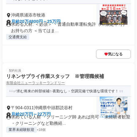
沖縄県浦添市牧港
月給20万4800円～25万円
求める人材: ＜必須＞ ・普通自動車運転免許（AT限定不可）
お持ちの方 ＜当てはま...
交通費支給
気になる
契約社員
リネンサプライ作業スタッフ ※管理職候補
有限会社ニューラッキーランドリー
✅求む将来の幹部候補✨夜勤なし・空調完備で快適な環境です！
〒904-0311沖縄県中頭郡読谷村
月給20万円～22万円
求めている人材 ・クリーニング師 あれば尚可 ・未経験者歓迎
・クリーニングなど勤務経...
業界未経験歓迎
+18個