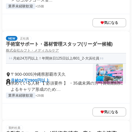
＞ ◎ゴルフコース管...
業界未経験歓迎
+15個
気になる
NEW
正社員
手術室サポート・器材管理スタッフ(リーダー候補)
株式会社ルフト・メディカルケア
月給24万円以上！年間休日125日以上/801_2-大浜社員
〒900-0005沖縄県那覇市天久
月給24万2900円以上
求めている人材 【 必須要件 】 ・35歳未満の方（長期勤続に
よるキャリア形成のため:...
業界未経験歓迎
+26個
気になる
契約社員