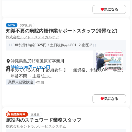
気になる
NEW
契約社員
知識不要の病院内軽作業サポートスタッフ(清掃など)
株式会社ルフト・メディカルケア
18時以降時給1325円！土日祝休み♪/801_2-南医-2
沖縄県島尻郡南風原町字新川
時給1200円～1325円
求めている人材 【 必須要件 】 ・無資格、未経験OK ・学歴、
年齢不問 ・主婦/主夫...
業界未経験歓迎
+21個
気になる
正社員
施設内のスチュワード業務スタッフ
株式会社セントラルサービスシステム