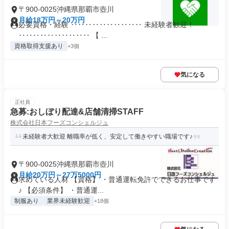
〒900-0025沖縄県那覇市壺川
月給18万円～20万円
必要資格・経験 ‥‥‥‥‥‥‥‥‥‥ 未経験者歓迎！
‥‥‥‥‥‥‥‥‥‥ 【 ...
資格取得支援あり
+3個
気になる
正社員
急募:おしぼり配達&店舗清掃STAFF
株式会社日本フーズコンシェルジュ
未経験者大歓迎 離職率が低く、安定して働きやすい職場です♪
〒900-0025沖縄県那覇市壺川
月給20万円～27万5000円
求めている人材 【資格】 ・普通運転免許でできるお仕事です
♪ 【必須条件】 ・普通運...
制服あり
業界未経験歓迎
+18個