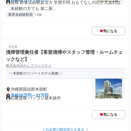
資格 飲食店経験ある方 学歴不問 おもてなしの心さえあれば、
未経験の方でも 第二新...
業界未経験歓迎
+8個
気になる
正社員
清掃管理責任者【客室清掃やスタッフ管理・ルームチェ
ックなど】
株式会社ゆがふファシリティ
本部町のリゾートホテル勤務
沖縄県国頭郡本部町
月給26万円～32万円
応募資格 パソコン基本操作
気になる
この企業の類似求人を見る