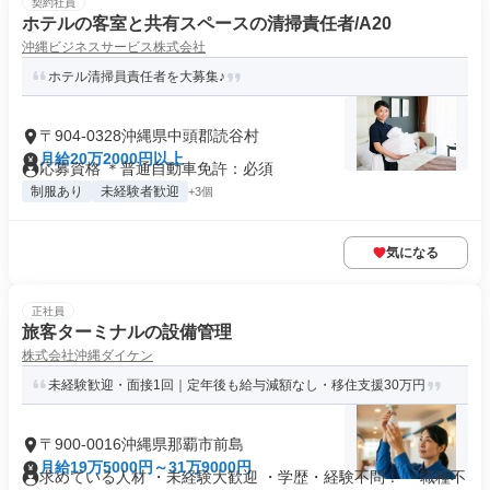
契約社員
ホテルの客室と共有スペースの清掃責任者/A20
沖縄ビジネスサービス株式会社
ホテル清掃員責任者を大募集♪
〒904-0328沖縄県中頭郡読谷村
月給20万2000円以上
応募資格 ＊普通自動車免許：必須
制服あり
未経験者歓迎
+3個
気になる
正社員
旅客ターミナルの設備管理
株式会社沖縄ダイケン
未経験歓迎・面接1回｜定年後も給与減額なし・移住支援30万円
〒900-0016沖縄県那覇市前島
月給19万5000円～31万9000円
求めている人材 ・未経験大歓迎 ・学歴・経験不問！ ・職種不