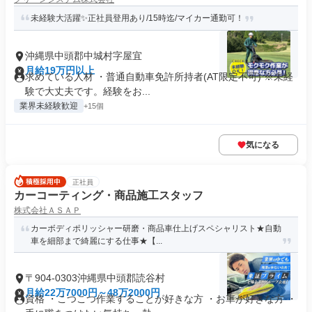
未経験大活躍✨正社員登用あり/15時迄/マイカー通勤可！
沖縄県中頭郡中城村字屋宜
月給19万円以上
求めている人材 ・普通自動車免許所持者(AT限定不可) ※未経
験で大丈夫です。経験をお...
業界未経験歓迎
+15個
気になる
正社員
カーコーティング・商品施工スタッフ
株式会社ＡＳＡＰ
カーボディポリッシャー研磨・商品車仕上げスペシャリスト★自動
車を細部まで綺麗にする仕事★【...
〒904-0303沖縄県中頭郡読谷村
月給22万7000円～48万2000円
資格 ・こつこつ作業することが好きな方 ・お車が好きな方 ・