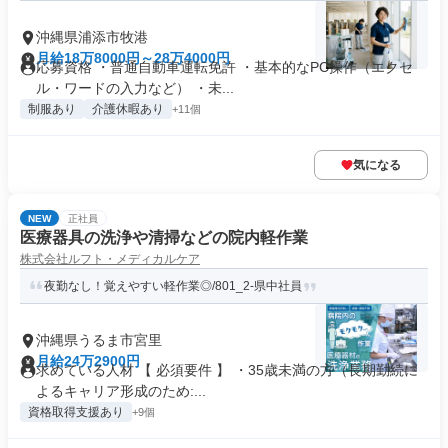
沖縄県浦添市牧港
月給18万8000円～28万4000円
応募資格 ・普通自動車運転免許 ・基本的なPC操作（エクセ
ル・ワードの入力など） ・未...
制服あり
介護休暇あり
+11個
気になる
NEW
正社員
医療器具の洗浄や清掃などの院内軽作業
株式会社ルフト・メディカルケア
夜勤なし！覚えやすい軽作業◎/801_2-県中社員
沖縄県うるま市宮里
月給24万2900円
求めている人材 【 必須要件 】 ・35歳未満の方（長期勤続に
よるキャリア形成のため:...
資格取得支援あり
+9個