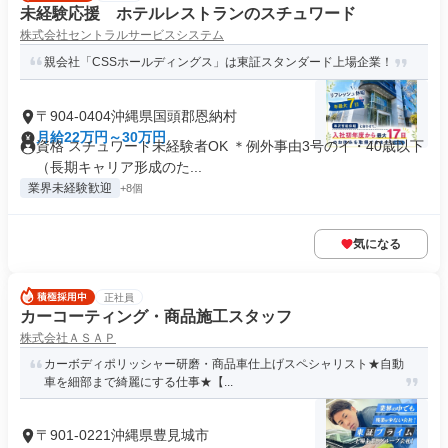
未経験応援 ホテルレストランのスチュワード
株式会社セントラルサービスシステム
親会社「CSSホールディングス」は東証スタンダード上場企業！
〒904-0404沖縄県国頭郡恩納村
月給22万円～30万円
資格 スチュワード未経験者OK ＊例外事由3号のイ・40歳以下
（長期キャリア形成のた...
業界未経験歓迎
+8個
気になる
正社員
カーコーティング・商品施工スタッフ
株式会社ＡＳＡＰ
カーボディポリッシャー研磨・商品車仕上げスペシャリスト★自動
車を細部まで綺麗にする仕事★【...
〒901-0221沖縄県豊見城市