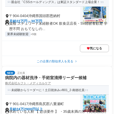
親会社「CSSホールディングス」は東証スタンダード上場企業！
〒904-0404沖縄県国頭郡恩納村
月給22万円～30万円
資格 スチュワード未経験者OK 飲食店店長・SV経験者歓迎 学
歴不問 おもてなしの...
業界未経験歓迎
+9個
気になる
この企業の類似求人を見る
NEW
正社員
病院内の器材洗浄・手術室清掃リーダー候補
株式会社ルフト・メディカルケア
未経験からリーダーに！土日祝休み♪/801_2-南徳社員
〒901-0417沖縄県島尻郡八重瀬町
月給24万2900円以上
求めている人材 【 必須要件 】 ・35歳未満の方（長期勤続に