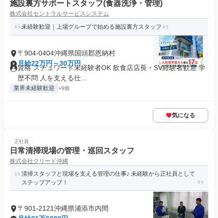
施設裏方サポートスタッフ(食器洗浄・管理)
株式会社セントラルサービスシステム
未経験歓迎｜上場グループで始める施設裏方スタッフ
〒904-0404沖縄県国頭郡恩納村
月給22万円～30万円
資格 スチュワード未経験者OK 飲食店店長・SV経験者歓迎 学
歴不問 人を支える仕...
業界未経験歓迎
+9個
気になる
正社員
日常清掃現場の管理・巡回スタッフ
株式会社クリード沖縄
清掃スタッフと現場を支える管理の仕事♪ 未経験から正社員として
ステップアップ！
〒901-2121沖縄県浦添市内間