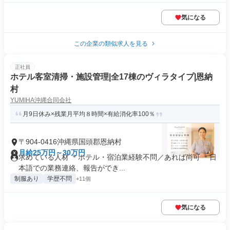
気になる
この企業の類似求人を見る
正社員
ホテル客室清掃・施設管理|全17棟のヴィラタイプ|恩納
村
YUMIHA沖縄合同会社
月9日休み×残業月平均８時間×有給消化率100％
〒904-0416沖縄県国頭郡恩納村
月給25万円～30万円
求めている人材 ＊ホテル・宿泊業経験不問／あれば尚可 ＊日
本語での業務連絡、報告ができ...
制服あり
学歴不問
+11個
気になる