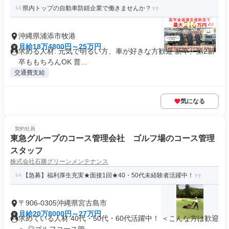
県内トップの自動車防錆企業で働きませんか？
沖縄県浦添市牧港
月給18万4800円～25万円
求める人材: 元気で明るい方、車が好きな方歓迎 新卒、第2新
卒ももちろんOK 普...
交通費支給
気になる
契約社員
東急グループのコース管理会社 ゴルフ場のコース管理
スタッフ
株式会社石勝グリーンメンテナンス
【急募】福利厚生充実★面接1回★40・50代未経験者活躍中！
〒906-0305沖縄県宮古島市
月給20万8000円～27万円
求めている人材 40代・50代・60代活躍中！ ＜こんな方は歓迎