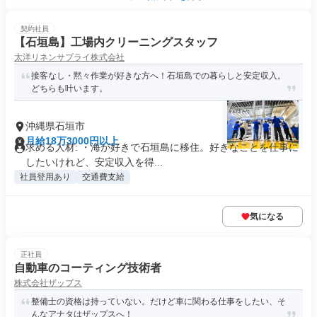
契約社員
【石垣島】工場内クリーニングスタッフ
太洋リネンサプライ株式会社
接客なし・黙々作業が好きな方へ！石垣島での暮らしと安定収入。
どちらも叶います。
沖縄県石垣市
月給18万3000円以上
求める人材: ・海が好きで石垣島に移住。好きなことを仕事に
したいけれど、安定収入を得...
社員登用あり
交通費支給
気になる
正社員
自動車のコーティング技術者
株式会社ザップス
整備士の資格は持っていない。だけど車に関わる仕事をしたい、そ
んなアナタはザップスへ！