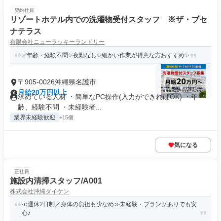
契約社員
リゾートホテル内での洗濯物受付スタッフ ※ザ・ブセ
ナテラス
有限会社ニューラッキーランドリー
✅年齢・経験不問✨夜勤なし✨細かい作業が得意な方おすすめ✨
〒905-0026沖縄県名護市
月給20万円以上
求めている人材 ・簡単なPC操作(入力ができればOK) ・年
齢、経験不問 ・未経験者...
業界未経験歓迎
+15個
気になる
正社員
施設内清掃スタッフ/A001
株式会社沖縄ダイケン
≪週休2日制／身体の負担も少なめ≫未経験・ブランクありでも安
心♪