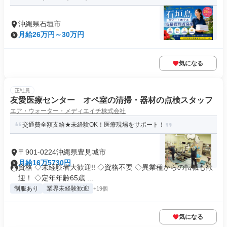
沖縄県石垣市
月給26万円～30万円
気になる
正社員
友愛医療センター オペ室の清掃・器材の点検スタッフ
エア・ウォーター・メディエイチ株式会社
交通費全額支給★未経験OK！医療現場をサポート！
〒901-0224沖縄県豊見城市
月給16万5730円
資格 ◇未経験者大歓迎!! ◇資格不要 ◇異業種からの転職も歓
迎！ ◇定年年齢65歳 ...
制服あり
業界未経験歓迎
+19個
気になる