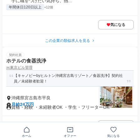
手に職をつけたい気持ち、熱...
年間休日120日以上
+12個
気になる
この企業の類似求人を見る
契約社員
ホテルの食器洗浄
㈱東京ビル管理
【キャノピーbyヒルトン沖縄宮古島リゾート／食器洗浄】契約社
員／未経験者歓迎！
沖縄県宮古島市平良
月給24万円
資格・経験 ・未経験者OK ・学生・フリーターOK
気になる
ホーム
オファー
気になる