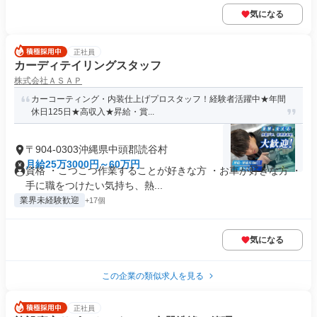
気になる
正社員
カーディテイリングスタッフ
株式会社ＡＳＡＰ
カーコーティング・内装仕上げプロスタッフ！経験者活躍中★年間
休日125日★高収入★昇給・賞...
〒904-0303沖縄県中頭郡読谷村
月給25万3000円～60万円
資格 ・こつこつ作業することが好きな方 ・お車が好きな方 ・
手に職をつけたい気持ち、熱...
業界未経験歓迎
+17個
気になる
この企業の類似求人を見る
正社員