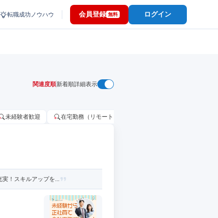
会員登録
ログイン
転職成功ノウハウ
無料
関連度順
新着順
詳細表示
未経験者歓迎
在宅勤務（リモートワーク）OK
家賃補助・住宅手当
実！スキルアップを...