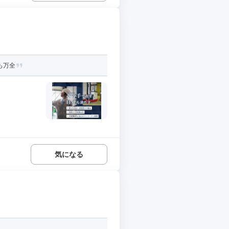
も万全
.
気になる