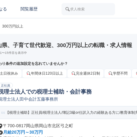
なる
閲覧履歴
求人検索
300万円以上
山県、子育て世代歓迎、300万円以上の転職・求人情報
1
〜
15
件目を表示中
わり条件の追加設定を忘れていませんか？
土日祝休み
年間休日120日以上
完全週休2日制
学歴不問
正社員
税理士法人での税理士補助・会計事務
税理士法人田中会計五藤事務所
【税理士補助】正社員/税理士法人/簿記3級or仕訳入力の経験ある方に/教育体制充
〒700-0817岡山県岡山市北区弓之町
月給20万円～30万円