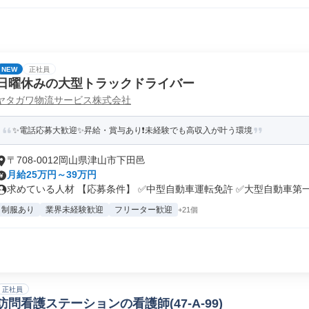
NEW
正社員
日曜休みの大型トラックドライバー
ヤタガワ物流サービス株式会社
✨電話応募大歓迎✨昇給・賞与あり❗未経験でも高収入が叶う環境
〒708-0012岡山県津山市下田邑
月給25万円～39万円
求めている人材 【応募条件】 ✅中型自動車運転免許 ✅大型自動車第一種
制服あり
業界未経験歓迎
フリーター歓迎
+21個
正社員
訪問看護ステーションの看護師(47-A-99)