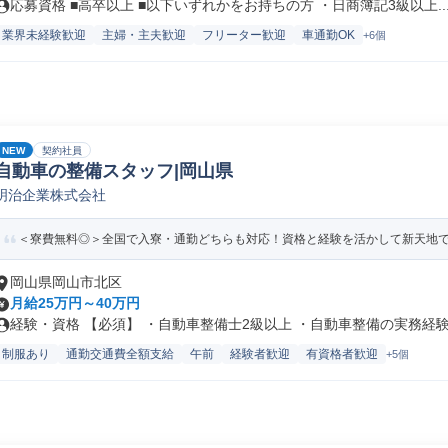
応募資格 ■高卒以上 ■以下いずれかをお持ちの方 ・日商簿記3級以上..
業界未経験歓迎
主婦・主夫歓迎
フリーター歓迎
車通勤OK
+6個
NEW
契約社員
自動車の整備スタッフ|岡山県
明治企業株式会社
＜寮費無料◎＞全国で入寮・通勤どちらも対応！資格と経験を活かして新天地
岡山県岡山市北区
月給25万円～40万円
経験・資格 【必須】 ・自動車整備士2級以上 ・自動車整備の実務経験1.
制服あり
通勤交通費全額支給
午前
経験者歓迎
有資格者歓迎
+5個