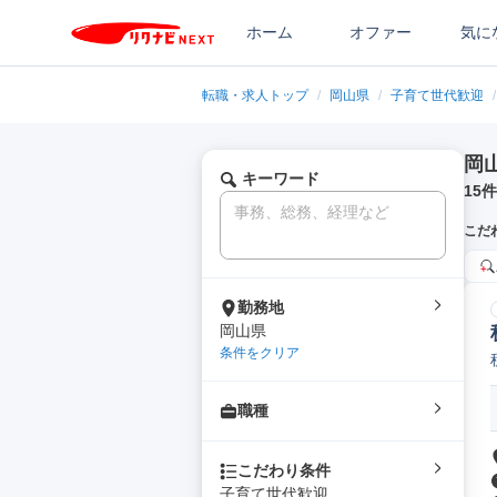
ホーム
オファー
気に
転職・求人トップ
/
岡山県
/
子育て世代歓迎
/
岡
キーワード
15
件
こだ
勤務地
岡山県
条件をクリア
職種
こだわり条件
子育て世代歓迎