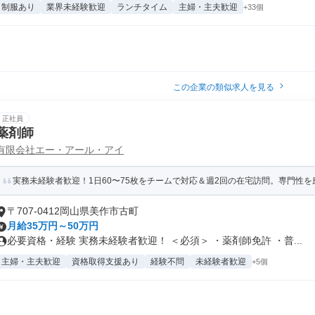
制服あり
業界未経験歓迎
ランチタイム
主婦・主夫歓迎
+33個
この企業の類似求人を見る
正社員
薬剤師
有限会社エー・アール・アイ
実務未経験者歓迎！1日60〜75枚をチームで対応＆週2回の在宅訪問。専門性を磨
〒707-0412岡山県美作市古町
月給35万円～50万円
必要資格・経験 実務未経験者歓迎！ ＜必須＞ ・薬剤師免許 ・普...
主婦・主夫歓迎
資格取得支援あり
経験不問
未経験者歓迎
+5個