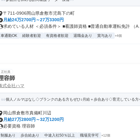
〒711-0906岡山県倉敷市児島下の町
月給24万2700円～27万3300円
求めている人材 ＜必須条件＞ ■看護師資格 ■普通自動車運転免許 （A..
車通勤OK
経験者歓迎
有資格者歓迎
退職金あり
賞与あり
+4個
正社員
理容師
株式会社ハマ
個人ノルマはなし◇ブランクのある方もぜひ♪月給＋歩合あり◇育児している方へ
岡山県倉敷市真備町川辺
月給27万2800円～32万1200円
必要資格 理容師
制服あり
歩合給あり
中途入社50％以上
職場見学可
+12個