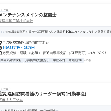
正社員
メンテナンスメインの整備士
東洋車輌工業株式会社
＜未経験者歓迎＞賞与年3回実績あり／残業月10h以内・ノルマなし／猛暑対策
〒705-0035岡山県備前市木谷
月給23万円～28万円
必要資格・経験 ＜必須＞ 普通自動車免許（AT限定可）のみでOK！ ..
業界未経験歓迎
資格取得支援あり
学歴不問
車通勤OK
+13個
正社員
定期巡回訪問看護のリーダー候補(日勤専従)
医療法人王慈会
参観日も休める訪問看護リーダー候補