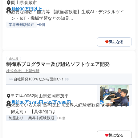
岡山県倉敷市
月給30万円以上
必要な経験・能力等 【該当者歓迎】生成AI・デジタルツイ
ン・IoT・機械学習などの知見...
業界未経験歓迎
+6個
気になる
正社員
制御系プログラマー及び組込ソフトウェア開発
株式会社川上製作所
自社開発100％だから面白い！
〒714-0062岡山県笠岡市茂平
月給30万1745円～35万7898円
求めている人材 高卒以上 ※業界未経験者歓迎 ★要普免（AT
限定可） 【具体的には...
制服あり
業界未経験歓迎
+16個
気になる