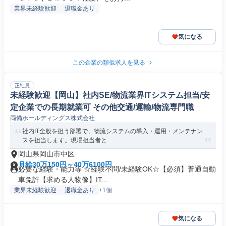
業界未経験歓迎
退職金あり
気になる
この企業の類似求人を見る
正社員
未経験歓迎【岡山】社内SE/物流業界ITシステム担当/安
定企業での長期就業可 その他交通/運輸/物流専門職
両備ホールディングス株式会社
社内IT全般を担う部署で、物流システムの導入・運用・メンテナン
スを担当します。現場担当者と...
岡山県岡山市中区
月給30万150円～40万6100円
必要な経験・能力等 ☆経験不問/未経験OK☆【必須】普通自動
車免許【求める人物像】IT...
業界未経験歓迎
退職金あり
+1個
気になる