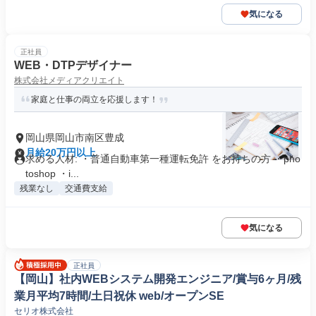
気になる
正社員
WEB・DTPデザイナー
株式会社メディアクリエイト
家庭と仕事の両立を応援します！
岡山県岡山市南区豊成
月給20万円以上
求める人材: ・普通自動車第一種運転免許 をお持ちの方 ・pho
toshop ・i...
残業なし
交通費支給
気になる
正社員
【岡山】社内WEBシステム開発エンジニア/賞与6ヶ月/残
業月平均7時間/土日祝休 web/オープンSE
セリオ株式会社