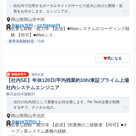
自社内で活用するポータルサイトのサービス拡大に向けた開発・改
善をお任せします。エンジニアが...
岡山県岡山市中区
月給26万円～32万8500円
必要な経験・能力等 【必須】■Webシステムのコーディング経
験 【尚可】■Webシス...
業界未経験歓迎
+5個
気になる
契約社員
【社内SE】年休120日/平均残業約10h/東証プライム上場
社内システムエンジニア
株式会社中国銀行
当行の社内SEとして業務をお任せ致します。Fin Tech企業が勃興
する中で、デジタル化の...
岡山県岡山市北区
月給28万円以上
必要な経験・能力等 【必須】SE業務のご経験者 【尚可】■オ
ープン系システム業務の経験...