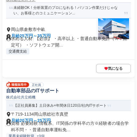
未経験OK！分析装置のプロになれる！パソコン作業だけじゃな
い、お客様とのコミュニケーション...
岡山県倉敷市中畝
月給25万円～35万円
求める人材: 【必須】 ・高卒以上 ・普通自動車免許（ＡＴ限
定可） ・ソフトウェア開...
交通費支給
気になる
正社員
自動車部品のITサポート
株式会社共立精機
【正社員募集】土日休み×年間休日120日/社内ITサポート
〒719-1134岡山県総社市真壁
月給20万円～25万円
資格 必要経験:情報系、IT関係の学科卒の方※経験者の場合学
科不問・・普通自動車運転免...
業界未経験歓迎
+9個