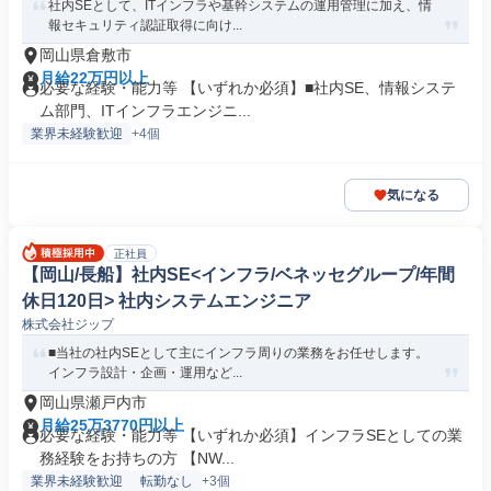
社内SEとして、ITインフラや基幹システムの運用管理に加え、情
報セキュリティ認証取得に向け...
岡山県倉敷市
月給22万円以上
必要な経験・能力等 【いずれか必須】■社内SE、情報システ
ム部門、ITインフラエンジニ...
業界未経験歓迎
+4個
気になる
正社員
【岡山/長船】社内SE<インフラ/ベネッセグループ/年間
休日120日> 社内システムエンジニア
株式会社ジップ
■当社の社内SEとして主にインフラ周りの業務をお任せします。
インフラ設計・企画・運用など...
岡山県瀬戸内市
月給25万3770円以上
必要な経験・能力等 【いずれか必須】インフラSEとしての業
務経験をお持ちの方 【NW...
業界未経験歓迎
転勤なし
+3個