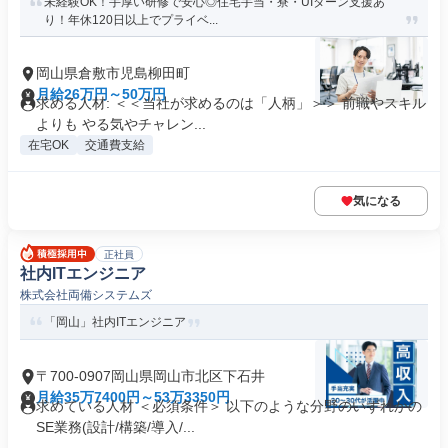
未経験OK！手厚い研修で安心◎住宅手当・寮・UIターン支援あ
り！年休120日以上でプライベ...
岡山県倉敷市児島柳田町
月給26万円～50万円
求める人材: ＜＜当社が求めるのは「人柄」＞＞ 前職やスキル
よりも やる気やチャレン...
在宅OK
交通費支給
気になる
正社員
社内ITエンジニア
株式会社両備システムズ
「岡山」社内ITエンジニア
〒700-0907岡山県岡山市北区下石井
月給35万7400円～53万3350円
求めている人材 ＜必須条件＞ 以下のような分野のいずれかの
SE業務(設計/構築/導入/...