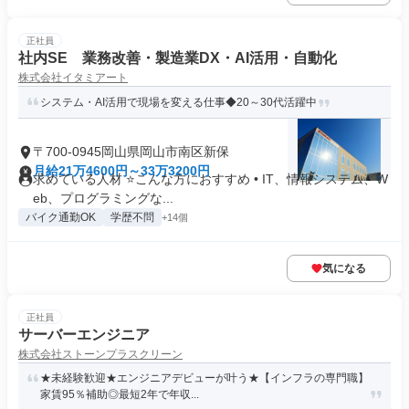
正社員
社内SE 業務改善・製造業DX・AI活用・自動化
株式会社イタミアート
システム・AI活用で現場を変える仕事◆20～30代活躍中
〒700-0945岡山県岡山市南区新保
月給21万4600円～33万3200円
求めている人材 ⭐こんな方におすすめ • IT、情報システム、W
eb、プログラミングな...
バイク通勤OK
学歴不問
+14個
気になる
正社員
サーバーエンジニア
株式会社ストーンプラスクリーン
★未経験歓迎★エンジニアデビューが叶う★【インフラの専門職】
家賃95％補助◎最短2年で年収...