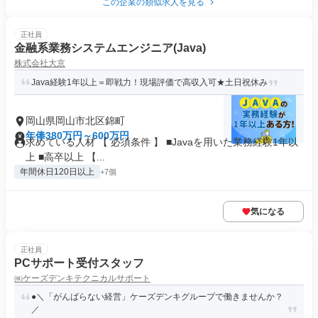
この企業の類似求人を見る
正社員
金融系業務システムエンジニア(Java)
株式会社大京
Java経験1年以上＝即戦力！現場評価で高収入可★土日祝休み
岡山県岡山市北区錦町
年俸380万円～600万円
求めている人材 【 必須条件 】 ■Javaを用いた業務経験1年以
上 ■高卒以上 【...
年間休日120日以上
+7個
気になる
正社員
PCサポート受付スタッフ
㈱ケーズデンキテクニカルサポート
●＼「がんばらない経営」ケーズデンキグループで働きませんか？
／