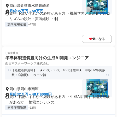
岡山県倉敷市水島川崎通
月給35万円～58万円
資格 下記いずれかの経験がある方 ・機械学習／最適化アルゴ
リズムの設計・実装経験 ・制...
無期雇用派遣
+12個
気になる
派遣社員
半導体製造装置向けの生成AI開発エンジニア
西日本スターワークス株式会社
【経験者採用枠】 ★20代・30代・40代活躍中★ 年収UP事例多
数！◎福岡U・Iターン補...
岡山県岡山市南区
月給32万円～48万6000円
資格 下記いずれかの経験がある方 ・生成AIに関する開発経験
がある方 ・検索エンジンの...
無期雇用派遣
+12個