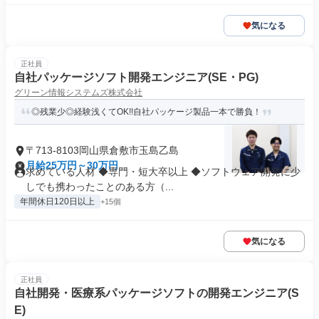
気になる
正社員
自社パッケージソフト開発エンジニア(SE・PG)
グリーン情報システムズ株式会社
◎残業少◎経験浅くてOK!!自社パッケージ製品一本で勝負！
〒713-8103岡山県倉敷市玉島乙島
月給25万円～30万円
求めている人材 ◆専門・短大卒以上 ◆ソフトウェア開発に少
しでも携わったことのある方（...
年間休日120日以上
+15個
気になる
正社員
自社開発・医療系パッケージソフトの開発エンジニア(S
E)