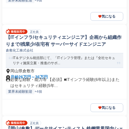
業界未経験歓迎
+9個
気になる
正社員
【ITインフラ/セキュリティエンジニア】企画から組織作
りまで/残業少/在宅有 サーバーサイドエンジニア
倉敷化工株式会社
IT＆デジタル統括部にて、「ITインフラ管理』または『全社セキュ
リティ施策立案・推進のサポ...
岡山県倉敷市
月給26万円～36万円
必要な経験・能力等 【必須】■ITインフラ経験(6年以上)また
はセキュリティ経験(5年...
業界未経験歓迎
+4個
気になる
正社員
【岡山/倉敷】データサイエンティスト 鉄鋼業界国内シェ