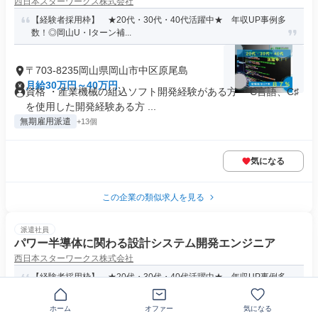
西日本スターワークス株式会社
【経験者採用枠】 ★20代・30代・40代活躍中★ 年収UP事例多
数！◎岡山U・Iターン補...
〒703-8235岡山県岡山市中区原尾島
月給30万円～40万円
資格 ・産業機械の組込ソフト開発経験がある方 ・C言語、C♯
を使用した開発経験ある方 ...
無期雇用派遣
+13個
気になる
この企業の類似求人を見る
派遣社員
パワー半導体に関わる設計システム開発エンジニア
西日本スターワークス株式会社
【経験者採用枠】 ★20代・30代・40代活躍中★ 年収UP事例多
数！◎岡山U・Iターン補...
ホーム
オファー
気になる