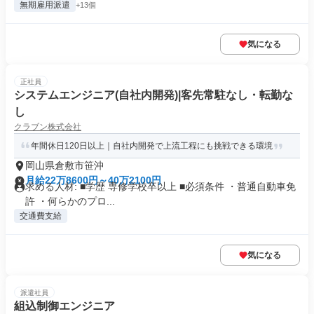
無期雇用派遣
+13個
気になる
正社員
システムエンジニア(自社内開発)|客先常駐なし・転勤な
し
クラブン株式会社
年間休日120日以上｜自社内開発で上流工程にも挑戦できる環境
岡山県倉敷市笹沖
月給22万8600円～40万2100円
求める人材: ■学歴 専修学校卒以上 ■必須条件 ・普通自動車免
許 ・何らかのプロ...
交通費支給
気になる
派遣社員
組込制御エンジニア