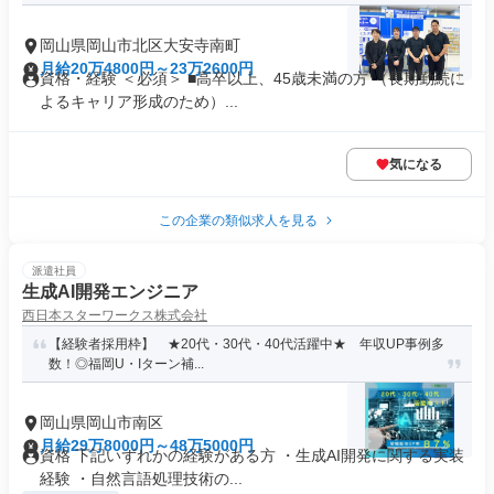
岡山県岡山市北区大安寺南町
月給20万4800円～23万2600円
資格・経験 ＜必須＞ ■高卒以上、45歳未満の方 （長期勤続に
よるキャリア形成のため）...
気になる
この企業の類似求人を見る
派遣社員
生成AI開発エンジニア
西日本スターワークス株式会社
【経験者採用枠】 ★20代・30代・40代活躍中★ 年収UP事例多
数！◎福岡U・Iターン補...
岡山県岡山市南区
月給29万8000円～48万5000円
資格 下記いずれかの経験がある方 ・生成AI開発に関する実装
経験 ・自然言語処理技術の...