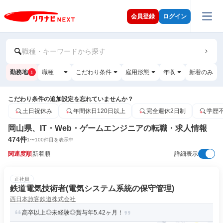
会員登録
ログイン
職種・キーワードから探す
勤務地
職種
こだわり条件
雇用形態
年収
新着のみ
1
こだわり条件の追加設定を忘れていませんか？
土日祝休み
年間休日120日以上
完全週休2日制
学歴
岡山県、IT・Web・ゲームエンジニアの転職・求人情報
474
件
1
〜
100
件目を表示中
関連度順
新着順
詳細表示
正社員
鉄道電気技術者(電気システム系統の保守管理)
西日本旅客鉄道株式会社
高卒以上◎未経験◎賞与年5.42ヶ月！