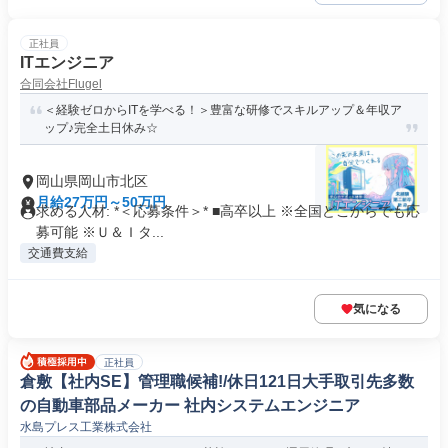
正社員
ITエンジニア
合同会社Flugel
＜経験ゼロからITを学べる！＞豊富な研修でスキルアップ＆年収ア
ップ♪完全土日休み☆
岡山県岡山市北区
月給27万円～50万円
求める人材: *＜応募条件＞* ■高卒以上 ※全国どこからでも応
募可能 ※Ｕ＆Ｉタ...
交通費支給
気になる
正社員
倉敷【社内SE】管理職候補!/休日121日大手取引先多数
の自動車部品メーカー 社内システムエンジニア
水島プレス工業株式会社