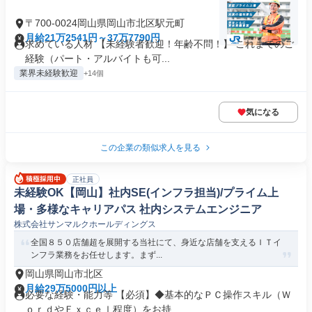
〒700-0024岡山県岡山市北区駅元町
月給21万2541円～37万7790円
求めている人材 【未経験者歓迎！年齢不問！】 これまでのご
経験（パート・アルバイトも可...
業界未経験歓迎
+14個
気になる
この企業の類似求人を見る
正社員
未経験OK【岡山】社内SE(インフラ担当)/プライム上
場・多様なキャリアパス 社内システムエンジニア
株式会社サンマルクホールディングス
全国８５０店舗超を展開する当社にて、身近な店舗を支えるＩＴイ
ンフラ業務をお任せします。まず...
岡山県岡山市北区
月給29万5000円以上
必要な経験・能力等 【必須】◆基本的なＰＣ操作スキル（Ｗ
ｏｒｄやＥｘｃｅｌ程度）をお持...