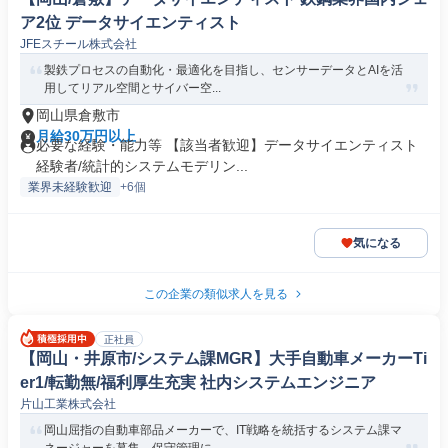
ア2位 データサイエンティスト
JFEスチール株式会社
製鉄プロセスの自動化・最適化を目指し、センサーデータとAIを活
用してリアル空間とサイバー空...
岡山県倉敷市
月給30万円以上
必要な経験・能力等 【該当者歓迎】データサイエンティスト
経験者/統計的システムモデリン...
業界未経験歓迎
+6個
気になる
この企業の類似求人を見る
正社員
【岡山・井原市/システム課MGR】大手自動車メーカーTi
er1/転勤無/福利厚生充実 社内システムエンジニア
片山工業株式会社
岡山屈指の自動車部品メーカーで、IT戦略を統括するシステム課マ