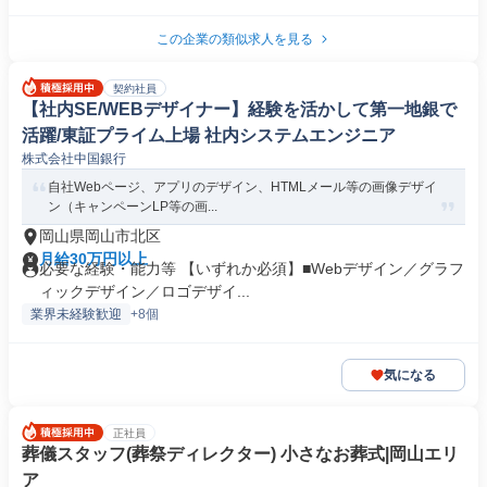
この企業の類似求人を見る
契約社員
【社内SE/WEBデザイナー】経験を活かして第一地銀で
活躍/東証プライム上場 社内システムエンジニア
株式会社中国銀行
自社Webページ、アプリのデザイン、HTMLメール等の画像デザイ
ン（キャンペーンLP等の画...
岡山県岡山市北区
月給30万円以上
必要な経験・能力等 【いずれか必須】■Webデザイン／グラフ
ィックデザイン／ロゴデザイ...
業界未経験歓迎
+8個
気になる
正社員
葬儀スタッフ(葬祭ディレクター) 小さなお葬式|岡山エリ
ア