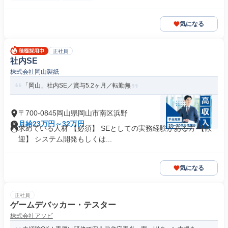
気になる
正社員
社内SE
株式会社岡山製紙
「岡山」社内SE／賞与5.2ヶ月／転勤無
〒700-0845岡山県岡山市南区浜野
月給23万円～32万円
求めている人材 【必須】 SEとしての実務経験がある方 【歓
迎】 システム開発もしくは...
気になる
正社員
ゲームデバッカー・テスター
株式会社アソビ