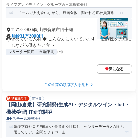
ライフアンドデザイン・グループ西日本株式会社
― チームで支え合いながら、葬儀全体に関われる正社員募集 ―
〒710-0835岡山県倉敷市四十瀬
月給31万2000円
求めている人材 ◆ こんな方に向いています ・協調性を大切に
しながら働きたい方 ・...
フリーター歓迎
学歴不問
+8個
気になる
この企業の類似求人を見る
正社員
【岡山/倉敷】研究開発(生成AI・デジタルツイン・IoT・
機械学習) IT研究開発
JFEスチール株式会社
製鉄プロセスの自動化・最適化を目指し、センサーデータとAIを活
用してリアル空間とサイバー空...