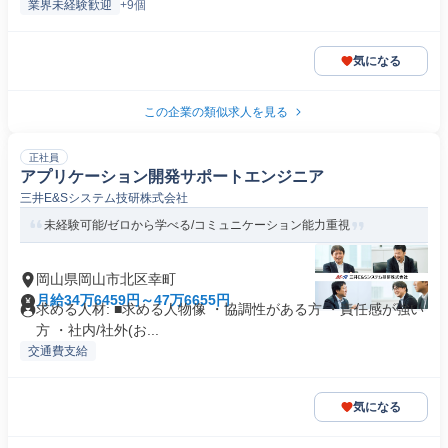
業界未経験歓迎
+9個
気になる
この企業の類似求人を見る
正社員
アプリケーション開発サポートエンジニア
三井E&Sシステム技研株式会社
未経験可能/ゼロから学べる/コミュニケーション能力重視
岡山県岡山市北区幸町
月給34万6459円～47万6655円
求める人材: ■求める人物像 ・協調性がある方 ・責任感が強い
方 ・社内/社外(お...
交通費支給
気になる