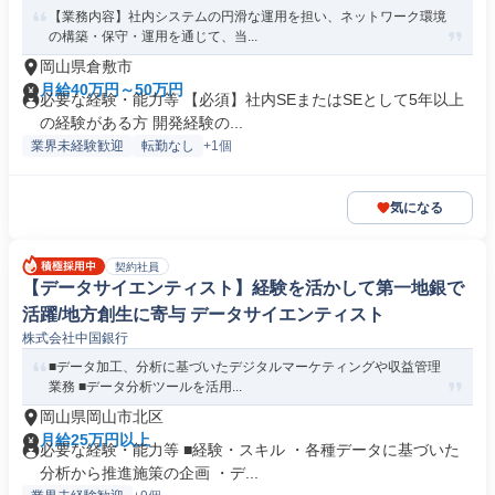
【業務内容】社内システムの円滑な運用を担い、ネットワーク環境
の構築・保守・運用を通じて、当...
岡山県倉敷市
月給40万円～50万円
必要な経験・能力等 【必須】社内SEまたはSEとして5年以上
の経験がある方 開発経験の...
業界未経験歓迎
転勤なし
+1個
気になる
契約社員
【データサイエンティスト】経験を活かして第一地銀で
活躍/地方創生に寄与 データサイエンティスト
株式会社中国銀行
■データ加工、分析に基づいたデジタルマーケティングや収益管理
業務 ■データ分析ツールを活用...
岡山県岡山市北区
月給25万円以上
必要な経験・能力等 ■経験・スキル ・各種データに基づいた
分析から推進施策の企画 ・デ...