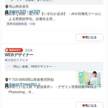
ネージャーを募集。保守管理に...
岡山県井原市
月給50万円～80万円
必要な経験・能力等 【いずれか必須】 ・AIや自働化ツールに
よる業務効率化、自働化を実...
業界未経験歓迎
+3個
気になる
正社員
WEBデザイナー
株式会社クラビズ
「岡山／倉敷」WEBデザイナー
〒710-0055岡山県倉敷市阿知
月給25万7000円以上
求めている人材 ＜必須条件＞ ・デザイン実務経験2年以上 ・
Photoshop、Ill...
気になる