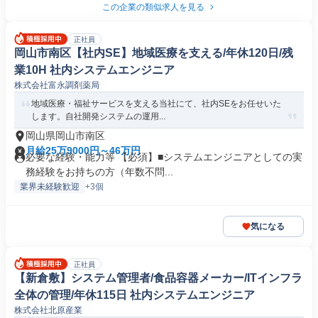
この企業の類似求人を見る
正社員
岡山市南区【社内SE】地域医療を支える/年休120日/残
業10H 社内システムエンジニア
株式会社富永調剤薬局
地域医療・福祉サービスを支える当社にて、社内SEをお任せいた
します。自社開発システムの運用...
岡山県岡山市南区
月給25万9000円～46万円
必要な経験・能力等 【必須】■システムエンジニアとしての実
務経験をお持ちの方（年数不問...
業界未経験歓迎
+3個
気になる
正社員
【新倉敷】システム管理者/食品容器メーカー/ITインフラ
全体の管理/年休115日 社内システムエンジニア
株式会社北原産業