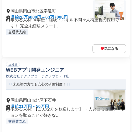
岡山県岡山市北区奉還町
月給28万6000円～63万7000円
求める人材: ⭐学歴・経験・スキル不問 ⭐人柄重視の採用で
す！ 完全未経験スタート...
交通費支給
気になる
正社員
WEBアプリ開発エンジニア
株式会社テクノプロ テクノプロ・IT社
未経験の方でも安心の研修制度！
岡山県岡山市北区下石井
月給21万円～50万円
求める人材: 【こんな方を歓迎します】 ・人とコミュニケーシ
ョンを取ることが好きな...
交通費支給