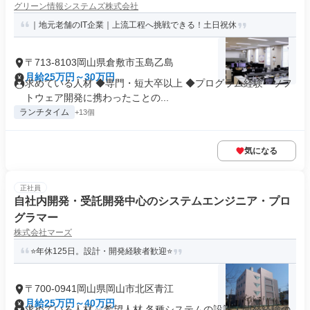
グリーン情報システムズ株式会社
｜地元老舗のIT企業｜上流工程へ挑戦できる！土日祝休
〒713-8103岡山県倉敷市玉島乙島
月給25万円～30万円
求めている人材 ◆専門・短大卒以上 ◆プログラム経験・ソフ
トウェア開発に携わったことの...
ランチタイム
+13個
気になる
正社員
自社内開発・受託開発中心のシステムエンジニア・プロ
グラマー
株式会社マーズ
⭐年休125日。設計・開発経験者歓迎⭐
〒700-0941岡山県岡山市北区青江
月給25万円～40万円
求めている人材 ✅希望人材 各種システムの設計・開発経験の