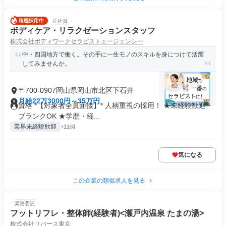
正社員
ボディケア・リラクゼーションスタッフ
株式会社ボディワークセラピストエージェンシー
中・四国地方で働く。その手に一生モノのスキルを身につけて活躍
してみませんか。
〒700-0907岡山県岡山市北区下石井
月給22万3000円～35万円
資格 *【対象者全員面接】* 人柄重視の採用！ ★未経験歓迎・
ブランクOK ★学歴・経...
業界未経験歓迎
+11個
気になる
この企業の類似求人を見る
業務委託
フットリフレ・整体師(経験者)<瀬戸内温泉 たまの湯>
株式会社リバース東京