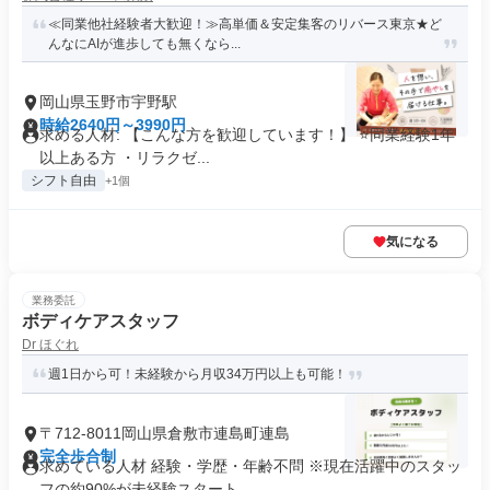
≪同業他社経験者大歓迎！≫高単価＆安定集客のリバース東京★ど
んなにAIが進歩しても無くなら...
岡山県玉野市宇野駅
時給2640円～3990円
求める人材: 【こんな方を歓迎しています！】 ⭐️同業経験1年
以上ある方 ・リラクゼ...
シフト自由
+1個
気になる
業務委託
ボディケアスタッフ
Dr ほぐれ
週1日から可！未経験から月収34万円以上も可能！
〒712-8011岡山県倉敷市連島町連島
完全歩合制
求めている人材 経験・学歴・年齢不問 ※現在活躍中のスタッ
フの約90%が未経験スタート...