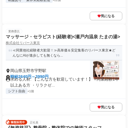
制服あり
業界未経験歓迎
+22個
気になる
業務委託
マッサージ・セラピスト(経験者)<瀬戸内温泉 たまの湯>
株式会社リバース東京
≪同業他社経験者大歓迎！≫高単価＆安定集客のリバース東京★ど
んなにAIが進歩しても無くなら...
岡山県玉野市宇野駅
時給2640円～3990円
求める人材: 【こんな方を歓迎しています！】 ⭐️同業経験1年
以上ある方 ・リラクゼ...
シフト自由
+1個
気になる
正社員
《無資格可》整骨院・整体院での施術スタッフ