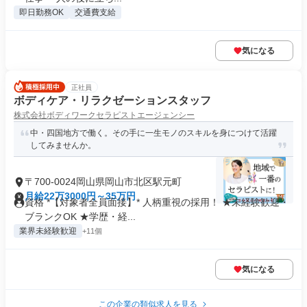
即日勤務OK
交通費支給
気になる
正社員
ボディケア・リラクゼーションスタッフ
株式会社ボディワークセラピストエージェンシー
中・四国地方で働く。その手に一生モノのスキルを身につけて活躍
してみませんか。
〒700-0024岡山県岡山市北区駅元町
月給22万3000円～35万円
資格 *【対象者全員面接】* 人柄重視の採用！ ★未経験歓迎・
ブランクOK ★学歴・経...
業界未経験歓迎
+11個
気になる
この企業の類似求人を見る