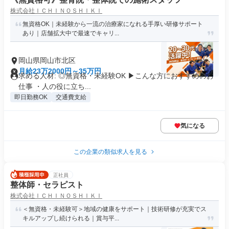
株式会社ＩＣＨＩＮＯＳＨＩＫＩ
無資格OK｜未経験から一流の治療家になれる手厚い研修サポート
あり｜店舗拡大中で最速でキャリ...
岡山県岡山市北区
月給23万2000円～35万円
求める人材: ◎無資格・未経験OK ▶︎こんな方におすすめのお
仕事 ・人の役に立ち...
即日勤務OK
交通費支給
気になる
この企業の類似求人を見る
正社員
整体師・セラピスト
株式会社ＩＣＨＩＮＯＳＨＩＫＩ
＜無資格・未経験可＞地域の健康をサポート｜技術研修が充実でス
キルアップし続けられる｜賞与平...