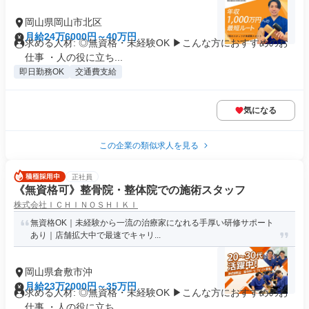
岡山県岡山市北区
月給24万6000円～40万円
求める人材: ◎無資格・未経験OK ▶︎こんな方におすすめのお
仕事 ・人の役に立ち...
即日勤務OK
交通費支給
気になる
この企業の類似求人を見る
正社員
《無資格可》整骨院・整体院での施術スタッフ
株式会社ＩＣＨＩＮＯＳＨＩＫＩ
無資格OK｜未経験から一流の治療家になれる手厚い研修サポート
あり｜店舗拡大中で最速でキャリ...
岡山県倉敷市沖
月給23万2000円～35万円
求める人材: ◎無資格・未経験OK ▶︎こんな方におすすめのお
仕事 ・人の役に立ち...