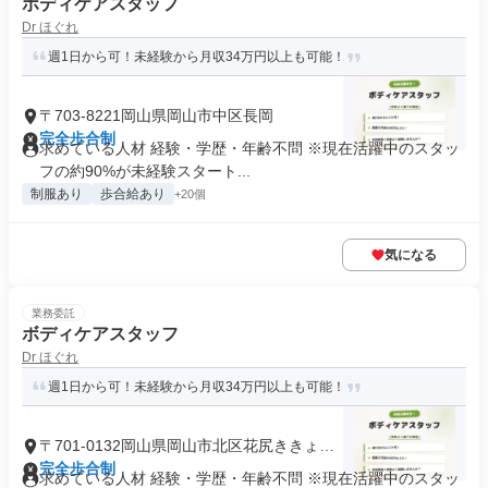
ボディケアスタッフ
Dr ほぐれ
週1日から可！未経験から月収34万円以上も可能！
〒703-8221岡山県岡山市中区長岡
完全歩合制
求めている人材 経験・学歴・年齢不問 ※現在活躍中のスタッ
フの約90%が未経験スタート...
制服あり
歩合給あり
+20個
気になる
業務委託
ボディケアスタッフ
Dr ほぐれ
週1日から可！未経験から月収34万円以上も可能！
〒701-0132岡山県岡山市北区花尻ききょう
町
完全歩合制
求めている人材 経験・学歴・年齢不問 ※現在活躍中のスタッ