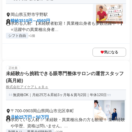
岡山県玉野市宇野駅
時給3510円～4560円
求める人材: 【未経験者歓迎！異業種出身者も多数活躍中！】
⭐️活躍中の異業種出身者...
シフト自由
+1個
気になる
正社員
未経験から挑戦できる眼専門整体サロンの運営スタッフ
(高月給)
株式会社アイケアＬａＢｏ
無資格OK｜月給25万＆昇給3ヶ月毎＆賞与2回｜年休120日
〒700-0903岡山県岡山市北区幸町
月給25万円～50万円
求めている人材 ✅ 未経験・異業種出身の方も歓迎！ 業界経験
や学歴、資格は問いません。...