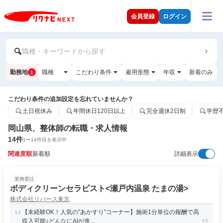
会員登録
ログイン
職種・キーワードから探す
勤務地
職種
こだわり条件
雇用形態
年収
新着のみ
1
こだわり条件の追加設定を忘れていませんか？
土日祝休み
年間休日120日以上
完全週休2日制
学歴
岡山県、整体師の転職・求人情報
14
件
1
〜
14
件目を表示中
関連度順
新着順
詳細表示
業務委託
ボディクリーンセラピスト<瀬戸内温泉 たまの湯>
株式会社リバース東京
【未経験OK！人気の"あかすり"コーナー】施術1分単位の報酬で高
収入可能♪どんなにAIが進...