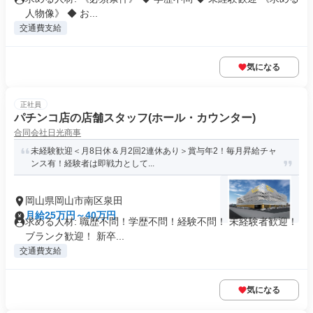
人物像》 ◆ お...
交通費支給
気になる
正社員
パチンコ店の店舗スタッフ(ホール・カウンター)
合同会社日光商事
未経験歓迎＜月8日休＆月2回2連休あり＞賞与年2！毎月昇給チャ
ンス有！経験者は即戦力として...
岡山県岡山市南区泉田
月給25万円～40万円
求める人材: 職歴不問！学歴不問！経験不問！ 未経験者歓迎！
ブランク歓迎！ 新卒...
交通費支給
気になる