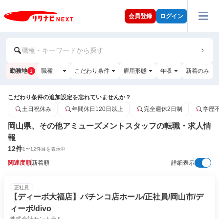
会員登録
ログイン
職種・キーワードから探す
勤務地
職種
こだわり条件
雇用形態
年収
新着のみ
1
こだわり条件の追加設定を忘れていませんか？
土日祝休み
年間休日120日以上
完全週休2日制
学歴
岡山県、その他アミューズメントスタッフの転職・求人情
報
12
件
1
〜
12
件目を表示中
関連度順
新着順
詳細表示
正社員
【ディーボ大福店】パチンコ店ホール/正社員/岡山市/デ
ィーボ/divo