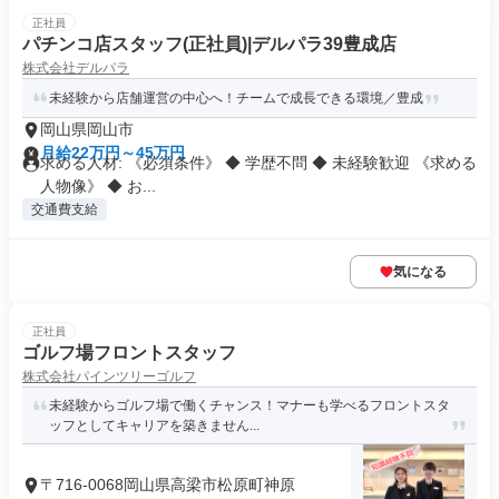
正社員
パチンコ店スタッフ(正社員)|デルパラ39豊成店
株式会社デルパラ
未経験から店舗運営の中心へ！チームで成長できる環境／豊成
岡山県岡山市
月給22万円～45万円
求める人材: 《必須条件》 ◆ 学歴不問 ◆ 未経験歓迎 《求める
人物像》 ◆ お...
交通費支給
気になる
正社員
ゴルフ場フロントスタッフ
株式会社パインツリーゴルフ
未経験からゴルフ場で働くチャンス！マナーも学べるフロントスタ
ッフとしてキャリアを築きません...
〒716-0068岡山県高梁市松原町神原