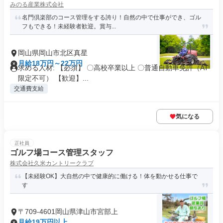
みのる産業株式会社
名門倶楽部のコース管理をする誇り！自然の中で仕事ができ、ゴル
フもできる！未経験者歓迎。賞与...
岡山県岡山市北区真星
月給18万円～22万円
求める人材: 【必須】 〇高校卒業以上 〇普通自動車免許（AT
限定不可） 【歓迎】...
交通費支給
気になる
正社員
ゴルフ場コース管理スタッフ
株式会社久米カントリークラブ
【未経験OK】大自然の中で健康的に働ける！体を動かせる仕事で
す
〒709-4601岡山県津山市宮部上
月給19万円以上