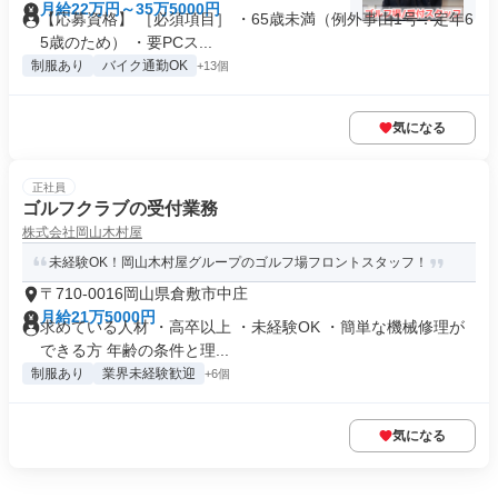
月給22万円～35万5000円
【応募資格】 ［必須項目］ ・65歳未満（例外事由1号：定年6
5歳のため） ・要PCス...
制服あり
バイク通勤OK
+13個
気になる
正社員
ゴルフクラブの受付業務
株式会社岡山木村屋
未経験OK！岡山木村屋グループのゴルフ場フロントスタッフ！
〒710-0016岡山県倉敷市中庄
月給21万5000円
求めている人材 ・高卒以上 ・未経験OK ・簡単な機械修理が
できる方 年齢の条件と理...
制服あり
業界未経験歓迎
+6個
気になる