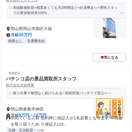
株式会社セントラル
未経験者歓迎⭐️残業多くても月2時間ほど⭐️社員寮あり⭐️男性スタッ
フの育休取得率100%...
岡山県岡山市南区大福
月給30万円
残業なし
交通費支給
気になる
業務委託
パチンコ店の景品買取所スタッフ
株式会社共遊商事
座り仕事で無理なく続けられる✨防犯対策バッチリで安心⭐
岡山県倉敷市神田
月給9万円～18万円
求めている人材 契約時に保証人が1名必要となります ※現金
を取り扱うため ※保証人は6...
主婦・主夫歓迎
+12個