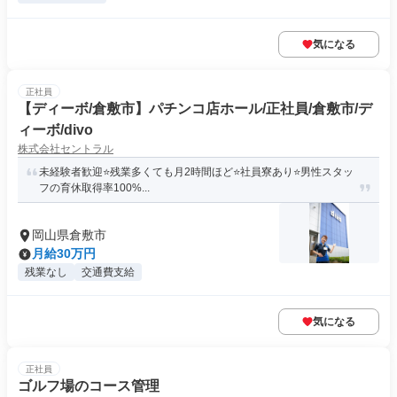
気になる
正社員
【ディーボ/倉敷市】パチンコ店ホール/正社員/倉敷市/デ
ィーボ/divo
株式会社セントラル
未経験者歓迎⭐️残業多くても月2時間ほど⭐️社員寮あり⭐️男性スタッ
フの育休取得率100%...
岡山県倉敷市
月給30万円
残業なし
交通費支給
気になる
正社員
ゴルフ場のコース管理