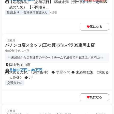
【応募資格】 【必須項目】 65歳未満（例外事由1号：定年65
歳のため） 【不問項目...
制服あり
資格取得支援あり
+15個
気になる
正社員
パチンコ店スタッフ(正社員)|デルパラ39東岡山店
株式会社デルパラ
未経験から店舗運営の中心へ！チームで成長できる環境／東岡山
岡山県岡山市
月給22万円～45万円
求める人材: 《必須条件》 ◆ 学歴不問 ◆ 未経験歓迎 《求める
人物像》 ◆ お...
交通費支給
気になる
正社員