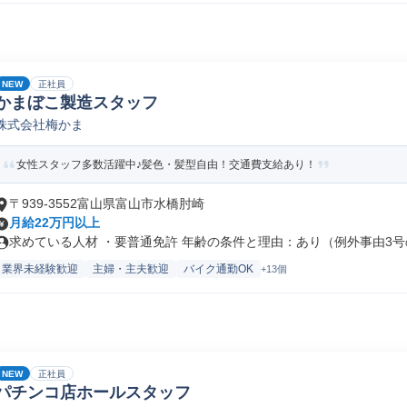
NEW
正社員
かまぼこ製造スタッフ
株式会社梅かま
女性スタッフ多数活躍中♪髪色・髪型自由！交通費支給あり！
〒939-3552富山県富山市水橋肘崎
月給22万円以上
求めている人材 ・要普通免許 年齢の条件と理由：あり（例外事由3号の.
業界未経験歓迎
主婦・主夫歓迎
バイク通勤OK
+13個
NEW
正社員
パチンコ店ホールスタッフ