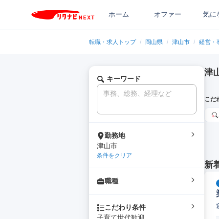
ホーム
オファー
気に
転職・求人トップ
/
岡山県
/
津山市
/
経営・
津
キーワード
こだ
勤務地
津山市
条件をクリア
新
職種
こだわり条件
子育て世代歓迎