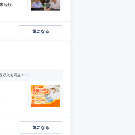
経験...
気になる
定収入も両立！
..
気になる