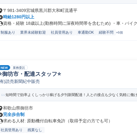
〒981-3409宮城県黒川郡大和町流通平
時給1280円以上
資格・経験 18歳以上(勤務時間に深夜時間帯を含むため) ・車・バイク.
制服あり
業界未経験歓迎
社員登用あり
車通勤OK
経験不問
+6個
NEW
業務委託
⭐御坊市・配達スタッフ⭐
(有)読売新聞紀中販売
短時間で効率よくしっかり稼げる夕刊新聞配達！人との接点も少なく気軽に働
和歌山県御坊市
完全歩合制
求める人材: 原動機付自転車免許（取得予定の方でも可）
社員登用あり
残業なし