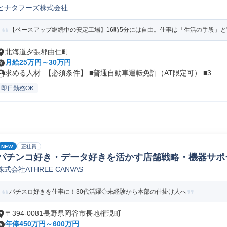
ヒナタフーズ株式会社
【ベースアップ継続中の安定工場】16時5分には自由。仕事は「生活の手段」
北海道夕張郡由仁町
月給25万円～30万円
求める人材: 【必須条件】 ■普通自動車運転免許（AT限定可） ■3...
即日勤務OK
NEW
正社員
パチンコ好き・データ好きを活かす店舗戦略・機器サポ
株式会社ATHREE CANVAS
パチスロ好きを仕事に！30代活躍◇未経験から本部の仕掛け人へ
〒394-0081長野県岡谷市長地権現町
年俸450万円～600万円