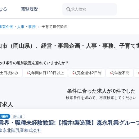
なる
閲覧履歴
求人検索
事業企画・人事・事務
/
子育て世代歓迎
山市（岡山県）、経営・事業企画・人事・事務、子育て
わり条件の追加設定を忘れていませんか？
土日祝休み
年間休日120日以上
完全週休2日制
学歴不問
条件に合った求人が 0件でした
検索条件を緩めて、再度検索してください
着求人
NEW
正社員
業界・職種未経験歓迎!【福井/製造職】森永乳業グループ
森永北陸乳業株式会社
ペレーター/ラインマネージャー(食品/飲料/たばこ)