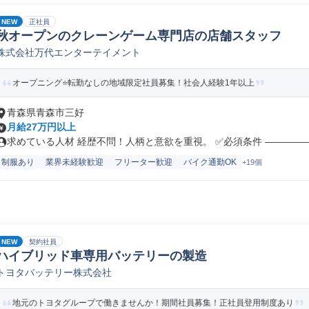
NEW
正社員
秋オープンのクレーンゲーム専門店の店舗スタッフ
株式会社万代エンターテイメント
オープニング⭐転勤なしの地域限定社員募集！社会人経験1年以上
青森県青森市三好
月給27万円以上
求めている人材 経歴不問！人柄と意欲を重視。 ✅必須条件 ――――――
制服あり
業界未経験歓迎
フリーター歓迎
バイク通勤OK
+19個
NEW
契約社員
ハイブリッド車専用バッテリーの製造
トヨタバッテリー株式会社
地元のトヨタグループで働きませんか！期間社員募集！正社員登用制度あり