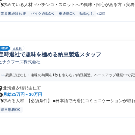
求めている人材 ✅パチンコ・スロットへの興味・関心がある方（実務未
業界未経験歓迎
バイク通勤OK
車通勤OK
転勤なし
+12個
NEW
正社員
定時退社で趣味を極める納豆製造スタッフ
ヒナタフーズ株式会社
残業ほぼなし！趣味の時間を1秒も削らない納豆製造。ベースアップ継続中で安
北海道夕張郡由仁町
月給25万円～30万円
求める人材: 【必須条件】 ■日本語で円滑にコミュニケーションが取れ.
即日勤務OK