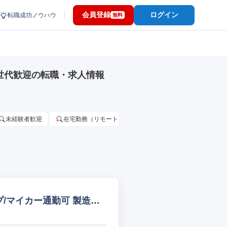
会員登録
ログイン
転職成功ノウハウ
無料
世代歓迎の転職・求人情報
未経験者歓迎
在宅勤務（リモートワーク）OK
家賃補助・住宅手当
/マイカー通勤可 製造オ