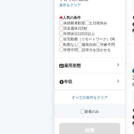
条件をクリア
人気の条件
未経験者歓迎
土日祝休み
完全週休2日制
年間休日120日以上
在宅勤務（リモートワーク）OK
転勤なし
服装自由
年齢不問
学歴不問
語学力を活かせる
雇用形態
年収
すべての条件をクリア
新着のみ
検索