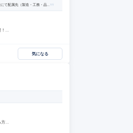
て配属先（製造・工務・品...
...
気になる
...