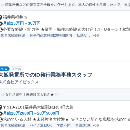
菌体粉末などの製造業務全般をお任せします。本人の適性を考慮した上で、面接に
福井県福井市
月給25万円～30万円
必要な経験・能力等 ★業界・職種未経験者大歓迎！/I・Uターンも歓迎！
業界未経験歓迎
月平均残業時間20時間以内
転勤なし
+1個
NEW
正社員
大飯発電所でのID発行業務事務スタッフ
株式会社アイビックス
女性活躍中！未経験者大歓迎★
〒919-2101福井県大飯郡おおい町大島
月給20万2600円～20万5000円
求めている人材 ★未経験者大歓迎★ ※他にない新たな職場を求めてる方
業界未経験歓迎
バイク通勤OK
学歴不問
車通勤OK
+5個