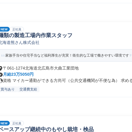
NEW
正社員
麺類の製造工場内作業スタッフ
北海道熊さん株式会社
家族手当や住宅手当など福利厚生が充実！衛生的な工場で働きやすい環境です
〒061-1274北海道北広島市大曲工業団地
月給23万5050円
資格 マイカー通勤ができる方尚可（公共交通機関が不便な為） 求める人
賞与あり
交通費支給
NEW
正社員
ベースアップ継続中のもやし栽培・検品