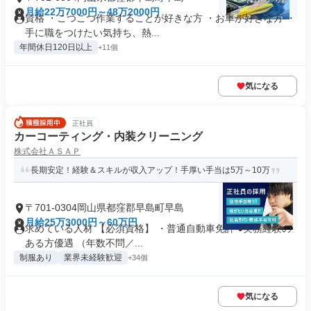
月給22万7000円～48万2000円
資格 ・こつこつ作業することが好きな方 ・お車が好きな方 ・
手に職をつけたい気持ち、熱...
年間休日120日以上
+11個
気になる
正社員
カーコーティング・内装クリーニング
株式会社ＡＳＡＰ
長期安定！経験＆スキルが収入アップ！手厚い手当は5万～10万
〒701-0304岡山県都窪郡早島町早島
月給25万3000円～60万円
求めている人材 【必須資格】 ・普通自動車免許 ●実務経験の
ある方優遇 （年数不問／...
制服あり
業界未経験歓迎
+34個
気になる