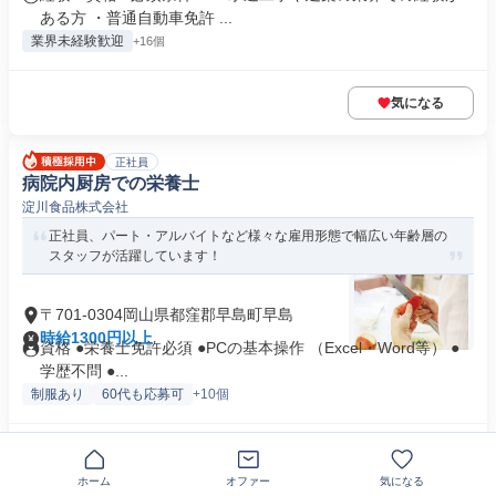
ある方 ・普通自動車免許 ...
業界未経験歓迎
+16個
気になる
正社員
病院内厨房での栄養士
淀川食品株式会社
正社員、パート・アルバイトなど様々な雇用形態で幅広い年齢層の
スタッフが活躍しています！
〒701-0304岡山県都窪郡早島町早島
時給1300円以上
資格 ●栄養士免許必須 ●PCの基本操作 （Excel・Word等） ●
学歴不問 ●...
制服あり
60代も応募可
+10個
気になる
ホーム
オファー
気になる