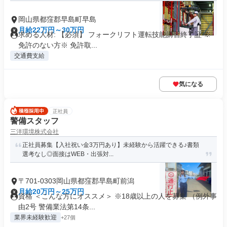
岡山県都窪郡早島町早島
月給22万円～30万円
求める人材: 【必須】 フォークリフト運転技能講習終了証 ※
免許のない方※ 免許取...
交通費支給
気になる
正社員
警備スタッフ
三洋環境株式会社
正社員募集【入社祝い金3万円あり】未経験から活躍できる♪書類
選考なし◎面接はWEB・出張対...
〒701-0303岡山県都窪郡早島町前潟
月給20万円～25万円
資格 ＜こんな方にオススメ＞ ※18歳以上の人を募集 （例外事
由2号 警備業法第14条...
業界未経験歓迎
+27個