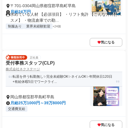
〒701-0304岡山県都窪郡早島町早島
月給24万円
求めている人材 【必須項目】 ・リフト免許 【こんな方におス
スメ】 ・物流倉庫での勤...
制服あり
業界未経験歓迎
+24個
気になる
正社員
受付事務スタッフ(CLP)
株式会社ネクステージ
転居を伴う転勤無し✨完全未経験OK✨ネイルOK✨年間休日120日
+有給休暇5日でワークライ...
岡山県都窪郡早島町早島
月給25万1000円～39万8000円
交通費支給
気になる