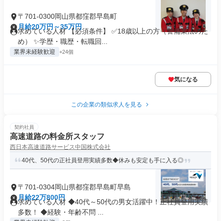
〒701-0300岡山県都窪郡早島町
月給20万円～35万円
求めている人材 【必須条件】 ✅18歳以上の方（警備業法のた
め） ✨学歴・職歴・転職回...
業界未経験歓迎
+24個
気になる
この企業の類似求人を見る
契約社員
高速道路の料金所スタッフ
西日本高速道路サービス中国株式会社
40代、50代の正社員登用実績多数◆休みも安定も手に入る◎
〒701-0304岡山県都窪郡早島町早島
月給22万800円
求めている人材 ◆40代～50代の男女活躍中！正社員登用実績
多数！ ◆経験・年齢不問 ...