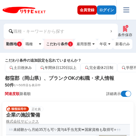
会員登録
ログイン
職種・キーワードから探す
条件保存
勤務地
職種
こだわり条件
雇用形態
年収
新着のみ
1
1
こだわり条件の追加設定を忘れていませんか？
土日祝休み
年間休日120日以上
完全週休2日制
学歴
都窪郡（岡山県）、ブランクOKの転職・求人情報
50
件
1
〜
50
件目を表示中
関連度順
新着順
詳細表示
正社員
企業の施設警備
株式会社サピックス
未経験から月給35万も可✨賞与&手当充実⏩国家資格も取得可⭐