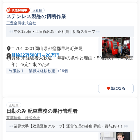
正社員
ステンレス製品の切断作業
三豊金属株式会社
年休125日・土日祝休み・正社員｜切断スタッフ
〒701-0301岡山県都窪郡早島町矢尾
月給22万500円～26万円
資格 未経験者大歓迎！ 年齢の条件と理由：59歳以下（60歳定
年）※定年制のため
制服あり
業界未経験歓迎
+16個
気になる
正社員
日勤のみ 配車業務の運行管理者
双葉運輸 株式会社
業界大手【双葉運輸グループ】運営管理の募集!昇給・賞与あり！