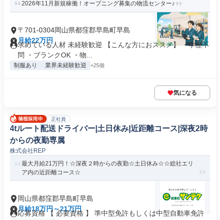
2026年11月新規稼働！オープニング募集の物流センター♪
〒701-0304岡山県都窪郡早島町早島
月給22万円
求めている人材 未経験歓迎 【こんな方におススメ】 ・学歴不
問 ・ブランクOK ・物...
制服あり
業界未経験歓迎
+25個
気になる
正社員
4tルート配送ドライバー|土日休み|近距離コース|深夜2時
からの夜勤専属
株式会社REP
最大月給21万円！☆深夜２時からの夜勤☆土日休み☆☆総社エリ
ア内の近距離コース☆
岡山県都窪郡早島町早島
月給18万円～21万円
応募資格 【 必要資格 】 準中型免許もしくは中型自動車免許