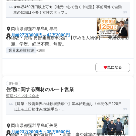
★年収450万円以上可★【地元中心で働く中域型】事前研修で自動
車の知識は不要！女性スタッフ...
岡山県都窪郡早島町早島
月給27万3000円～42万2000円
経験・資格 要普通自動車免許 【求める人物像】 ・未経験者歓
迎、学歴、経歴不問、無資...
業界未経験歓迎
+16個
気になる
正社員
住宅に関する商材のルート営業
渡辺パイプ株式会社
【建築・設備業界の経験者活躍中】基本転勤無し！年間休日120日
以上＆土日祝休み/家族手当・...
岡山県都窪郡早島町矢尾
月給23万2000円～35万8900円
経験・資格 ■必須条件： ・水道工事や建築の業界での経験が