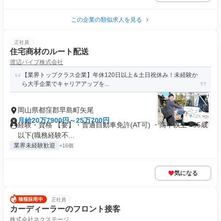
この企業の類似求人を見る
正社員
住宅商材のルート配送
渡辺パイプ株式会社
【業界トップクラス企業】年休120日以上＆土日祝休み！未経験か
ら大手企業でキャリアアップを...
岡山県都窪郡早島町矢尾
月給20万7900円～25万700円
経験・資格 【要】・普通自動車免許(AT可) ・高卒以上 ■35歳
以下(職務経験不...
業界未経験歓迎
+16個
気になる
正社員
カーディーラーのフロント接客
株式会社ネクステージ