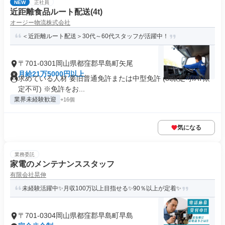
NEW
正社員
近距離食品ルート配送(4t)
オージー物流株式会社
＜近距離ルート配送＞30代～60代スタッフが活躍中！
〒701-0301岡山県都窪郡早島町矢尾
月給21万5000円以上
求めている人材 要旧普通免許または中型免許 (8t限定可/AT限
定不可) ※免許をお...
業界未経験歓迎
+16個
気になる
業務委託
家電のメンテナンススタッフ
有限会社晃伸
未経験活躍中✨月収100万以上目指せる✨90％以上が定着✨
〒701-0304岡山県都窪郡早島町早島