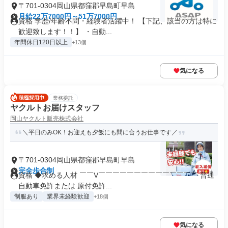
〒701-0304岡山県都窪郡早島町早島
月給22万7000円～51万7000円
資格 学歴/年齢不問・経験者活躍中！ 【下記、該当の方は特に
歓迎致します！！】 ・自動...
年間休日120日以上
+13個
気になる
業務委託
ヤクルトお届けスタッフ
岡山ヤクルト販売株式会社
＼平日のみOK！お迎えも夕飯にも間に合うお仕事です／
〒701-0304岡山県都窪郡早島町早島
完全歩合制
資格 ◆求める人材 ￣￣V￣￣￣￣￣￣￣￣￣￣￣￣￣￣ 普通
自動車免許または 原付免許...
制服あり
業界未経験歓迎
+18個
気になる