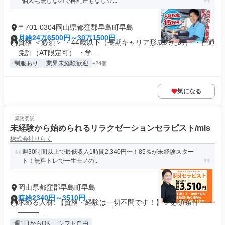
個人宅無しなので再配達もなし☆...
〒701-0304岡山県都窪郡早島町早島
月給24万6500円～30万1500円
資格 ＜必須＞ ・44歳以下（長期キャリア形成のため） ・普通
免許（AT限定可） ・学...
制服あり
業界未経験歓迎
+24個
気になる
業務委託
未経験から始められるリラクゼーションセラピスト/mls
株式会社りらく
週30時間以上で最低収入1時間2,340円〜！85％が未経験スター
ト！無料トレで一生モノの...
岡山県都窪郡早島町早島
時給2340円～3510円
求める人材: 【資格・経験は一切不問です！】 ✅必須条件 ━━
━━━...
週1日からOK
シフト自由