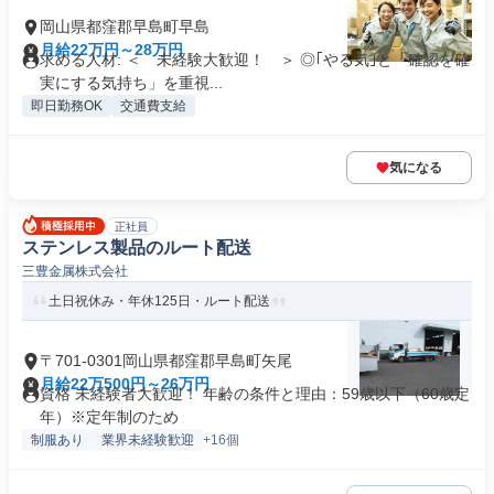
岡山県都窪郡早島町早島
月給22万円～28万円
求める人材: ＜ 未経験大歓迎！ ＞ ◎｢やる気｣と「確認を確
実にする気持ち」を重視...
即日勤務OK
交通費支給
気になる
正社員
ステンレス製品のルート配送
三豊金属株式会社
土日祝休み・年休125日・ルート配送
〒701-0301岡山県都窪郡早島町矢尾
月給22万500円～26万円
資格 未経験者大歓迎！ 年齢の条件と理由：59歳以下（60歳定
年）※定年制のため
制服あり
業界未経験歓迎
+16個