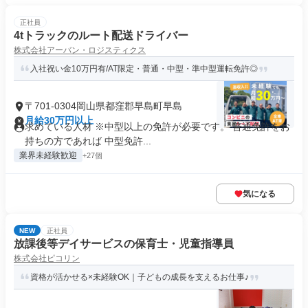
正社員
4tトラックのルート配送ドライバー
株式会社アーバン・ロジスティクス
入社祝い金10万円有/AT限定・普通・中型・準中型運転免許◎
〒701-0304岡山県都窪郡早島町早島
月給30万円以上
求めている人材 ※中型以上の免許が必要です。 普通免許をお
持ちの方であれば 中型免許...
業界未経験歓迎
+27個
気になる
NEW
正社員
放課後等デイサービスの保育士・児童指導員
株式会社ピコリン
資格が活かせる×未経験OK｜子どもの成長を支えるお仕事♪