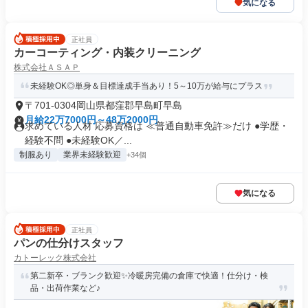
気になる
正社員
カーコーティング・内装クリーニング
株式会社ＡＳＡＰ
未経験OK◎単身＆目標達成手当あり！5～10万が給与にプラス
〒701-0304岡山県都窪郡早島町早島
月給22万7000円～48万2000円
求めている人材 応募資格は ≪普通自動車免許≫だけ ●学歴・
経験不問 ●未経験OK／...
制服あり
業界未経験歓迎
+34個
気になる
正社員
パンの仕分けスタッフ
カトーレック株式会社
第二新卒・ブランク歓迎✨冷暖房完備の倉庫で快適！仕分け・検
品・出荷作業など♪