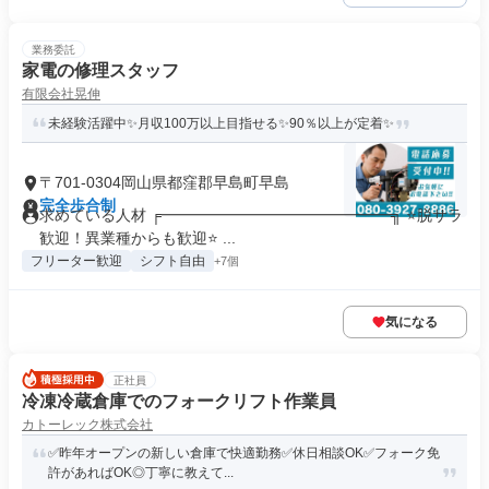
業務委託
家電の修理スタッフ
有限会社晃伸
未経験活躍中✨月収100万以上目指せる✨90％以上が定着✨
〒701-0304岡山県都窪郡早島町早島
完全歩合制
求めている人材 ╒━━━━━━━━━━━━━━━╗ ⭐脱サラ
歓迎！異業種からも歓迎⭐ ...
フリーター歓迎
シフト自由
+7個
気になる
正社員
冷凍冷蔵倉庫でのフォークリフト作業員
カトーレック株式会社
✅昨年オープンの新しい倉庫で快適勤務✅休日相談OK✅フォーク免
許があればOK◎丁寧に教えて...