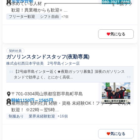
完全歩合制
求めている人材 ╒━━━━━━━━━━━━━━━╗ ⭐脱サラ
歓迎！異業種からも歓迎⭐ ...
フリーター歓迎
シフト自由
+7個
気になる
契約社員
ガソリンスタンドスタッフ(夜勤専属)
株式会社西日本宇佐美 2号早島インター店
【2号線早島インター近く★夜勤ガッツリ募集】深夜のガソリンス
タンドで効率よく、とにかく高収...
〒701-0304岡山県都窪郡早島町早島
時給1150円～1565円
雇用形態 契約社員 経験・資格 未経験OK！フリーターさん大
歓迎！ ※22時～翌5時...
制服あり
業界未経験歓迎
+16個
気になる