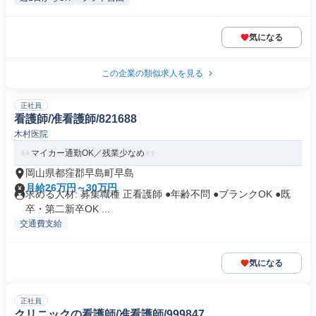
気になる
この企業の類似求人を見る
正社員
看護師/准看護師/821688
木村医院
マイカー通勤OK／残業少なめ
岡山県都窪郡早島町早島
月給26万円～30万円
求める人材: 募集職種 正看護師 ●年齢不問 ●ブランクOK ●既
卒・第二新卒OK ...
交通費支給
気になる
正社員
クリニックの看護師/准看護師/999847