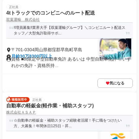
正社員
4tトラックでのコンビニへのルート配送
双葉運輸 株式会社
!!増員募集!!業界大手【双葉運輸グループ】＼コンビニルート配送ス
タッフ／大型免許取得サポ...
〒701-0304岡山県都窪郡早島町早島
月給30万8300円以上
資格 ■8t限定中型自動車免許 あるいは 中型自動車免許 ※いず
れかの免許・資格所持...
気になる
正社員
自動車の軽鈑金(軽作業・補助スタッフ)
株式会社ＡＳＡＰ
☆自動車の軽鈑金・補助スタッフ経験者活躍！手に職をつけたい
方、大募集！年間休日125日・昇...