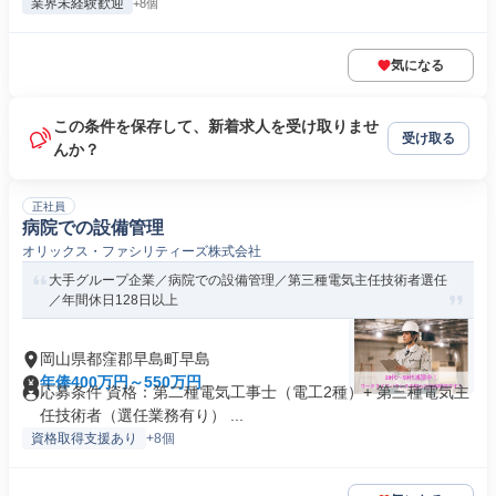
業界未経験歓迎
+8個
気になる
この条件を保存して、新着求人を受け取りませ
受け取る
んか？
正社員
病院での設備管理
オリックス・ファシリティーズ株式会社
大手グループ企業／病院での設備管理／第三種電気主任技術者選任
／年間休日128日以上
岡山県都窪郡早島町早島
年俸400万円～550万円
応募条件 資格：第二種電気工事士（電工2種）+ 第三種電気主
任技術者（選任業務有り） ...
資格取得支援あり
+8個