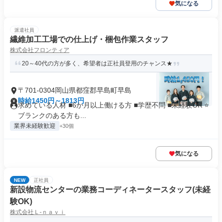
気になる
派遣社員
繊維加工工場での仕上げ・梱包作業スタッフ
株式会社フロンティア
20～40代の方が多く、希望者は正社員登用のチャンス★
〒701-0304岡山県都窪郡早島町早島
時給1450円～1813円
求めている人材 ■6か月以上働ける方 ■学歴不問 ■未経験OK ⭐
ブランクのある方も...
業界未経験歓迎
+30個
気になる
NEW
正社員
新設物流センターの業務コーディネータースタッフ(未経
験OK)
株式会社Ｌ‐ｎａｖｉ