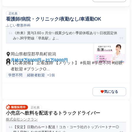
正社員
看護師/病院・クリニック/夜勤なし/車通勤OK
ふじい整形外科
《外来》賞与3.60ヶ月分✨残業少なめ✨季節休暇あり✨日祝固定休
み✨JR宇野線「早島駅」よ...
岡山県都窪郡早島町前潟
月給19万6000円～21万6000円
【応募資格】 正看護師 【メリット】 #長期 #学歴不問 #経験
者歓迎 #ブランクO...
学歴不問
経験者歓迎
+1個
気になる
正社員
小売店へ飲料を配送するトラックドライバー
株式会社シンクラン
【安定】日勤のルート配送！コカ・コーラ社のトップパートナー◎