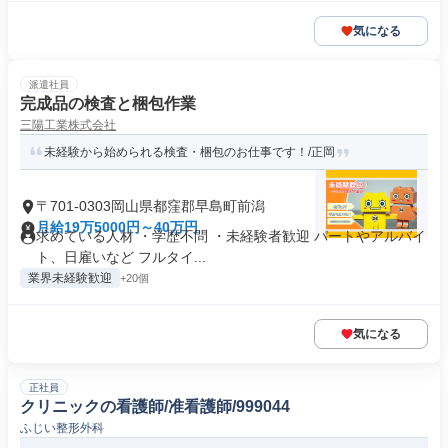
気になる
派遣社員
完成品の検査と梱包作業
三陽工業株式会社
未経験から始められる検査・梱包のお仕事です！/正岡
〒701-0303岡山県都窪郡早島町前潟
月給19万5000円～40万円
求めている人材 ・学歴不問 ・未経験者歓迎 パートやアルバイ
ト、日雇いなど フルタイ...
業界未経験歓迎
+20個
気になる
正社員
クリニックの看護師/准看護師/999044
ふじい整形外科