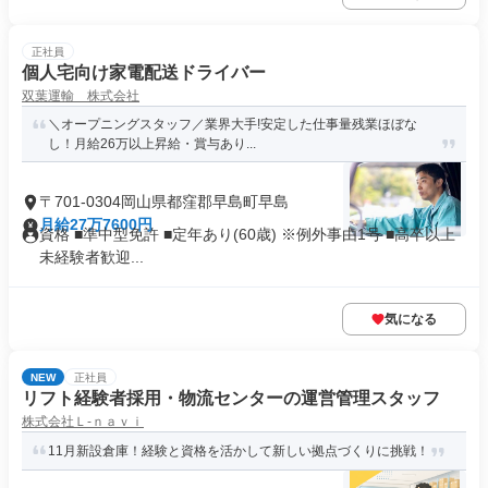
正社員
個人宅向け家電配送ドライバー
双葉運輸 株式会社
＼オープニングスタッフ／業界大手!安定した仕事量残業ほぼな
し！月給26万以上昇給・賞与あり...
〒701-0304岡山県都窪郡早島町早島
月給27万7600円
資格 ■準中型免許 ■定年あり(60歳) ※例外事由1号 ■高卒以上
未経験者歓迎...
気になる
NEW
正社員
リフト経験者採用・物流センターの運営管理スタッフ
株式会社Ｌ‐ｎａｖｉ
11月新設倉庫！経験と資格を活かして新しい拠点づくりに挑戦！