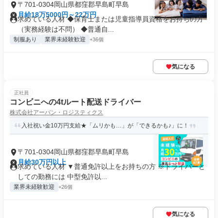
〒701-0304岡山県都窪郡早島町早島
月給18万5000円～22万円
求めている人材 ◆保育士または児童指導員資格をお持ちの方
（実務経験は不問） ◆普通自...
制服あり
業界未経験歓迎
+36個
気になる
正社員
コンビニへの4tルート配送ドライバー
株式会社アーバン・ロジスティクス
入社祝い金10万円支給★「ムリかも…」が「できるかも♪」に！
〒701-0304岡山県都窪郡早島町早島
月給30万円以上
求めている人材 ▼普通免許以上をお持ちの方 ※ドライバーと
しての勤務には 中型免許以...
業界未経験歓迎
+26個
気になる