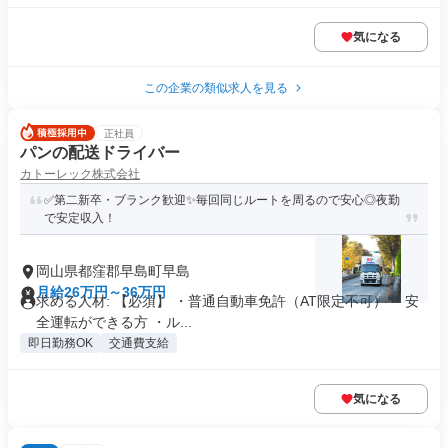
気になる
この企業の類似求人を見る
正社員
パンの配送ドライバー
カトーレック株式会社
✅第二新卒・ブランク歓迎✨毎回同じルートを周るので安心◎夜勤
で安定収入！
岡山県都窪郡早島町早島
月給26万円～36万円
求める人材: 【必須】 ・普通自動車免許（AT限定不可） ・安
全運転ができる方 ・ル...
即日勤務OK
交通費支給
気になる