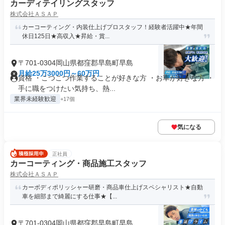
カーディテイリングスタッフ
株式会社ＡＳＡＰ
カーコーティング・内装仕上げプロスタッフ！経験者活躍中★年間
休日125日★高収入★昇給・賞...
〒701-0304岡山県都窪郡早島町早島
月給25万3000円～60万円
資格 ・こつこつ作業することが好きな方 ・お車が好きな方 ・
手に職をつけたい気持ち、熱...
業界未経験歓迎
+17個
気になる
正社員
カーコーティング・商品施工スタッフ
株式会社ＡＳＡＰ
カーボディポリッシャー研磨・商品車仕上げスペシャリスト★自動
車を細部まで綺麗にする仕事★【...
〒701-0304岡山県都窪郡早島町早島