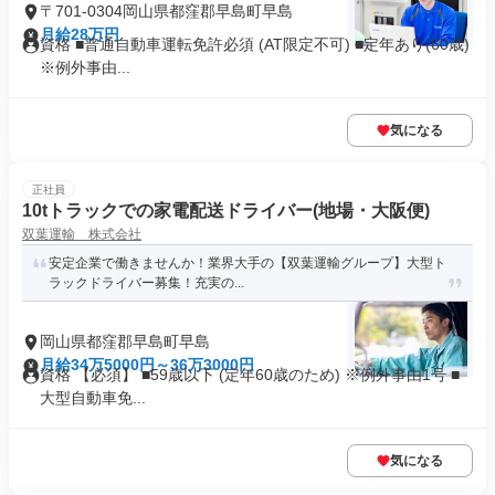
〒701-0304岡山県都窪郡早島町早島
月給28万円
資格 ■普通自動車運転免許必須 (AT限定不可) ■定年あり(60歳)
※例外事由...
気になる
正社員
10tトラックでの家電配送ドライバー(地場・大阪便)
双葉運輸 株式会社
安定企業で働きませんか！業界大手の【双葉運輸グループ】大型ト
ラックドライバー募集！充実の...
岡山県都窪郡早島町早島
月給34万5000円～36万3000円
資格 【必須】 ■59歳以下 (定年60歳のため) ※例外事由1号 ■
大型自動車免...
気になる