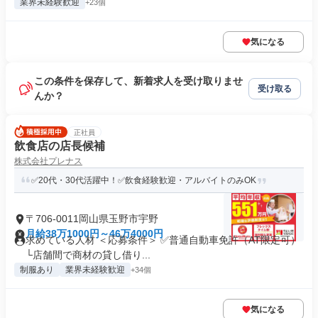
業界未経験歓迎
+23個
気になる
この条件を保存して、新着求人を受け取りませ
受け取る
んか？
正社員
飲食店の店長候補
株式会社プレナス
✅20代・30代活躍中！✅飲食経験歓迎・アルバイトのみOK
〒706-0011岡山県玉野市宇野
月給38万1000円～46万4000円
求めている人材 ＜応募条件＞ ✅普通自動車免許（AT限定可）
└店舗間で商材の貸し借り...
制服あり
業界未経験歓迎
+34個
気になる