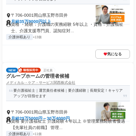
〒706-0001岡山県玉野市田井
月給35万9000円以上
資格 ・経験：介護職の実務経験 5年以上 ・資格：介護福祉
士、介護支援専門員、認知症対...
介護休暇あり
+13個
気になる
NEW
正社員
グループホームの管理者候補
メディカル・ケア・サービス関西株式会社
要介護福祉士｜運営責任者候補｜要介護経験｜長期安定！キャリア
アップが目指せます
〒706-0001岡山県玉野市田井
月給29万5000円～30万4000円
資格 要介護福祉士 介護経験４年以上 ※管理業務経験者優遇
【先輩社員の前職】 管理...
介護休暇あり
+11個