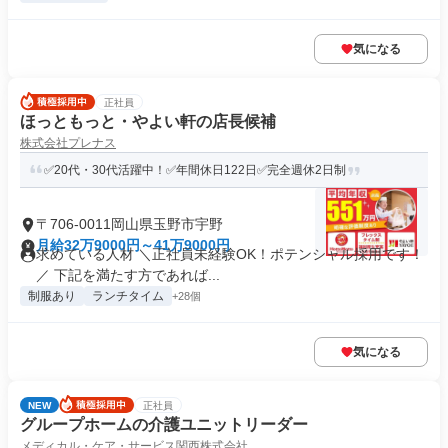
気になる
正社員
ほっともっと・やよい軒の店長候補
株式会社プレナス
✅20代・30代活躍中！✅年間休日122日✅完全週休2日制
〒706-0011岡山県玉野市宇野
月給32万9000円～41万9000円
求めている人材 ＼正社員未経験OK！ポテンシャル採用です！
／ 下記を満たす方であれば...
制服あり
ランチタイム
+28個
気になる
NEW
正社員
グループホームの介護ユニットリーダー
メディカル・ケア・サービス関西株式会社