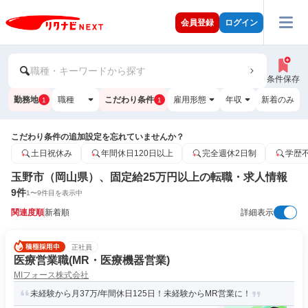
会員登録
ログイン
職種・キーワードから探す
条件保存
勤務地
職種
こだわり条件
雇用形態
年収
新着のみ
1
1
こだわり条件の追加設定を忘れていませんか？
土日祝休み
年間休日120日以上
完全週休2日制
学歴
玉野市（岡山県）、固定給25万円以上の転職・求人情報
9
件
1
〜
9
件目を表示中
関連度順
新着順
詳細表示
正社員
医療営業職(MR・医療機器営業)
MIフォース株式会社
未経験から月37万/年間休日125日！未経験からMR営業に！