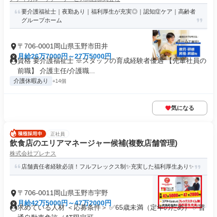
要介護福祉士｜夜勤あり｜福利厚生が充実◎｜認知症ケア｜高齢者
グループホーム
〒706-0001岡山県玉野市田井
月給26万7000円～27万5000円
資格 要介護福祉士 ※スタッフの育成経験者優遇 【先輩社員の
前職】 介護主任/介護職...
介護休暇あり
+14個
気になる
正社員
飲食店のエリアマネージャー候補(複数店舗管理)
株式会社プレナス
店舗責任者経験必須！フルフレックス制✨充実した福利厚生あり✨
〒706-0011岡山県玉野市宇野
月給42万5000円～47万2000円
求めている人材 ＜応募条件＞ ✅65歳未満（定年のため） ✅普