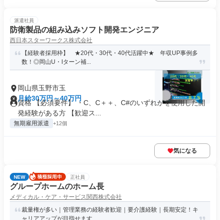
派遣社員
防衛製品の組み込みソフト開発エンジニア
西日本スターワークス株式会社
【経験者採用枠】 ★20代・30代・40代活躍中★ 年収UP事例多
数！◎岡山U・Iターン補...
岡山県玉野市玉
月給30万円～40万円
資格 【必須要件】 ・C、C＋＋、C#のいずれかを使用した開
発経験がある方 【歓迎ス...
無期雇用派遣
+12個
気になる
NEW
正社員
グループホームのホーム長
メディカル・ケア・サービス関西株式会社
裁量権が多い｜管理業務の経験者歓迎｜要介護経験｜長期安定！キ
ャリアアップが目指せます