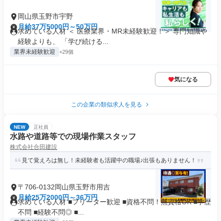
岡山県玉野市宇野
月給37万5000円～50万円
求めている人材 ＜ 医療業界・MR未経験歓迎！＞ 専門知識や
経験よりも、 「学び続ける...
業界未経験歓迎
+29個
気になる
この企業の類似求人を見る
NEW
正社員
水路や道路等での現場作業スタッフ
株式会社合田建設
見て覚えろは無し！未経験者も活躍中の職場♪出張もありません！
〒706-0132岡山県玉野市用吉
月給25万2000円～36万円
求めている人材 ■フリーター歓迎 ■資格不問！無資格OK ■学歴
不問 ■経験不問◎ ■...