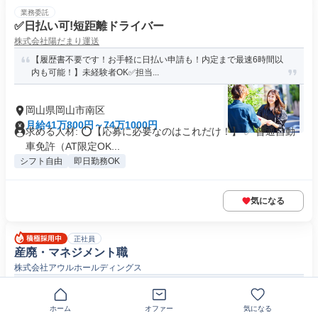
業務委託
✅日払い可!短距離ドライバー
株式会社陽だまり運送
【履歴書不要です！お手軽に日払い申請も！内定まで最速6時間以
内も可能！】未経験者OK✅担当...
岡山県岡山市南区
月給41万800円～74万1000円
求める人材: ⭕️【応募に必要なのはこれだけ！】 ✅ 普通自動
車免許（AT限定OK...
シフト自由
即日勤務OK
気になる
正社員
産廃・マネジメント職
株式会社アウルホールディングス
「岡山」産廃・マネジメント職／管理職として活躍
ホーム
オファー
気になる