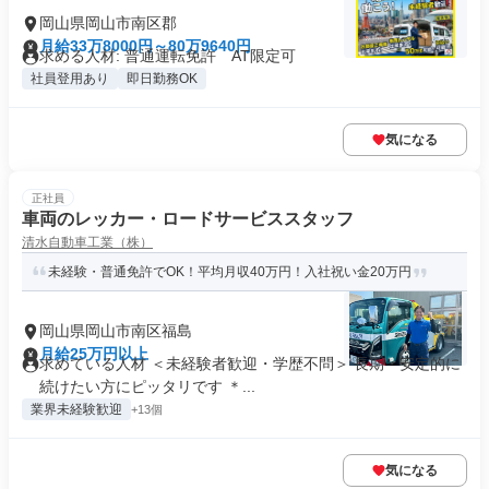
岡山県岡山市南区郡
月給33万8000円～80万9640円
求める人材: 普通運転免許 AT限定可
社員登用あり
即日勤務OK
気になる
正社員
車両のレッカー・ロードサービススタッフ
清水自動車工業（株）
未経験・普通免許でOK！平均月収40万円！入社祝い金20万円
岡山県岡山市南区福島
月給25万円以上
求めている人材 ＜未経験者歓迎・学歴不問＞ 長期・安定的に
続けたい方にピッタリです ＊...
業界未経験歓迎
+13個
気になる