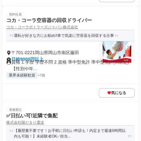
契約社員
コカ・コーラ空容器の回収ドライバー
コカ・コーラボトラーズジャパン株式会社
運転が好きな方にお勧め!!車で気楽に空容器を回収する仕事
〒701-0221岡山県岡山市南区藤田
日給9000円以上
資格 1.学歴 学歴不問 2.資格 準中型免許 準中型免許(5t限定)
【性別や年...
業界未経験歓迎
+7個
気になる
業務委託
✅日払い可!近隣で集配
株式会社陽だまり運送
【履歴書不要です！お手軽に日払い申請も！内定まで最速6時間以
内も可能！】未経験者OK✅担当...