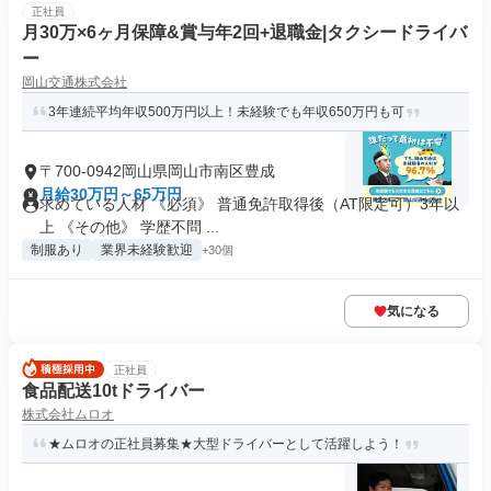
正社員
月30万×6ヶ月保障&賞与年2回+退職金|タクシードライバ
ー
岡山交通株式会社
3年連続平均年収500万円以上！未経験でも年収650万円も可
〒700-0942岡山県岡山市南区豊成
月給30万円～65万円
求めている人材 《必須》 普通免許取得後（AT限定可）3年以
上 《その他》 学歴不問 ...
制服あり
業界未経験歓迎
+30個
気になる
正社員
食品配送10tドライバー
株式会社ムロオ
★ムロオの正社員募集★大型ドライバーとして活躍しよう！