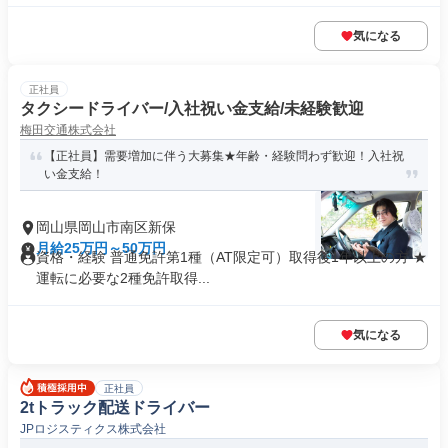
気になる
正社員
タクシードライバー/入社祝い金支給/未経験歓迎
梅田交通株式会社
【正社員】需要増加に伴う大募集★年齢・経験問わず歓迎！入社祝
い金支給！
岡山県岡山市南区新保
月給25万円～50万円
資格・経験 普通免許第1種（AT限定可）取得後1年以上の方 ★
運転に必要な2種免許取得...
気になる
正社員
2tトラック配送ドライバー
JPロジスティクス株式会社