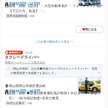
月給30万円～32万円
資格・経験 【必須】 ・大型自動車免許 ・フォークリフト免許
【下記の方、歓迎】 ・...
業界未経験歓迎
+8個
気になる
この企業の類似求人を見る
正社員
タクシードライバー
両備ホールディングス株式会社
《岡山市南区》正社員◆両備グループのタクシードライバー 充実
の教育制度で未経験でも安心して...
岡山県岡山市南区豊浜町
月給30万円～40万円
資格・経験 ◆普通自動車運転免許取得１年以上（ＡＴ限定
可） 《給与保証制度+充実の教育...
60代も応募可
+4個