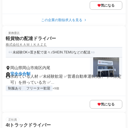
気になる
この企業の類似求人を見る
業務委託
軽貨物の配達ドライバー
株式会社ＫＡＭＩＫＡＺＥ
未経験OK⭐️置き配で楽々♪SHEIN.TEMUなどの配送
岡山県岡山市南区内尾
完全歩合制
求めている人材 ✅未経験歓迎 ✅普通自動車運転免許 （AT限定
可）を持っている方 ✅...
制服あり
フリーター歓迎
+9個
気になる
正社員
4tトラックドライバー