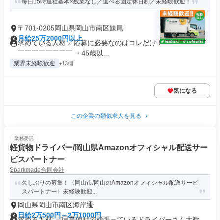
毎日15時退社基本×残業なし／選べる固定休日制／未経験歓迎！
〒701-0205岡山県岡山市南区妹尾
月給25万2000円以上
求めている人材 ✅応募に必要なのはコレだけ！ ￣￣￣￣￣￣
￣￣￣￣￣￣￣￣ ・45歳以...
業界未経験歓迎
+13個
気になる
この企業の類似求人を見る
業務委託
軽貨物ドライバー/岡山県Amazonオフィシャル配送サー
ビスパートナー
Sparkmade合同会社
久しぶりの募集！〈岡山市/岡山のAmazonオフィシャル配送サービ
スパートナー〉未経験歓迎...
岡山県岡山市南区海岸通
日給2万500円～2万1000円
求める人材: ✅️同業他社で頑張っているドライバーさん大歓