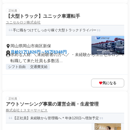
正社員
【大型トラック】ユニック車運転手
ユニセルロジ株式会社
手に職をつけてしっかり稼ぐ大型トラックドライバー
岡山県岡山市南区新保
月給21万1826円～55万8348円
求める人材: ＼未経験者の方へ／ ・未経験からユニセルロジへ
転職して来た社員も多数活...
シフト自由
交通費支給
気になる
正社員
アウトソーシング事業の運営企画・生産管理
株式会社ミスターサービス
【正社員】未経験から管理職へ＊年休120日へ増加予定