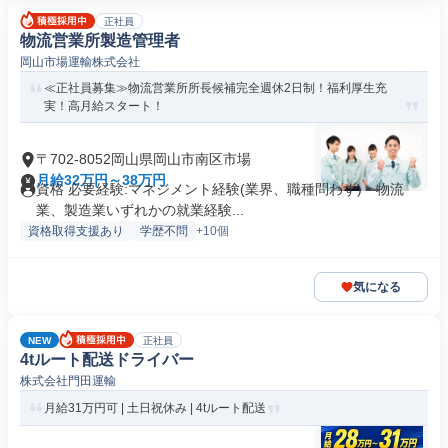
正社員
物流営業所製造管理者
岡山市場運輸株式会社
≪正社員募集≫物流営業所所長候補完全週休2日制！福利厚生充
実！高月給スタート！
〒702-8052岡山県岡山市南区市場
月給32万円～38万円
資格 必要経験:マネジメント経験(業界、職種問わず)・物流
業、製造業いずれかの就業経験...
資格取得支援あり
学歴不問
+10個
気になる
NEW
正社員
4tルート配送ドライバー
株式会社門田運輸
月給31万円可 | 土日祝休み | 4tルート配送