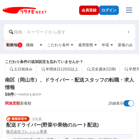
会員登録
ログイン
職種・キーワードから探す
勤務地
職種
こだわり条件
雇用形態
年収
新着のみ
1
こだわり条件の追加設定を忘れていませんか？
土日祝休み
年間休日120日以上
完全週休2日制
学歴
南区（岡山市）、ドライバー・配送スタッフの転職・求人
情報
59
件
1
〜
59
件目を表示中
関連度順
新着順
詳細表示
正社員
配送ドライバー(野菜や果物のルート配送)
株式会社フレッシュ青果