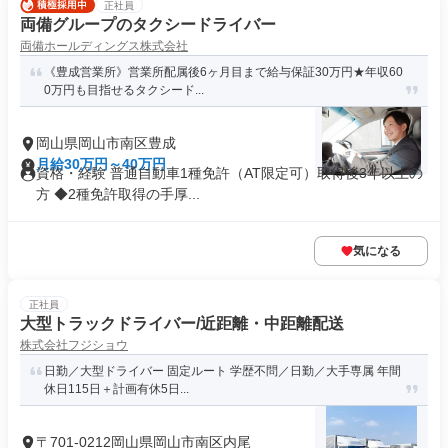
正社員
両備グループのタクシードライバー
両備ホールディングス株式会社
《豊成営業所》営業所配属後6ヶ月目まで給与保証30万円★年収60
0万円も目指せるタクシード...
岡山県岡山市南区豊成
月給30万円～40万円
資格・経験 普通自動車1種免許（AT限定可）取得後3年以上の
方 ◆2種免許取得の手厚...
気になる
正社員
大型トラックドライバー/近距離・中距離配送
株式会社フジショウ
日勤／大型ドライバー 固定ルート 学歴不問／日勤／大手専属 年間
休日115日＋計画有休5日...
〒701-0212岡山県岡山市南区内尾