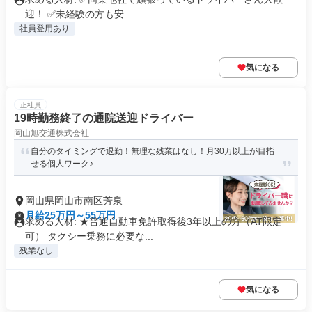
迎！ ✅️未経験の方も安...
社員登用あり
気になる
正社員
19時勤務終了の通院送迎ドライバー
岡山旭交通株式会社
自分のタイミングで退勤！無理な残業はなし！月30万以上が目指
せる個人ワーク♪
岡山県岡山市南区芳泉
月給25万円～55万円
求める人材: ★普通自動車免許取得後3年以上の方（AT限定
可） タクシー乗務に必要な...
残業なし
気になる