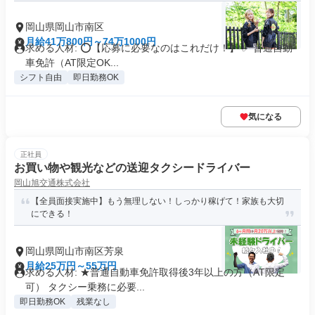
岡山県岡山市南区
月給41万800円～74万1000円
求める人材: ⭕️【応募に必要なのはこれだけ！】 ✅ 普通自動
車免許（AT限定OK...
シフト自由
即日勤務OK
気になる
正社員
お買い物や観光などの送迎タクシードライバー
岡山旭交通株式会社
【全員面接実施中】もう無理しない！しっかり稼げて！家族も大切
にできる！
岡山県岡山市南区芳泉
月給25万円～55万円
求める人材: ★普通自動車免許取得後3年以上の方（AT限定
可） タクシー乗務に必要...
即日勤務OK
残業なし