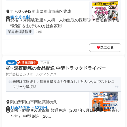
〒700-0942岡山県岡山市南区豊成
完全歩合制
資格 ＜未経験歓迎＞人柄・人物重視の採用◎ ▼普通自動車運
転免許をお持ちの方は自家用...
業界未経験歓迎
+21個
気になる
NEW
正社員
昼~ 深夜勤務の食品配送 中型トラックドライバー
株式会社ヒカリホールディングス
未経験者歓迎！／毎日日帰り＆力仕事なし！対人少なめでストレス
フリーな環境◎
岡山県岡山市南区築港元町
月給29万円～32万円
資格・経験 ■必須資格 普通免許（2007年6月1日以前に取得し
た方） 中型免許（20...