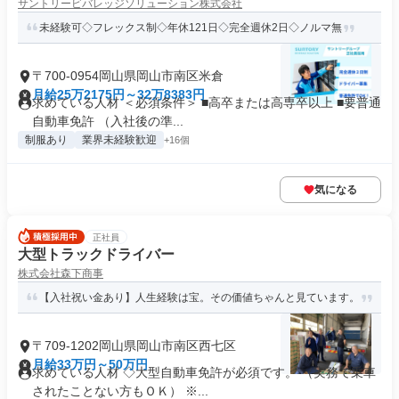
サントリービバレッジソリューション株式会社
未経験可◇フレックス制◇年休121日◇完全週休2日◇ノルマ無
〒700-0954岡山県岡山市南区米倉
月給25万2175円～32万8383円
求めている人材 ＜必須条件＞ ■高卒または高専卒以上 ■要普通
自動車免許 （入社後の準...
制服あり
業界未経験歓迎
+16個
気になる
正社員
大型トラックドライバー
株式会社森下商事
【入社祝い金あり】人生経験は宝。その価値ちゃんと見ています。
〒709-1202岡山県岡山市南区西七区
月給33万円～50万円
求めている人材 ◇大型自動車免許が必須です。 （実務で乗車
されたことない方もＯＫ） ※...