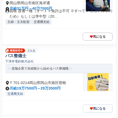
岡山県岡山市南区海岸通
月給31万円～40万7000円
資格 普通一種（オートマ免許は不可 ※すべてマ ニュアル車の
ため）もしくは準中型（20...
主婦・主夫歓迎
交通費支給
気になる
正社員
バス整備士
下津井電鉄株式会社
老舗企業で未経験から始めるバス整備職
〒701-0214岡山県岡山市南区曽根
月給19万7500円～29万3500円
交通費支給
気になる