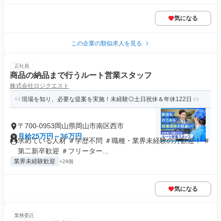
気になる
この企業の類似求人を見る
正社員
商品の納品まで行うルート営業スタッフ
株式会社ロジクエスト
現場を知り、必要な提案を実施！未経験◎土日祝休＆年休122日
〒700-0953岡山県岡山市南区西市
月給25万円～36万円
求めている人材 ＃学歴不問 ＃職種・業界未経験の方歓迎！ ＃
第二新卒歓迎 ＃フリーター...
業界未経験歓迎
+24個
気になる
業務委託