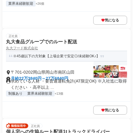
業界未経験歓迎
+26個
気になる
正社員
丸大食品グループでのルート配送
丸大フード株式会社
※45歳以下の方対象【上場企業で安定◎/未経験OK♪】
〒701-0202岡山県岡山市南区山田
月給22万3840円～27万6840円
求めている人材 ・要普通運転免許(AT限定OK) ※入社迄に取得
ください ・高卒以上 ...
制服あり
業界未経験歓迎
+13個
気になる
正社員
個人宅への生協ルート配送1tトラックドライバー