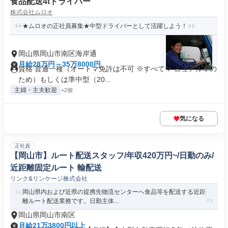
食品配送4tドライバー
株式会社ムロオ
★ムロオの正社員募集★中型ドライバーとして活躍しよう！
岡山県岡山市南区海岸通
月給28万円～35万8000円
資格 普通一種（オートマ免許は不可 ※すべてマ ニュアル車の
ため）もしくは準中型（20...
主婦・主夫歓迎
+2個
気になる
正社員
【岡山市】ルート配送スタッフ/年収420万円~/日勤のみ/
近距離固定ルート 輸配送
リンク&リンケージ株式会社
岡山県内および近県の提携先物流センターへ食品等を配送する近距
離ルート配送業務です。日勤主体...
岡山県岡山市南区
月給21万3800円以上