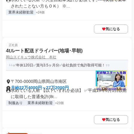
されたことない方もＯＫ） ※...
業界未経験歓迎
+24個
気になる
正社員
4tルート配送ドライバー(地場･早朝)
岡山スイキュウ株式会社 本社
✅年休120日✅賞与3.5ヶ月分✅会社負担で免許取得可能！
〒700-0000岡山県岡山市南区
月給22万4000円～27万2000円
求めている人材 【以下いずれか必須】 ✅平成19年6月1日以前
に取得した普通免許(8t...
制服あり
業界未経験歓迎
+23個
気になる