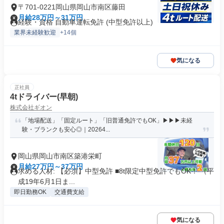
〒701-0221岡山県岡山市南区藤田
月給28万円～31万円
経験・資格 自動車運転免許 (中型免許以上)
業界未経験歓迎
+14個
気になる
正社員
4tドライバー(早朝)
株式会社ギオン
「地場配送」「固定ルート」「旧普通免許でもOK」▶▶▶未経
験・ブランクも安心◎｜20264...
岡山県岡山市南区築港栄町
月給27万円～37万円
求める人材: 【必須】中型免許 ■8t限定中型免許でもOK！ （平
成19年6月1日ま...
即日勤務OK
交通費支給
気になる