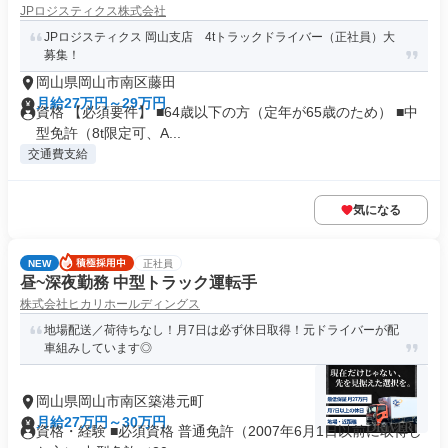
JPロジスティクス株式会社
JPロジスティクス 岡山支店 4tトラックドライバー（正社員）大
募集！
岡山県岡山市南区藤田
月給27万円～29万円
資格 【必須要件】 ■64歳以下の方（定年が65歳のため） ■中
型免許（8t限定可、A...
交通費支給
気になる
NEW
正社員
昼~深夜勤務 中型トラック運転手
株式会社ヒカリホールディングス
地場配送／荷待ちなし！月7日は必ず休日取得！元ドライバーが配
車組みしています◎
岡山県岡山市南区築港元町
月給27万円～30万円
資格・経験 ■必須資格 普通免許（2007年6月1日以前に取得し