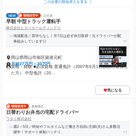
この企業の類似求人を見る
NEW
正社員
早朝 中型トラック運転手
株式会社ヒカリホールディングス
地場配送／荷待ちなし！月7日は必ず休日取得！元ドライバーが配
車組みしています◎
岡山県岡山市南区築港元町
月給27万円～30万円
資格・経験 ■必須資格 普通免許（2007年6月1日以前に取得し
た方） 中型免許（20...
気になる
業務委託
日替わりお弁当の宅配ドライバー
ワタミ株式会社
週2～5日／時短やフルタイムなど働き方自由♪主婦(夫)さん多数活
躍中！サポート体制バッチリ...