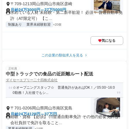
〒709-1213岡山県岡山市南区彦崎
月給24万3000円～27万5000円
求めている人材 未経験・第二新卒歓迎！ 必須： 普通自動車免
許（AT限定可） 【こ...
制服あり
業界未経験歓迎
+20個
気になる
この企業の類似求人を見る
正社員
中型トラックでの食品の近距離ルート配送
ダイセーエブリー二十四株式会社
☆オープニングスタッフ☆ 普通免許があればOK！／05:00~16:0
0勤務！入社後でもシ...
〒701-0206岡山県岡山市南区箕島
月給24万4128円～37万円
経験・資格 【必須】 ⑴普通自動車免許 その他の必要免許は、
会社負担で免許を取ること...
業界未経験歓迎
+14個