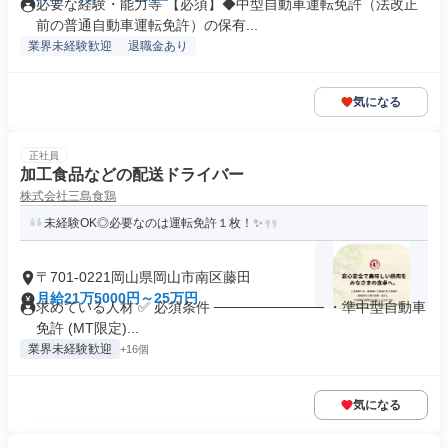
必要な経験・能力等 【必須】◆中型自動車運転免許（法改正
前の普通自動車運転免許）の保有...
業界未経験歓迎
退職金あり
気になる
正社員
加工食品などの配送ドライバー
株式会社三島食鶏
未経験OK◎必要なのは運転免許１枚！✨
〒701-0221岡山県岡山市南区藤田
月給21万5000円～25万円
求めている人材 ✅ 必須条件 ─────────── ・準中型自動車
免許 (MT限定)...
業界未経験歓迎
+16個
気になる