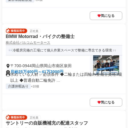
気になる
正社員
BMW Motorrad・バイクの整備士
株式会社バルコムモータース
冷暖房完備の工場にて個人作業スペースで整備に専念できる環境
〒700-0944岡山県岡山市南区泉田
月給25万400円～41万2000円
求めている人材 ✅必須条件 ◆二輪または四輪の整備士資格3級
以上 ◆普通自動二輪免許 ...
介護休暇あり
+10個
気になる
正社員
サントリーの自販機補充の配達スタッフ