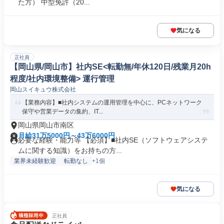
た方） 中型免許（20...
気になる
正社員
【岡山県/岡山市】社内SE<転勤無/年休120日/残業月20h
程度/社内環境整備> 運行管理
岡山スイキュウ株式会社
【業務内容】■社内システムの運用管理を中心に、PCネットワーク
保守や営業データの集約、IT...
岡山県岡山市南区
月給31万5000円～43万6000円
必要な経験・能力等 【必須】■社内SE（ソフトウェアシステ
ムに関する知識）をお持ちの方...
業界未経験歓迎
転勤なし
+1個
気になる
正社員