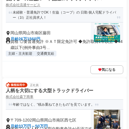
株式会社流通サービス
未経験・普通免許でOK！生協（コープ）の 日勤 個人宅配ドライバ
ー（1t）正社員求人！
岡山県岡山市南区藤田
月給26万1560円
資格 ◎要普通免許 ※ＡＴ限定免許可 ◆免許取得1年以上 ◆44
歳以下(例外事由3号...
主婦・主夫歓迎
交通費支給
気になる
正社員
人柄を大切にする大型トラックドライバー
株式会社森下商事
年齢ではなく、“積み重ねてきたもの”を見ています。
〒709-1202岡山県岡山市南区西七区
月給33万円～50万円
求めている人材 ◇大型自動車免許が必須です。 （実務で乗車