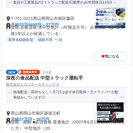
食品や工業製品の2ｔトラック配送/日勤帯のみ/年間休日110日
〒701-0221岡山県岡山市南区藤田
月給25万4400円～27万円
資格 必要資格:準中型免許（AT限定不可） 必要経験:免許取得
後1年以上が経過している...
業界未経験歓迎
経験不問
+1個
気になる
NEW
正社員
深夜の食品配送 中型トラック運転手
株式会社ヒカリホールディングス
地場配送／荷待ちなし！月7日は必ず休日取得！元ドライバーが配
車組みしています◎
岡山県岡山市南区築港元町
月給27万円～30万円
資格・経験 ■必須資格 普通免許（2007年6月1日以前に取得し
た方） 中型免許（20...