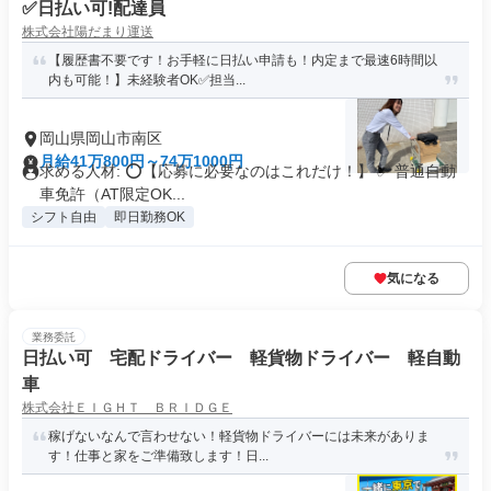
✅日払い可!配達員
株式会社陽だまり運送
【履歴書不要です！お手軽に日払い申請も！内定まで最速6時間以
内も可能！】未経験者OK✅担当...
岡山県岡山市南区
月給41万800円～74万1000円
求める人材: ⭕️【応募に必要なのはこれだけ！】 ✅ 普通自動
車免許（AT限定OK...
シフト自由
即日勤務OK
気になる
業務委託
日払い可 宅配ドライバー 軽貨物ドライバー 軽自動
車
株式会社ＥＩＧＨＴ ＢＲＩＤＧＥ
稼げないなんで言わせない！軽貨物ドライバーには未来がありま
す！仕事と家をご準備致します！日...