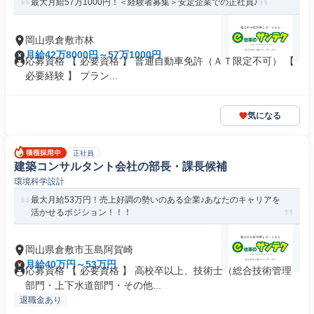
最大月給57万1000円！＜経験者募集＞安定企業での正社員♪
岡山県倉敷市林
月給42万8000円～57万1000円
応募資格 【 必要資格 】 普通自動車免許（ＡＴ限定不可） 【
必要経験 】 プラン...
気になる
正社員
建築コンサルタント会社の部長・課長候補
環境科学設計
最大月給53万円！売上好調の勢いのある企業♪あなたのキャリアを
活かせるポジション！！！
岡山県倉敷市玉島阿賀崎
月給40万円～53万円
応募資格 【 必要資格 】 高校卒以上、技術士（総合技術管理
部門・上下水道部門・その他...
退職金あり