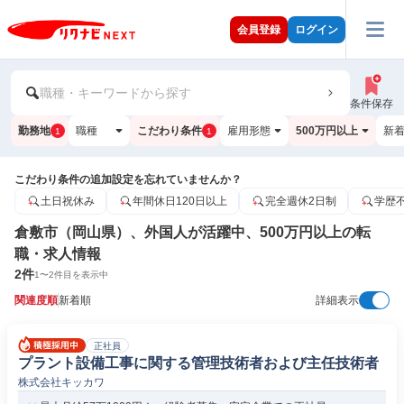
会員登録
ログイン
職種・キーワードから探す
条件保存
勤務地
職種
こだわり条件
雇用形態
500万円以上
新
1
1
こだわり条件の追加設定を忘れていませんか？
土日祝休み
年間休日120日以上
完全週休2日制
学歴
倉敷市（岡山県）、外国人が活躍中、500万円以上の転
職・求人情報
2
件
1
〜
2
件目を表示中
関連度順
新着順
詳細表示
正社員
プラント設備工事に関する管理技術者および主任技術者
株式会社キッカワ